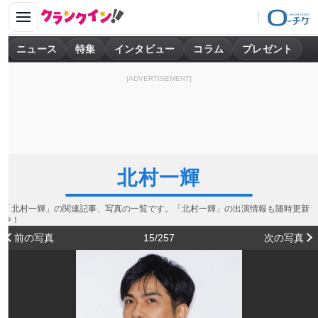
ニュース
特集
インタビュー
コラム
プレゼント
[ADVERTISEMENT]
北村一輝
「北村一輝」の関連記事、写真の一覧です。「北村一輝」の出演情報も随時更新
中！
前の写真
15/257
次の写真