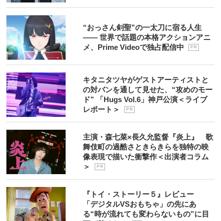
“おっさん剣聖”の一太刀に宿る人生
―― 世界で話題の本格アクションアニ
メ、Prime Videoで独占配信中
P R
キタニタツヤがゲストアーティストと
の対バンを通して見せた、“攻めのモー
ド” 「Hugs Vol.6」神戸公演＜ライブ
レポート＞
P R
主演・森七菜×長久允監督『炎上』 歌
舞伎町の過酷さときらきらを独特の映
像表現で描いた衝撃作＜出演者コラム
＞
P R
『トイ・ストーリー５』レビュー
「デジタルVSおもちゃ」の先にあ
る“時が流れても変わらないもの”に目