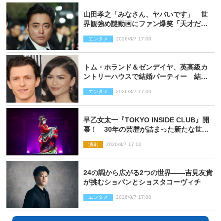
山田孝之「みなさん、ヤバいです」 世
界観強め謎動画にファン爆笑「天才だ
わ」
エンタメ
2026/8/7 17:00
トム・ホランド＆ゼンデイヤ、英高級カ
ントリーハウスで結婚パーティー 結婚
指輪を身に着けたトムも初キャッチ
エンタメ
2026/8/7 17:00
早乙女太一『TOKYO INSIDE CLUB』開
幕！ 30年の芸歴が詰まった新たな世界
観
演劇
2026/8/7 17:00
24の調から広がる2つの世界――吉見友貴
が挑むショパンとショスタコーヴィチ
エンタメ
2026/8/7 17:00