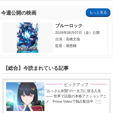
今週公開の映画
もっと見る
ブルーロック
2026年08月07日（金）公開
出演：高橋文哉
監督：瀧悠輔
【総合】今読まれている記事
ピックアップ
“おっさん剣聖”の一太刀に宿る人生
―― 世界で話題の本格アクションアニ
メ、Prime Videoで独占配信中
P R