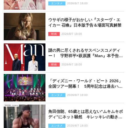
エンタメ
2026/8/7 18:00
ウサギの様子がおかしい『スターヴ・エ
イカー 召喚』日本版予告＆場面写真解禁
映画
2026/8/7 18:00
謎の男に尽くされるサスペンスコメディ
ー！ 宇野祥平×萩原護『Man』本予告＆
新ビジュアル解禁
映画
2026/8/7 18:00
「ディズニー・ワールド・ビート 2026」
全国ツアー開幕！ 5周年記念は過去ハイ
ライト＆クルーズ旅を大満喫！【潜入レ
エンタメ
2026/8/7 18:00
ポート】
角田信朗、65歳とは思えない“ムキムキボ
ディ”にネット騒然 キレッキレの動きを
披露
エンタメ
2026/8/7 18:00