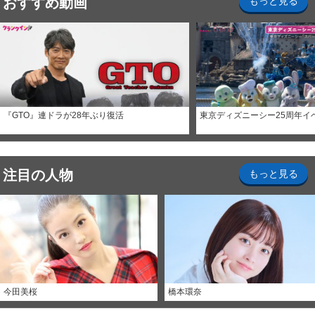
おすすめ動画
もっと見る
『GTO』連ドラが28年ぶり復活
東京ディズニーシー25周年イ
注目の人物
もっと見る
今田美桜
橋本環奈