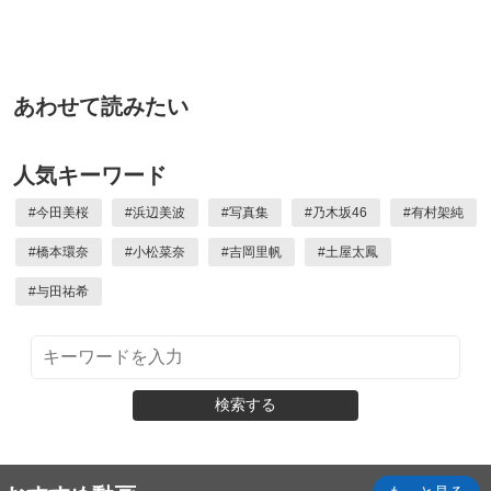
あわせて読みたい
人気キーワード
#
今田美桜
#
浜辺美波
#
写真集
#
乃木坂46
#
有村架純
#
橋本環奈
#
小松菜奈
#
吉岡里帆
#
土屋太鳳
#
与田祐希
検索する