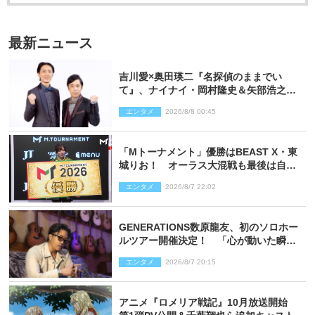
最新ニュース
吉川愛×奥田瑛二『名探偵のままでい
て』、ナイナイ・岡村隆史＆矢部浩之の
ゲスト出演が決定！
エンタメ
2026/8/8 00:45
「Mトーナメント」優勝はBEAST X・東
城りお！ オーラス大混戦も最後は自ら
和了って幕引き
エンタメ
2026/8/7 22:02
GENERATIONS数原龍友、初のソロホー
ルツアー開催決定！ 「心が動いた瞬間
を、音に乗せてお届けできれば」
エンタメ
2026/8/7 20:15
アニメ『ロメリア戦記』10月放送開始