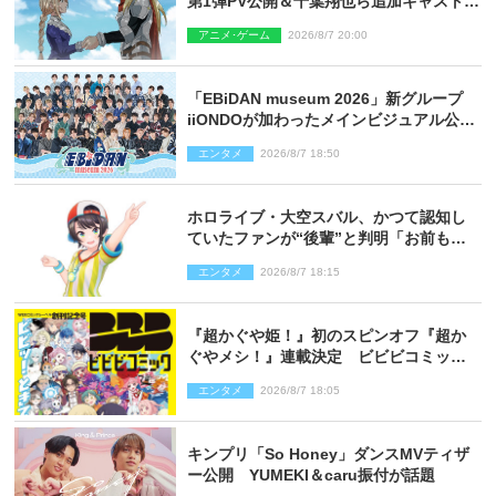
第1弾PV公開＆千葉翔也ら追加キャスト4
人を発表
アニメ･ゲーム
2026/8/7 20:00
「EBiDAN museum 2026」新グループ
iiONDOが加わったメインビジュアル公
開！ 開催記念グッズラインナップも
エンタメ
2026/8/7 18:50
ホロライブ・大空スバル、かつて認知し
ていたファンが“後輩”と判明「お前もし
かしてあのときの？」
エンタメ
2026/8/7 18:15
『超かぐや姫！』初のスピンオフ『超か
ぐやメシ！』連載決定 ビビビコミック
創刊で31作品一挙公開
エンタメ
2026/8/7 18:05
キンプリ「So Honey」ダンスMVティザ
ー公開 YUMEKI＆caru振付が話題