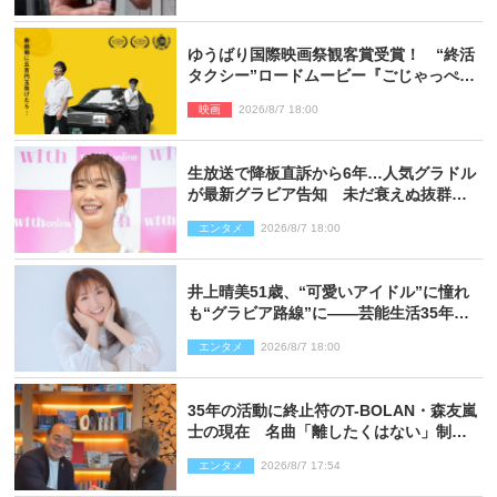
ゆうばり国際映画祭観客賞受賞！ “終活
タクシー”ロードムービー『ごじゃっぺタ
クシー』10月公開＆予告解禁
映画
2026/8/7 18:00
生放送で降板直訴から6年…人気グラドル
が最新グラビア告知 未だ衰えぬ抜群ス
タイルに反響
エンタメ
2026/8/7 18:00
井上晴美51歳、“可愛いアイドル”に憧れ
も“グラビア路線”に――芸能生活35年を
赤裸々に語る 27年ぶりに写真集発売
エンタメ
2026/8/7 18:00
35年の活動に終止符のT-BOLAN・森友嵐
士の現在 名曲「離したくはない」制作
秘話も
エンタメ
2026/8/7 17:54