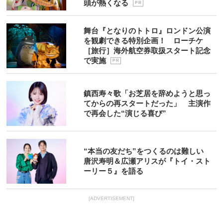
頭が熱くなる
P R
舞台『となりのトトロ』ロンドン公演
を観劇できる特別企画！ ローチケ
［旅行］海外航空券取扱スタート記念
で実施
P R
鎮西寿々歌「お芝居を辞めようと思っ
てからの再スタートだった」 主演作
で再会した“演じる喜び”
“本当の友だち”をつくるのは難しい
唐沢寿明＆広瀬アリスが『トイ・スト
ーリー５』を語る
[ADVERTISEMENT]