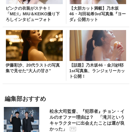
ピンクの衣装がステキ！
【大胆カット満載】乃木坂
「ME:I」MIU＆KEIKO撮り下
46・与田祐希3rd写真集『ヨー
ろしインタビューフォト
ダ』公開カット
伊藤彩沙、20代ラストの写真
【話題】乃木坂46・金川紗耶
集で見せた“大人の甘さ”
1st写真集、ランジェリーカッ
ト公開！
編集部おすすめ
松永大司監督、『犯罪者』チョン・イ
ルのオファー理由は？ 「滝川という
キャラクターに出会えたことは運が良
かった」
P R