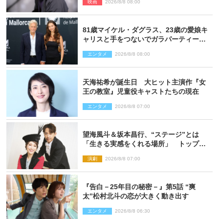
映画
2026/8/8 08:00
81歳マイケル・ダグラス、23歳の愛娘キ
ャリスと手をつないでガラパーティーに
来場
エンタメ
2026/8/8 08:00
天海祐希が誕生日 大ヒット主演作『女
王の教室』児童役キャストたちの現在
エンタメ
2026/8/8 07:00
望海風斗＆坂本昌行、“ステージ”とは
「生きる実感をくれる場所」 トップを
走り続ける原動力を語る
演劇
2026/8/8 07:00
『告白－25年目の秘密－』第5話 “爽
太”松村北斗の恋が大きく動き出す
エンタメ
2026/8/8 06:30