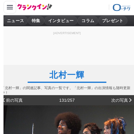
ニュース
特集
インタビュー
コラム
プレゼント
[ADVERTISEMENT]
北村一輝
「北村一輝」の関連記事、写真の一覧です。「北村一輝」の出演情報も随時更新
中！
前の写真
131/257
次の写真