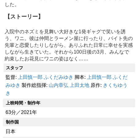
した。
【ストーリー】
入院中のネズミを見舞い大好きな1発ギャグで笑いを誘
う、ワニ。彼は仲間とラーメン屋に行ったり、バイト先の
先輩と恋愛したりしながら、ありふれた日常に幸せを実感
しながら生きていた。それから100日後の3月、みんなで
約束したお花見にワニの姿はなく……
スタッフ
監督:
上田慎一郎
ふくだみゆき
脚本:
上田慎一郎
ふくだ
みゆき
製作総指揮:
山内章弘
上田太地
原作:
きくちゆう
き
上映時間・制作年
63分／2021年
制作国
日本