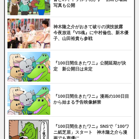
写真も公開
神木隆之介がおきて破りの演技披露
今夜放送『VS魂』に中村倫也、新木優
子、山田裕貴ら参戦
『100日間生きたワニ』公開延期が決
定 新公開日は未定
『100日間生きたワニ』漫画の100日目
から始まる予告映像解禁
『100日間生きたワニ』SNSで「100ワ
ニ紙芝居」スタート 神木隆之介ら漫
画でも声優に