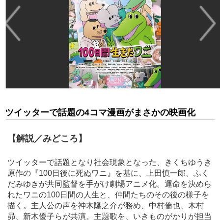
ツイッターで話題の4コマ漫画がまさかの映画化
【解説／みどころ】
ツイッターで話題となり社会現象となった、きくちゆうき
原作の『100日後に死ぬワニ』を基に、上田慎一郎、ふく
だみゆきが共同監督を手がけ劇場アニメ化。運命を決めら
れたワニの100日間の人生と、仲間たちのその後の様子を
描く。主人公の声を神木隆之介が務め、中村倫也、木村
昴、新木優子らが共演。主題歌を、いきものがかりが担当