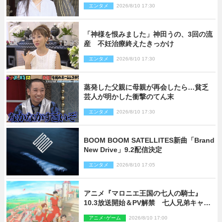
エンタメ
2026/8/10 17:30
「神様を恨みました」神田うの、3回の流
産 不妊治療終えたきっかけ
エンタメ
2026/8/10 17:30
蒸発した父親に母親が再会したら…貧乏
芸人が明かした衝撃のてん末
エンタメ
2026/8/10 17:30
BOOM BOOM SATELLITES新曲「Brand
New Drive」9.2配信決定
エンタメ
2026/8/10 17:05
アニメ『マロニエ王国の七人の騎士』
10.3放送開始＆PV解禁 七人兄弟キャス
トに高梨謙吾、川島零士ら
アニメ･ゲーム
2026/8/10 17:00