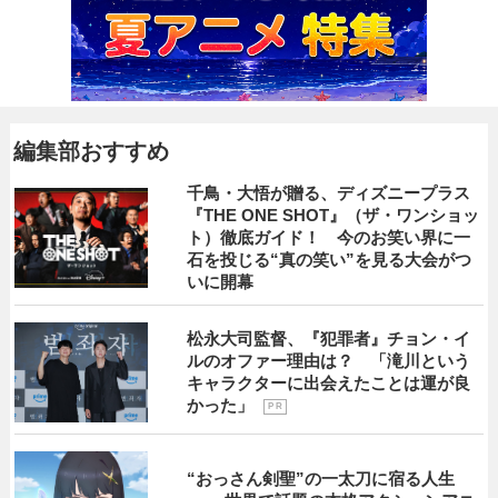
編集部おすすめ
千鳥・大悟が贈る、ディズニープラス
『THE ONE SHOT』（ザ・ワンショッ
ト）徹底ガイド！ 今のお笑い界に一
石を投じる“真の笑い”を見る大会がつ
いに開幕
松永大司監督、『犯罪者』チョン・イ
ルのオファー理由は？ 「滝川という
キャラクターに出会えたことは運が良
かった」
P R
“おっさん剣聖”の一太刀に宿る人生