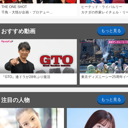
THE ONE SHOT
ヒーテッド・ライバルリー
千鳥・大悟が企画・プロデュー…
カナダの作家レイチェル・リ
おすすめ動画
もっと見る
『GTO』連ドラが28年ぶり復活
東京ディズニーシー25周年イ
注目の人物
もっと見る