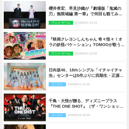
櫻井孝宏、早見沙織が『劇場版「鬼滅の
刃」無限城編 第一章』で何回も観てみた
いシーンとは？ イベントレポート到着
アニメ･ゲーム
2026/8/10 16:10
『映画クレヨンしんちゃん 奇々怪々！オ
ラの妖怪バケ～ション』TOMOOが歌う主
題歌「大人になったら」PV解禁
アニメ･ゲーム
2026/8/10 16:00
日向坂46、18thシングル「イチャイチャ
虫」センターは6作ぶりに四期生・正源司
陽子 新ビジュアル解禁
エンタメ
2026/8/10 15:40
千鳥・大悟が贈る、ディズニープラス
『THE ONE SHOT』（ザ・ワンショッ
ト）徹底ガイド！ 今のお笑い界に一石
エンタメ
2026/8/10 15:00
を投じる“真の笑い”を見る大会がついに
開幕