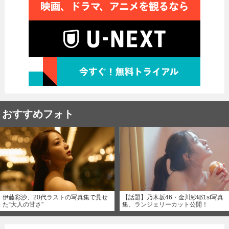
おすすめフォト
伊藤彩沙、20代ラストの写真集で見せ
【話題】乃木坂46・金川紗耶1st写真
た“大人の甘さ”
集、ランジェリーカット公開！