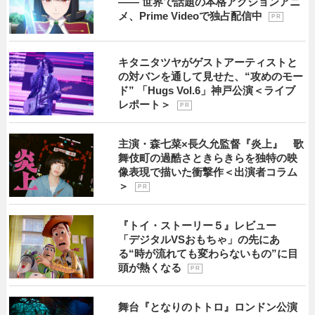
―― 世界で話題の本格アクションアニ
メ、Prime Videoで独占配信中
P R
キタニタツヤがゲストアーティストと
の対バンを通して見せた、“攻めのモー
ド” 「Hugs Vol.6」神戸公演＜ライブ
レポート＞
P R
主演・森七菜×長久允監督『炎上』 歌
舞伎町の過酷さときらきらを独特の映
像表現で描いた衝撃作＜出演者コラム
＞
P R
『トイ・ストーリー５』レビュー
「デジタルVSおもちゃ」の先にあ
る“時が流れても変わらないもの”に目
頭が熱くなる
P R
舞台『となりのトトロ』ロンドン公演