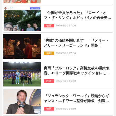
「仲間が全員そろった」 『ロード・オ
ブ・ザ・リング』ホビット4人の再会姿に
ファン感激
映画
2026/8/10 17:00
“失敗”の価値を問い直す――『メリー・
メリー・メリーゴーランド』開幕！
演劇
2026/8/10 17:00
実写『ブルーロック』高橋文哉＆櫻井海
音、J1リーグ開幕戦キックインセレモニ
ーに登場＆喜びの声到着
映画
2026/8/10 16:50
『ジュラシック・ワールド』続編からギ
ャレス・エドワーズ監督が降板 創造性
の違い
映画
2026/8/10 16:30