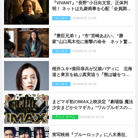
『VIVANT』“長野”小日向文世、正体判
明！ ネットは丸菱商事を心配「全員調べ
た方がいい」「魔境すぎん？？」
エンタメ
2026/8/10 15:00
『豊臣兄弟！』“市”宮崎あおい、“勝
家”山口馬木也に衝撃の命令 ネット驚き
「しびれたなぁ」「激アツ!!」（ネタバレ
エンタメ
2026/8/10 15:00
あり）
桜井ユキ×柴田恭兵が父娘バディに 北海
道と東京を結ぶ真実追う『熊は嘘をつか
ない』2027年春放送
エンタメ
2026/8/10 14:30
まどマギ初のIMAX上映決定『劇場版 魔法
少女まどか☆マギカ』“ワルプルギスの
夜”モチーフのIMAX版ポスターも完成
アニメ･ゲーム
2026/8/10 14:15
実写映画『ブルーロック』に八木勇征、