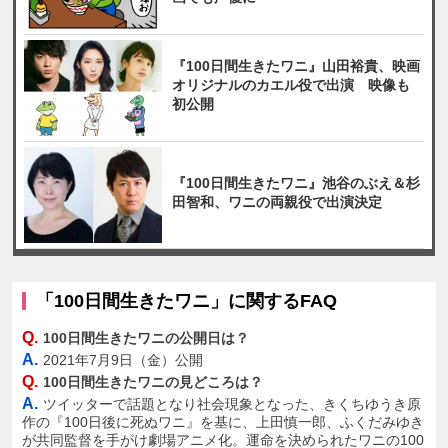
『100日間生きたワニ』山田裕貴、映画
オリジナルのカエル役で出演 映像も
初公開
『100日間生きたワニ』池谷のぶえ＆杉
田智和、ワニの両親役で出演決定
「100日間生きたワニ」に関するFAQ
Q.
100日間生きたワニの公開日は？
A.
2021年7月9日（金）公開
Q.
100日間生きたワニの見どころは？
A.
ツイッターで話題となり社会現象となった、きくちゆうき原
作の『100日後に死ぬワニ』を基に、上田慎一郎、ふくだみゆき
が共同監督を手がけ劇場アニメ化。運命を決められたワニの100