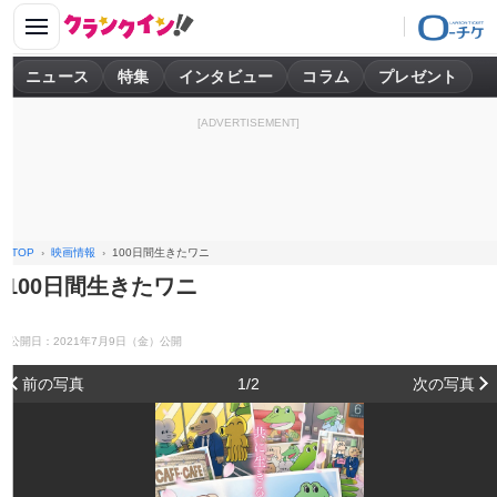
ニュース
特集
インタビュー
コラム
プレゼント
[ADVERTISEMENT]
TOP
映画情報
100日間生きたワニ
100日間生きたワニ
公開日：2021年7月9日（金）公開
前の写真
1/2
次の写真