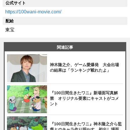
公式サイト
https://100wani-movie.com/
配給
東宝
関連記事
神木隆之介、ゲーム愛爆発 大会出場
の結果は「ランキング載れたよ」
『100日間生きたワニ』新場面写真解
禁 オリジナル要素にキャストがコメ
ント
『100日間生きたワニ』神木隆之介ら監
督とのキャラ作り明かす 初出し場面