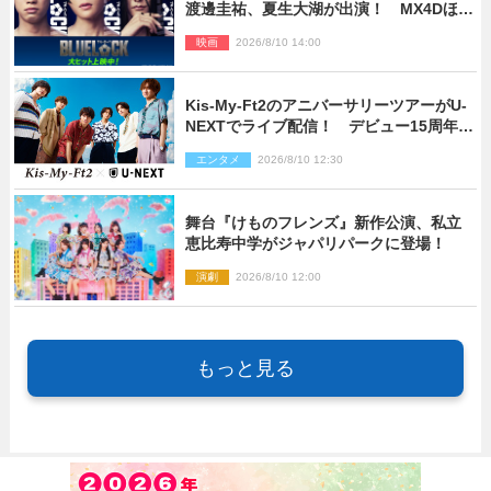
渡邊圭祐、夏生大湖が出演！ MX4Dほか
での上映＆応援上映も決定
映画
2026/8/10 14:00
Kis‐My‐Ft2のアニバーサリーツアーがU‐
NEXTでライブ配信！ デビュー15周年の
記念日に開催される特別な公演
エンタメ
2026/8/10 12:30
舞台『けものフレンズ』新作公演、私立
恵比寿中学がジャパリパークに登場！
演劇
2026/8/10 12:00
もっと見る