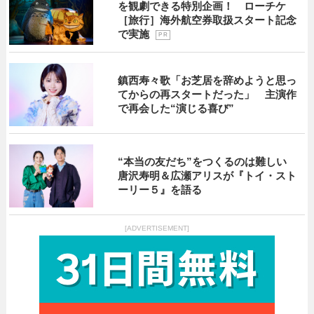
を観劇できる特別企画！ ローチケ
［旅行］海外航空券取扱スタート記念
で実施
P R
鎮西寿々歌「お芝居を辞めようと思っ
てからの再スタートだった」 主演作
で再会した“演じる喜び”
“本当の友だち”をつくるのは難しい
唐沢寿明＆広瀬アリスが『トイ・スト
ーリー５』を語る
[ADVERTISEMENT]