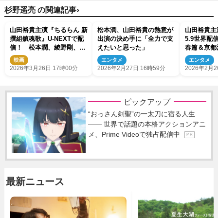
›
杉野遥亮 の関連記事
山田裕貴主演『ちるらん 新
松本潤、山田裕貴の熱意が
山田裕貴主
撰組鎮魂歌』U‐NEXTで配
出演の決め手に「全力で支
5.9世界
信！ 松本潤、綾野剛、中
えたいと思った」
春篇＆京都
島健人らも出演
ュアル解禁
映画
エンタメ
エンタメ
2026年3月26日 17時00分
2026年2月27日 16時59分
2026年2月2
ピックアップ
“おっさん剣聖”の一太刀に宿る人生
―― 世界で話題の本格アクションアニ
メ、Prime Videoで独占配信中
P R
最新ニュース