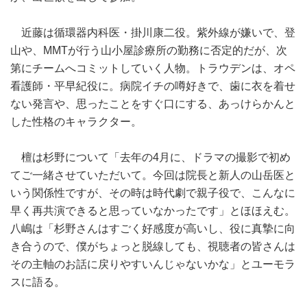
近藤は循環器内科医・掛川康二役。紫外線が嫌いで、登
山や、MMTが行う山小屋診療所の勤務に否定的だが、次
第にチームへコミットしていく人物。トラウデンは、オペ
看護師・平早紀役に。病院イチの噂好きで、歯に衣を着せ
ない発言や、思ったことをすぐ口にする、あっけらかんと
した性格のキャラクター。
檀は杉野について「去年の4月に、ドラマの撮影で初め
てご一緒させていただいて。今回は院長と新人の山岳医と
いう関係性ですが、その時は時代劇で親子役で、こんなに
早く再共演できると思っていなかったです」とほほえむ。
八嶋は「杉野さんはすごく好感度が高いし、役に真摯に向
き合うので、僕がちょっと脱線しても、視聴者の皆さんは
その主軸のお話に戻りやすいんじゃないかな」とユーモラ
スに語る。