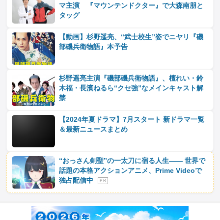
マ主演 『マウンテンドクター』で大森南朋と
タッグ
【動画】杉野遥亮、“武士校生”姿でニヤリ『磯
部磯兵衛物語』本予告
杉野遥亮主演『磯部磯兵衛物語』、檀れい・鈴
木福・長濱ねるら“クセ強”なメインキャスト解
禁
【2024年夏ドラマ】7月スタート 新ドラマ一覧
＆最新ニュースまとめ
“おっさん剣聖”の一太刀に宿る人生―― 世界で
話題の本格アクションアニメ、Prime Videoで
独占配信中
P R