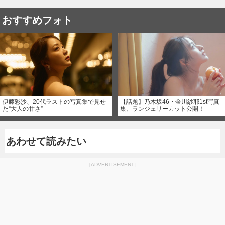
おすすめフォト
伊藤彩沙、20代ラストの写真集で見せ
【話題】乃木坂46・金川紗耶1st写真
た“大人の甘さ”
集、ランジェリーカット公開！
あわせて読みたい
[ADVERTISEMENT]