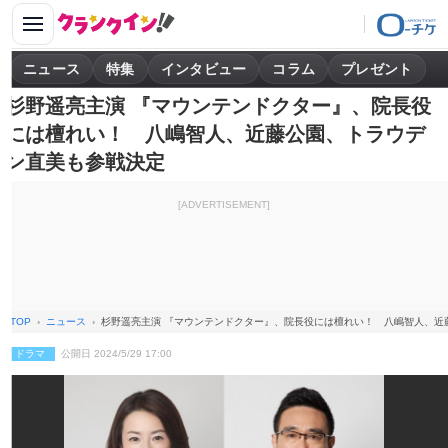
ニュース
特集
インタビュー
コラム
プレゼント
杉野遥亮主演 『マウンテンドクター』、院長役
には檀れい！ 八嶋智人、近藤公園、トラウデ
ン直美も参戦決定
[ADVERTISEMENT]
TOP
ニュース
杉野遥亮主演 『マウンテンドクター』、院長役には檀れい！ 八嶋智人、近
ドラマ
公開日 2024/5/29 17:00