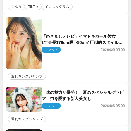
ちゆう
TikTok
インスタグラム
「めざましテレビ」イマドキガール美女
に“身長176cm股下90cm”圧倒的スタイルの
美女も ヤンジャン最新号
エンタメ
2026/8/6 05:00
週刊ヤングジャンプ
十味の魅力が爆発！ 夏のスペシャルグラビ
ア 虫を愛する新人美女も
エンタメ
2026/8/6 05:00
週刊ヤングジャンプ