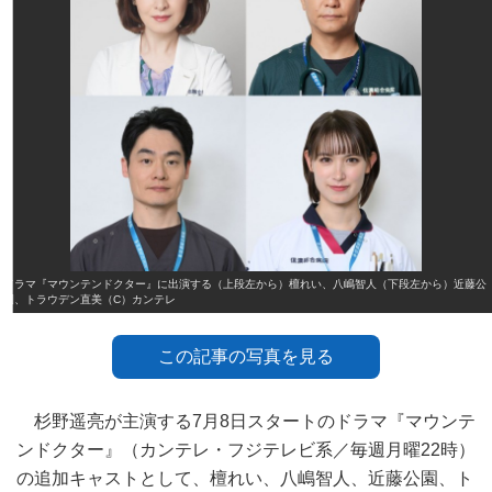
ドラマ『マウンテンドクター』に出演する（上段左から）檀れい、八嶋智人（下段左から）近藤公
園、トラウデン直美（C）カンテレ
この記事の写真を見る
杉野遥亮が主演する7月8日スタートのドラマ『マウンテ
ンドクター』（カンテレ・フジテレビ系／毎週月曜22時）
の追加キャストとして、檀れい、八嶋智人、近藤公園、ト