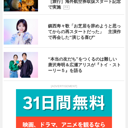
［旅行］海外航空券取扱スタート記念
で実施
P R
鎮西寿々歌「お芝居を辞めようと思っ
てからの再スタートだった」 主演作
で再会した“演じる喜び”
“本当の友だち”をつくるのは難しい
唐沢寿明＆広瀬アリスが『トイ・スト
ーリー５』を語る
[ADVERTISEMENT]