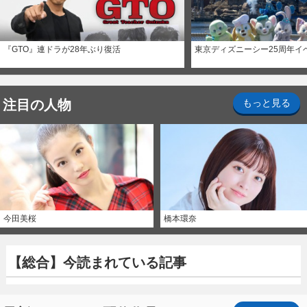
『GTO』連ドラが28年ぶり復活
東京ディズニーシー25周年イ
注目の人物
もっと見る
今田美桜
橋本環奈
【総合】今読まれている記事