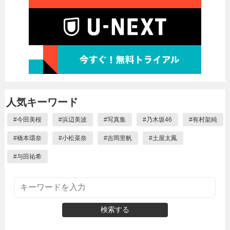
人気キーワード
#
今田美桜
#
浜辺美波
#
写真集
#
乃木坂46
#
有村架純
#
橋本環奈
#
小松菜奈
#
吉岡里帆
#
土屋太鳳
#
与田祐希
検索する