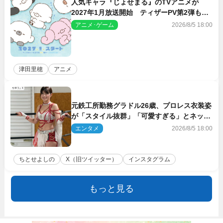
人気キャラ『じょせまる』のTVアニメが
2027年1月放送開始 ティザーPV第2弾も解
禁に
アニメ･ゲーム
2026/8/5 18:00
津田里穂
アニメ
元鉄工所勤務グラドル26歳、プロレス衣装姿
が「スタイル抜群」「可愛すぎる」とネット
衝撃
エンタメ
2026/8/5 18:00
ちとせよしの
X（旧ツイッター）
インスタグラム
もっと見る