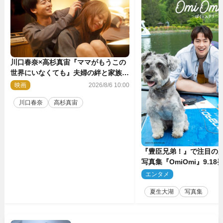
川口春奈×高杉真宙『ママがもうこの
世界にいなくても』夫婦の絆と家族の
愛を映す場面写真公開
映画
2026/8/6 10:00
川口春奈
高杉真宙
『豊臣兄弟！』で注目の
写真集『OmiOmi』9.1
行カット解禁
エンタメ
2
夏生大湖
写真集