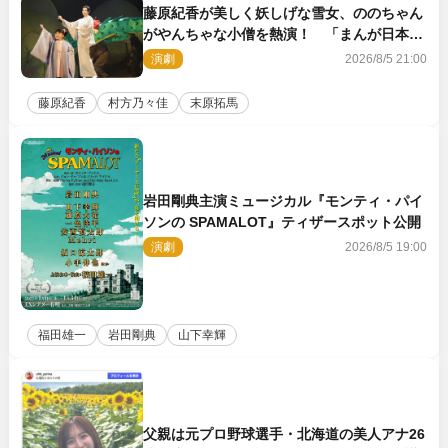
藤原紀香が美しく妖しげな雪女、ののちゃん
がやんちゃな小僧を熱演！ 「まんが日本昔
ばなし」劇場開幕
演劇
2026/8/5 21:00
藤原紀香
村方乃々佳
末原拓馬
岩田剛典主演ミュージカル『モンティ・パイ
ソンの SPAMALOT』ティザースポット公開
演劇
2026/8/5 19:00
福田雄一
岩田剛典
山下幸輝
父親は元プロ野球選手・北海道の美人アナ26