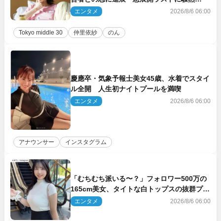
「え…いきなり」「嫌な予感」
エンタメ
2026/8/6 06:00
Tokyo middle 30
仲里依紗
のん
慶應卒・気象予報士美女45歳、水着でスタイ
ル全開 人生初ナイトプールを満喫
エンタメ
2026/8/6 06:00
アナウンサー
インスタグラム
「むちむち派いる〜？」フォロワー500万の
165cm美女、タイトな白トップスの抜群プロ
ポーションにネット衝撃
エンタメ
2026/8/6 06:00