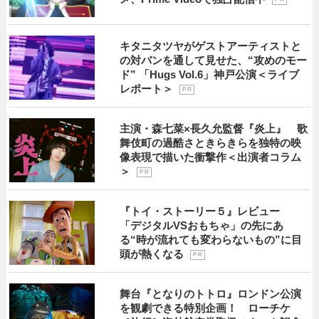
キタニタツヤがゲストアーティストと
の対バンを通して見せた、“攻めのモー
ド” 「Hugs Vol.6」神戸公演＜ライブ
レポート＞
P R
主演・森七菜×長久允監督『炎上』 歌
舞伎町の過酷さときらきらを独特の映
像表現で描いた衝撃作＜出演者コラム
＞
P R
『トイ・ストーリー５』レビュー
「デジタルVSおもちゃ」の先にあ
る“時が流れても変わらないもの”に目
頭が熱くなる
P R
舞台『となりのトトロ』ロンドン公演
を観劇できる特別企画！ ローチケ