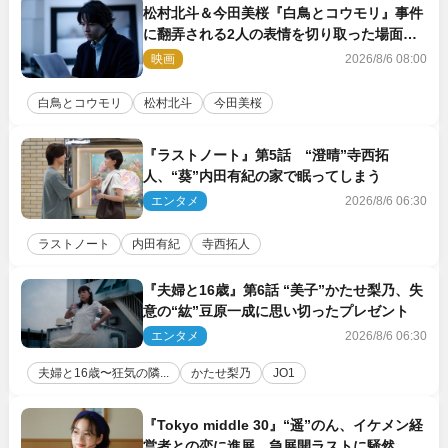
松村北斗＆今田美桜『白鳥とコウモリ』事件
に翻弄される2人の表情を切り取った場面写
真解禁
映画
2026/8/6 08:00
白鳥とコウモリ
松村北斗
今田美桜
『ラストノート』第5話 “澄晴”寺西拓
人、“葵”内田有紀の家で眠ってしまう
エンタメ
2026/8/6 06:30
ラストノート
内田有紀
寺西拓人
『夫婦と16歳』第6話 “美子”かたせ梨乃、失
意の“紘”豆原一成に思い切ったプレゼント
エンタメ
2026/8/6 06:30
夫婦と16歳〜狂気の隣...
かたせ梨乃
JO1
『Tokyo middle 30』“遥”のん、イケメン経
営者との恋に進展 急展開ラストに騒然