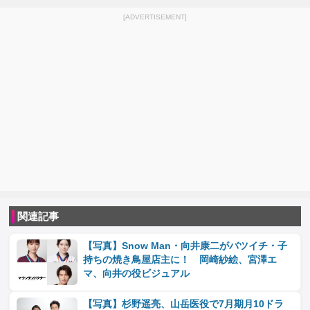
[ADVERTISEMENT]
関連記事
【写真】Snow Man・向井康二がバツイチ・子
持ちの焼き鳥屋店主に！ 岡崎紗絵、宮澤エ
マ、向井の役ビジュアル
【写真】杉野遥亮、山岳医役で7月期月10ドラ