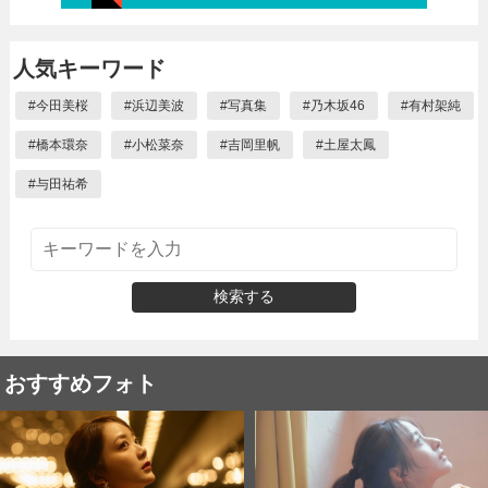
人気キーワード
#
今田美桜
#
浜辺美波
#
写真集
#
乃木坂46
#
有村架純
#
橋本環奈
#
小松菜奈
#
吉岡里帆
#
土屋太鳳
#
与田祐希
検索する
おすすめフォト