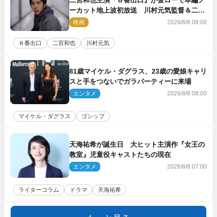
二宮和也主演『８番出口』が金ローで本編ノ
ーカット地上波初放送 川村元気監督＆二宮
コメント到着
映画
2026/8/8 08:00
８番出口
二宮和也
川村元気
81歳マイケル・ダグラス、23歳の愛娘キャリ
スと手をつないでガラパーティーに来場
エンタメ
2026/8/8 08:00
マイケル・ダグラス
ゴシップ
天海祐希が誕生日 大ヒット主演作『女王の
教室』児童役キャストたちの現在
エンタメ
2026/8/8 07:00
ライターコラム
ドラマ
天海祐希