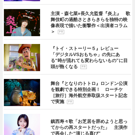
主演・森七菜×長久允監督『炎上』 歌
舞伎町の過酷さときらきらを独特の映
像表現で描いた衝撃作＜出演者コラム
＞
P R
『トイ・ストーリー５』レビュー
「デジタルVSおもちゃ」の先にあ
る“時が流れても変わらないもの”に目
頭が熱くなる
P R
舞台『となりのトトロ』ロンドン公演
を観劇できる特別企画！ ローチケ
［旅行］海外航空券取扱スタート記念
で実施
P R
鎮西寿々歌「お芝居を辞めようと思っ
てからの再スタートだった」 主演作
で再会した“演じる喜び”