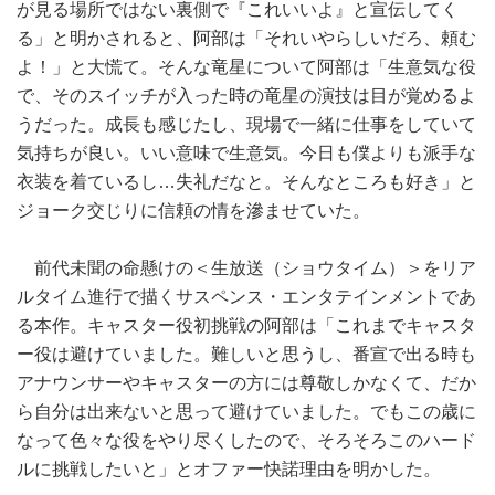
が見る場所ではない裏側で『これいいよ』と宣伝してく
る」と明かされると、阿部は「それいやらしいだろ、頼む
よ！」と大慌て。そんな竜星について阿部は「生意気な役
で、そのスイッチが入った時の竜星の演技は目が覚めるよ
うだった。成長も感じたし、現場で一緒に仕事をしていて
気持ちが良い。いい意味で生意気。今日も僕よりも派手な
衣装を着ているし…失礼だなと。そんなところも好き」と
ジョーク交じりに信頼の情を滲ませていた。
前代未聞の命懸けの＜生放送（ショウタイム）＞をリア
ルタイム進行で描くサスペンス・エンタテインメントであ
る本作。キャスター役初挑戦の阿部は「これまでキャスタ
ー役は避けていました。難しいと思うし、番宣で出る時も
アナウンサーやキャスターの方には尊敬しかなくて、だか
ら自分は出来ないと思って避けていました。でもこの歳に
なって色々な役をやり尽くしたので、そろそろこのハード
ルに挑戦したいと」とオファー快諾理由を明かした。