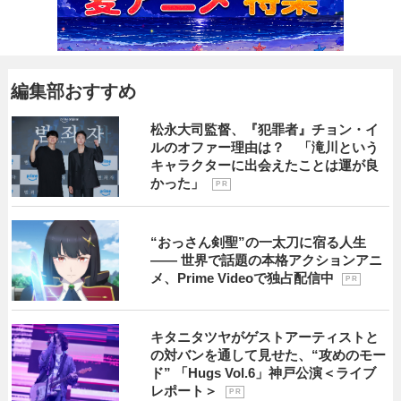
編集部おすすめ
松永大司監督、『犯罪者』チョン・イ
ルのオファー理由は？ 「滝川という
キャラクターに出会えたことは運が良
かった」
P R
“おっさん剣聖”の一太刀に宿る人生
―― 世界で話題の本格アクションアニ
メ、Prime Videoで独占配信中
P R
キタニタツヤがゲストアーティストと
の対バンを通して見せた、“攻めのモー
ド” 「Hugs Vol.6」神戸公演＜ライブ
レポート＞
P R