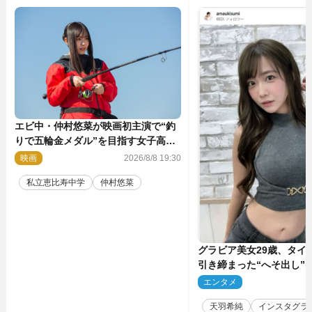
エビ中・仲村悠菜が映画初主演で“釣
りで五輪金メダル”を目指す女子高生
に！ 映画『つりこまち』今秋公開
映画
2026/8/8 19:30
私立恵比寿中学
仲村悠菜
グラビア美女29歳、タイ
引き締まった“へそ出し”
「可愛い過ぎる」
エンタメ
2
天羽希純
インスタグラ