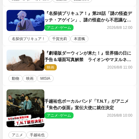
『名探偵プリキュア！』第28話「謎の怪盗デ
ッチ・アゲイン」、謎の怪盗から不思議な予
告状が届く
アニメ･ゲーム
2026/8/8 12:00
名探偵プリキュア！
千賀光莉
本渡楓
『劇場版ダーウィンが来た！』世界猫の日に
予告＆場面写真解禁 ライオンやマヌルネコ
の赤ちゃんが大集合
映画
2026/8/8 11:00
動物
映画
MISIA
手越祐也ボーカルバンド「T.N.T」がアニメ
『朱色の仮面』宣伝大使に就任決定
アニメ･ゲーム
2026/8/8 10:00
アニメ
手越祐也