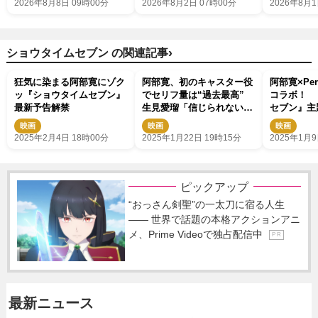
2026年8月8日 09時00分
2026年8月2日 07時00分
2026年8月1
›
ショウタイムセブン の関連記事
狂気に染まる阿部寛にゾク
阿部寛、初のキャスター役
阿部寛×Pe
ッ『ショウタイムセブン』
でセリフ量は“過去最高”
コラボ！ 
最新予告解禁
生見愛瑠「信じられないぐ
セブン』主
らいのセリフ量を一発でこ
映像解禁
映画
映画
映画
なされていた」
2025年2月4日 18時00分
2025年1月22日 19時15分
2025年1月9
ピックアップ
“おっさん剣聖”の一太刀に宿る人生
―― 世界で話題の本格アクションアニ
メ、Prime Videoで独占配信中
P R
最新ニュース