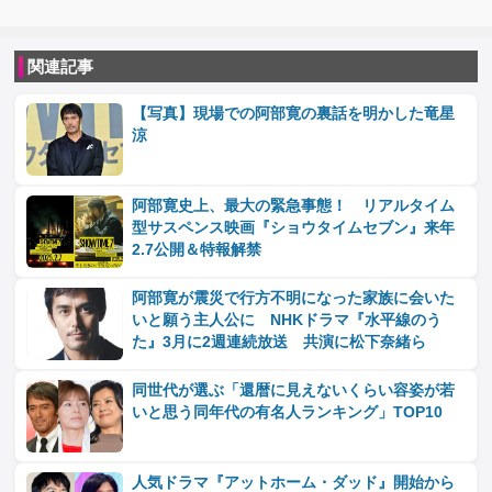
関連記事
【写真】現場での阿部寛の裏話を明かした竜星
涼
阿部寛史上、最大の緊急事態！ リアルタイム
型サスペンス映画『ショウタイムセブン』来年
2.7公開＆特報解禁
阿部寛が震災で行方不明になった家族に会いた
いと願う主人公に NHKドラマ『水平線のう
た』3月に2週連続放送 共演に松下奈緒ら
同世代が選ぶ「還暦に見えないくらい容姿が若
いと思う同年代の有名人ランキング」TOP10
人気ドラマ『アットホーム・ダッド』開始から