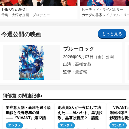
THE ONE SHOT
ヒーテッド・ライバルリー
千鳥・大悟が企画・プロデュー…
カナダの作家レイチェル・リ
今週公開の映画
もっと見る
ブルーロック
2026年08月07日（金）公開
出演：高橋文哉
監督：瀧悠輔
›
阿部寛 の関連記事
要注意人物・新庄を追う頭
別班員5人が一夜にして消
『VIVAN
脳戦と長野専務の謎
えた――AIハヤト、黒須拉
飯田和孝P
――『VIVANT』第12話を
致、黒幕は新庄？…話題
影秘話も明
振り返る！
続々『VIVANT』第11話を
ん、阿部寛
エンタメ
エンタメ
エンタメ
おさらい！
優の凄さに