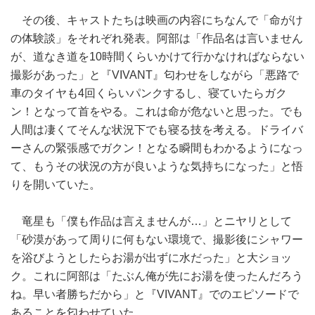
その後、キャストたちは映画の内容にちなんで「命がけ
の体験談」をそれぞれ発表。阿部は「作品名は言いません
が、道なき道を10時間くらいかけて行かなければならない
撮影があった」と『VIVANT』匂わせをしながら「悪路で
車のタイヤも4回くらいパンクするし、寝ていたらガク
ン！となって首をやる。これは命が危ないと思った。でも
人間は凄くてそんな状況下でも寝る技を考える。ドライバ
ーさんの緊張感でガクン！となる瞬間もわかるようになっ
て、もうその状況の方が良いような気持ちになった」と悟
りを開いていた。
竜星も「僕も作品は言えませんが…」とニヤリとして
「砂漠があって周りに何もない環境で、撮影後にシャワー
を浴びようとしたらお湯が出ずに水だった」と大ショッ
ク。これに阿部は「たぶん俺が先にお湯を使ったんだろう
ね。早い者勝ちだから」と『VIVANT』でのエピソードで
あることを匂わせていた。