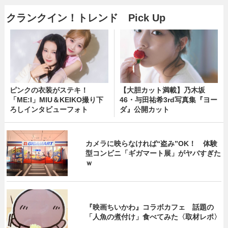
クランクイン！トレンド Pick Up
ピンクの衣装がステキ！
【大胆カット満載】乃木坂
「ME:I」MIU＆KEIKO撮り下
46・与田祐希3rd写真集『ヨー
ろしインタビューフォト
ダ』公開カット
カメラに映らなければ“盗み”OK！ 体験
型コンビニ「ギガマート展」がヤバすぎた
ｗ
『映画ちいかわ』コラボカフェ 話題の
「人魚の煮付け」食べてみた〈取材レポ〉