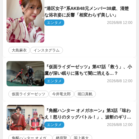
“港区女子”系AKB48元メンバー38歳、清楚
な浴衣姿に反響「相変わらず美しい」
エンタメ
2026/8/8 12:00
大島麻衣
インスタグラム
『仮面ライダーゼッツ』第47話「救う」、小
鷹が深い眠りに落ちて闇に消える…？
エンタメ
2026/8/8 12:00
仮面ライダーゼッツ
今井竜太郎
堀口真帆
『角醒ハンター オメガホーン』第3話「味わ
え！怒りのタッグバトル！」、波斬のギリコ
がハンターバトルを挑んできた！
エンタメ
2026/8/8 12:00
角醒ハンター オメガ...
楢原聖
国上将大