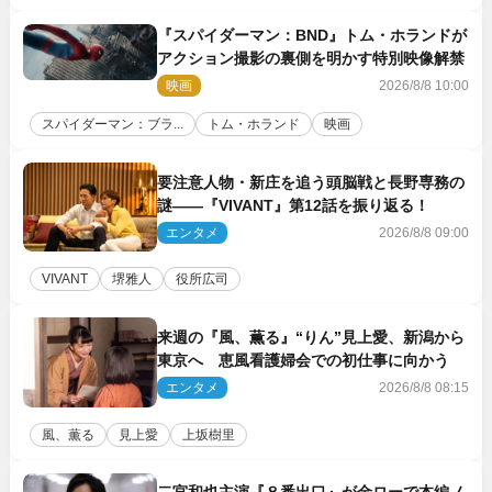
『スパイダーマン：BND』トム・ホランドが
アクション撮影の裏側を明かす特別映像解禁
映画
2026/8/8 10:00
スパイダーマン：ブラ...
トム・ホランド
映画
要注意人物・新庄を追う頭脳戦と長野専務の
謎――『VIVANT』第12話を振り返る！
エンタメ
2026/8/8 09:00
VIVANT
堺雅人
役所広司
来週の『風、薫る』“りん”見上愛、新潟から
東京へ 恵風看護婦会での初仕事に向かう
エンタメ
2026/8/8 08:15
風、薫る
見上愛
上坂樹里