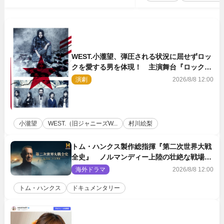
WEST.小瀧望、弾圧される状況に屈せずロッ
クを愛する男を体現！ 主演舞台『ロックン
ロール』ビジュアル解禁
演劇
2026/8/8 12:00
小瀧望
WEST.（旧ジャニーズW...
村川絵梨
トム・ハンクス製作総指揮『第二次世界大戦
全史』 ノルマンディー上陸の壮絶な戦場を
収めた特別映像解禁
海外ドラマ
2026/8/8 12:00
トム・ハンクス
ドキュメンタリー