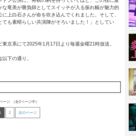
ンドン公演に、将棋の駒を持っていくほど、この役に愛
かな竜美が勝負師としてスイッチが入る振れ幅が魅力的
公に上白石さんが命を吹き込んでくれました。そして、
とても素晴らしい共演陣がそろいました！」としてい
京系にて2025年1月17日より毎週金曜21時放送。
は以下の通り。
1ページ
（全2ページ中）
1
2
次のページ