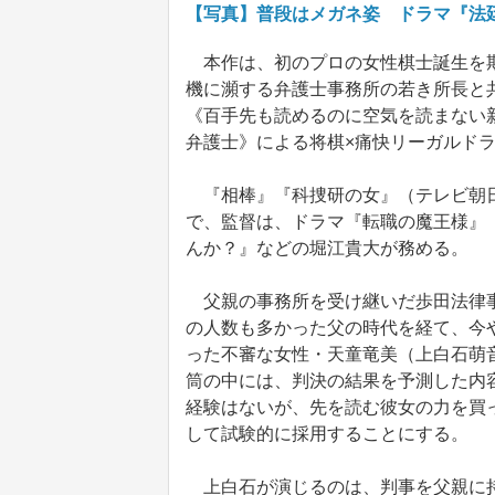
【写真】普段はメガネ姿 ドラマ『法
本作は、初のプロの女性棋士誕生を期
機に瀕する弁護士事務所の若き所長と
《百手先も読めるのに空気を読まない
弁護士》による将棋×痛快リーガルド
『相棒』『科捜研の女』（テレビ朝日
で、監督は、ドラマ『転職の魔王様』
んか？』などの堀江貴大が務める。
父親の事務所を受け継いだ歩田法律事
の人数も多かった父の時代を経て、今
った不審な女性・天童竜美（上白石萌
筒の中には、判決の結果を予測した内
経験はないが、先を読む彼女の力を買
して試験的に採用することにする。
上白石が演じるのは、判事を父親に持