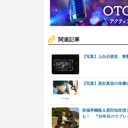
関連記事
【写真】上白石萌音、青
【写真】高杉真宙の俳優1
笑福亭鶴瓶＆原田知世演
も！ 『35年目のラブレ