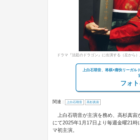
ドラマ『法廷のドラゴン』に出演する（左から）
上白石萌音、将棋×痛快リーガル
フォト
関連 :
上白石萌音
高杉真宙
上白石萌音が主演を務め、高杉真宙が
にて2025年1月17日より毎週金曜2
マ初主演。