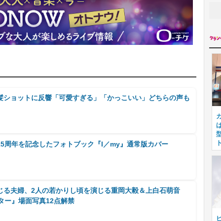
髪ショットに反響「可愛すぎる」「かっこいい」どちらの声も
5周年を記念したフォトブック『I／my』通常版カバー
じる夫婦、2人の若かりし頃を演じる重岡大毅＆上白石萌音
ター』場面写真12点解禁