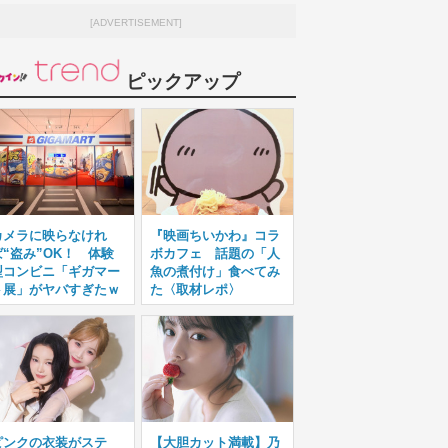
[ADVERTISEMENT]
ピックアップ
カメラに映らなけれ
『映画ちいかわ』コラ
ば“盗み”OK！ 体験
ボカフェ 話題の「人
型コンビニ「ギガマー
魚の煮付け」食べてみ
ト展」がヤバすぎたｗ
た〈取材レポ〉
ピンクの衣装がステ
【大胆カット満載】乃