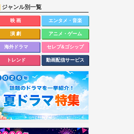
ジャンル別一覧
映画
エンタメ・音楽
演劇
アニメ・ゲーム
海外ドラマ
セレブ&ゴシップ
トレンド
動画配信サービス