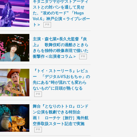
キタニタツヤがゲストアーティ
ストとの対バンを通して見せ
た、“攻めのモード” 「Hugs
Vol.6」神戸公演＜ライブレポー
ト＞
P R
主演・森七菜×長久允監督『炎
上』 歌舞伎町の過酷さときら
きらを独特の映像表現で描いた
衝撃作＜出演者コラム＞
P R
『トイ・ストーリー５』レビュ
ー 「デジタルVSおもちゃ」の
先にある“時が流れても変わら
ないもの”に目頭が熱くなる
P R
舞台『となりのトトロ』ロンド
ン公演を観劇できる特別企
画！ ローチケ［旅行］海外航
空券取扱スタート記念で実施
P R