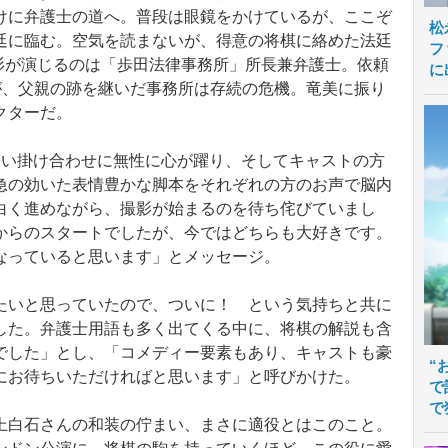
けに弁護士の道へ。普段は眼鏡をかけているが、ここぞ
松
廷に臨む。空気を読まないが、得意の将棋に絡めた法廷
フ
高杉が演じるのは「歩田法律事務所」所長兼弁護士。依頼
に
が、父親の跡を継いだ事務所は存続の危機。竜美に振り
クターだ。
い掛け合わせに無性に心が躍り、そしてキャストの方
急の効いた表情豊かな脚本をそれぞれの方のお声で脳内
白く進めながら、撮影が始まるのを待ち侘びていまし
からのスタートでしたが、今ではどちらも大好きです。
なっていると思います」とメッセージ。
いと思っていたので、ついに！ という気持ちと共に
した。弁護士用語も多く出てくる中に、将棋の解説も含
でした」とし、「コメディー要素もあり、キャストも豪
“
にお待ちいただければと思います」と呼びかけた。
で
で
白石さんの和装の佇まい、まさに適役とはこのこと。