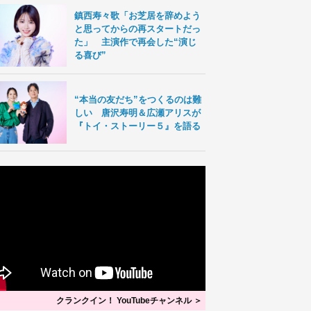
鎮西寿々歌「お芝居を辞めよう
と思ってからの再スタートだっ
た」 主演作で再会した“演じ
る喜び”
“本当の友だち”をつくるのは難
しい 唐沢寿明＆広瀬アリスが
『トイ・ストーリー５』を語る
クランクイン！ YouTubeチャンネル ＞