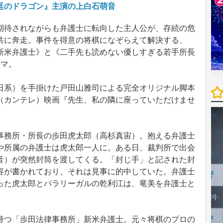
廷のドラゴン』主演の上白石萌音
待されながらも弁護士に転向した主人公が、存続の危
共に奔走。事件を得意の将棋になぞらえて解決する、
新米弁護士》と《二手先も読めない優しすぎる若手所長
ラマ。
系）を手掛けた戸田山雅司による完全オリジナル脚本
（カンテレ）映画『先生、私の隣に座っていただけませ
務所・所長の歩田虎太郎（高杉真宙）。抱える弁護士
や所属の弁護士は虎太郎一人に。ある日、裁判所で出会
音）が突然封筒を渡してくる。「封じ手」と記された封
容が書かれており、それは見事に的中していた。弁護士
った虎太郎とパラリーガルの乾利江は、竜美を弁護士と
つ「歩田法律事務所」新米弁護士。元々将棋のプロの