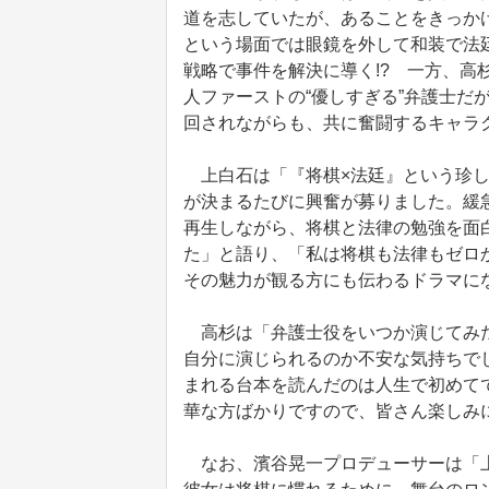
道を志していたが、あることをきっか
という場面では眼鏡を外して和装で法
戦略で事件を解決に導く!? 一方、
人ファーストの“優しすぎる”弁護士だ
回されながらも、共に奮闘するキャラ
上白石は「『将棋×法廷』という珍し
が決まるたびに興奮が募りました。緩
再生しながら、将棋と法律の勉強を面
た」と語り、「私は将棋も法律もゼロ
その魅力が観る方にも伝わるドラマに
高杉は「弁護士役をいつか演じてみた
自分に演じられるのか不安な気持ちで
まれる台本を読んだのは人生で初めて
華な方ばかりですので、皆さん楽しみ
なお、濱谷晃一プロデューサーは「上