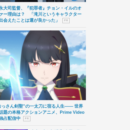
永大司監督、『犯罪者』チョン・イルのオ
ァー理由は？ 「滝川というキャラクター
出会えたことは運が良かった」
P R
おっさん剣聖”の一太刀に宿る人生―― 世界
話題の本格アクションアニメ、Prime Video
独占配信中
P R