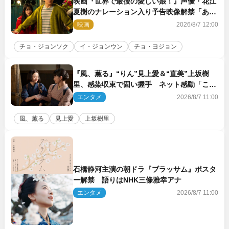
映画『世界で最後の愛しい娘！』声優・花江
夏樹のナレーション入り予告映像解禁「あふ
れ出る温かさに涙が止まらない！」
映画
2026/8/7 12:00
チョ・ジョンソク
イ・ジョンウン
チョ・ヨジョン
『風、薫る』“りん”見上愛＆“直美”上坂樹
里、感染収束で固い握手 ネット感動「この
バディは最強」「アツい」
エンタメ
2026/8/7 11:00
風、薫る
見上愛
上坂樹里
石橋静河主演の朝ドラ『ブラッサム』ポスタ
ー解禁 語りはNHK三條雅幸アナ
エンタメ
2026/8/7 11:00