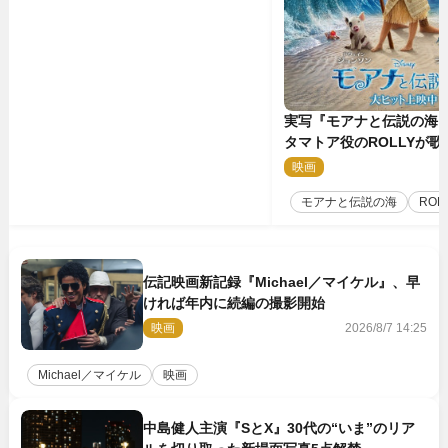
実写『モアナと伝説の海
タマトア役のROLLYが
スな劇中歌「シャイニー
映画
2
禁
モアナと伝説の海
ROL
伝記映画新記録『Michael／マイケル』、早
ければ年内に続編の撮影開始
映画
2026/8/7 14:25
Michael／マイケル
映画
中島健人主演『SとX』30代の“いま”のリア