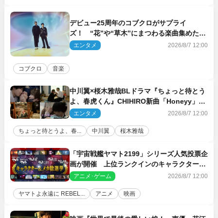
デビュー25周年のコブクロがサプライ
ズ！ “花”や“草木”にまつわる楽曲集めた新
コンセプトアルバムを“花の日”に配信リリー
エンタメ
2026/8/7 12:00
ス
コブクロ
音楽
中川翼×桜木雅哉BLドラマ『ちょっと待とう
よ、春虎くん』CHIHIRO新曲「Honeyy」が
ED主題歌に決定！
エンタメ
2026/8/7 12:00
ちょっと待とうよ、春...
中川翼
桜木雅哉
「宇宙戦艦ヤマト2199」シリーズ人気投票企
画が開催 上位ランクインのキャラクター＆
メカは新規描き下ろしイラストを制作
アニメ･ゲーム
2026/8/7 12:00
ヤマトよ永遠に REBEL...
アニメ
映画