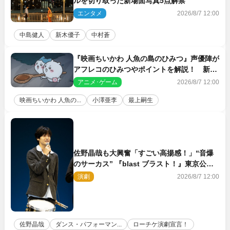
ルを切り取った新場面写真5点解禁
エンタメ
2026/8/7 12:00
中島健人
新木優子
中村蒼
『映画ちいかわ 人魚の島のひみつ』声優陣が
アフレコのひみつやポイントを解説！ 新カ
ットも到着
アニメ･ゲーム
2026/8/7 12:00
映画ちいかわ 人魚の...
小澤亜李
最上嗣生
佐野晶哉も大興奮「すごい高揚感！」“音爆
のサーカス” 『blast ブラスト！』東京公演
が開幕！
演劇
2026/8/7 12:00
佐野晶哉
ダンス・パフォーマン...
ローチケ演劇宣言！