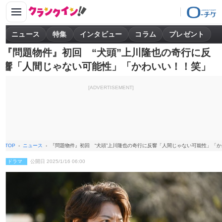
ニュース
特集
インタビュー
コラム
プレゼント
『問題物件』初回 “犬頭”上川隆也の奇行に反
響「人間じゃない可能性」「かわいい！！笑」
[ADVERTISEMENT]
TOP
ニュース
『問題物件』初回 “犬頭”上川隆也の奇行に反響「人間じゃない可能性」「
ドラマ
公開日 2025/1/16 06:00