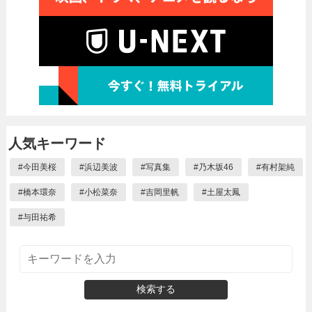
人気キーワード
#
今田美桜
#
浜辺美波
#
写真集
#
乃木坂46
#
有村架純
#
橋本環奈
#
小松菜奈
#
吉岡里帆
#
土屋太鳳
#
与田祐希
検索する