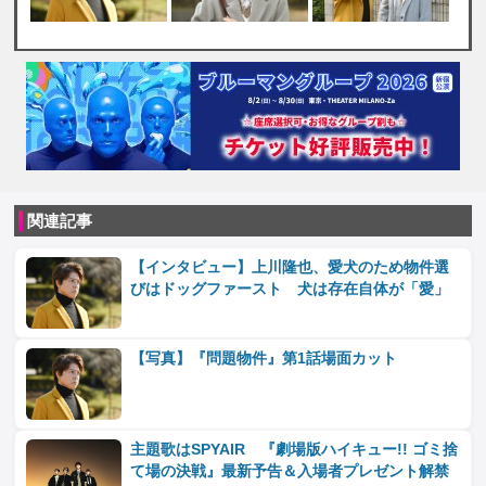
関連記事
【インタビュー】上川隆也、愛犬のため物件選
びはドッグファースト 犬は存在自体が「愛」
【写真】『問題物件』第1話場面カット
主題歌はSPYAIR 『劇場版ハイキュー!! ゴミ捨
て場の決戦』最新予告＆入場者プレゼント解禁