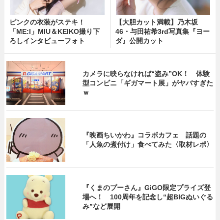
ピンクの衣装がステキ！
【大胆カット満載】乃木坂
「ME:I」MIU＆KEIKO撮り下
46・与田祐希3rd写真集『ヨー
ろしインタビューフォト
ダ』公開カット
カメラに映らなければ“盗み”OK！ 体験
型コンビニ「ギガマート展」がヤバすぎた
ｗ
『映画ちいかわ』コラボカフェ 話題の
「人魚の煮付け」食べてみた〈取材レポ〉
『くまのプーさん』GiGO限定プライズ登
場へ！ 100周年を記念し“超BIGぬいぐる
み”など展開