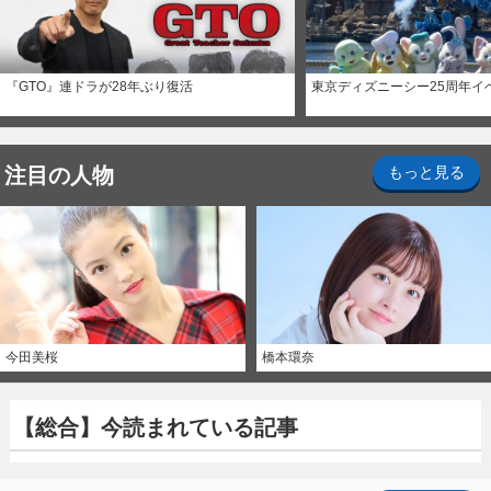
『GTO』連ドラが28年ぶり復活
東京ディズニーシー25周年イ
注目の人物
もっと見る
今田美桜
橋本環奈
【総合】今読まれている記事