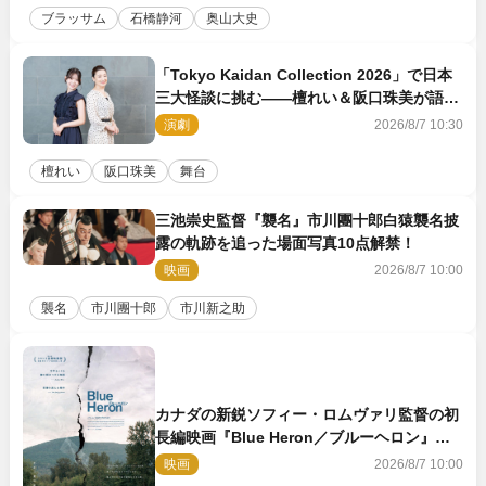
ブラッサム
石橋静河
奥山大史
「Tokyo Kaidan Collection 2026」で日本
三大怪談に挑む――檀れい＆阪口珠美が語る
「牡丹灯籠」の新たな魅力
演劇
2026/8/7 10:30
檀れい
阪口珠美
舞台
三池崇史監督『襲名』市川團十郎白猿襲名披
露の軌跡を追った場面写真10点解禁！
映画
2026/8/7 10:00
襲名
市川團十郎
市川新之助
カナダの新鋭ソフィー・ロムヴァリ監督の初
長編映画『Blue Heron／ブルーヘロン』
10.23公開
映画
2026/8/7 10:00