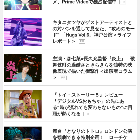
メ、Prime Videoで独占配信中
P R
キタニタツヤがゲストアーティストと
の対バンを通して見せた、“攻めのモー
ド” 「Hugs Vol.6」神戸公演＜ライブ
レポート＞
P R
主演・森七菜×長久允監督『炎上』 歌
舞伎町の過酷さときらきらを独特の映
像表現で描いた衝撃作＜出演者コラム
＞
P R
『トイ・ストーリー５』レビュー
「デジタルVSおもちゃ」の先にあ
る“時が流れても変わらないもの”に目
頭が熱くなる
P R
舞台『となりのトトロ』ロンドン公演
を観劇できる特別企画！ ローチケ