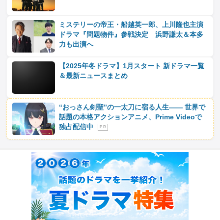
ミステリーの帝王・船越英一郎、上川隆也主演
ドラマ『問題物件』参戦決定 浜野謙太＆本多
力も出演へ
【2025年冬ドラマ】1月スタート 新ドラマ一覧
＆最新ニュースまとめ
“おっさん剣聖”の一太刀に宿る人生―― 世界で
話題の本格アクションアニメ、Prime Videoで
独占配信中
P R