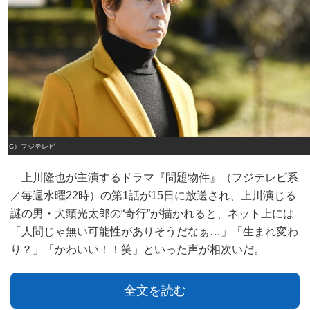
（C）フジテレビ
上川隆也が主演するドラマ『問題物件』（フジテレビ系
／毎週水曜22時）の第1話が15日に放送され、上川演じる
謎の男・犬頭光太郎の“奇行”が描かれると、ネット上には
「人間じゃ無い可能性がありそうだなぁ…」「生まれ変わ
り？」「かわいい！！笑」といった声が相次いだ。
全文を読む