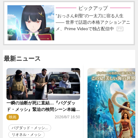
ピックアップ
“おっさん剣聖”の一太刀に宿る人生
―― 世界で話題の本格アクションアニ
メ、Prime Videoで独占配信中
P R
最新ニュース
一瞬の油断が死に直結…『バグダッ
ド・メッシ』緊迫の検問シーン本編解
禁 監督メッセージも到着
映画
2026/8/7 16:50
バグダッド・メッシ...
リオネル・メッシ