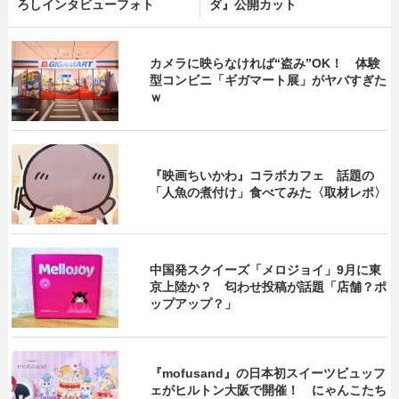
ろしインタビューフォト
ダ』公開カット
カメラに映らなければ“盗み”OK！ 体験
型コンビニ「ギガマート展」がヤバすぎた
ｗ
『映画ちいかわ』コラボカフェ 話題の
「人魚の煮付け」食べてみた〈取材レポ〉
中国発スクイーズ「メロジョイ」9月に東
京上陸か？ 匂わせ投稿が話題「店舗？ポ
ップアップ？」
『mofusand』の日本初スイーツビュッフ
ェがヒルトン大阪で開催！ にゃんこたち