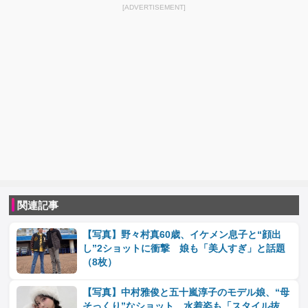
[ADVERTISEMENT]
関連記事
【写真】野々村真60歳、イケメン息子と“顔出
し”2ショットに衝撃 娘も「美人すぎ」と話題
（8枚）
【写真】中村雅俊と五十嵐淳子のモデル娘、“母
そっくり”なショット 水着姿も「スタイル抜