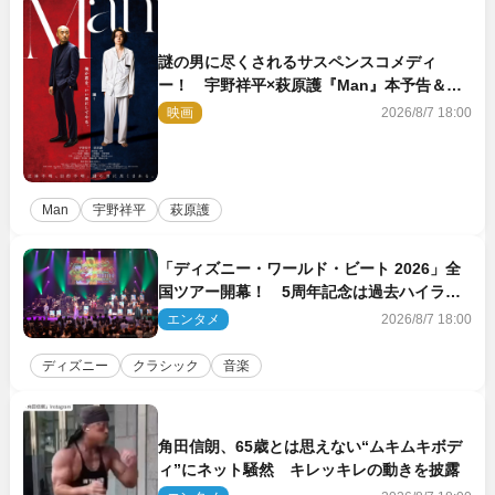
謎の男に尽くされるサスペンスコメディ
ー！ 宇野祥平×萩原護『Man』本予告＆新
ビジュアル解禁
映画
2026/8/7 18:00
Man
宇野祥平
萩原護
「ディズニー・ワールド・ビート 2026」全
国ツアー開幕！ 5周年記念は過去ハイライ
ト＆クルーズ旅を大満喫！【潜入レポート】
エンタメ
2026/8/7 18:00
ディズニー
クラシック
音楽
角田信朗、65歳とは思えない“ムキムキボデ
ィ”にネット騒然 キレッキレの動きを披露