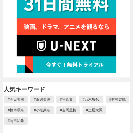
人気キーワード
#
今田美桜
#
浜辺美波
#
写真集
#
乃木坂46
#
有村架純
#
橋本環奈
#
小松菜奈
#
吉岡里帆
#
土屋太鳳
#
与田祐希