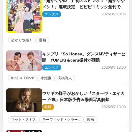
『超かぐや姫！』初のスピンオフ『超かぐや
メシ！』連載決定 ビビビコミック創刊で31
作品一挙公開
エンタメ
2026/8/7 18:05
超かぐや姫！
漫画
キンプリ「So Honey」ダンスMVティザー公
開 YUMEKI＆caru振付が話題
エンタメ
2026/8/7 18:00
King ＆ Prince
永瀬廉
高橋海人
ウサギの様子がおかしい『スターヴ・エイカ
ー 召喚』日本版予告＆場面写真解禁
映画
2026/8/7 18:00
マット・スミス
モーフィッド・クラー...
映画