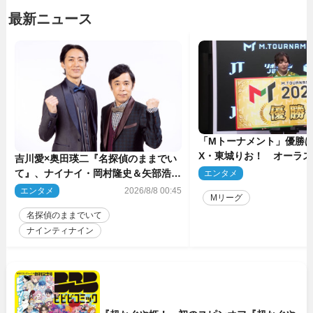
最新ニュース
「Mトーナメント」優勝はB
X・東城りお！ オーラ
吉川愛×奥田瑛二『名探偵のままでい
後は自ら和了って幕引き
て』、ナイナイ・岡村隆史＆矢部浩之
エンタメ
2
のゲスト出演が決定！
エンタメ
2026/8/8 00:45
Mリーグ
名探偵のままでいて
ナインティナイン