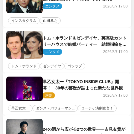
エンタメ
2026/8/7 17:00
インスタグラム
山田孝之
トム・ホランド＆ゼンデイヤ、英高級カント
リーハウスで結婚パーティー 結婚指輪を身
に着けたトムも初キャッチ
エンタメ
2026/8/7 17:00
トム・ホランド
ゼンデイヤ
ゴシップ
早乙女太一『TOKYO INSIDE CLUB』開
幕！ 30年の芸歴が詰まった新たな世界観
演劇
2026/8/7 17:00
早乙女太一
ダンス・パフォーマン...
ローチケ演劇宣言！
24の調から広がる2つの世界――吉見友貴が