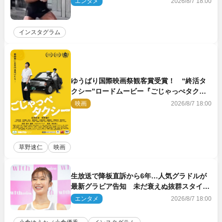
エンタメ
2026/8/7 18:00
インスタグラム
ゆうばり国際映画祭観客賞受賞！ “終活タ
クシー”ロードムービー『ごじゃっぺタクシ
ー』10月公開＆予告解禁
映画
2026/8/7 18:00
草野速仁
映画
生放送で降板直訴から6年…人気グラドルが
最新グラビア告知 未だ衰えぬ抜群スタイル
に反響
エンタメ
2026/8/7 18:00