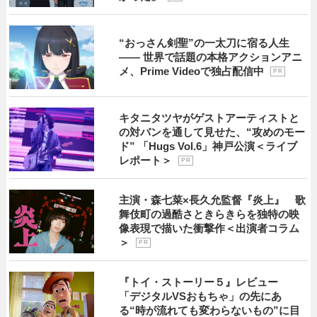
“おっさん剣聖”の一太刀に宿る人生
―― 世界で話題の本格アクションアニ
メ、Prime Videoで独占配信中
P R
キタニタツヤがゲストアーティストと
の対バンを通して見せた、“攻めのモー
ド” 「Hugs Vol.6」神戸公演＜ライブ
レポート＞
P R
主演・森七菜×長久允監督『炎上』 歌
舞伎町の過酷さときらきらを独特の映
像表現で描いた衝撃作＜出演者コラム
＞
P R
『トイ・ストーリー５』レビュー
「デジタルVSおもちゃ」の先にあ
る“時が流れても変わらないもの”に目