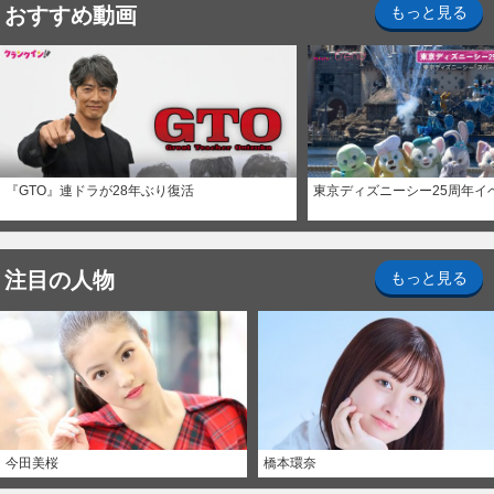
おすすめ動画
もっと見る
『GTO』連ドラが28年ぶり復活
東京ディズニーシー25周年イ
注目の人物
もっと見る
今田美桜
橋本環奈