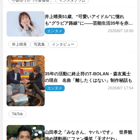
小倉ゆうか（小倉優香...
インスタグラム
井上晴美51歳、“可愛いアイドル”に憧れ
も“グラビア路線”に――芸能生活35年を赤
裸々に語る 27年ぶりに写真集発売
エンタメ
2026/8/7 18:00
井上晴美
写真集
インタビュー
35年の活動に終止符のT-BOLAN・森友嵐士
の現在 名曲「離したくはない」制作秘話も
エンタメ
2026/8/7 17:54
TikTok
山田孝之「みなさん、ヤバいです」 世界観
強め謎動画にファン爆笑「天才だわ」