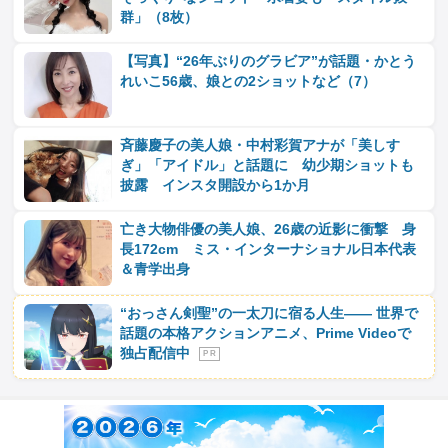
群」（8枚）
【写真】“26年ぶりのグラビア”が話題・かとう
れいこ56歳、娘との2ショットなど（7）
斉藤慶子の美人娘・中村彩賀アナが「美しす
ぎ」「アイドル」と話題に 幼少期ショットも
披露 インスタ開設から1か月
亡き大物俳優の美人娘、26歳の近影に衝撃 身
長172cm ミス・インターナショナル日本代表
＆青学出身
“おっさん剣聖”の一太刀に宿る人生―― 世界で
話題の本格アクションアニメ、Prime Videoで
独占配信中
P R