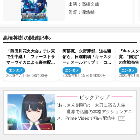
出演：高橋文哉
監督：瀧悠輔
›
高橋英樹 の関連記事
「隅田川花火大会」テレ東
阿部寛、永野芽郁、道枝駿
『キャスタ
で生中継！ ファーストサ
佑ら、日曜劇場『キャスタ
寛、“国定
マーウイカによる裏生配信
ー』オールアップ！ コメ
の宣戦布告
も決定
ント到着
然「極悪人
エンタメ
エンタメ
エンタメ
い」（ネタ
2026年7月4日 08時00分
2025年6月15日 07時00分
2025年6月9
ピックアップ
“おっさん剣聖”の一太刀に宿る人生
―― 世界で話題の本格アクションアニ
メ、Prime Videoで独占配信中
P R