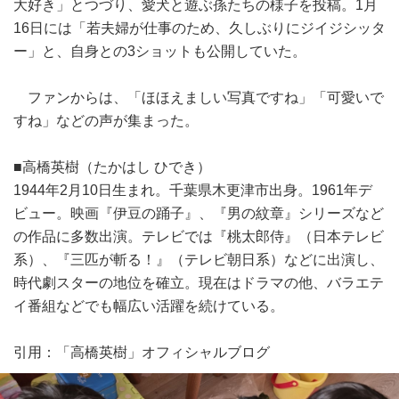
大好き」とつづり、愛犬と遊ぶ孫たちの様子を投稿。1月
16日には「若夫婦が仕事のため、久しぶりにジイジシッタ
ー」と、自身との3ショットも公開していた。
ファンからは、「ほほえましい写真ですね」「可愛いで
すね」などの声が集まった。
■高橋英樹（たかはし ひでき）
1944年2月10日生まれ。千葉県木更津市出身。1961年デ
ビュー。映画『伊豆の踊子』、『男の紋章』シリーズなど
の作品に多数出演。テレビでは『桃太郎侍』（日本テレビ
系）、『三匹が斬る！』（テレビ朝日系）などに出演し、
時代劇スターの地位を確立。現在はドラマの他、バラエテ
イ番組などでも幅広い活躍を続けている。
引用：「高橋英樹」オフィシャルブログ