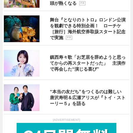
頭が熱くなる
P R
舞台『となりのトトロ』ロンドン公演
を観劇できる特別企画！ ローチケ
［旅行］海外航空券取扱スタート記念
で実施
P R
鎮西寿々歌「お芝居を辞めようと思っ
てからの再スタートだった」 主演作
で再会した“演じる喜び”
“本当の友だち”をつくるのは難しい
唐沢寿明＆広瀬アリスが『トイ・スト
ーリー５』を語る
[ADVERTISEMENT]