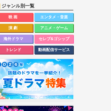
ジャンル別一覧
映画
エンタメ・音楽
演劇
アニメ・ゲーム
海外ドラマ
セレブ&ゴシップ
トレンド
動画配信サービス