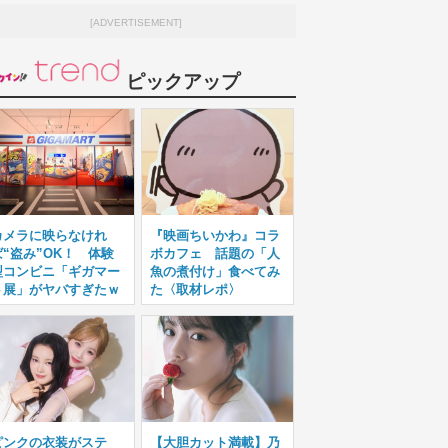
[ADVERTISEMENT]
ピックアップ
カメラに映らなけれ
『映画ちいかわ』コラ
ば“盗み”OK！ 体験
ボカフェ 話題の「人
型コンビニ「ギガマー
魚の煮付け」食べてみ
ト展」がヤバすぎたｗ
た〈取材レポ〉
ピンクの衣装がステ
【大胆カット満載】乃