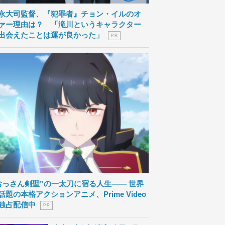
永大司監督、『犯罪者』チョン・イルのオ
ァー理由は？ 「滝川というキャラクター
出会えたことは運が良かった」
P R
おっさん剣聖”の一太刀に宿る人生―― 世界
話題の本格アクションアニメ、Prime Video
独占配信中
P R