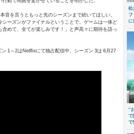
い行動で周囲を驚かせていることを明かした。
松
フ
本音を言うともっと先のシーズンまで続いてほしい、
に
今シーズンがファイナルということで、ゲームは一体ど
も含めて、全てが楽しみです！」と声高々に期待を語っ
 1～2はNetflixにて独占配信中、シーズン 3は 6月27
“
で
で