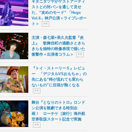
キタニタツヤがゲストアーティ
ストとの対バンを通して見せ
た、“攻めのモード” 「Hugs
Vol.6」神戸公演＜ライブレポー
ト＞
P R
主演・森七菜×長久允監督『炎
上』 歌舞伎町の過酷さときら
きらを独特の映像表現で描いた
衝撃作＜出演者コラム＞
P R
『トイ・ストーリー５』レビュ
ー 「デジタルVSおもちゃ」の
先にある“時が流れても変わら
ないもの”に目頭が熱くなる
P R
舞台『となりのトトロ』ロンド
ン公演を観劇できる特別企
画！ ローチケ［旅行］海外航
空券取扱スタート記念で実施
P R