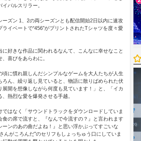
バイバルスリラー。
ーズン 1、2の両シーズンとも配信開始2日以内に速攻
ライベートで“456”がプリントされたTシャツを度々愛
に好きな作品に関われるなんて、こんなに幸せなこと
せ、喜びをあらわに。
頃に慣れ親しんだシンプルなゲームを大人たちが人生
ちろん、繰り返し見ていると、物語に散りばめられた伏
り展開を想像しながら何度も見ています！」と、「イカ
る、熱烈な愛を爆発させる手越。
ではなく「サウンドトラックをダウンロードしていま
会食の席で流すと、『なんで今流すの？』と言われます
シーンのあの曲だよね！』と思い浮かぶってすごいな
さんがころんだ”のセリフもしょっちゅう口にしていま