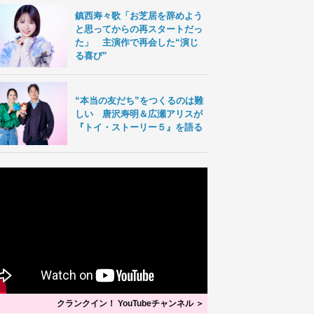
鎮西寿々歌「お芝居を辞めよう
と思ってからの再スタートだっ
た」 主演作で再会した“演じ
る喜び”
“本当の友だち”をつくるのは難
しい 唐沢寿明＆広瀬アリスが
『トイ・ストーリー５』を語る
クランクイン！ YouTubeチャンネル ＞