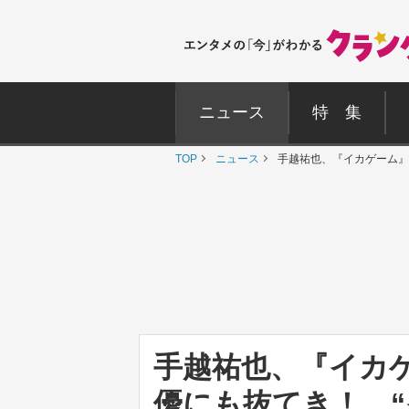
ニュース
特 集
TOP
ニュース
手越祐也、『イカゲーム』
手越祐也、『イカ
優にも抜てき！ 