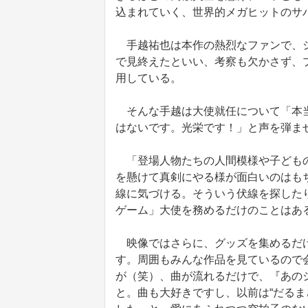
込まれていく、世界的メガヒットのサ
手越祐也は本作の熱烈なファンで、シ
で見終えたといい、考察も欠かさず、プ
用している。
そんな手越は大使就任について「本当
はないです。光栄です！」と声を弾ま
「登場人物たちの人間模様や子どもの
を懸けて真剣にやる様が面白いのはも
線に気づける。そういう伏線を探した
ゲーム」大使を務めるだけのことはあ
映像ではさらに、グッズを集めるだけ
す。周囲もみんな作品を見ているので
が（笑）、曲が流れるだけで、『あの
と。曲も大好きですし、以前は“だるま