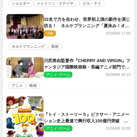
シェルター
ジェイソン・ステイサ...
ビル・ナイ
32名で力を合わせ、世界初上演の新作を演じ
切る！ ネルケプランニング「夏休み！オ
ン・ワークショップ2026」レポート【最終
演劇
2026/8/6 17:00
日】
ネルケプランニング
取材
川尻将由監督作『CHERRY AND VIRGIN』フ
ァンタジア国際映画祭・長編アニメ部門で観
客賞・金賞受賞！
アニメ･ゲーム
2026/8/6 16:15
アニメ
映画
『トイ・ストーリー５』ピクサー・アニメー
ション史上最速で興行収入100億円突破 シ
リーズNo.1興収が目前
アニメ･ゲーム
2026/8/6 16:00