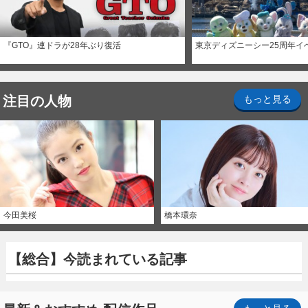
『GTO』連ドラが28年ぶり復活
東京ディズニーシー25周年イ
注目の人物
もっと見る
今田美桜
橋本環奈
【総合】今読まれている記事