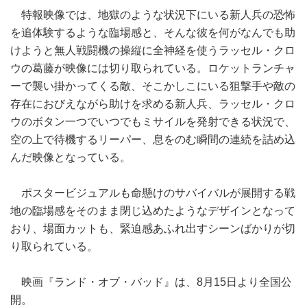
特報映像では、地獄のような状況下にいる新人兵の恐怖
を追体験するような臨場感と、そんな彼を何がなんでも助
けようと無人戦闘機の操縦に全神経を使うラッセル・クロ
ウの葛藤が映像には切り取られている。ロケットランチャ
ーで襲い掛かってくる敵、そこかしこにいる狙撃手や敵の
存在におびえながら助けを求める新人兵、ラッセル・クロ
ウのボタン一つでいつでもミサイルを発射できる状況で、
空の上で待機するリーパー、息をのむ瞬間の連続を詰め込
んだ映像となっている。
ポスタービジュアルも命懸けのサバイバルが展開する戦
地の臨場感をそのまま閉じ込めたようなデザインとなって
おり、場面カットも、緊迫感あふれ出すシーンばかりが切
り取られている。
映画『ランド・オブ・バッド』は、8月15日より全国公
開。