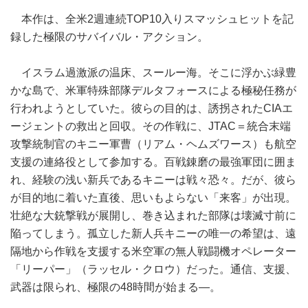
本作は、全米2週連続TOP10入りスマッシュヒットを記
録した極限のサバイバル・アクション。
イスラム過激派の温床、スールー海。そこに浮かぶ緑豊
かな島で、米軍特殊部隊デルタフォースによる極秘任務が
行われようとしていた。彼らの目的は、誘拐されたCIAエ
ージェントの救出と回収。その作戦に、JTAC＝統合末端
攻撃統制官のキニー軍曹（リアム・ヘムズワース）も航空
支援の連絡役として参加する。百戦錬磨の最強軍団に囲ま
れ、経験の浅い新兵であるキニーは戦々恐々。だが、彼ら
が目的地に着いた直後、思いもよらない「来客」が出現。
壮絶な大銃撃戦が展開し、巻き込まれた部隊は壊滅寸前に
陥ってしまう。孤立した新人兵キニーの唯一の希望は、遠
隔地から作戦を支援する米空軍の無人戦闘機オペレーター
「リーパー」（ラッセル・クロウ）だった。通信、支援、
武器は限られ、極限の48時間が始まる―。