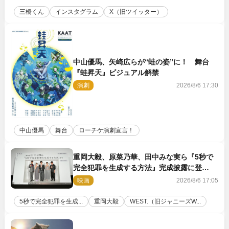
三橋くん
インスタグラム
X（旧ツイッター）
中山優馬、矢崎広らが“蛙の姿”に！ 舞台
『蛙昇天』ビジュアル解禁
演劇
2026/8/6 17:30
中山優馬
舞台
ローチケ演劇宣言！
重岡大毅、原菜乃華、田中みな実ら『5秒で
完全犯罪を生成する方法』完成披露に登
壇！ それぞれのAI活用術も発表
映画
2026/8/6 17:05
5秒で完全犯罪を生成...
重岡大毅
WEST.（旧ジャニーズW...