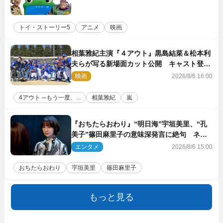
トイ・ストーリー5
アニメ
映画
相葉雅紀主演『４アウト』黒島結菜＆松本利
夫らが写る新場面カット公開 キャスト登壇
イベントも決定
映画
2026/8/6 16:00
4アウト ─もう一度、...
相葉雅紀
嵐
『おちたらおわり』“明日海”宇垣美里、“孔
美子”篠田麻里子の意味深発言に絶句 ネッ
ト驚き「まさか」「意外な展開」
エンタメ
2026/8/6 15:00
おちたらおわり
宇垣美里
篠田麻里子
もっと見る