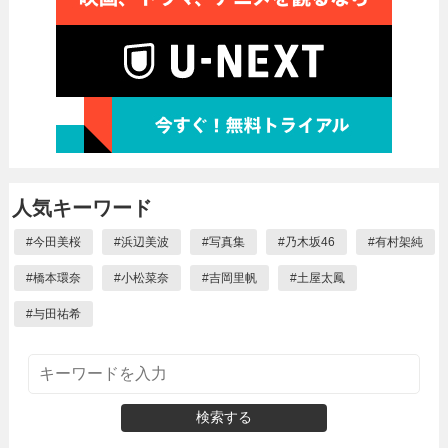
人気キーワード
#
今田美桜
#
浜辺美波
#
写真集
#
乃木坂46
#
有村架純
#
橋本環奈
#
小松菜奈
#
吉岡里帆
#
土屋太鳳
#
与田祐希
検索する