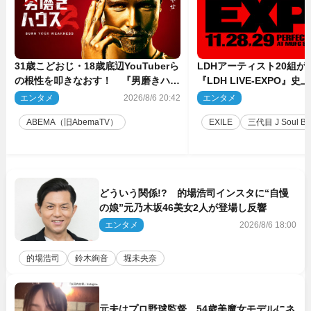
31歳こどおじ・18歳底辺YouTuberら
LDHアーティスト20組
の根性を叩きなおす！ 『男磨きハウ
『LDH LIVE‐EXPO』
ス』第2弾コーチ陣発表
技場で開催決定
エンタメ
2026/8/6 20:42
エンタメ
2
ABEMA（旧AbemaTV）
EXILE
三代目 J Soul Brot
どういう関係!? 的場浩司インスタに“自慢
の娘”元乃木坂46美女2人が登場し反響
エンタメ
2026/8/6 18:00
的場浩司
鈴木絢音
堀未央奈
元夫はプロ野球監督 54歳美魔女モデルにネ