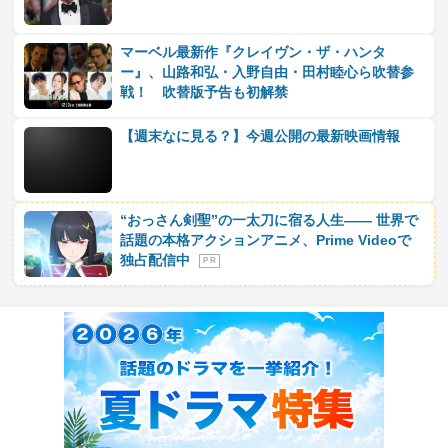
マーベル最新作『クレイヴン・ザ・ハンタ
ー』、山路和弘・入野自由・田村睦心ら吹替参
戦！ 吹替版予告も初解禁
【週末なに見る？】今週公開の最新映画情報
“おっさん剣聖”の一太刀に宿る人生―― 世界で
話題の本格アクションアニメ、Prime Videoで
独占配信中
P R