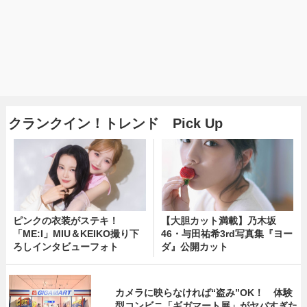
クランクイン！トレンド Pick Up
ピンクの衣装がステキ！
【大胆カット満載】乃木坂
「ME:I」MIU＆KEIKO撮り下
46・与田祐希3rd写真集『ヨー
ろしインタビューフォト
ダ』公開カット
カメラに映らなければ“盗み”OK！ 体験
型コンビニ「ギガマート展」がヤバすぎた