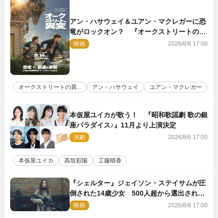
アン・ハサウェイ＆ユアン・マクレガーに恐
竜がロックオン？ 『オークストリートの異
変』新ビジュアル＆本編映像初解禁
映画
2026/8/6 17:00
オークストリートの異...
アン・ハサウェイ
ユアン・マクレガー
本仮屋ユイカが歌う！ 『昭和歌謡劇 歌の銀
座パラダイス♪』11月より上演決定
演劇
2026/8/6 17:00
本仮屋ユイカ
高垣彩陽
工藤晴香
『シェルター』ジェイソン・ステイサムが圧
倒された14歳少女 500人超から選出された
新鋭ボディ・レイ・ブレスナックとは
映画
2026/8/6 17:00