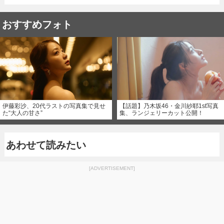
おすすめフォト
伊藤彩沙、20代ラストの写真集で見せ
【話題】乃木坂46・金川紗耶1st写真
た“大人の甘さ”
集、ランジェリーカット公開！
あわせて読みたい
[ADVERTISEMENT]