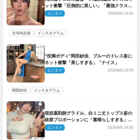
ット衝撃「圧倒的に美しい」「最強クラス」
「うっとり」
エンタメ
2026/8/6 18:00
大河内志保
インスタグラム
“役満ボディ”岡田紗佳、ブルーのドレス姿に
ネット衝撃「美しすぎる」「ナイス」
エンタメ
2026/8/6 18:00
岡田紗佳
インスタグラム
現役薬剤師グラドル、白ミニ丈トップス姿の
抜群プロポーションに「素晴らしすぎる」
「すっっっご！」とネット絶賛
エンタメ
2026/8/6 18:00