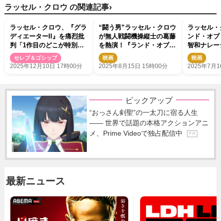
›
ラッセル・クロウ の関連記事
ラッセル・クロウ、『グラ
“闘う男”ラッセル・クロウ
ラッセル・
ディエーターII』を痛烈批
が無人戦闘機操縦士の葛藤
ンド・オブ
判「1作目のどこが特別だ
を熱演！『ランド・オブ・
智和ナレー
ったのか理解していない」
バッド』キャスト＆監督イ
像解禁！
セレブ＆ゴシップ
映画
映画
「実に残念な例」
ンタビュー映像解禁
2025年12月10日 17時00分
2025年8月15日 15時00分
2025年7月1
ピックアップ
“おっさん剣聖”の一太刀に宿る人生
―― 世界で話題の本格アクションアニ
メ、Prime Videoで独占配信中
P R
最新ニュース