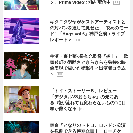
メ、Prime Videoで独占配信中
P R
キタニタツヤがゲストアーティストと
の対バンを通して見せた、“攻めのモー
ド” 「Hugs Vol.6」神戸公演＜ライブ
レポート＞
P R
主演・森七菜×長久允監督『炎上』 歌
舞伎町の過酷さときらきらを独特の映
像表現で描いた衝撃作＜出演者コラム
＞
P R
『トイ・ストーリー５』レビュー
「デジタルVSおもちゃ」の先にあ
る“時が流れても変わらないもの”に目
頭が熱くなる
P R
舞台『となりのトトロ』ロンドン公演
を観劇できる特別企画！ ローチケ