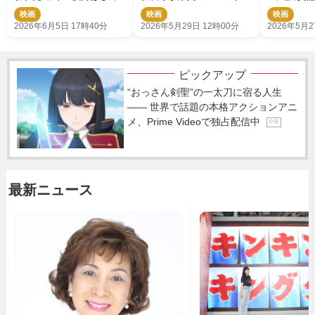
いです」
ブ連発 山下智久の“風”指
動産』出張
映画
映画
映画
導も
ト＞
2026年6月5日 17時40分
2026年5月29日 12時00分
2026年5月2
ピックアップ
“おっさん剣聖”の一太刀に宿る人生
―― 世界で話題の本格アクションアニ
メ、Prime Videoで独占配信中
P R
最新ニュース