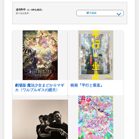
全9件中
（1～8件を表示）
絞り込み
絞り込み条件：
劇場版 魔法少女まどか☆マギ
映画『平行と垂直』
カ〈ワルプルギスの廻天〉