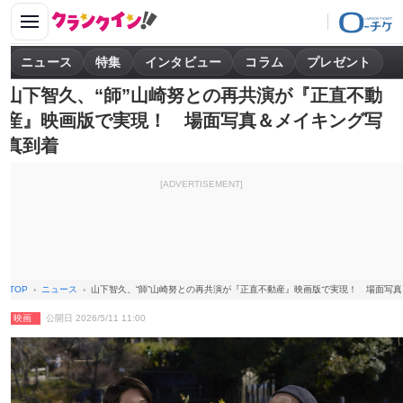
ニュース
特集
インタビュー
コラム
プレゼント
山下智久、“師”山崎努との再共演が『正直不動
産』映画版で実現！ 場面写真＆メイキング写
真到着
[ADVERTISEMENT]
TOP
ニュース
山下智久、“師”山崎努との再共演が『正直不動産』映画版で実現！ 場面写
映画
公開日 2026/5/11 11:00