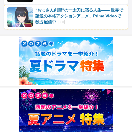
“おっさん剣聖”の一太刀に宿る人生―― 世界で
話題の本格アクションアニメ、Prime Videoで
独占配信中
P R