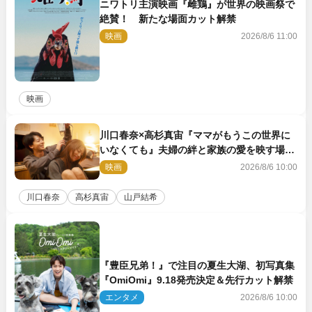
ニワトリ主演映画『雌鶏』が世界の映画祭で
絶賛！ 新たな場面カット解禁
映画
2026/8/6 11:00
映画
川口春奈×高杉真宙『ママがもうこの世界に
いなくても』夫婦の絆と家族の愛を映す場面
写真公開
映画
2026/8/6 10:00
川口春奈
高杉真宙
山戸結希
『豊臣兄弟！』で注目の夏生大湖、初写真集
『OmiOmi』9.18発売決定＆先行カット解禁
エンタメ
2026/8/6 10:00