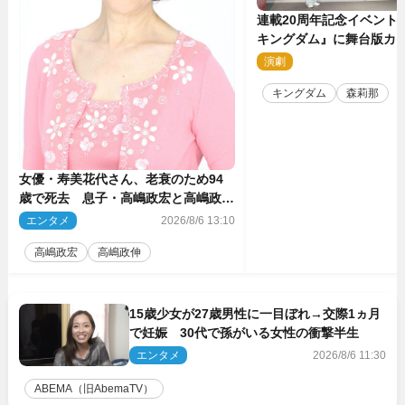
連載20周年記念イベント
キングダム』に舞台版カ
那が潜入！【密着レポー
演劇
2
キングダム
森莉那
女優・寿美花代さん、老衰のため94
歳で死去 息子・高嶋政宏と高嶋政伸
がコメント「いつもユーモアを忘れな
エンタメ
2026/8/6 13:10
い明るく優しい母でした」
高嶋政宏
高嶋政伸
15歳少女が27歳男性に一目ぼれ→交際1ヵ月
で妊娠 30代で孫がいる女性の衝撃半生
エンタメ
2026/8/6 11:30
ABEMA（旧AbemaTV）