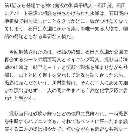
第1話から登場する神出鬼没の和菓子職人・石田努。石田
にアパート建設の相談を持ちかけられた永瀬は、石田宅の
地鎮祭で祠を壊したことをきっかけに、嘘がつけなくなっ
てしまう。石田は永瀬にかかる祟りを唯一知る人物で、物
語の発端ともなる重要な人物だ。
今回解禁されたのは、物語の終盤、石田と永瀬が公園で
再会するシーンの場面写真とメイキング写真。撮影当時88
歳の山崎は「朝早え～！」と笑顔で現場を和ませながら登
場し、山下と固く握手を交わして近況を語り合ったのち、
撮影に臨んだという。川村監督は、そんな二人にあえて細
かな演出はせず、二人の間に生まれる自然な化学反応に委
ねたと明かす。
撮影当日は砂埃が舞うほどの強風に見舞われ、一時撮影
を中断するハプニングも。それでもベンチに座ったまま談
笑する二人の姿は和やかで、短いながらも濃密な共演シー