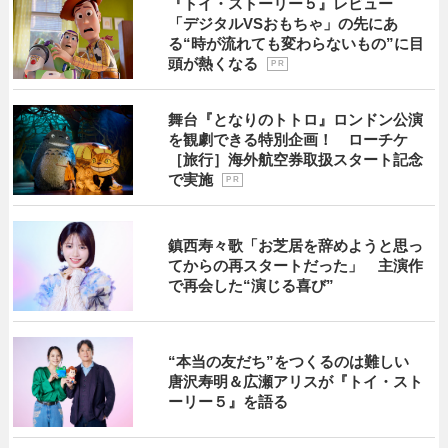
『トイ・ストーリー５』レビュー
「デジタルVSおもちゃ」の先にあ
る“時が流れても変わらないもの”に目
頭が熱くなる
P R
舞台『となりのトトロ』ロンドン公演
を観劇できる特別企画！ ローチケ
［旅行］海外航空券取扱スタート記念
で実施
P R
鎮西寿々歌「お芝居を辞めようと思っ
てからの再スタートだった」 主演作
で再会した“演じる喜び”
“本当の友だち”をつくるのは難しい
唐沢寿明＆広瀬アリスが『トイ・スト
ーリー５』を語る