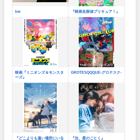
toe
『映画名探偵プリキュア！』
映画『ミニオンズ＆モンスタ
GROTESQQQUE-グロテスク-
ーズ』
『どこよりも遠い場所にいる
『汝、星のごとく』