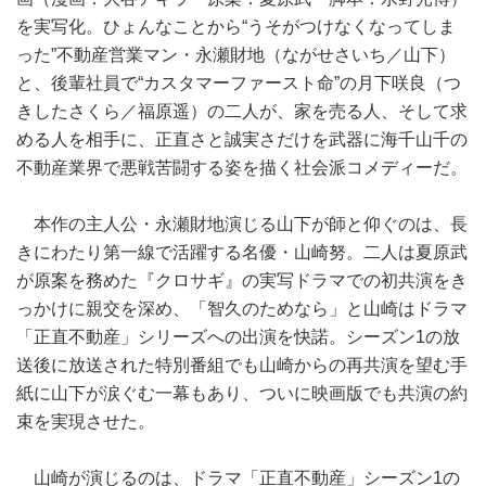
を実写化。ひょんなことから“うそがつけなくなってしま
った”不動産営業マン・永瀬財地（ながせさいち／山下）
と、後輩社員で“カスタマーファースト命”の月下咲良（つ
きしたさくら／福原遥）の二人が、家を売る人、そして求
める人を相手に、正直さと誠実さだけを武器に海千山千の
不動産業界で悪戦苦闘する姿を描く社会派コメディーだ。
本作の主人公・永瀬財地演じる山下が師と仰ぐのは、長
きにわたり第一線で活躍する名優・山崎努。二人は夏原武
が原案を務めた『クロサギ』の実写ドラマでの初共演をき
っかけに親交を深め、「智久のためなら」と山崎はドラマ
「正直不動産」シリーズへの出演を快諾。シーズン1の放
送後に放送された特別番組でも山崎からの再共演を望む手
紙に山下が涙ぐむ一幕もあり、ついに映画版でも共演の約
束を実現させた。
山崎が演じるのは、ドラマ「正直不動産」シーズン1の