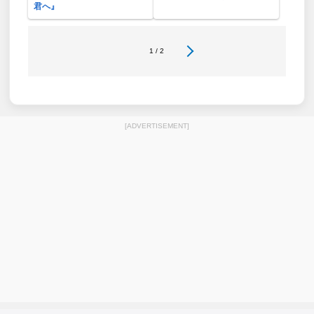
君へ』
1 / 2
[ADVERTISEMENT]