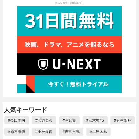
[ADVERTISEMENT]
人気キーワード
#
今田美桜
#
浜辺美波
#
写真集
#
乃木坂46
#
有村架純
#
橋本環奈
#
小松菜奈
#
吉岡里帆
#
土屋太鳳