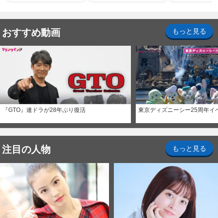
ナイト～パス」
おすすめ動画
もっと見る
『GTO』連ドラが28年ぶり復活
東京ディズニーシー25周年イ
注目の人物
もっと見る