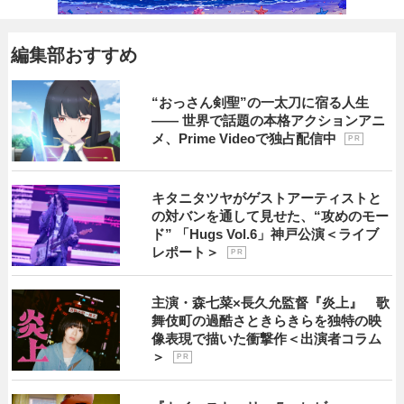
編集部おすすめ
“おっさん剣聖”の一太刀に宿る人生
―― 世界で話題の本格アクションアニ
メ、Prime Videoで独占配信中
P R
キタニタツヤがゲストアーティストと
の対バンを通して見せた、“攻めのモー
ド” 「Hugs Vol.6」神戸公演＜ライブ
レポート＞
P R
主演・森七菜×長久允監督『炎上』 歌
舞伎町の過酷さときらきらを独特の映
像表現で描いた衝撃作＜出演者コラム
＞
P R