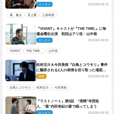
エンタメ
2026/8/6 08:15
風、薫る
見上愛
上坂樹里
『VIVANT』キャストが『THE TIME,』に毎
週金曜生出演 初回はアリ役・山中崇
エンタメ
2026/8/6 08:00
VIVANT
THE TIME，
山中崇
松村北斗＆今田美桜『白鳥とコウモリ』事件
に翻弄される2人の表情を切り取った場面写
真解禁
映画
2026/8/6 08:00
白鳥とコウモリ
松村北斗
今田美桜
『ラストノート』第5話 “澄晴”寺西拓
人、“葵”内田有紀の家で眠ってしまう
エンタメ
2026/8/6 06:30