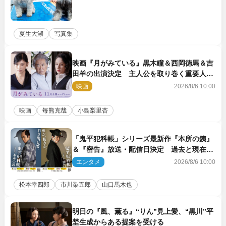
夏生大湖
写真集
映画『月がみている』黒木瞳＆西岡徳馬＆吉
田羊の出演決定 主人公を取り巻く重要人物
を演じる
映画
2026/8/6 10:00
映画
毎熊克哉
小島梨里杏
「鬼平犯科帳」シリーズ最新作『本所の銕』
＆『密告』放送・配信日決定 過去と現在が
繋がるビジュアルも解禁
エンタメ
2026/8/6 10:00
松本幸四郎
市川染五郎
山口馬木也
明日の『風、薫る』“りん”見上愛、“黒川”平
埜生成からある提案を受ける