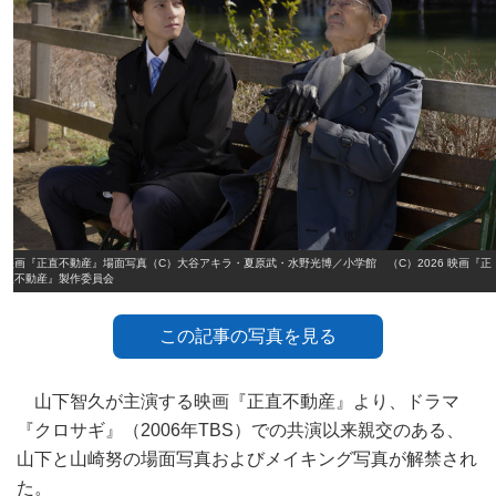
映画『正直不動産』場面写真（C）大谷アキラ・夏原武・水野光博／小学館 （C）2026 映画『正
直不動産』製作委員会
この記事の写真を見る
山下智久が主演する映画『正直不動産』より、ドラマ
『クロサギ』（2006年TBS）での共演以来親交のある、
山下と山崎努の場面写真およびメイキング写真が解禁され
た。