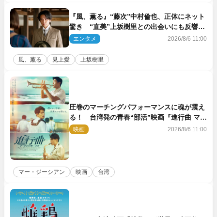
『風、薫る』“藤次”中村倫也、正体にネット
驚き “直美”上坂樹里との出会いにも反響
「力になってくれそう」「仲良くしなよ！」
エンタメ
2026/8/6 11:00
風、薫る
見上愛
上坂樹里
圧巻のマーチングパフォーマンスに魂が震え
る！ 台湾発の青春“部活”映画『進行曲 マー
チングボーイズ』予告解禁
映画
2026/8/6 11:00
マー・ジーシアン
映画
台湾