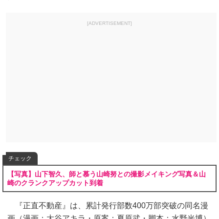
[ADVERTISEMENT]
チェック
【写真】山下智久、師と慕う山崎努との撮影メイキング写真＆山
崎のクランクアップカット到着
『正直不動産』は、累計発行部数400万部突破の同名漫
画（漫画：大谷アキラ・原案：夏原武・脚本：水野光博）