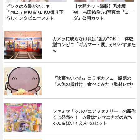
ピンクの衣装がステキ！
【大胆カット満載】乃木坂
「ME:I」MIU＆KEIKO撮り下
46・与田祐希3rd写真集『ヨー
ろしインタビューフォト
ダ』公開カット
カメラに映らなければ“盗み”OK！ 体験
型コンビニ「ギガマート展」がヤバすぎた
ｗ
『映画ちいかわ』コラボカフェ 話題の
「人魚の煮付け」食べてみた〈取材レポ〉
ファミマ「シルバニアファミリー」の新作
くじ発売へ！ A賞は“シマエナガの赤ち
ゃん＆ほいくえん”のセット