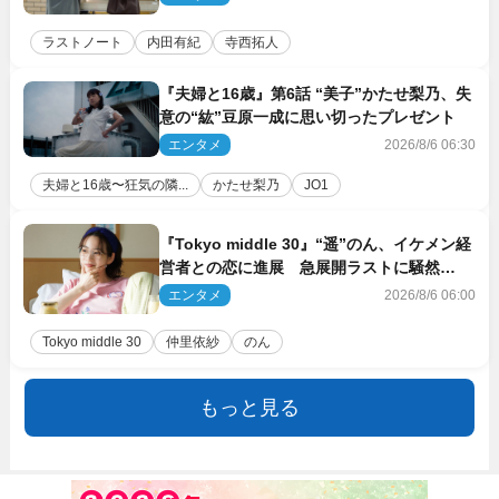
ラストノート
内田有紀
寺西拓人
『夫婦と16歳』第6話 “美子”かたせ梨乃、失
意の“紘”豆原一成に思い切ったプレゼント
エンタメ
2026/8/6 06:30
夫婦と16歳〜狂気の隣...
かたせ梨乃
JO1
『Tokyo middle 30』“遥”のん、イケメン経
営者との恋に進展 急展開ラストに騒然
「え…いきなり」「嫌な予感」
エンタメ
2026/8/6 06:00
Tokyo middle 30
仲里依紗
のん
もっと見る