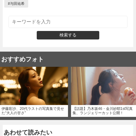
#
与田祐希
検索する
おすすめフォト
伊藤彩沙、20代ラストの写真集で見せ
【話題】乃木坂46・金川紗耶1st写真
た“大人の甘さ”
集、ランジェリーカット公開！
あわせて読みたい