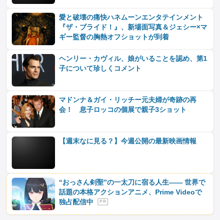
愛と破壊の痛快ハネムーンエンタテインメント
『ザ・ブライド！』、新場面写真＆ジェシー×マ
ギー監督の胸熱オフショットが到着
ヘンリー・カヴィル、娘がいることを認め、第1
子について珍しくコメント
マドンナ＆ガイ・リッチー元夫婦が奇跡の再
会！ 息子ロッコの個展で親子3ショット
【週末なに見る？】今週公開の最新映画情報
“おっさん剣聖”の一太刀に宿る人生―― 世界で
話題の本格アクションアニメ、Prime Videoで
独占配信中
P R