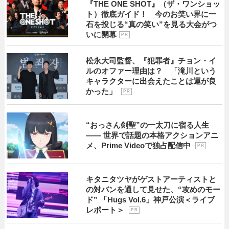
『THE ONE SHOT』（ザ・ワンショッ
ト）徹底ガイド！ 今のお笑い界に一
石を投じる“真の笑い”を見る大会がつ
いに開幕
P R
松永大司監督、『犯罪者』チョン・イ
ルのオファー理由は？ 「滝川という
キャラクターに出会えたことは運が良
かった」
P R
“おっさん剣聖”の一太刀に宿る人生
―― 世界で話題の本格アクションアニ
メ、Prime Videoで独占配信中
P R
キタニタツヤがゲストアーティストと
の対バンを通して見せた、“攻めのモー
ド” 「Hugs Vol.6」神戸公演＜ライブ
レポート＞
P R