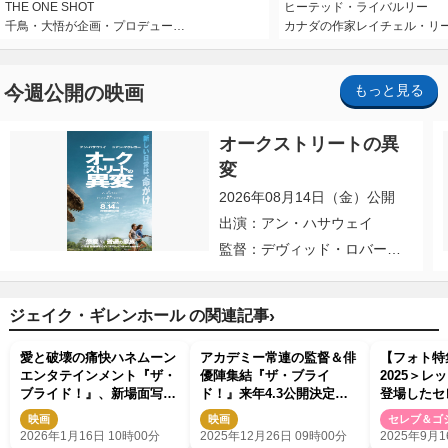
THE ONE SHOT
ヒーテッド・ライバルリー
千鳥・大悟が企画・プロデュー…
カナダの作家レイチェル・リ
今週公開の映画
もっと見る
オークストリートの異
変
2026年08月14日（金）公開
出演：アン・ハサウェイ
監督：デヴィッド・ロバー
ト・ミッチェル
›
ジェイク・ギレンホール の関連記事
愛と破壊の痛快ハネムーン
アカデミー常連の監督＆俳
【フォト特
エンタテインメント『ザ・
優陣集結『ザ・ブライ
2025＞レ
ブライド！』、新場面写真
ド！』来年4.3公開決定
登場したセ
＆ジェシー×マギー監督の
ティザー予告＆ポスター解
かなルック
映画
映画
セレブ＆ゴ
胸熱オフショットが到着
禁
2026年1月16日 10時00分
2025年12月26日 09時00分
2025年9月1