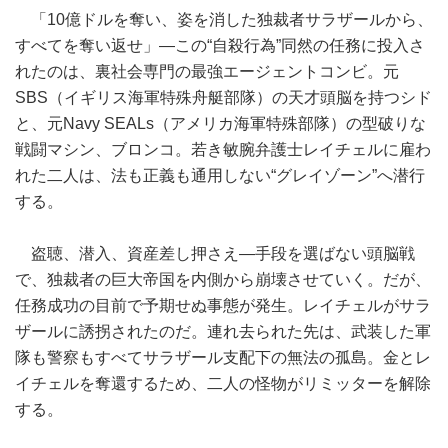
「10億ドルを奪い、姿を消した独裁者サラザールから、
すべてを奪い返せ」―この“自殺行為”同然の任務に投入さ
れたのは、裏社会専門の最強エージェントコンビ。元
SBS（イギリス海軍特殊舟艇部隊）の天才頭脳を持つシド
と、元Navy SEALs（アメリカ海軍特殊部隊）の型破りな
戦闘マシン、ブロンコ。若き敏腕弁護士レイチェルに雇わ
れた二人は、法も正義も通用しない“グレイゾーン”へ潜行
する。
盗聴、潜入、資産差し押さえ―手段を選ばない頭脳戦
で、独裁者の巨大帝国を内側から崩壊させていく。だが、
任務成功の目前で予期せぬ事態が発生。レイチェルがサラ
ザールに誘拐されたのだ。連れ去られた先は、武装した軍
隊も警察もすべてサラザール支配下の無法の孤島。金とレ
イチェルを奪還するため、二人の怪物がリミッターを解除
する。