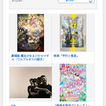
絞り込み
絞り込み条件：
劇場版 魔法少女まどか☆マギ
映画『平行と垂直』
カ〈ワルプルギスの廻天〉
toe
『映画名探偵プリキュア！』