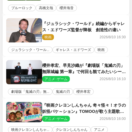
ブルーロック
高橋文哉
櫻井海音
『ジュラシック・ワールド』続編からギャレ
ス・エドワーズ監督が降板 創造性の違い
映画
2026/8/10 16:30
ジュラシック・ワール...
ギャレス・エドワーズ
映画
櫻井孝宏、早見沙織が『劇場版「鬼滅の刃」
無限城編 第一章』で何回も観てみたいシーン
とは？ イベントレポート到着
アニメ･ゲーム
2026/8/10 16:10
劇場版「鬼滅の刃」無...
鬼滅の刃
櫻井孝宏
『映画クレヨンしんちゃん 奇々怪々！オラの
妖怪バケ～ション』TOMOOが歌う主題歌
「大人になったら」PV解禁
アニメ･ゲーム
2026/8/10 16:00
映画クレヨンしんちゃ...
クレヨンしんちゃん
アニメ