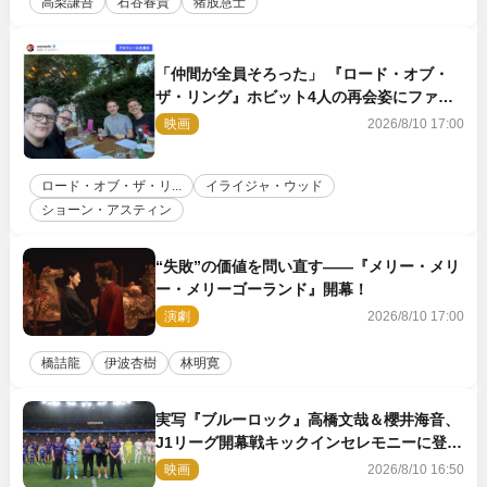
高梨謙吾
石谷春貴
猪股慧士
「仲間が全員そろった」 『ロード・オブ・
ザ・リング』ホビット4人の再会姿にファン
感激
映画
2026/8/10 17:00
ロード・オブ・ザ・リ...
イライジャ・ウッド
ショーン・アスティン
“失敗”の価値を問い直す――『メリー・メリ
ー・メリーゴーランド』開幕！
演劇
2026/8/10 17:00
橋詰龍
伊波杏樹
林明寛
実写『ブルーロック』高橋文哉＆櫻井海音、
J1リーグ開幕戦キックインセレモニーに登場
＆喜びの声到着
映画
2026/8/10 16:50