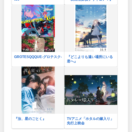
GROTESQQQUE-グロテスク-
『どこよりも遠い場所にいる
君へ』
『汝、星のごとく』
TVアニメ「ホタルの嫁入り」
先行上映会