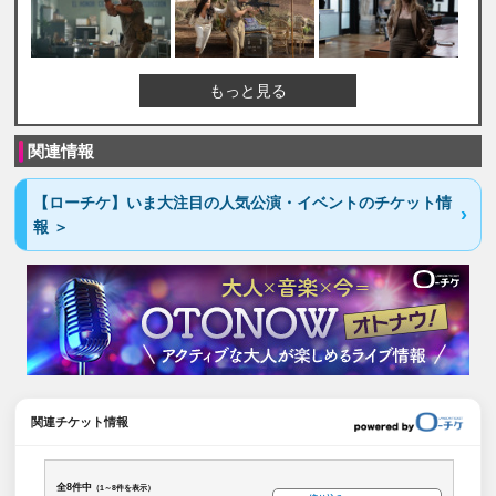
もっと見る
関連情報
【ローチケ】いま大注目の人気公演・イベントのチケット情
報 ＞
関連チケット情報
全8件中
（1～8件を表示）