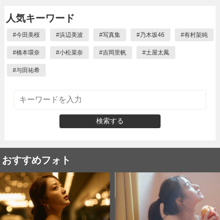
人気キーワード
#
今田美桜
#
浜辺美波
#
写真集
#
乃木坂46
#
有村架純
#
橋本環奈
#
小松菜奈
#
吉岡里帆
#
土屋太鳳
#
与田祐希
検索する
おすすめフォト