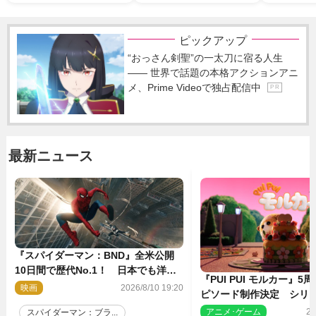
ピックアップ
“おっさん剣聖”の一太刀に宿る人生
―― 世界で話題の本格アクションアニ
メ、Prime Videoで独占配信中
P R
最新ニュース
『スパイダーマン：BND』全米公開
10日間で歴代No.1！ 日本でも洋画
『PUI PUI モルカー』
実写最速で興収30億円突破
映画
2026/8/10 19:20
ピソード制作決定 シリ
親・見里朝希監督が復帰
アニメ･ゲーム
20
スパイダーマン：ブラ...