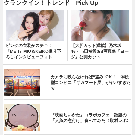
クランクイン！トレンド Pick Up
ピンクの衣装がステキ！
【大胆カット満載】乃木坂
「ME:I」MIU＆KEIKO撮り下
46・与田祐希3rd写真集『ヨー
ろしインタビューフォト
ダ』公開カット
カメラに映らなければ“盗み”OK！ 体験
型コンビニ「ギガマート展」がヤバすぎた
ｗ
『映画ちいかわ』コラボカフェ 話題の
「人魚の煮付け」食べてみた〈取材レポ〉