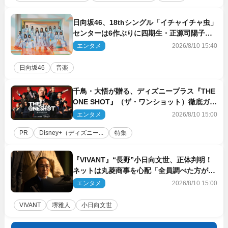
日向坂46、18thシングル「イチャイチャ虫」
センターは6作ぶりに四期生・正源司陽子
新ビジュアル解禁
エンタメ
2026/8/10 15:40
日向坂46
音楽
千鳥・大悟が贈る、ディズニープラス『THE
ONE SHOT』（ザ・ワンショット）徹底ガイ
ド！ 今のお笑い界に一石を投じる“真の笑
エンタメ
2026/8/10 15:00
い”を見る大会がついに開幕
PR
Disney+（ディズニー...
特集
『VIVANT』“長野”小日向文世、正体判明！
ネットは丸菱商事を心配「全員調べた方がい
い」「魔境すぎん？？」
エンタメ
2026/8/10 15:00
VIVANT
堺雅人
小日向文世