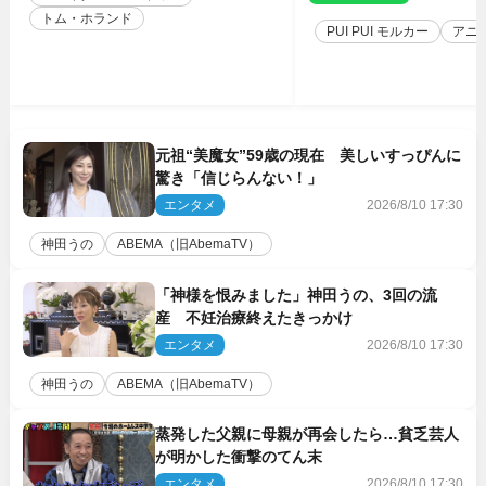
トム・ホランド
PUI PUI モルカー
アニ
元祖“美魔女”59歳の現在 美しいすっぴんに
驚き「信じらんない！」
エンタメ
2026/8/10 17:30
神田うの
ABEMA（旧AbemaTV）
「神様を恨みました」神田うの、3回の流
産 不妊治療終えたきっかけ
エンタメ
2026/8/10 17:30
神田うの
ABEMA（旧AbemaTV）
蒸発した父親に母親が再会したら…貧乏芸人
が明かした衝撃のてん末
エンタメ
2026/8/10 17:30