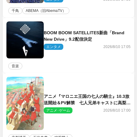
千鳥
ABEMA（旧AbemaTV）
BOOM BOOM SATELLITES新曲「Brand
New Drive」9.2配信決定
エンタメ
2026/8/10 17:05
音楽
アニメ『マロニエ王国の七人の騎士』10.3放
送開始＆PV解禁 七人兄弟キャストに高梨謙
吾、川島零士ら
アニメ･ゲーム
2026/8/10 17:00