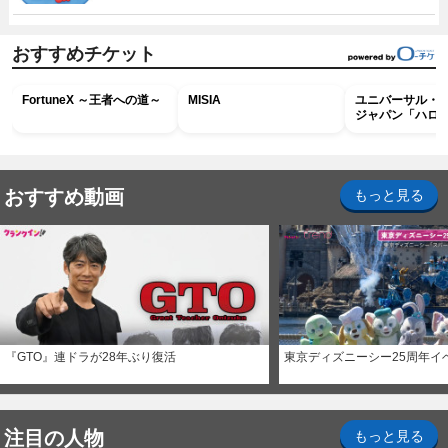
おすすめチケット
FortuneX ～王者への道～
MISIA
ユニバーサル・
ジャパン「ハロ
ホラー・ナイト 
ナイト～パス」
おすすめ動画
もっと見る
『GTO』連ドラが28年ぶり復活
東京ディズニーシー25周年イ
注目の人物
もっと見る