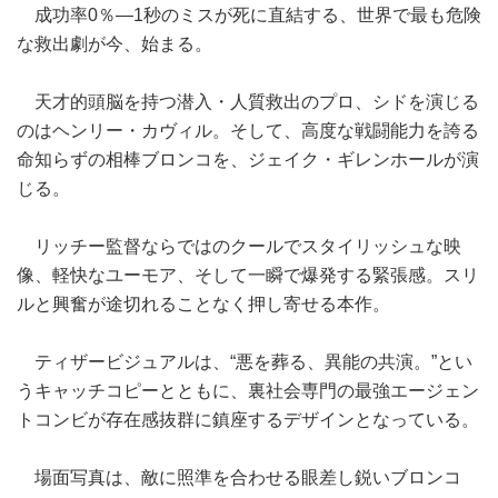
成功率0％―1秒のミスが死に直結する、世界で最も危険
な救出劇が今、始まる。
天才的頭脳を持つ潜入・人質救出のプロ、シドを演じる
のはヘンリー・カヴィル。そして、高度な戦闘能力を誇る
命知らずの相棒ブロンコを、ジェイク・ギレンホールが演
じる。
リッチー監督ならではのクールでスタイリッシュな映
像、軽快なユーモア、そして一瞬で爆発する緊張感。スリ
ルと興奮が途切れることなく押し寄せる本作。
ティザービジュアルは、“悪を葬る、異能の共演。”とい
うキャッチコピーとともに、裏社会専門の最強エージェン
トコンビが存在感抜群に鎮座するデザインとなっている。
場面写真は、敵に照準を合わせる眼差し鋭いブロンコ