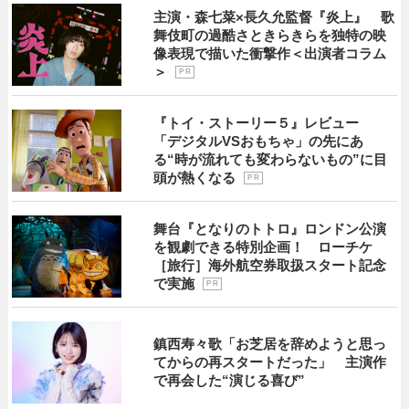
主演・森七菜×長久允監督『炎上』 歌
舞伎町の過酷さときらきらを独特の映
像表現で描いた衝撃作＜出演者コラム
＞
P R
『トイ・ストーリー５』レビュー
「デジタルVSおもちゃ」の先にあ
る“時が流れても変わらないもの”に目
頭が熱くなる
P R
舞台『となりのトトロ』ロンドン公演
を観劇できる特別企画！ ローチケ
［旅行］海外航空券取扱スタート記念
で実施
P R
鎮西寿々歌「お芝居を辞めようと思っ
てからの再スタートだった」 主演作
で再会した“演じる喜び”