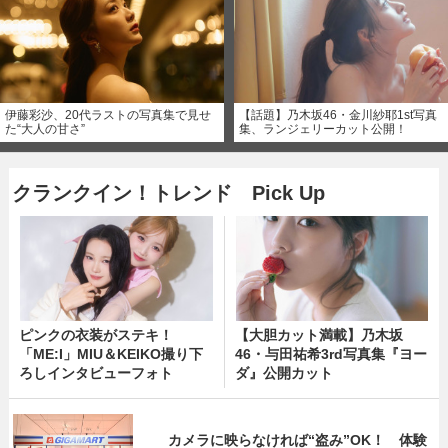
伊藤彩沙、20代ラストの写真集で見せ
【話題】乃木坂46・金川紗耶1st写真
た“大人の甘さ”
集、ランジェリーカット公開！
クランクイン！トレンド Pick Up
ピンクの衣装がステキ！
【大胆カット満載】乃木坂
「ME:I」MIU＆KEIKO撮り下
46・与田祐希3rd写真集『ヨー
ろしインタビューフォト
ダ』公開カット
カメラに映らなければ“盗み”OK！ 体験