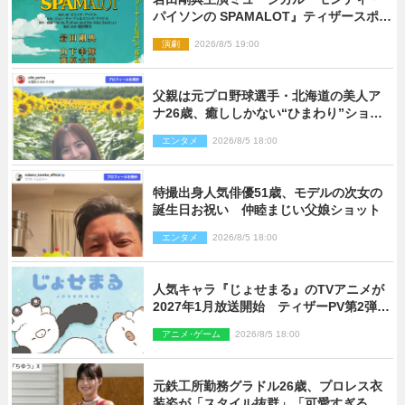
パイソンの SPAMALOT』ティザースポッ
ト公開
演劇
2026/8/5 19:00
父親は元プロ野球選手・北海道の美人ア
ナ26歳、癒ししかない“ひまわり”ショッ
トに反響
エンタメ
2026/8/5 18:00
特撮出身人気俳優51歳、モデルの次女の
誕生日お祝い 仲睦まじい父娘ショット
エンタメ
2026/8/5 18:00
人気キャラ『じょせまる』のTVアニメが
2027年1月放送開始 ティザーPV第2弾も
解禁に
アニメ･ゲーム
2026/8/5 18:00
元鉄工所勤務グラドル26歳、プロレス衣
装姿が「スタイル抜群」「可愛すぎる」