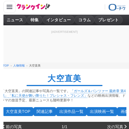
ニュース
特集
インタビュー
コラム
プレゼント
[ADVERTISEMENT]
TOP
人物情報
大空直美
大空直美
「大空直美」の関連記事や写真の一覧です。
「ガールズ＆パンツァー 最終章 第4
話」
「私に天使が舞い降りた！プレシャス・フレンズ」
などの映画出演情報、ド
ラマの放送予定、最新ニュースも随時更新中！
大空直美TOP
関連記事
出演作品一覧
出演映画一覧
画像
前の写真
1/1
次の写真