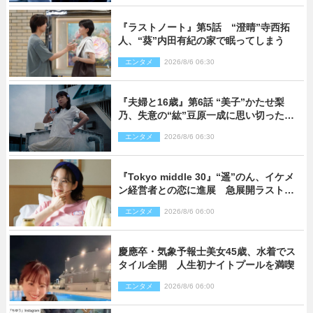
『ラストノート』第5話 “澄晴”寺西拓
人、“葵”内田有紀の家で眠ってしまう
エンタメ
2026/8/6 06:30
『夫婦と16歳』第6話 “美子”かたせ梨
乃、失意の“紘”豆原一成に思い切ったプ
レゼント
エンタメ
2026/8/6 06:30
『Tokyo middle 30』“遥”のん、イケメ
ン経営者との恋に進展 急展開ラストに
騒然「え…いきなり」「嫌な予感」
エンタメ
2026/8/6 06:00
慶應卒・気象予報士美女45歳、水着でス
タイル全開 人生初ナイトプールを満喫
エンタメ
2026/8/6 06:00