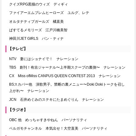
クイズRPG黒猫のウィズ ディギィ
ファイアーエムブレムヒーローズ ユルグ、レテ
オルタナティブガールズ 橘直美
ぱすてるメモリーズ 江戸川橋美智
神田川JET GIRLS パン・ティナ
【テレビ】
NTV 妻にはショナイで！ ナレーション
TBS 創刊！有吉ジャーナル〜上半期スクープの裏側〜 ナレーション
CX Miss ofMiss CANPUS QUEEN CONTEST 2013 ナレーション
BSスカパー他 演歌男子。禁断の裏メニュー〜Doki Dokiトークを召し
上がれ〜 ナレーション
JCN 石井めぐみのステキにたまめぐりん ナレーション
【ラジオ】
OBC 他 めっちゃすきやねん パーソナリティ
ベルガモチャンネル 本気出せ！大空直美 パーソナリティ