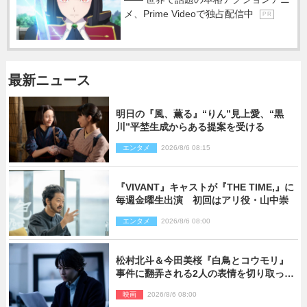
メ、Prime Videoで独占配信中
P R
最新ニュース
明日の『風、薫る』“りん”見上愛、“黒
川”平埜生成からある提案を受ける
エンタメ
2026/8/6 08:15
『VIVANT』キャストが『THE TIME,』に
毎週金曜生出演 初回はアリ役・山中崇
エンタメ
2026/8/6 08:00
松村北斗＆今田美桜『白鳥とコウモリ』
事件に翻弄される2人の表情を切り取った
場面写真解禁
映画
2026/8/6 08:00