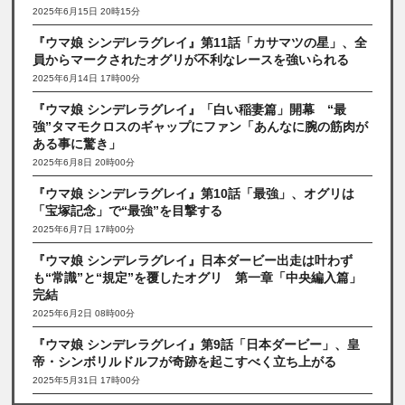
2025年6月15日 20時15分
『ウマ娘 シンデレラグレイ』第11話「カサマツの星」、全
員からマークされたオグリが不利なレースを強いられる
2025年6月14日 17時00分
『ウマ娘 シンデレラグレイ』「白い稲妻篇」開幕 “最
強”タマモクロスのギャップにファン「あんなに腕の筋肉が
ある事に驚き」
2025年6月8日 20時00分
『ウマ娘 シンデレラグレイ』第10話「最強」、オグリは
「宝塚記念」で“最強”を目撃する
2025年6月7日 17時00分
『ウマ娘 シンデレラグレイ』日本ダービー出走は叶わず
も“常識”と“規定”を覆したオグリ 第一章「中央編入篇」
完結
2025年6月2日 08時00分
『ウマ娘 シンデレラグレイ』第9話「日本ダービー」、皇
帝・シンボリルドルフが奇跡を起こすべく立ち上がる
2025年5月31日 17時00分