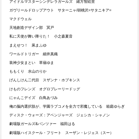
アイドルマスターシンデレラガールズ 緒方智絵里
ガヴリールドロップアウト サターニャ/胡桃沢=サタニキア=
マクドウェル
天地創造デザイン部 冥戸
私に天使が舞い降りた！ 小之森夏音
まえせつ！ 凩まふゆ
ワールドトリガー 細井真織
装神少女まとい 草薙ゆま
ももくり 水山のりか
げんしけん二代目 スザンナ・ホプキンス
けものフレンズ オグロプレーリードッグ
にゃんこデイズ 白鳥あづみ
俺の脳内選択肢が、学園ラブコメを全力で邪魔している 箱庭ゆらぎ
ディスク・ウォーズ：アベンジャーズ ジェシカ・シャノン
劇場版ガールズ&パンツァー 福田はる
劇場版ハイスクール・フリート スーザン・レジェス（スー）