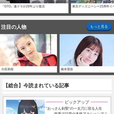
『GTO』連ドラが28年ぶり復活
東京ディズニーシー25周年イ
注目の人物
もっと見る
今田美桜
橋本環奈
【総合】今読まれている記事
ピックアップ
“おっさん剣聖”の一太刀に宿る人生
―― 世界で話題の本格アクションアニ