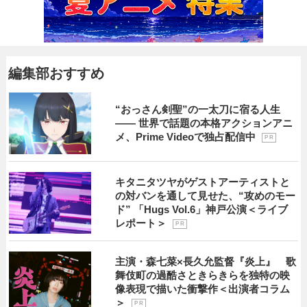
編集部おすすめ
“おっさん剣聖”の一太刀に宿る人生
―― 世界で話題の本格アクションアニ
メ、Prime Videoで独占配信中
P R
キタニタツヤがゲストアーティストと
の対バンを通して見せた、“攻めのモー
ド” 「Hugs Vol.6」神戸公演＜ライブ
レポート＞
P R
主演・森七菜×長久允監督『炎上』 歌
舞伎町の過酷さときらきらを独特の映
像表現で描いた衝撃作＜出演者コラム
＞
P R