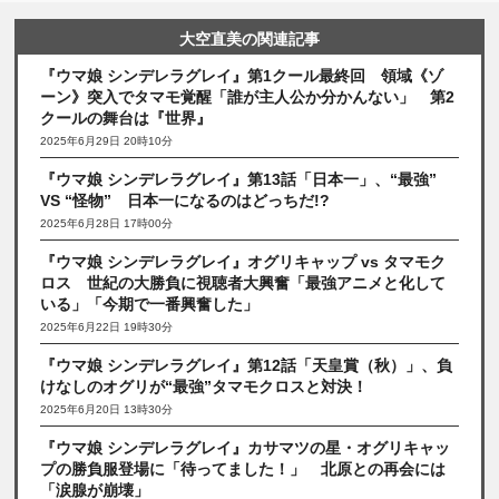
大空直美の関連記事
『ウマ娘 シンデレラグレイ』第1クール最終回 領域《ゾ
ーン》突入でタマモ覚醒「誰が主人公か分かんない」 第2
クールの舞台は『世界』
2025年6月29日 20時10分
『ウマ娘 シンデレラグレイ』第13話「日本一」、“最強”
VS “怪物” 日本一になるのはどっちだ!?
2025年6月28日 17時00分
『ウマ娘 シンデレラグレイ』オグリキャップ vs タマモク
ロス 世紀の大勝負に視聴者大興奮「最強アニメと化して
いる」「今期で一番興奮した」
2025年6月22日 19時30分
『ウマ娘 シンデレラグレイ』第12話「天皇賞（秋）」、負
けなしのオグリが“最強”タマモクロスと対決！
2025年6月20日 13時30分
『ウマ娘 シンデレラグレイ』カサマツの星・オグリキャッ
プの勝負服登場に「待ってました！」 北原との再会には
「涙腺が崩壊」