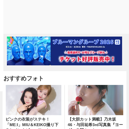
おすすめフォト
ピンクの衣装がステキ！
【大胆カット満載】乃木坂
「ME:I」MIU＆KEIKO撮り下
46・与田祐希3rd写真集『ヨー