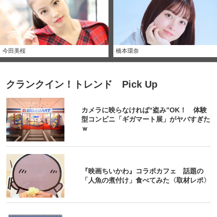
今田美桜
橋本環奈
クランクイン！トレンド Pick Up
カメラに映らなければ“盗み”OK！ 体験
型コンビニ「ギガマート展」がヤバすぎた
ｗ
『映画ちいかわ』コラボカフェ 話題の
「人魚の煮付け」食べてみた〈取材レポ〉