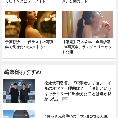
ろしインタビューフォト
ダ』公開カット
伊藤彩沙、20代ラストの写真
【話題】乃木坂46・金川紗耶
集で見せた“大人の甘さ”
1st写真集、ランジェリーカッ
ト公開！
編集部おすすめ
松永大司監督、『犯罪者』チョン・イ
ルのオファー理由は？ 「滝川という
キャラクターに出会えたことは運が良
かった」
P R
“おっさん剣聖”の一太刀に宿る人生