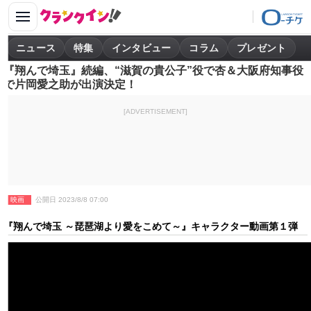
ニュース
特集
インタビュー
コラム
プレゼント
『翔んで埼玉』続編、“滋賀の貴公子”役で杏＆大阪府知事役
で片岡愛之助が出演決定！
[ADVERTISEMENT]
映画
公開日 2023/8/8 07:00
『翔んで埼玉 ～琵琶湖より愛をこめて～』キャラクター動画第１弾