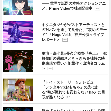
―― 世界で話題の本格アクションアニ
メ、Prime Videoで独占配信中
P R
キタニタツヤがゲストアーティストと
の対バンを通して見せた、“攻めのモー
ド” 「Hugs Vol.6」神戸公演＜ライブ
レポート＞
P R
主演・森七菜×長久允監督『炎上』 歌
舞伎町の過酷さときらきらを独特の映
像表現で描いた衝撃作＜出演者コラム
＞
P R
『トイ・ストーリー５』レビュー
「デジタルVSおもちゃ」の先にあ
る“時が流れても変わらないもの”に目
頭が熱くなる
P R
舞台『となりのトトロ』ロンドン公演