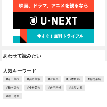
あわせて読みたい
人気キーワード
#
今田美桜
#
浜辺美波
#
写真集
#
乃木坂46
#
有村架純
#
橋本環奈
#
小松菜奈
#
吉岡里帆
#
土屋太鳳
#
与田祐希