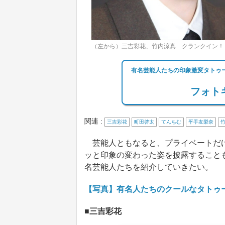
（左から）三吉彩花、竹内涼真 クランクイン！
有名芸能人たちの印象激変タトゥ
フォトギ
関連 :
三吉彩花
町田啓太
てんちむ
平手友梨奈
芸能人ともなると、プライベートだけ
ッと印象の変わった姿を披露すること
名芸能人たちを紹介していきたい。
【写真】有名人たちのクールなタトゥ
■三吉彩花