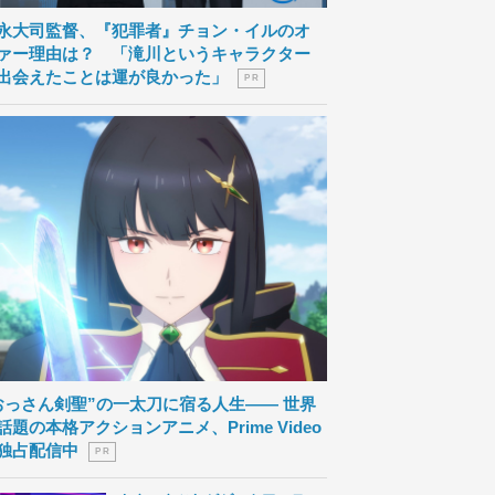
永大司監督、『犯罪者』チョン・イルのオ
ァー理由は？ 「滝川というキャラクター
出会えたことは運が良かった」
P R
おっさん剣聖”の一太刀に宿る人生―― 世界
話題の本格アクションアニメ、Prime Video
独占配信中
P R