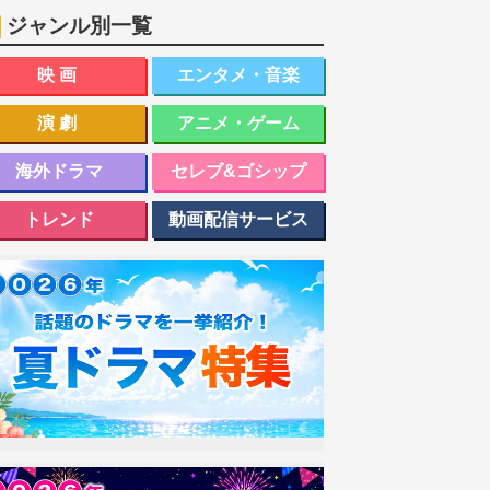
ジャンル別一覧
映画
エンタメ・音楽
演劇
アニメ・ゲーム
海外ドラマ
セレブ&ゴシップ
トレンド
動画配信サービス