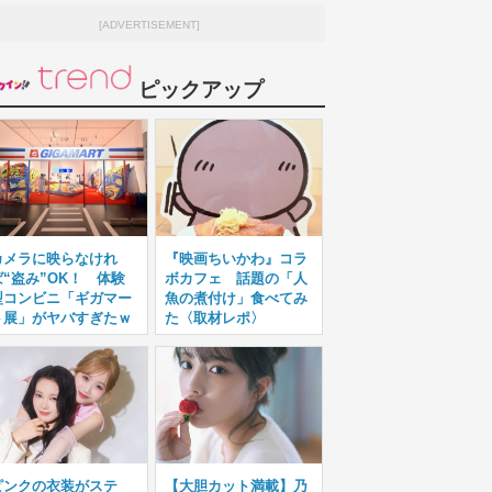
[ADVERTISEMENT]
ピックアップ
カメラに映らなけれ
『映画ちいかわ』コラ
ば“盗み”OK！ 体験
ボカフェ 話題の「人
型コンビニ「ギガマー
魚の煮付け」食べてみ
ト展」がヤバすぎたｗ
た〈取材レポ〉
ピンクの衣装がステ
【大胆カット満載】乃