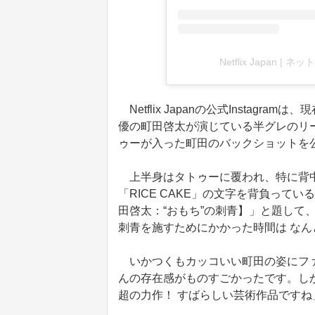
Netflix Japan |
Netflix Japanの公式Insta
優の町田啓太が演じている半グレのリ
ゥーが入った町田のバックショットを
上半身はタトゥーに覆われ、特に背中
「RICE CAKE」の文字を背負っ
田啓太：“おもち”の刺青】」と題して
刺青を施すためにかかった時間は なん
いかつくもカッコいい町田の姿にファ
んの存在感がものすごかったです。し
超の力作！ すばらしい芸術作品です