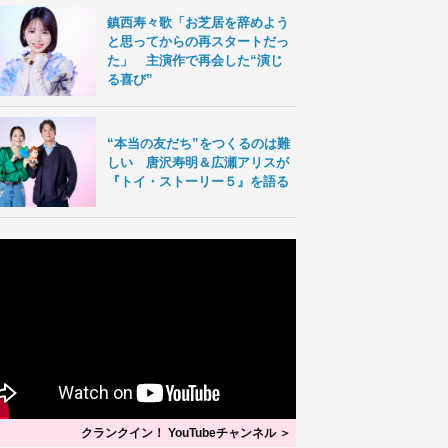
鎮西寿々歌「お芝居を辞めよう
と思ってからの再スタートだっ
た」 主演作で再会した“演じ
る喜び”
“本当の友だち”をつくるのは難
しい 唐沢寿明＆広瀬アリスが
『トイ・ストーリー５』を語る
クランクイン！ YouTubeチャンネル ＞