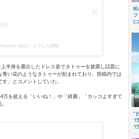
松
フ
に
miyoshi.aa)がシェアした投稿
に上半身を露出したドレス姿でタトゥーを披露し話題に
な青い花のようなタトゥーが刻まれており、投稿内では
です」とコメントしていた。
4万を超える「いいね！」や「綺麗」「カッコよすぎて
る。
“
で
で