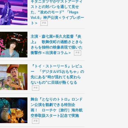
キタニタツヤがゲストアーティ
ストとの対バンを通して見せ
た、“攻めのモード” 「Hugs
Vol.6」神戸公演＜ライブレポー
ト＞
P R
主演・森七菜×長久允監督『炎
上』 歌舞伎町の過酷さときら
きらを独特の映像表現で描いた
衝撃作＜出演者コラム＞
P R
『トイ・ストーリー５』レビュ
ー 「デジタルVSおもちゃ」の
先にある“時が流れても変わら
ないもの”に目頭が熱くなる
P R
舞台『となりのトトロ』ロンド
ン公演を観劇できる特別企
画！ ローチケ［旅行］海外航
空券取扱スタート記念で実施
P R