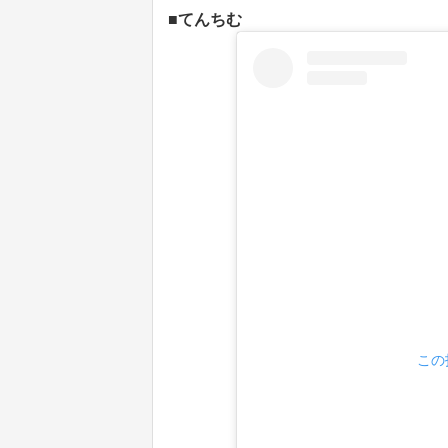
■てんちむ
この