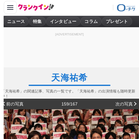
ニュース
特集
インタビュー
コラム
プレゼント
[ADVERTISEMENT]
天海祐希
「天海祐希」の関連記事、写真の一覧です。「天海祐希」の出演情報も随時更新
中！
前の写真
159/167
次の写真