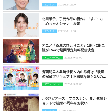
婚
エンタメ
2026/8/9 11:00
北川景子、手芸作品の新作に「すごい」
「めちゃオシャレ」反響
エンタメ
2026/8/9 11:00
アニメ『薬屋のひとりごと』1期・2期全
話がTVerで期間限定無料配信決定
アニメ･ゲーム
2026/8/9 09:00
鬼頭明里＆島崎信長＆内山昂輝は『映画
名探偵プリキュア！不思議な庭と2人の秘
密』ゲスト声優に決定
アニメ･ゲーム
2026/8/9 09:00
元007ピアース・ブロスナン、妻が素敵シ
ョットで結婚25周年をお祝い
エンタメ
2026/8/9 08:00