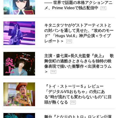
―― 世界で話題の本格アクションアニ
メ、Prime Videoで独占配信中
P R
キタニタツヤがゲストアーティストと
の対バンを通して見せた、“攻めのモー
ド” 「Hugs Vol.6」神戸公演＜ライブ
レポート＞
P R
主演・森七菜×長久允監督『炎上』 歌
舞伎町の過酷さときらきらを独特の映
像表現で描いた衝撃作＜出演者コラム
＞
P R
『トイ・ストーリー５』レビュー
「デジタルVSおもちゃ」の先にあ
る“時が流れても変わらないもの”に目
頭が熱くなる
P R
舞台『となりのトトロ』ロンドン公演