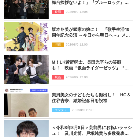
舞台挨拶ないよ！」『ブルーロック』自
由すぎるイベントレポート
映画
2026/8/9 12:05
坂本冬美が武家の娘に！ 『歌手生活40
周年記念公演 ～今日から明日へ～』メイ
ンビジュアル公開
演劇
2026/8/9 12:00
M！LK曽野舜太、長田光平らの笑顔
も！ 映画『仮面ライダーゼッツ』『超
宇宙刑事ギャバン インフィニティ』オフ
映画
2026/8/9 12:00
ショット到着
美男美女の子どもたちも顔出し！ HG＆
住谷杏奈、結婚記念日を祝福
エンタメ
2026/8/9 11:30
＜令和8年8月8日＞芸能界にお祝いラッシ
ュ！ 及川光博、戸塚純貴ら多数発表結