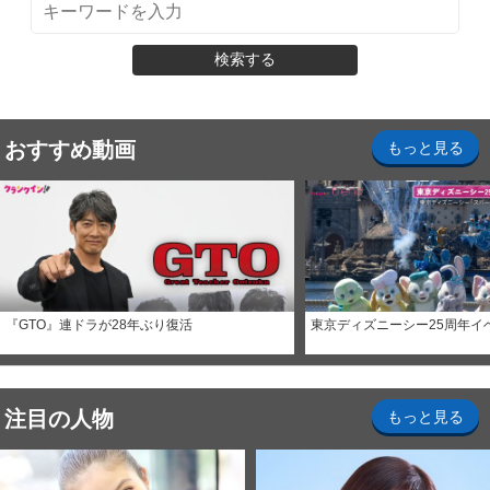
検索する
おすすめ動画
もっと見る
『GTO』連ドラが28年ぶり復活
東京ディズニーシー25周年イ
注目の人物
もっと見る