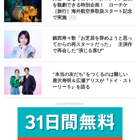
を観劇できる特別企画！ ローチケ
［旅行］海外航空券取扱スタート記念
で実施
P R
鎮西寿々歌「お芝居を辞めようと思っ
てからの再スタートだった」 主演作
で再会した“演じる喜び”
“本当の友だち”をつくるのは難しい
唐沢寿明＆広瀬アリスが『トイ・スト
ーリー５』を語る
[ADVERTISEMENT]