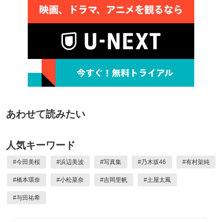
あわせて読みたい
人気キーワード
#
今田美桜
#
浜辺美波
#
写真集
#
乃木坂46
#
有村架純
#
橋本環奈
#
小松菜奈
#
吉岡里帆
#
土屋太鳳
#
与田祐希