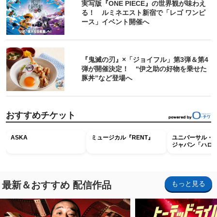
実写版『ONE PIECE』の世界観が味わえ
る！ ルミネエスト新宿で「レゴ ワンピ
ース」イベント開催へ
『鬼滅の刃』×「ジョイフル」第3弾＆第4
弾が開催決定！ “伊之助の好物を乗せた
豚丼”など登場へ
おすすめチケット
ASKA
ミュージカル『RENT』
ユニバーサル・
ジャパン「ハロ
ホラー・ナイト 
ナイト～パス」
最新＆おすすめ 配信作品
もっと見る