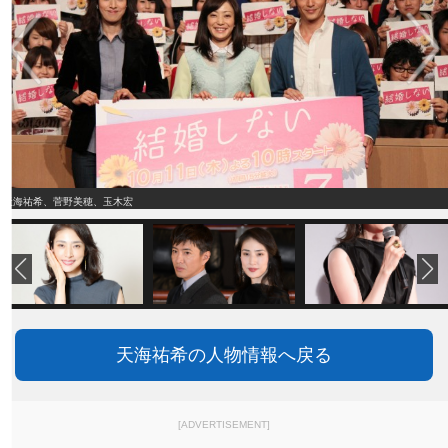
天海祐希、菅野美穂、玉木宏
天海祐希の人物情報へ戻る
[ADVERTISEMENT]