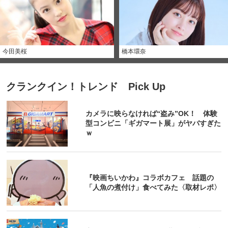
今田美桜
橋本環奈
クランクイン！トレンド Pick Up
カメラに映らなければ“盗み”OK！ 体験
型コンビニ「ギガマート展」がヤバすぎた
ｗ
『映画ちいかわ』コラボカフェ 話題の
「人魚の煮付け」食べてみた〈取材レポ〉