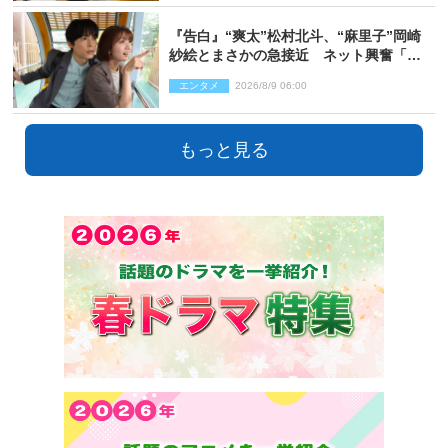
『告白』“爽太”松村北斗、“麻里子”岡崎
紗絵とまさかの急接近 ネット興奮「そ
の反応は」「いいの!?」（ネタバレあ
エンタメ
2026/8/9 06:00
り）
もっと見る