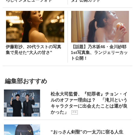
ろしインタビューフォト
ダ』公開カット
伊藤彩沙、20代ラストの写真
【話題】乃木坂46・金川紗耶
集で見せた“大人の甘さ”
1st写真集、ランジェリーカッ
ト公開！
編集部おすすめ
松永大司監督、『犯罪者』チョン・イ
ルのオファー理由は？ 「滝川という
キャラクターに出会えたことは運が良
かった」
P R
“おっさん剣聖”の一太刀に宿る人生