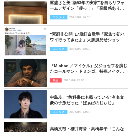
重盛さと美“築53年の実家”を自らリフォ
ームデザイン「凄っ！」「高級感ありま
くり」
エンタメ
2026/8/9 16:30
“素顔非公開”17歳紅白歌手「家族で初ハ
ワイ行ってきたよ」大胆肌見せショット
公開
エンタメ
2026/8/9 15:30
『Michael／マイケル』父ジョセフを演じ
たコールマン・ドミンゴ、特殊メイクに2
時間半かかっていた
映画
2026/8/9 15:00
中島歩、“教科書にも載っている”有名文
豪の子孫だった「ばぁばのじぃじ」
エンタメ
2026/8/9 13:00
高橋文哉・櫻井海音・高橋恭平「こんな