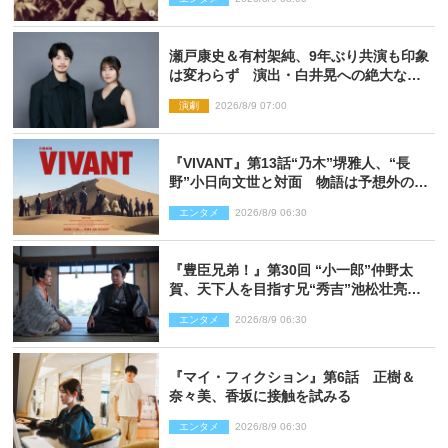
瀬戸康史＆有村架純、9年ぶり共演も印象
は変わらず 演出・白井晃への絶大なる
信頼を胸に舞台『キュー』に挑む
演劇
2026/8/9 07:00
『VIVANT』第13話“乃木”堺雅人、“長
野”小日向文世と対面 物語は予想外の展
開へ
エンタメ
2026/8/9 06:30
『豊臣兄弟！』第30回 “小一郎”仲野太
賀、天下人を目指す兄“秀吉”池松壮亮
と“清須会議”へ
エンタメ
2026/8/9 06:30
『マイ・フィクション』第6話 正樹＆
奈々美、香坂に接触を試みる
エンタメ
2026/8/9 06:30