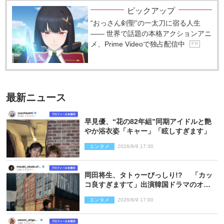
ピックアップ
“おっさん剣聖”の一太刀に宿る人生
―― 世界で話題の本格アクションアニ
メ、Prime Videoで独占配信中
P R
最新ニュース
早見優、“花の82年組”同期アイドルと艶
やか浴衣姿「キャー」「眩しすぎます」
エンタメ
2026/8/9 17:30
岡田将生、タトゥーびっしり!? 「カッ
コ良すぎますて」出演韓国ドラマのオフ
ショ多数公開
エンタメ
2026/8/9 17:00