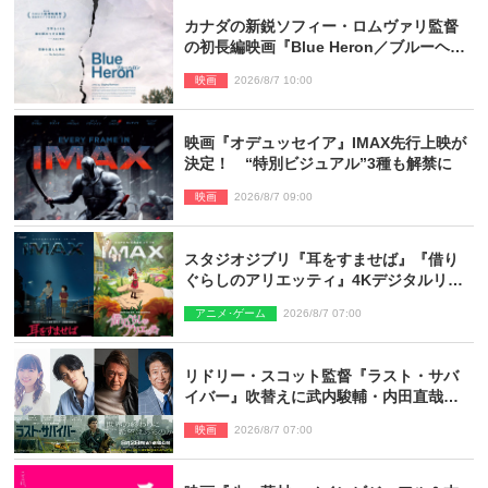
カナダの新鋭ソフィー・ロムヴァリ監督
の初長編映画『Blue Heron／ブルーヘロ
ン』10.23公開
映画
2026/8/7 10:00
映画『オデュッセイア』IMAX先行上映が
決定！ “特別ビジュアル”3種も解禁に
映画
2026/8/7 09:00
スタジオジブリ『耳をすませば』『借り
ぐらしのアリエッティ』4Kデジタルリマ
スターでIMAX上映決定！
アニメ･ゲーム
2026/8/7 07:00
リドリー・スコット監督『ラスト・サバ
イバー』吹替えに武内駿輔・内田直哉・
種崎敦美・井上和彦ら豪華声優陣が集
映画
2026/8/7 07:00
結！