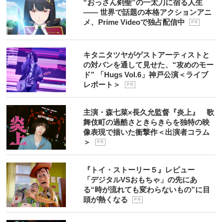
“おっさん剣聖”の一太刀に宿る人生
―― 世界で話題の本格アクションアニ
メ、Prime Videoで独占配信中
P R
キタニタツヤがゲストアーティストと
の対バンを通して見せた、“攻めのモー
ド” 「Hugs Vol.6」神戸公演＜ライブ
レポート＞
P R
主演・森七菜×長久允監督『炎上』 歌
舞伎町の過酷さときらきらを独特の映
像表現で描いた衝撃作＜出演者コラム
＞
P R
『トイ・ストーリー５』レビュー
「デジタルVSおもちゃ」の先にあ
る“時が流れても変わらないもの”に目
頭が熱くなる
P R