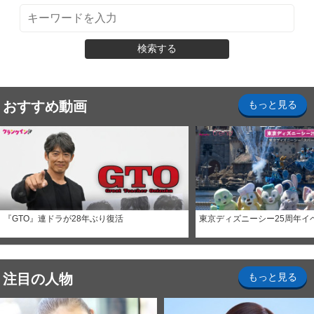
検索する
おすすめ動画
もっと見る
『GTO』連ドラが28年ぶり復活
東京ディズニーシー25周年イ
注目の人物
もっと見る