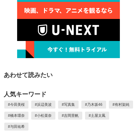
あわせて読みたい
人気キーワード
#
今田美桜
#
浜辺美波
#
写真集
#
乃木坂46
#
有村架純
#
橋本環奈
#
小松菜奈
#
吉岡里帆
#
土屋太鳳
#
与田祐希