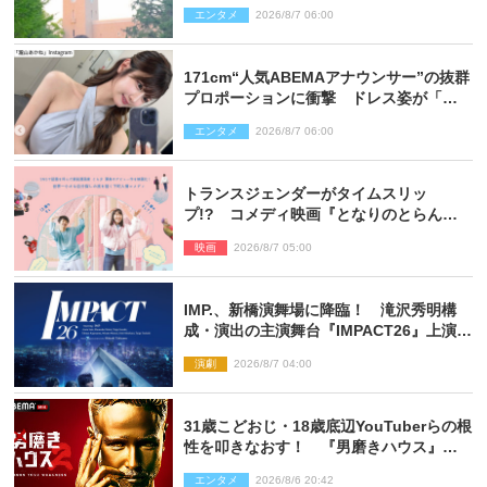
た」
エンタメ
2026/8/7 06:00
171cm“人気ABEMAアナウンサー”の抜群
プロポーションに衝撃 ドレス姿が「美
しい」「品がありすぎる」
エンタメ
2026/8/7 06:00
トランスジェンダーがタイムスリッ
プ!? コメディ映画『となりのとらんす
少女ちゃん』11.7公開決定
映画
2026/8/7 05:00
IMP.、新橋演舞場に降臨！ 滝沢秀明構
成・演出の主演舞台『IMPACT26』上演決
定
演劇
2026/8/7 04:00
31歳こどおじ・18歳底辺YouTuberらの根
性を叩きなおす！ 『男磨きハウス』第2
弾コーチ陣発表
エンタメ
2026/8/6 20:42