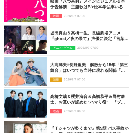
映画『八つ墓村』メインビジュアル＆本
予告解禁 主題歌はB’z松本孝弘率いる
TMG「DOOM」に決定
映画
2026/8/7 07:00
堀田真由＆高橋一生、長編劇場アニメ
『ghost／夜の果て』声優に決定「言葉に
はできない沢山の感情を思い出しまし
アニメ･ゲーム
2026/8/7 07:00
た」
大高洋夫×長野里美 解散から15年「第三
舞台」はいつでも当時に戻れる関係「や
っぱり他の方たちとは違います」
演劇
2026/8/7 07:00
高橋文哉＆櫻井海音＆高橋恭平＆野村康
太、お互いが認めた“ハマり役” 『ブル
ーロック』で築いた最高のチームワーク
映画
2026/8/7 06:30
『Ｔシャツが乾くまで』第5話 バス事故か