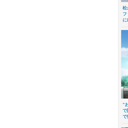
松
フ
に
“
で
で