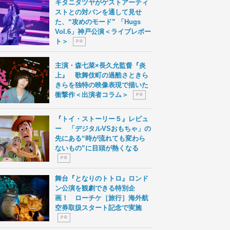
キタニタツヤがゲストアーティ
ストとの対バンを通して見せ
た、“攻めのモード” 「Hugs
Vol.6」神戸公演＜ライブレポー
ト＞
P R
主演・森七菜×長久允監督『炎
上』 歌舞伎町の過酷さときら
きらを独特の映像表現で描いた
衝撃作＜出演者コラム＞
P R
『トイ・ストーリー５』レビュ
ー 「デジタルVSおもちゃ」の
先にある“時が流れても変わら
ないもの”に目頭が熱くなる
P R
舞台『となりのトトロ』ロンド
ン公演を観劇できる特別企
画！ ローチケ［旅行］海外航
空券取扱スタート記念で実施
P R