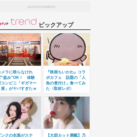
[ADVERTISEMENT]
ピックアップ
カメラに映らなけれ
『映画ちいかわ』コラ
ば“盗み”OK！ 体験
ボカフェ 話題の「人
型コンビニ「ギガマー
魚の煮付け」食べてみ
ト展」がヤバすぎたｗ
た〈取材レポ〉
ピンクの衣装がステ
【大胆カット満載】乃