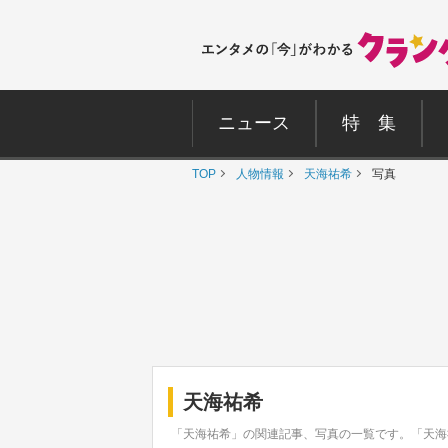
ニュース
特 集
TOP
人物情報
天海祐希
写真
天海祐希
「天海祐希」の関連記事、写真の一覧です。「天海