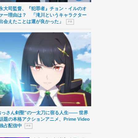
永大司監督、『犯罪者』チョン・イルのオ
ァー理由は？ 「滝川というキャラクター
出会えたことは運が良かった」
P R
おっさん剣聖”の一太刀に宿る人生―― 世界
話題の本格アクションアニメ、Prime Video
独占配信中
P R