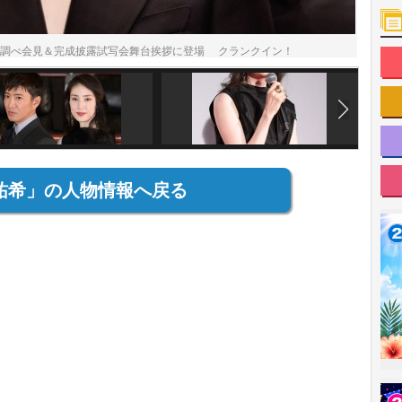
緊急取調べ会見＆完成披露試写会舞台挨拶に登場 クランクイン！
祐希」の人物情報へ戻る