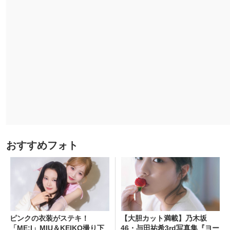
おすすめフォト
ピンクの衣装がステキ！
【大胆カット満載】乃木坂
「ME:I」MIU＆KEIKO撮り下
46・与田祐希3rd写真集『ヨー