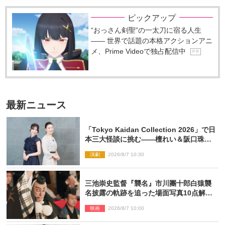
ピックアップ
“おっさん剣聖”の一太刀に宿る人生
―― 世界で話題の本格アクションアニ
メ、Prime Videoで独占配信中
P R
最新ニュース
「Tokyo Kaidan Collection 2026」で日
本三大怪談に挑む――檀れい＆阪口珠美
が語る「牡丹灯籠」の新たな魅力
演劇
2026/8/7 10:30
三池崇史監督『襲名』市川團十郎白猿襲
名披露の軌跡を追った場面写真10点解
禁！
映画
2026/8/7 10:00