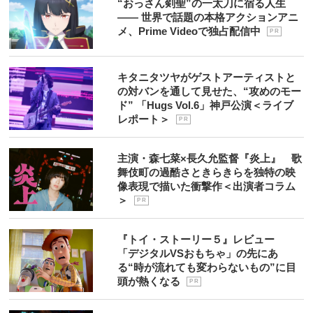
“おっさん剣聖”の一太刀に宿る人生
―― 世界で話題の本格アクションアニ
メ、Prime Videoで独占配信中
P R
キタニタツヤがゲストアーティストと
の対バンを通して見せた、“攻めのモー
ド” 「Hugs Vol.6」神戸公演＜ライブ
レポート＞
P R
主演・森七菜×長久允監督『炎上』 歌
舞伎町の過酷さときらきらを独特の映
像表現で描いた衝撃作＜出演者コラム
＞
P R
『トイ・ストーリー５』レビュー
「デジタルVSおもちゃ」の先にあ
る“時が流れても変わらないもの”に目
頭が熱くなる
P R