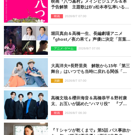
映画『八つ墓村』メインビジュアル＆本
予告解禁 主題歌はB’z松本孝弘率いる
TMG「DOOM」に決定
映画
2026/8/7 07:00
堀田真由＆高橋一生、長編劇場アニメ
『ghost／夜の果て』声優に決定「言葉に
はできない沢山の感情を思い出しまし
アニメ･ゲーム
2026/8/7 07:00
た」
大高洋夫×長野里美 解散から15年「第三
舞台」はいつでも当時に戻れる関係「や
っぱり他の方たちとは違います」
演劇
2026/8/7 07:00
高橋文哉＆櫻井海音＆高橋恭平＆野村康
太、お互いが認めた“ハマり役” 『ブル
ーロック』で築いた最高のチームワーク
映画
2026/8/7 06:30
『Ｔシャツが乾くまで』第5話 バス事故か