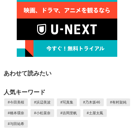
あわせて読みたい
人気キーワード
#
今田美桜
#
浜辺美波
#
写真集
#
乃木坂46
#
有村架純
#
橋本環奈
#
小松菜奈
#
吉岡里帆
#
土屋太鳳
#
与田祐希