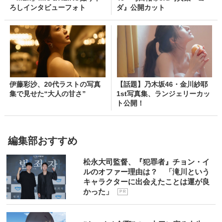
ろしインタビューフォト
ダ』公開カット
伊藤彩沙、20代ラストの写真
【話題】乃木坂46・金川紗耶
集で見せた“大人の甘さ”
1st写真集、ランジェリーカッ
ト公開！
編集部おすすめ
松永大司監督、『犯罪者』チョン・イ
ルのオファー理由は？ 「滝川という
キャラクターに出会えたことは運が良
かった」
P R