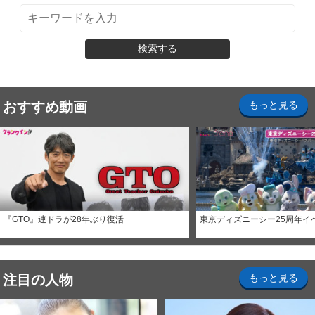
検索する
おすすめ動画
もっと見る
『GTO』連ドラが28年ぶり復活
東京ディズニーシー25周年イ
注目の人物
もっと見る