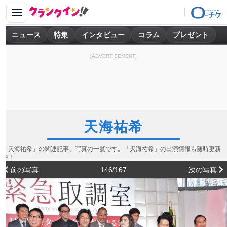
ニュース
特集
インタビュー
コラム
プレゼント
[ADVERTISEMENT]
天海祐希
「天海祐希」の関連記事、写真の一覧です。「天海祐希」の出演情報も随時更新
中！
前の写真
146/167
次の写真