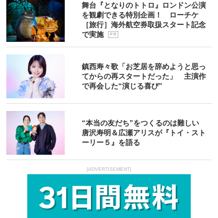
舞台『となりのトトロ』ロンドン公演
を観劇できる特別企画！ ローチケ
［旅行］海外航空券取扱スタート記念
で実施
P R
鎮西寿々歌「お芝居を辞めようと思っ
てからの再スタートだった」 主演作
で再会した“演じる喜び”
“本当の友だち”をつくるのは難しい
唐沢寿明＆広瀬アリスが『トイ・スト
ーリー５』を語る
[ADVERTISEMENT]