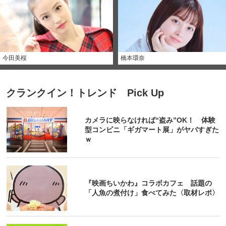
今田美桜
橋本環奈
クランクイン！トレンド Pick Up
カメラに映らなければ“盗み”OK！ 体験
型コンビニ「ギガマート展」がヤバすぎた
ｗ
『映画ちいかわ』コラボカフェ 話題の
「人魚の煮付け」食べてみた〈取材レポ〉