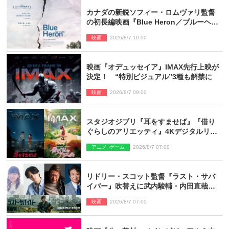
カナダの新鋭ソフィー・ロムヴァリ監督
の初長編映画『Blue Heron／ブルーヘロ
ン』10.23公開
映画
2026/8/7 10:00
映画『オデュッセイア』IMAX先行上映が
決定！ “特別ビジュアル”3種も解禁に
映画
2026/8/7 09:00
スタジオジブリ『耳をすませば』『借り
ぐらしのアリエッティ』4Kデジタルリマ
スターでIMAX上映決定！
アニメ･ゲーム
2026/8/7 07:00
リドリー・スコット監督『ラスト・サバ
イバー』吹替えに武内駿輔・内田直哉・
種崎敦美・井上和彦ら豪華声優陣が集
映画
2026/8/7 07:00
結！