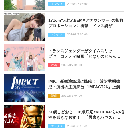
た」
エンタメ
2026/8/7 06:00
171cm“人気ABEMAアナウンサー”の抜群
プロポーションに衝撃 ドレス姿が「美
しい」「品がありすぎる」
エンタメ
2026/8/7 06:00
トランスジェンダーがタイムスリッ
プ!? コメディ映画『となりのとらんす
少女ちゃん』11.7公開決定
映画
2026/8/7 05:00
IMP.、新橋演舞場に降臨！ 滝沢秀明構
成・演出の主演舞台『IMPACT26』上演決
定
演劇
2026/8/7 04:00
31歳こどおじ・18歳底辺YouTuberらの根
性を叩きなおす！ 『男磨きハウス』第2
弾コーチ陣発表
エンタメ
2026/8/6 20:42