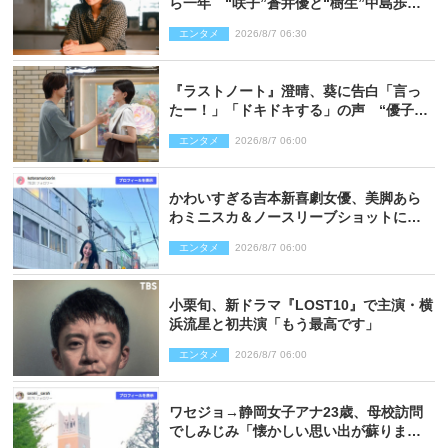
ら一年 “咲子”蒼井優と“樹生”中島歩は
心を許しあえる関係に
エンタメ
2026/8/7 06:30
『ラストノート』澄晴、葵に告白「言っ
たー！」「ドキドキする」の声 “優子劇
場”も話題
エンタメ
2026/8/7 06:00
かわいすぎる吉本新喜劇女優、美脚あら
わミニスカ＆ノースリーブショットに反
響
エンタメ
2026/8/7 06:00
小栗旬、新ドラマ『LOST10』で主演・横
浜流星と初共演「もう最高です」
エンタメ
2026/8/7 06:00
ワセジョ→静岡女子アナ23歳、母校訪問
でしみじみ「懐かしい思い出が蘇りまし