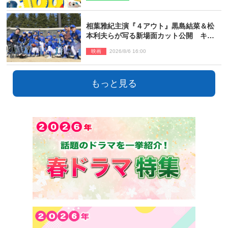
相葉雅紀主演『４アウト』黒島結菜＆松
本利夫らが写る新場面カット公開 キャ
スト登壇イベントも決定
映画
2026/8/6 16:00
もっと見る