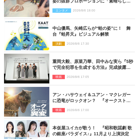
姿の抜群プロポーションに「素晴らしす
ぎる」「すっっっご！」とネット絶賛
エンタメ
2026/8/6 18:00
中山優馬、矢崎広らが“蛙の姿”に！ 舞
台『蛙昇天』ビジュアル解禁
演劇
2026/8/6 17:30
重岡大毅、原菜乃華、田中みな実ら『5秒
で完全犯罪を生成する方法』完成披露に
登壇！ それぞれのAI活用術も発表
映画
2026/8/6 17:05
アン・ハサウェイ＆ユアン・マクレガー
に恐竜がロックオン？ 『オークストリ
ートの異変』新ビジュアル＆本編映像初
映画
2026/8/6 17:00
解禁
本仮屋ユイカが歌う！ 『昭和歌謡劇 歌
の銀座パラダイス♪』11月より上演決定