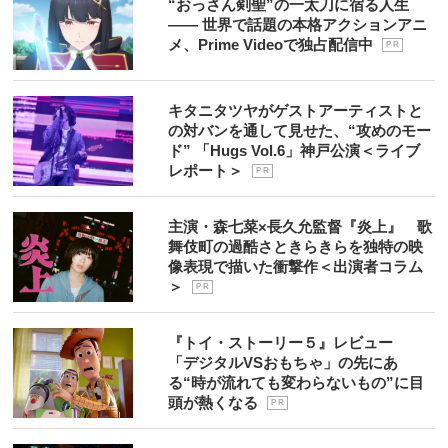
“おっさん剣聖”の一太刀に宿る人生
―― 世界で話題の本格アクションアニ
メ、Prime Videoで独占配信中
P R
キタニタツヤがゲストアーティストと
の対バンを通して見せた、“攻めのモー
ド” 「Hugs Vol.6」神戸公演＜ライブ
レポート＞
P R
主演・森七菜×長久允監督『炎上』 歌
舞伎町の過酷さときらきらを独特の映
像表現で描いた衝撃作＜出演者コラム
＞
P R
『トイ・ストーリー５』レビュー
「デジタルVSおもちゃ」の先にあ
る“時が流れても変わらないもの”に目
頭が熱くなる
P R