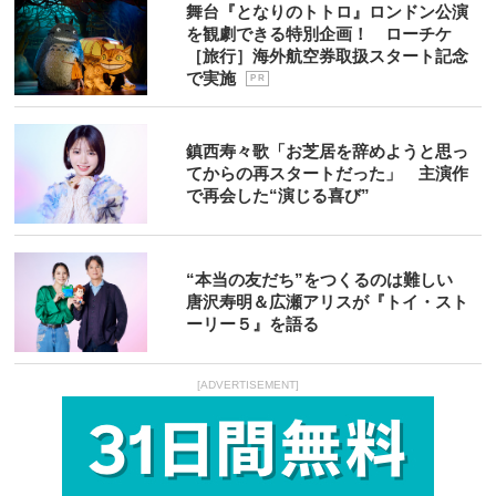
舞台『となりのトトロ』ロンドン公演
を観劇できる特別企画！ ローチケ
［旅行］海外航空券取扱スタート記念
で実施
P R
鎮西寿々歌「お芝居を辞めようと思っ
てからの再スタートだった」 主演作
で再会した“演じる喜び”
“本当の友だち”をつくるのは難しい
唐沢寿明＆広瀬アリスが『トイ・スト
ーリー５』を語る
[ADVERTISEMENT]