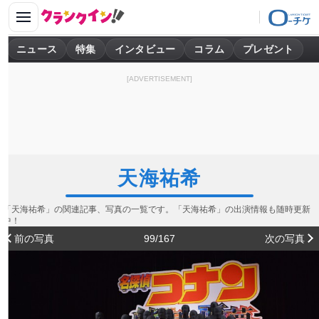
ニュース
特集
インタビュー
コラム
プレゼント
[ADVERTISEMENT]
天海祐希
「天海祐希」の関連記事、写真の一覧です。「天海祐希」の出演情報も随時更新
中！
前の写真
99/167
次の写真