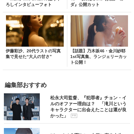
ろしインタビューフォト
ダ』公開カット
伊藤彩沙、20代ラストの写真
【話題】乃木坂46・金川紗耶
集で見せた“大人の甘さ”
1st写真集、ランジェリーカッ
ト公開！
編集部おすすめ
松永大司監督、『犯罪者』チョン・イ
ルのオファー理由は？ 「滝川という
キャラクターに出会えたことは運が良
かった」
P R