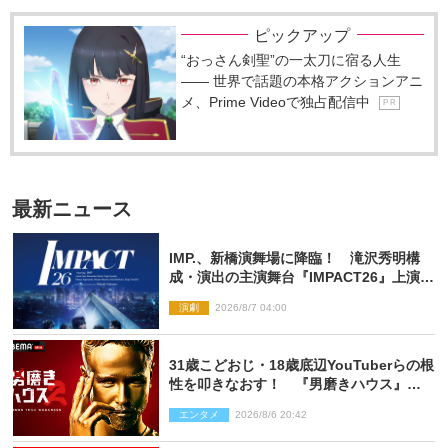
ピックアップ
“おっさん剣聖”の一太刀に宿る人生
―― 世界で話題の本格アクションアニ
メ、Prime Videoで独占配信中
P R
最新ニュース
IMP.、新橋演舞場に降臨！ 滝沢秀明構
成・演出の主演舞台『IMPACT26』上演決
定
演劇
2026/8/7 04:00
31歳こどおじ・18歳底辺YouTuberらの根
性を叩きなおす！ 『男磨きハウス』第2
弾コーチ陣発表
エンタメ
2026/8/6 20:42