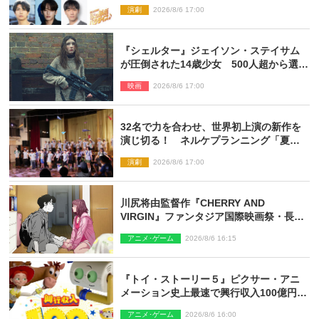
演劇
2026/8/6 17:00
『シェルター』ジェイソン・ステイサム
が圧倒された14歳少女 500人超から選出
された新鋭ボディ・レイ・ブレスナック
映画
2026/8/6 17:00
とは
32名で力を合わせ、世界初上演の新作を
演じ切る！ ネルケプランニング「夏休
み！オン・ワークショップ2026」レポー
演劇
2026/8/6 17:00
ト【最終日】
川尻将由監督作『CHERRY AND
VIRGIN』ファンタジア国際映画祭・長編
アニメ部門で観客賞・金賞受賞！
アニメ･ゲーム
2026/8/6 16:15
『トイ・ストーリー５』ピクサー・アニ
メーション史上最速で興行収入100億円突
破 シリーズNo.1興収が目前
アニメ･ゲーム
2026/8/6 16:00