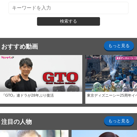
検索する
おすすめ動画
もっと見る
『GTO』連ドラが28年ぶり復活
東京ディズニーシー25周年イ
注目の人物
もっと見る