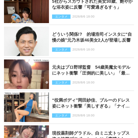
5社からスカウトされた美女30歳、艶やか
な浴衣姿に反響「可愛過ぎるすぅ」
エンタメ
2026/8/6 18:00
どういう関係!? 的場浩司インスタに“自
慢の娘”元乃木坂46美女2人が登場し反響
エンタメ
2026/8/6 18:00
元夫はプロ野球監督 54歳美魔女モデル
にネット衝撃「圧倒的に美しい」「最強
クラス」「うっとり」
エンタメ
2026/8/6 18:00
“役満ボディ”岡田紗佳、ブルーのドレス
姿にネット衝撃「美しすぎる」「ナイ
ス」
エンタメ
2026/8/6 18:00
現役薬剤師グラドル、白ミニ丈トップス