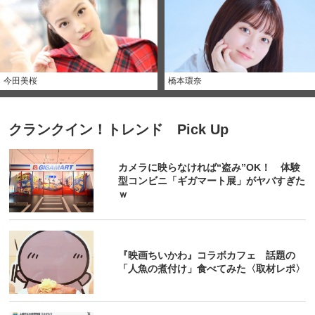
今田美桜
橋本環奈
クランクイン！トレンド Pick Up
カメラに映らなければ“盗み”OK！ 体験
型コンビニ「ギガマート展」がヤバすぎた
ｗ
『映画ちいかわ』コラボカフェ 話題の
「人魚の煮付け」食べてみた〈取材レポ〉