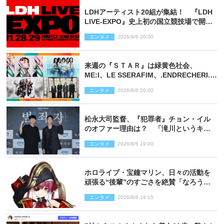
LDHアーティスト20組が集結！ 『LDH
LIVE‐EXPO』史上初の国立競技場で開催
決定
エンタメ
2026/8/6 20:00
来週の『ＳＴＡＲ』は緑黄色社会、
ME:I、LE SSERAFIM、.ENDRECHERI.が
話題曲をパフォーマンス！
エンタメ
2026/8/6 20:00
松永大司監督、『犯罪者』チョン・イル
のオファー理由は？ 「滝川というキャ
ラクターに出会えたことは本当に運が良
エンタメ
2026/8/6 19:00
かった」
ホロライブ・宝鐘マリン、日々の活動を
頑張る“後輩”のすごさを絶賛「なろう系
主人公まである」
エンタメ
2026/8/6 18:15