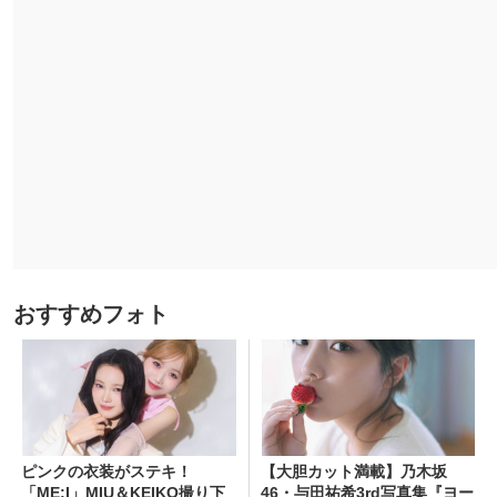
おすすめフォト
ピンクの衣装がステキ！
【大胆カット満載】乃木坂
「ME:I」MIU＆KEIKO撮り下
46・与田祐希3rd写真集『ヨー