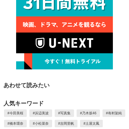
あわせて読みたい
人気キーワード
#
今田美桜
#
浜辺美波
#
写真集
#
乃木坂46
#
有村架純
#
橋本環奈
#
小松菜奈
#
吉岡里帆
#
土屋太鳳