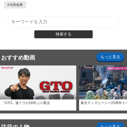
#
与田祐希
検索する
おすすめ動画
もっと見る
『GTO』連ドラが28年ぶり復活
東京ディズニーシー25周年イ
もっと見る