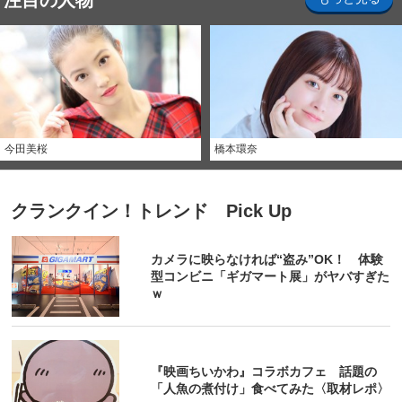
注目の人物
今田美桜
橋本環奈
クランクイン！トレンド Pick Up
カメラに映らなければ“盗み”OK！ 体験
型コンビニ「ギガマート展」がヤバすぎた
ｗ
『映画ちいかわ』コラボカフェ 話題の
「人魚の煮付け」食べてみた〈取材レポ〉