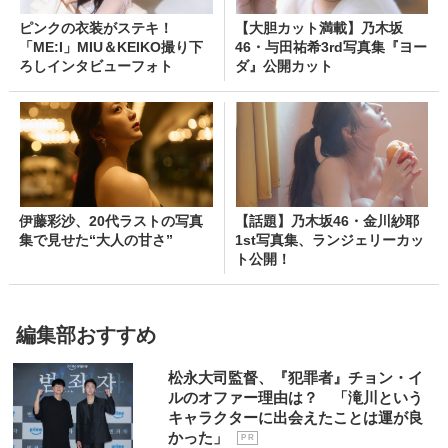
ピンクの衣装がステキ！
【大胆カット満載】乃木坂
「ME:I」MIU＆KEIKO撮り下
46・与田祐希3rd写真集『ヨー
ろしインタビューフォト
ダ』公開カット
伊藤彩沙、20代ラストの写真
【話題】乃木坂46・金川紗耶
集で見せた“大人の甘さ”
1st写真集、ランジェリーカッ
ト公開！
編集部おすすめ
松永大司監督、『犯罪者』チョン・イ
ルのオファー理由は？ 「滝川という
キャラクターに出会えたことは運が良
かった」
P R