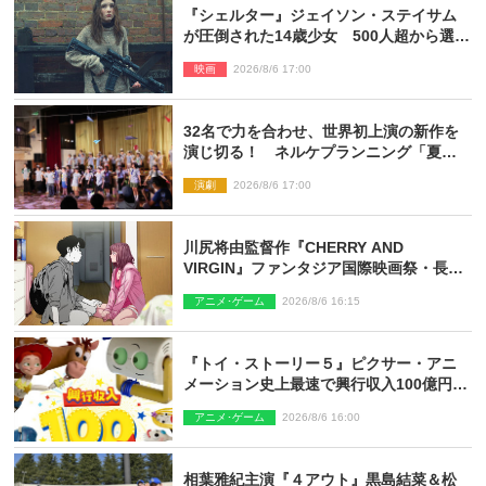
『シェルター』ジェイソン・ステイサム
が圧倒された14歳少女 500人超から選出
された新鋭ボディ・レイ・ブレスナック
映画
2026/8/6 17:00
とは
32名で力を合わせ、世界初上演の新作を
演じ切る！ ネルケプランニング「夏休
み！オン・ワークショップ2026」レポー
演劇
2026/8/6 17:00
ト【最終日】
川尻将由監督作『CHERRY AND
VIRGIN』ファンタジア国際映画祭・長編
アニメ部門で観客賞・金賞受賞！
アニメ･ゲーム
2026/8/6 16:15
『トイ・ストーリー５』ピクサー・アニ
メーション史上最速で興行収入100億円突
破 シリーズNo.1興収が目前
アニメ･ゲーム
2026/8/6 16:00
相葉雅紀主演『４アウト』黒島結菜＆松