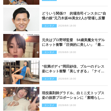
どういう関係!? 的場浩司インスタに“自
慢の娘”元乃木坂46美女2人が登場し反響
エンタメ
2026/8/6 18:00
元夫はプロ野球監督 54歳美魔女モデル
にネット衝撃「圧倒的に美しい」「最強
クラス」「うっとり」
エンタメ
2026/8/6 18:00
“役満ボディ”岡田紗佳、ブルーのドレス
姿にネット衝撃「美しすぎる」「ナイ
ス」
エンタメ
2026/8/6 18:00
現役薬剤師グラドル、白ミニ丈トップス
姿の抜群プロポーションに「素晴らしす
ぎる」「すっっっご！」とネット絶賛
エンタメ
2026/8/6 18:00