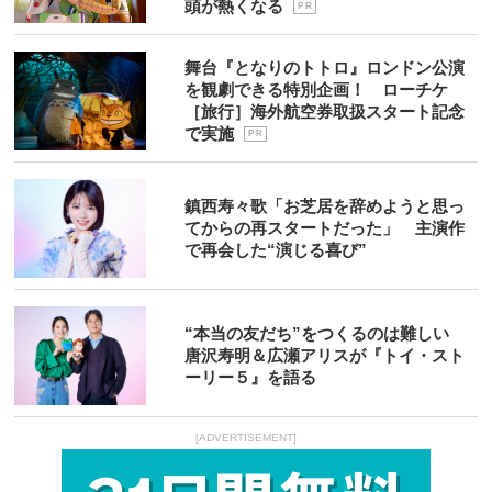
頭が熱くなる
P R
舞台『となりのトトロ』ロンドン公演
を観劇できる特別企画！ ローチケ
［旅行］海外航空券取扱スタート記念
で実施
P R
鎮西寿々歌「お芝居を辞めようと思っ
てからの再スタートだった」 主演作
で再会した“演じる喜び”
“本当の友だち”をつくるのは難しい
唐沢寿明＆広瀬アリスが『トイ・スト
ーリー５』を語る
[ADVERTISEMENT]