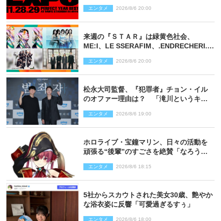
決定
エンタメ
2026/8/6 20:00
来週の『ＳＴＡＲ』は緑黄色社会、
ME:I、LE SSERAFIM、.ENDRECHERI.が
話題曲をパフォーマンス！
エンタメ
2026/8/6 20:00
松永大司監督、『犯罪者』チョン・イル
のオファー理由は？ 「滝川というキャ
ラクターに出会えたことは本当に運が良
エンタメ
2026/8/6 19:00
かった」
ホロライブ・宝鐘マリン、日々の活動を
頑張る“後輩”のすごさを絶賛「なろう系
主人公まである」
エンタメ
2026/8/6 18:15
5社からスカウトされた美女30歳、艶やか
な浴衣姿に反響「可愛過ぎるすぅ」
エンタメ
2026/8/6 18:00