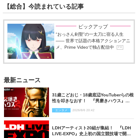
【総合】今読まれている記事
ピックアップ
“おっさん剣聖”の一太刀に宿る人生
―― 世界で話題の本格アクションアニ
メ、Prime Videoで独占配信中
P R
最新ニュース
31歳こどおじ・18歳底辺YouTuberらの根
性を叩きなおす！ 『男磨きハウス』第2
弾コーチ陣発表
エンタメ
2026/8/6 20:42
LDHアーティスト20組が集結！ 『LDH
LIVE‐EXPO』史上初の国立競技場で開催