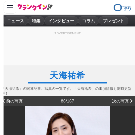
ニュース
特集
インタビュー
コラム
プレゼント
[ADVERTISEMENT]
天海祐希
「天海祐希」の関連記事、写真の一覧です。「天海祐希」の出演情報も随時更新
中！
前の写真
86/167
次の写真