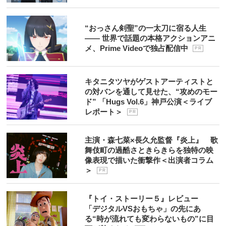
“おっさん剣聖”の一太刀に宿る人生
―― 世界で話題の本格アクションアニ
メ、Prime Videoで独占配信中
P R
キタニタツヤがゲストアーティストと
の対バンを通して見せた、“攻めのモー
ド” 「Hugs Vol.6」神戸公演＜ライブ
レポート＞
P R
主演・森七菜×長久允監督『炎上』 歌
舞伎町の過酷さときらきらを独特の映
像表現で描いた衝撃作＜出演者コラム
＞
P R
『トイ・ストーリー５』レビュー
「デジタルVSおもちゃ」の先にあ
る“時が流れても変わらないもの”に目