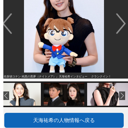
『名探偵コナン 純黒の黒夢（ナイトメア）』天海祐希インタビュー クランクイン！
天海祐希の人物情報へ戻る