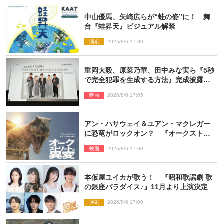
中山優馬、矢崎広らが“蛙の姿”に！ 舞
台『蛙昇天』ビジュアル解禁
演劇
2026/8/6 17:30
重岡大毅、原菜乃華、田中みな実ら『5秒
で完全犯罪を生成する方法』完成披露に
登壇！ それぞれのAI活用術も発表
映画
2026/8/6 17:05
アン・ハサウェイ＆ユアン・マクレガー
に恐竜がロックオン？ 『オークストリ
ートの異変』新ビジュアル＆本編映像初
映画
2026/8/6 17:00
解禁
本仮屋ユイカが歌う！ 『昭和歌謡劇 歌
の銀座パラダイス♪』11月より上演決定
演劇
2026/8/6 17:00