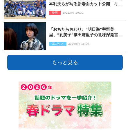
本利夫らが写る新場面カット公開 キャ
スト登壇イベントも決定
映画
2026/8/6 16:00
『おちたらおわり』“明日海”宇垣美
里、“孔美子”篠田麻里子の意味深発言に
絶句 ネット驚き「まさか」「意外な展
エンタメ
2026/8/6 15:00
開」
もっと見る