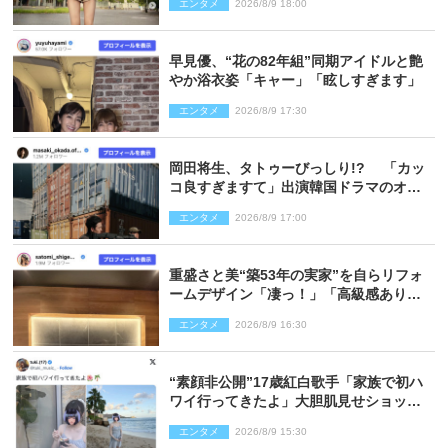
エンタメ
2026/8/9 18:00
早見優、“花の82年組”同期アイドルと艶
やか浴衣姿「キャー」「眩しすぎます」
エンタメ
2026/8/9 17:30
岡田将生、タトゥーびっしり!? 「カッ
コ良すぎますて」出演韓国ドラマのオフ
ショ多数公開
エンタメ
2026/8/9 17:00
重盛さと美“築53年の実家”を自らリフォ
ームデザイン「凄っ！」「高級感ありま
くり」
エンタメ
2026/8/9 16:30
“素顔非公開”17歳紅白歌手「家族で初ハ
ワイ行ってきたよ」大胆肌見せショット
公開
エンタメ
2026/8/9 15:30