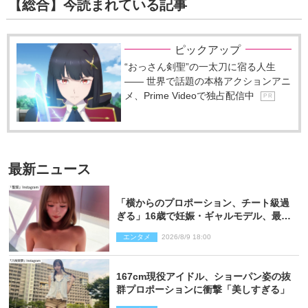
【総合】今読まれている記事
ピックアップ
“おっさん剣聖”の一太刀に宿る人生
―― 世界で話題の本格アクションアニ
メ、Prime Videoで独占配信中
P R
最新ニュース
「横からのプロポーション、チート級過
ぎる」16歳で妊娠・ギャルモデル、最新
投稿にネット衝撃「美しすぎる」
エンタメ
2026/8/9 18:00
167cm現役アイドル、ショーパン姿の抜
群プロポーションに衝撃「美しすぎる」