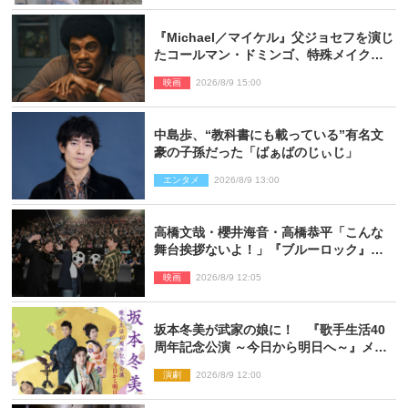
『Michael／マイケル』父ジョセフを演じ
たコールマン・ドミンゴ、特殊メイクに2
時間半かかっていた
映画
2026/8/9 15:00
中島歩、“教科書にも載っている”有名文
豪の子孫だった「ばぁばのじぃじ」
エンタメ
2026/8/9 13:00
高橋文哉・櫻井海音・高橋恭平「こんな
舞台挨拶ないよ！」『ブルーロック』自
由すぎるイベントレポート
映画
2026/8/9 12:05
坂本冬美が武家の娘に！ 『歌手生活40
周年記念公演 ～今日から明日へ～』メイ
ンビジュアル公開
演劇
2026/8/9 12:00