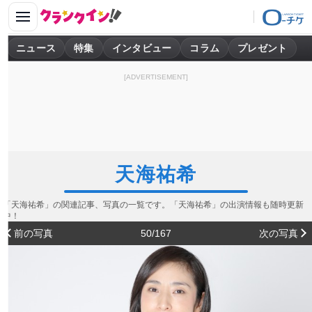
ニュース
特集
インタビュー
コラム
プレゼント
[ADVERTISEMENT]
天海祐希
「天海祐希」の関連記事、写真の一覧です。「天海祐希」の出演情報も随時更新
中！
前の写真
50/167
次の写真