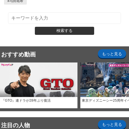
#
与田祐希
検索する
おすすめ動画
もっと見る
『GTO』連ドラが28年ぶり復活
東京ディズニーシー25周年イ
注目の人物
もっと見る