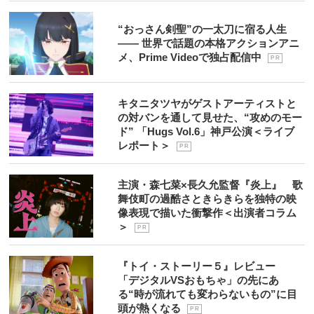
“おっさん剣聖”の一太刀に宿る人生
―― 世界で話題の本格アクションアニ
メ、Prime Videoで独占配信中
P R
キタニタツヤがゲストアーティストと
の対バンを通して見せた、“攻めのモー
ド” 「Hugs Vol.6」神戸公演＜ライブ
レポート＞
P R
主演・森七菜×長久允監督『炎上』 歌
舞伎町の過酷さときらきらを独特の映
像表現で描いた衝撃作＜出演者コラム
＞
P R
『トイ・ストーリー５』レビュー
「デジタルVSおもちゃ」の先にあ
る“時が流れても変わらないもの”に目
頭が熱くなる
P R