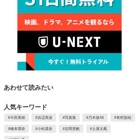
あわせて読みたい
人気キーワード
#
今田美桜
#
浜辺美波
#
写真集
#
乃木坂46
#
有村架純
#
橋本環奈
#
小松菜奈
#
吉岡里帆
#
土屋太鳳