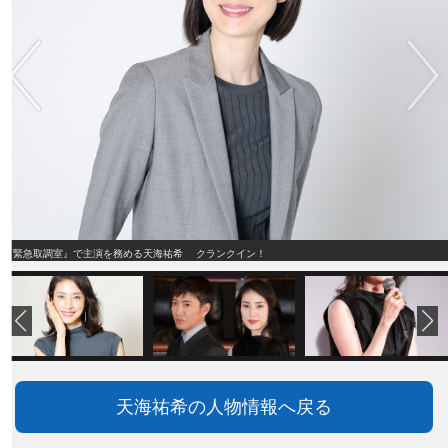
『緊急取調室』で主演を務める天海祐希 クランクイン！
天海祐希の人物情報へ戻る