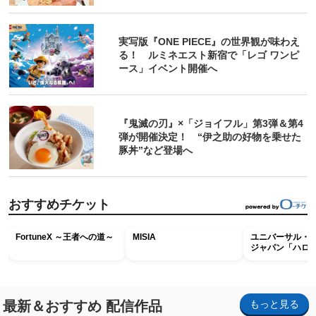
実写版『ONE PIECE』の世界観が味わえ
る！ ルミネエスト新宿で「レゴ ワンピ
ース」イベント開催へ
『鬼滅の刃』×「ジョイフル」第3弾＆第4
弾が開催決定！ “伊之助の好物を乗せた
豚丼”など登場へ
おすすめチケット
FortuneX ～王者への道～
MISIA
ユニバーサル・
ジャパン「ハロ
ホラー・ナイト 
ナイト～パス」
最新＆おすすめ 配信作品
もっと見る