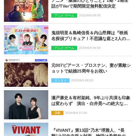
アニメ『薬屋のひとりごと』1期・2期全
話がTVerで期間限定無料配信決定
アニメ･ゲーム
2026/8/9 09:00
鬼頭明里＆島崎信長＆内山昂輝は『映画
名探偵プリキュア！不思議な庭と2人の秘
密』ゲスト声優に決定
アニメ･ゲーム
2026/8/9 09:00
元007ピアース・ブロスナン、妻が素敵シ
ョットで結婚25周年をお祝い
エンタメ
2026/8/9 08:00
瀬戸康史＆有村架純、9年ぶり共演も印象
は変わらず 演出・白井晃への絶大なる
信頼を胸に舞台『キュー』に挑む
演劇
2026/8/9 07:00
『VIVANT』第13話“乃木”堺雅人、“長
野”小日向文世と対面 物語は予想外の展