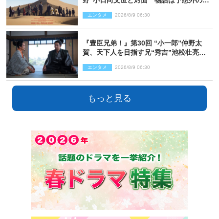
開へ
エンタメ
2026/8/9 06:30
『豊臣兄弟！』第30回 “小一郎”仲野太
賀、天下人を目指す兄“秀吉”池松壮亮
と“清須会議”へ
エンタメ
2026/8/9 06:30
もっと見る