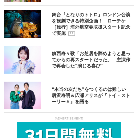
舞台『となりのトトロ』ロンドン公演
を観劇できる特別企画！ ローチケ
［旅行］海外航空券取扱スタート記念
で実施
P R
鎮西寿々歌「お芝居を辞めようと思っ
てからの再スタートだった」 主演作
で再会した“演じる喜び”
“本当の友だち”をつくるのは難しい
唐沢寿明＆広瀬アリスが『トイ・スト
ーリー５』を語る
[ADVERTISEMENT]