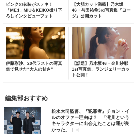
ピンクの衣装がステキ！
【大胆カット満載】乃木坂
「ME:I」MIU＆KEIKO撮り下
46・与田祐希3rd写真集『ヨー
ろしインタビューフォト
ダ』公開カット
伊藤彩沙、20代ラストの写真
【話題】乃木坂46・金川紗耶
集で見せた“大人の甘さ”
1st写真集、ランジェリーカッ
ト公開！
編集部おすすめ
松永大司監督、『犯罪者』チョン・イ
ルのオファー理由は？ 「滝川という
キャラクターに出会えたことは運が良
かった」
P R