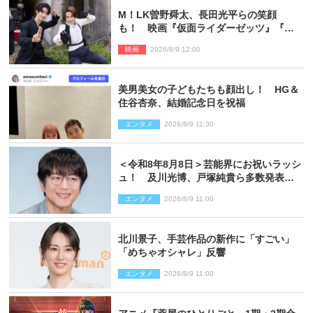
M！LK曽野舜太、長田光平らの笑顔
も！ 映画『仮面ライダーゼッツ』『超
宇宙刑事ギャバン インフィニティ』オフ
映画
2026/8/9 12:00
ショット到着
美男美女の子どもたちも顔出し！ HG＆
住谷杏奈、結婚記念日を祝福
エンタメ
2026/8/9 11:30
＜令和8年8月8日＞芸能界にお祝いラッシ
ュ！ 及川光博、戸塚純貴ら多数発表結
婚
エンタメ
2026/8/9 11:00
北川景子、手芸作品の新作に「すごい」
「めちゃオシャレ」反響
エンタメ
2026/8/9 11:00