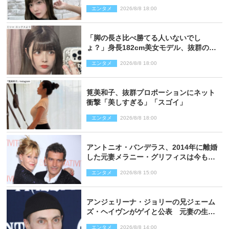
い過ぎる」
エンタメ
2026/8/8 18:00
「脚の長さ比べ勝てる人いないでし
ょ？」身長182cm美女モデル、抜群のプ
ロポーションにネット衝撃
エンタメ
2026/8/8 18:00
筧美和子、抜群プロポーションにネット
衝撃「美しすぎる」「スゴイ」
エンタメ
2026/8/8 18:00
アントニオ・バンデラス、2014年に離婚
した元妻メラニー・グリフィスは今も
「親友の一人」
エンタメ
2026/8/8 15:00
アンジェリーナ・ジョリーの兄ジェーム
ズ・ヘイヴンがゲイと公表 元妻の生配
信で明らかに
エンタメ
2026/8/8 14:00