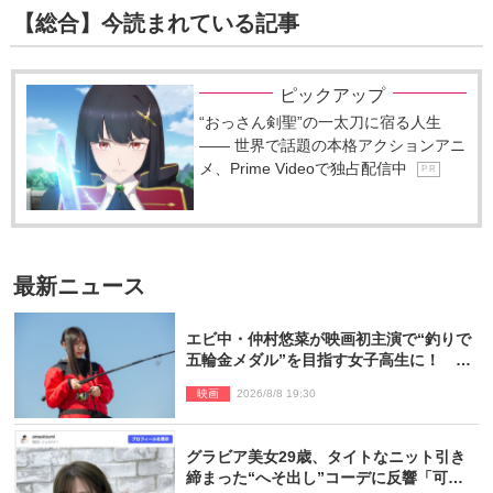
【総合】今読まれている記事
ピックアップ
“おっさん剣聖”の一太刀に宿る人生
―― 世界で話題の本格アクションアニ
メ、Prime Videoで独占配信中
P R
最新ニュース
エビ中・仲村悠菜が映画初主演で“釣りで
五輪金メダル”を目指す女子高生に！ 映
画『つりこまち』今秋公開
映画
2026/8/8 19:30
グラビア美女29歳、タイトなニット引き
締まった“へそ出し”コーデに反響「可愛