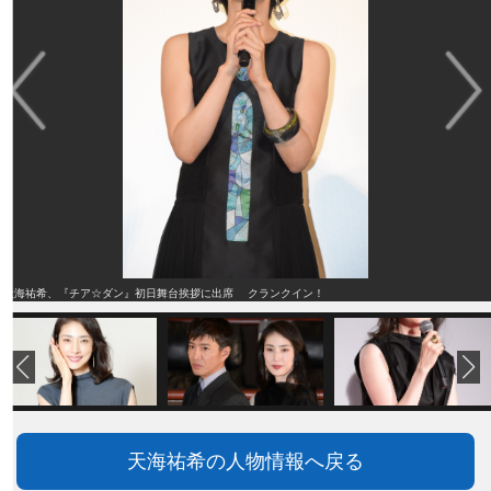
天海祐希、『チア☆ダン』初日舞台挨拶に出席 クランクイン！
天海祐希の人物情報へ戻る