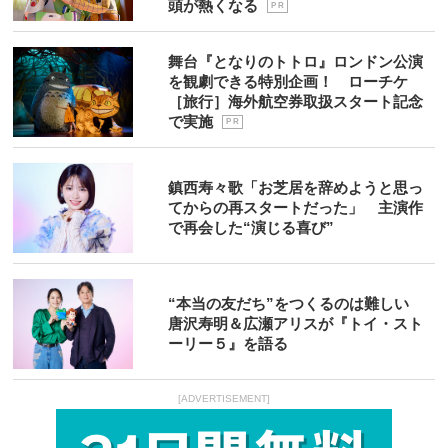
頭が熱くなる
P R
舞台『となりのトトロ』ロンドン公演
を観劇できる特別企画！ ローチケ
［旅行］海外航空券取扱スタート記念
で実施
P R
鎮西寿々歌「お芝居を辞めようと思っ
てからの再スタートだった」 主演作
で再会した“演じる喜び”
“本当の友だち”をつくるのは難しい
唐沢寿明＆広瀬アリスが『トイ・スト
ーリー５』を語る
[ADVERTISEMENT]