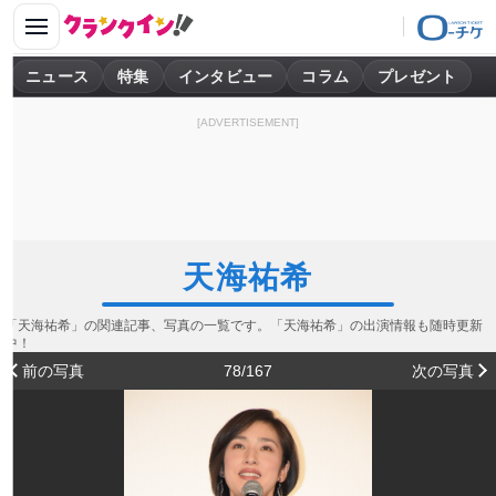
ニュース
特集
インタビュー
コラム
プレゼント
[ADVERTISEMENT]
天海祐希
「天海祐希」の関連記事、写真の一覧です。「天海祐希」の出演情報も随時更新
中！
前の写真
78/167
次の写真