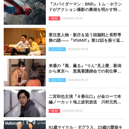
『スパイダーマン：BND』トム・ホラン
ドがアクション撮影の裏側を明かす特別
映像解禁
映画
2026/8/8 10:00
要注意人物・新庄を追う頭脳戦と長野専
務の謎――『VIVANT』第12話を振り返
る！
エンタメ
2026/8/8 09:00
来週の『風、薫る』“りん”見上愛、新潟
から東京へ 恵風看護婦会での初仕事に
向かう
エンタメ
2026/8/8 08:15
二宮和也主演『８番出口』が金ローで本
編ノーカット地上波初放送 川村元気監
督＆二宮コメント到着
映画
2026/8/8 08:00
81歳マイケル・ダグラス、23歳の愛娘キ