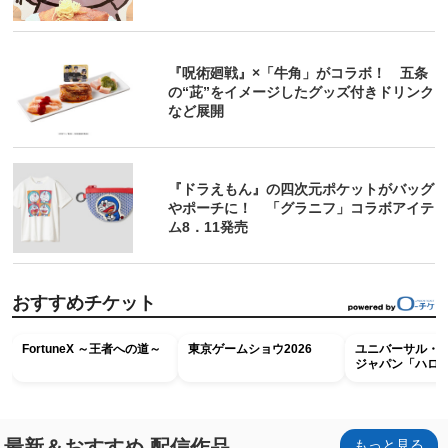
『呪術廻戦』×「牛角」がコラボ！ 五条
の“茈”をイメージしたグッズ付きドリンク
など展開
『ドラえもん』の四次元ポケットがバッグ
やポーチに！ 「グラニフ」コラボアイテ
ム8．11発売
おすすめチケット
FortuneX ～王者への道～
東京ゲームショウ2026
ユニバーサル・
ジャパン「ハロ
ホラー・ナイト 
ナイト～パス」
最新＆おすすめ 配信作品
もっと見る