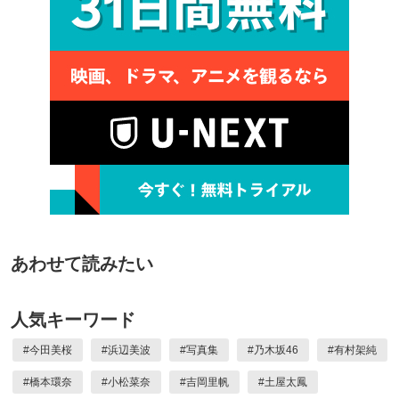
あわせて読みたい
人気キーワード
#
今田美桜
#
浜辺美波
#
写真集
#
乃木坂46
#
有村架純
#
橋本環奈
#
小松菜奈
#
吉岡里帆
#
土屋太鳳