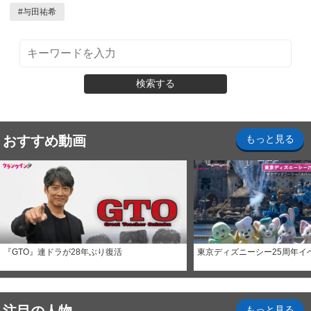
#
与田祐希
検索する
おすすめ動画
もっと見る
『GTO』連ドラが28年ぶり復活
東京ディズニーシー25周年イ
もっと見る