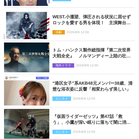
WEST.小瀧望、弾圧される状況に屈せず
ロックを愛する男を体現！ 主演舞台
『ロックンロール』ビジュアル解禁
演劇
2026/8/8 12:00
トム・ハンクス製作総指揮『第二次世界
大戦全史』 ノルマンディー上陸の壮絶
な戦場を収めた特別映像解禁
海外ドラマ
2026/8/8 12:00
“港区女子”系AKB48元メンバー38歳、清
楚な浴衣姿に反響「相変わらず美しい」
エンタメ
2026/8/8 12:00
『仮面ライダーゼッツ』第47話「救
う」、小鷹が深い眠りに落ちて闇に消え
る…？
エンタメ
2026/8/8 12:00