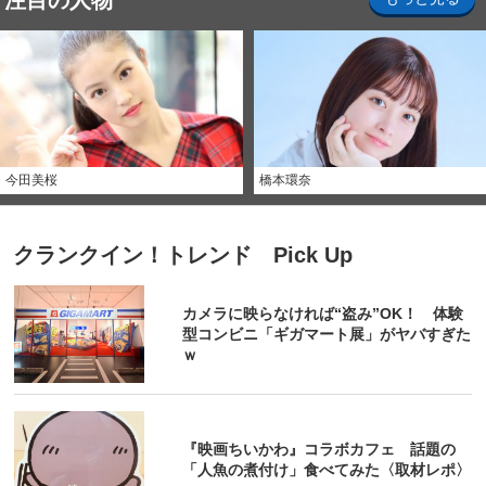
注目の人物
今田美桜
橋本環奈
クランクイン！トレンド Pick Up
カメラに映らなければ“盗み”OK！ 体験
型コンビニ「ギガマート展」がヤバすぎた
ｗ
『映画ちいかわ』コラボカフェ 話題の
「人魚の煮付け」食べてみた〈取材レポ〉