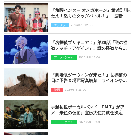
『角醒ハンター オメガホーン』第3話「味
わえ！怒りのタッグバトル！」、波斬の
ギリコがハンターバトルを挑んできた！
エンタメ
2026/8/8 12:00
『名探偵プリキュア！』第28話「謎の怪
盗デッチ・アゲイン」、謎の怪盗から不
思議な予告状が届く
アニメ･ゲーム
2026/8/8 12:00
『劇場版ダーウィンが来た！』世界猫の
日に予告＆場面写真解禁 ライオンやマ
ヌルネコの赤ちゃんが大集合
映画
2026/8/8 11:00
手越祐也ボーカルバンド「T.N.T」がアニ
メ『朱色の仮面』宣伝大使に就任決定
アニメ･ゲーム
2026/8/8 10:00