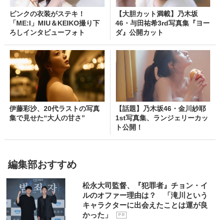
ピンクの衣装がステキ！
【大胆カット満載】乃木坂
「ME:I」MIU＆KEIKO撮り下
46・与田祐希3rd写真集『ヨー
ろしインタビューフォト
ダ』公開カット
伊藤彩沙、20代ラストの写真
【話題】乃木坂46・金川紗耶
集で見せた“大人の甘さ”
1st写真集、ランジェリーカッ
ト公開！
編集部おすすめ
松永大司監督、『犯罪者』チョン・イ
ルのオファー理由は？ 「滝川という
キャラクターに出会えたことは運が良
かった」
P R