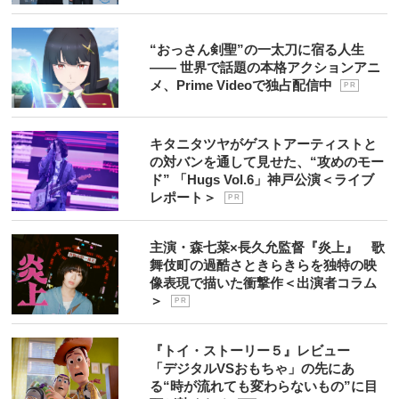
“おっさん剣聖”の一太刀に宿る人生
―― 世界で話題の本格アクションアニ
メ、Prime Videoで独占配信中
P R
キタニタツヤがゲストアーティストと
の対バンを通して見せた、“攻めのモー
ド” 「Hugs Vol.6」神戸公演＜ライブ
レポート＞
P R
主演・森七菜×長久允監督『炎上』 歌
舞伎町の過酷さときらきらを独特の映
像表現で描いた衝撃作＜出演者コラム
＞
P R
『トイ・ストーリー５』レビュー
「デジタルVSおもちゃ」の先にあ
る“時が流れても変わらないもの”に目