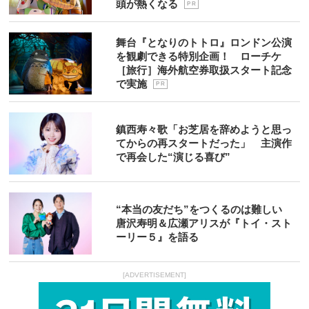
頭が熱くなる
P R
舞台『となりのトトロ』ロンドン公演
を観劇できる特別企画！ ローチケ
［旅行］海外航空券取扱スタート記念
で実施
P R
鎮西寿々歌「お芝居を辞めようと思っ
てからの再スタートだった」 主演作
で再会した“演じる喜び”
“本当の友だち”をつくるのは難しい
唐沢寿明＆広瀬アリスが『トイ・スト
ーリー５』を語る
[ADVERTISEMENT]