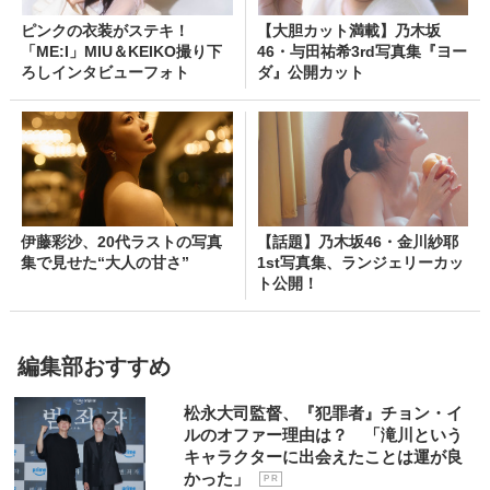
ピンクの衣装がステキ！
【大胆カット満載】乃木坂
「ME:I」MIU＆KEIKO撮り下
46・与田祐希3rd写真集『ヨー
ろしインタビューフォト
ダ』公開カット
伊藤彩沙、20代ラストの写真
【話題】乃木坂46・金川紗耶
集で見せた“大人の甘さ”
1st写真集、ランジェリーカッ
ト公開！
編集部おすすめ
松永大司監督、『犯罪者』チョン・イ
ルのオファー理由は？ 「滝川という
キャラクターに出会えたことは運が良
かった」
P R