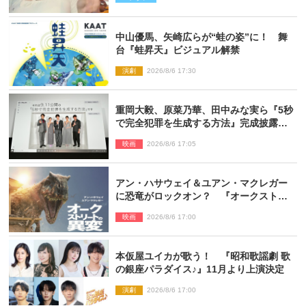
中山優馬、矢崎広らが“蛙の姿”に！ 舞
台『蛙昇天』ビジュアル解禁
演劇
2026/8/6 17:30
重岡大毅、原菜乃華、田中みな実ら『5秒
で完全犯罪を生成する方法』完成披露に
登壇！ それぞれのAI活用術も発表
映画
2026/8/6 17:05
アン・ハサウェイ＆ユアン・マクレガー
に恐竜がロックオン？ 『オークストリ
ートの異変』新ビジュアル＆本編映像初
映画
2026/8/6 17:00
解禁
本仮屋ユイカが歌う！ 『昭和歌謡劇 歌
の銀座パラダイス♪』11月より上演決定
演劇
2026/8/6 17:00