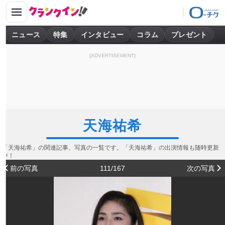
ニュース
特集
インタビュー
コラム
プレゼント
[ADVERTISEMENT]
天海祐希
「天海祐希」の関連記事、写真の一覧です。「天海祐希」の出演情報も随時更新
中！
前の写真
111/167
次の写真