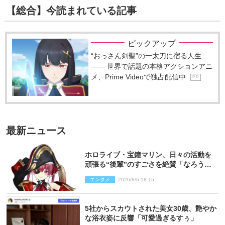
【総合】今読まれている記事
ピックアップ
“おっさん剣聖”の一太刀に宿る人生
―― 世界で話題の本格アクションアニ
メ、Prime Videoで独占配信中
P R
最新ニュース
ホロライブ・宝鐘マリン、日々の活動を
頑張る“後輩”のすごさを絶賛「なろう系
主人公まである」
エンタメ
2026/8/6 18:15
5社からスカウトされた美女30歳、艶やか
な浴衣姿に反響「可愛過ぎるすぅ」