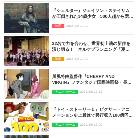
『シェルター』ジェイソン・ステイサム
が圧倒された14歳少女 500人超から選出
された新鋭ボディ・レイ・ブレスナック
映画
2026/8/6 17:00
とは
32名で力を合わせ、世界初上演の新作を
演じ切る！ ネルケプランニング「夏休
み！オン・ワークショップ2026」レポー
演劇
2026/8/6 17:00
ト【最終日】
川尻将由監督作『CHERRY AND
VIRGIN』ファンタジア国際映画祭・長編
アニメ部門で観客賞・金賞受賞！
アニメ･ゲーム
2026/8/6 16:15
『トイ・ストーリー５』ピクサー・アニ
メーション史上最速で興行収入100億円突
破 シリーズNo.1興収が目前
アニメ･ゲーム
2026/8/6 16:00