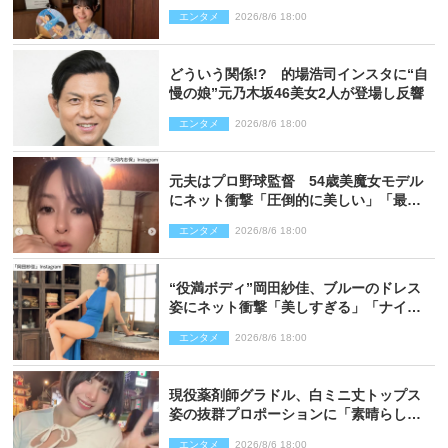
エンタメ
2026/8/6 18:00
どういう関係!? 的場浩司インスタに“自
慢の娘”元乃木坂46美女2人が登場し反響
エンタメ
2026/8/6 18:00
元夫はプロ野球監督 54歳美魔女モデル
にネット衝撃「圧倒的に美しい」「最強
クラス」「うっとり」
エンタメ
2026/8/6 18:00
“役満ボディ”岡田紗佳、ブルーのドレス
姿にネット衝撃「美しすぎる」「ナイ
ス」
エンタメ
2026/8/6 18:00
現役薬剤師グラドル、白ミニ丈トップス
姿の抜群プロポーションに「素晴らしす
ぎる」「すっっっご！」とネット絶賛
エンタメ
2026/8/6 18:00