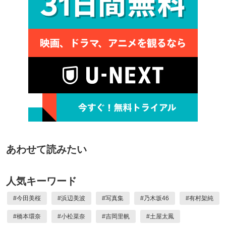
あわせて読みたい
人気キーワード
#
今田美桜
#
浜辺美波
#
写真集
#
乃木坂46
#
有村架純
#
橋本環奈
#
小松菜奈
#
吉岡里帆
#
土屋太鳳