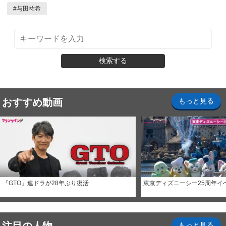
#
与田祐希
検索する
おすすめ動画
もっと見る
『GTO』連ドラが28年ぶり復活
東京ディズニーシー25周年イ
もっと見る