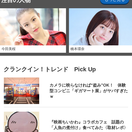
注目の人物
今田美桜
橋本環奈
クランクイン！トレンド Pick Up
カメラに映らなければ“盗み”OK！ 体験
型コンビニ「ギガマート展」がヤバすぎた
ｗ
『映画ちいかわ』コラボカフェ 話題の
「人魚の煮付け」食べてみた〈取材レポ〉