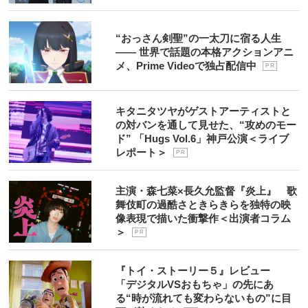
“おっさん剣聖”の一太刀に宿る人生
―― 世界で話題の本格アクションアニ
メ、Prime Videoで独占配信中
P R
キタニタツヤがゲストアーティストと
の対バンを通して見せた、“攻めのモー
ド” 「Hugs Vol.6」神戸公演＜ライブ
レポート＞
P R
主演・森七菜×長久允監督『炎上』 歌
舞伎町の過酷さときらきらを独特の映
像表現で描いた衝撃作＜出演者コラム
＞
P R
『トイ・ストーリー５』レビュー
「デジタルVSおもちゃ」の先にあ
る“時が流れても変わらないもの”に目