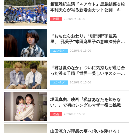
相葉雅紀主演『４アウト』黒島結菜＆松
本利夫らが写る新場面カット公開 キャ
スト登壇イベントも決定
映画
2026/8/6 16:00
『おちたらおわり』“明日海”宇垣美
里、“孔美子”篠田麻里子の意味深発言に
絶句 ネット驚き「まさか」「意外な展
エンタメ
2026/8/6 15:00
開」
『君は夏のなか』ついに気持ちが通じ合
った渉＆千晴「世界一美しいキスシー
ン」「めっちゃキュン」反響続々
エンタメ
2026/8/6 15:00
堀田真由、映画『私はあなたを知らな
い、』で初のシングルマザー役に挑戦
映画
2026/8/6 15:00
山田涼介が理想の夏へ想いを馳せる！