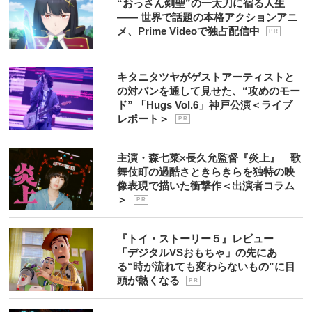
“おっさん剣聖”の一太刀に宿る人生
―― 世界で話題の本格アクションアニ
メ、Prime Videoで独占配信中
P R
キタニタツヤがゲストアーティストと
の対バンを通して見せた、“攻めのモー
ド” 「Hugs Vol.6」神戸公演＜ライブ
レポート＞
P R
主演・森七菜×長久允監督『炎上』 歌
舞伎町の過酷さときらきらを独特の映
像表現で描いた衝撃作＜出演者コラム
＞
P R
『トイ・ストーリー５』レビュー
「デジタルVSおもちゃ」の先にあ
る“時が流れても変わらないもの”に目
頭が熱くなる
P R