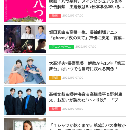
映画『八つ墓村』メインビジュアル＆本
予告解禁 主題歌はB’z松本孝弘率いる
TMG「DOOM」に決定
映画
2026/8/7 07:00
堀田真由＆高橋一生、長編劇場アニメ
『ghost／夜の果て』声優に決定「言葉に
はできない沢山の感情を思い出しまし
アニメ･ゲーム
2026/8/7 07:00
た」
大高洋夫×長野里美 解散から15年「第三
舞台」はいつでも当時に戻れる関係「や
っぱり他の方たちとは違います」
演劇
2026/8/7 07:00
高橋文哉＆櫻井海音＆高橋恭平＆野村康
太、お互いが認めた“ハマり役” 『ブル
ーロック』で築いた最高のチームワーク
映画
2026/8/7 06:30
『Ｔシャツが乾くまで』第5話 バス事故か