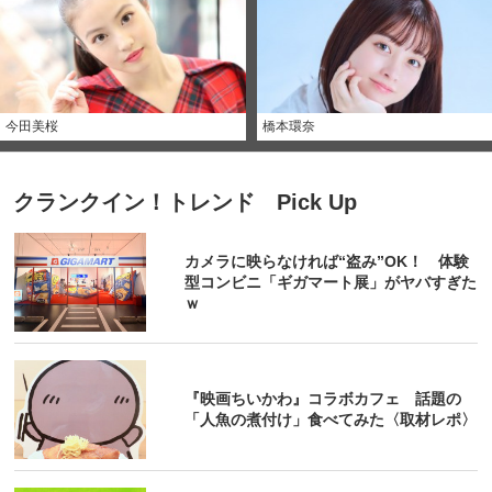
今田美桜
橋本環奈
クランクイン！トレンド Pick Up
カメラに映らなければ“盗み”OK！ 体験
型コンビニ「ギガマート展」がヤバすぎた
ｗ
『映画ちいかわ』コラボカフェ 話題の
「人魚の煮付け」食べてみた〈取材レポ〉