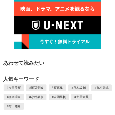
あわせて読みたい
人気キーワード
#
今田美桜
#
浜辺美波
#
写真集
#
乃木坂46
#
有村架純
#
橋本環奈
#
小松菜奈
#
吉岡里帆
#
土屋太鳳
#
与田祐希