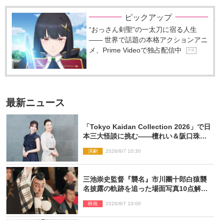
ピックアップ
“おっさん剣聖”の一太刀に宿る人生
―― 世界で話題の本格アクションアニ
メ、Prime Videoで独占配信中
P R
最新ニュース
「Tokyo Kaidan Collection 2026」で日
本三大怪談に挑む――檀れい＆阪口珠美
が語る「牡丹灯籠」の新たな魅力
演劇
2026/8/7 10:30
三池崇史監督『襲名』市川團十郎白猿襲
名披露の軌跡を追った場面写真10点解
禁！
映画
2026/8/7 10:00