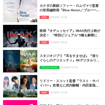
カナダの新鋭ソフィー・ロムヴァリ監督
の初長編映画『Blue Heron／ブルーヘロ
ン』10.23公開
映画
2026/8/7 10:00
映画『オデュッセイア』IMAX先行上映が
決定！ “特別ビジュアル”3種も解禁に
映画
2026/8/7 09:00
スタジオジブリ『耳をすませば』『借り
ぐらしのアリエッティ』4Kデジタルリマ
スターでIMAX上映決定！
アニメ･ゲーム
2026/8/7 07:00
リドリー・スコット監督『ラスト・サバ
イバー』吹替えに武内駿輔・内田直哉・
種崎敦美・井上和彦ら豪華声優陣が集
映画
2026/8/7 07:00
結！