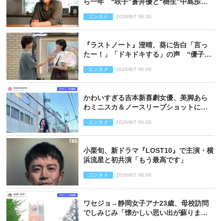
ら一年 “咲子”蒼井優と“樹生”中島歩は
心を許しあえる関係に
エンタメ
2026/8/7 06:30
『ラストノート』澄晴、葵に告白「言っ
たー！」「ドキドキする」の声 “優子劇
場”も話題
エンタメ
2026/8/7 06:00
かわいすぎる吉本新喜劇女優、美脚あら
わミニスカ＆ノースリーブショットに反
響
エンタメ
2026/8/7 06:00
小栗旬、新ドラマ『LOST10』で主演・横
浜流星と初共演「もう最高です」
エンタメ
2026/8/7 06:00
ワセジョ→静岡女子アナ23歳、母校訪問
でしみじみ「懐かしい思い出が蘇りまし