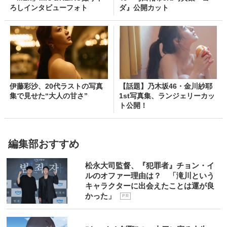
ろしインタビューフォト
ダ』公開カット
伊藤彩沙、20代ラストの写真
【話題】乃木坂46・金川紗耶
集で見せた“大人の甘さ”
1st写真集、ランジェリーカッ
ト公開！
編集部おすすめ
松永大司監督、『犯罪者』チョン・イ
ルのオファー理由は？ 「滝川という
キャラクターに出会えたことは運が良
かった」
P R