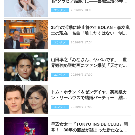
も“グラビア路線”に――芸能生活35年を
赤裸々に語る 27年ぶりに写真集発売
エンタメ
2026/8/7 18:00
35年の活動に終止符のT-BOLAN・森友嵐
士の現在 名曲「離したくはない」制作
秘話も
エンタメ
2026/8/7 17:54
山田孝之「みなさん、ヤバいです」 世
界観強め謎動画にファン爆笑「天才だ
わ」
エンタメ
2026/8/7 17:00
トム・ホランド＆ゼンデイヤ、英高級カ
ントリーハウスで結婚パーティー 結婚
指輪を身に着けたトムも初キャッチ
エンタメ
2026/8/7 17:00
早乙女太一『TOKYO INSIDE CLUB』開
幕！ 30年の芸歴が詰まった新たな世界