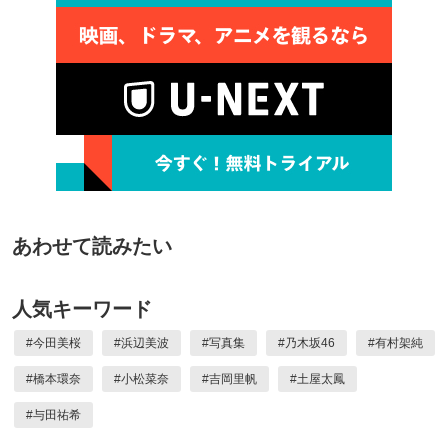
あわせて読みたい
人気キーワード
#
今田美桜
#
浜辺美波
#
写真集
#
乃木坂46
#
有村架純
#
橋本環奈
#
小松菜奈
#
吉岡里帆
#
土屋太鳳
#
与田祐希