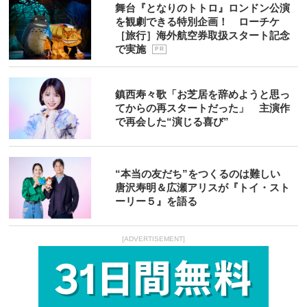
舞台『となりのトトロ』ロンドン公演
を観劇できる特別企画！ ローチケ
［旅行］海外航空券取扱スタート記念
で実施
P R
鎮西寿々歌「お芝居を辞めようと思っ
てからの再スタートだった」 主演作
で再会した“演じる喜び”
“本当の友だち”をつくるのは難しい
唐沢寿明＆広瀬アリスが『トイ・スト
ーリー５』を語る
[ADVERTISEMENT]