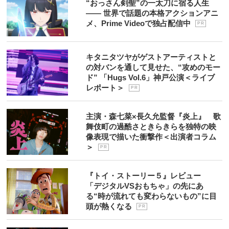
“おっさん剣聖”の一太刀に宿る人生
―― 世界で話題の本格アクションアニ
メ、Prime Videoで独占配信中
P R
キタニタツヤがゲストアーティストと
の対バンを通して見せた、“攻めのモー
ド” 「Hugs Vol.6」神戸公演＜ライブ
レポート＞
P R
主演・森七菜×長久允監督『炎上』 歌
舞伎町の過酷さときらきらを独特の映
像表現で描いた衝撃作＜出演者コラム
＞
P R
『トイ・ストーリー５』レビュー
「デジタルVSおもちゃ」の先にあ
る“時が流れても変わらないもの”に目
頭が熱くなる
P R