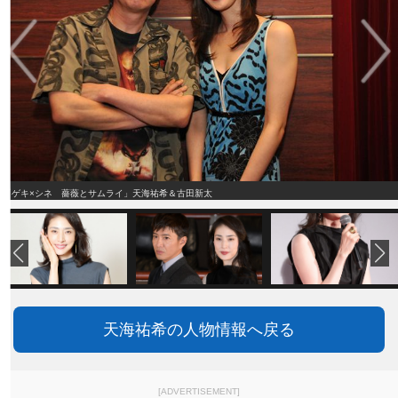
「ゲキ×シネ 薔薇とサムライ」天海祐希＆古田新太
天海祐希の人物情報へ戻る
[ADVERTISEMENT]