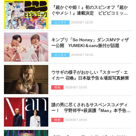
『超かぐや姫！』初のスピンオフ『超か
ぐやメシ！』連載決定 ビビビコミック
創刊で31作品一挙公開
エンタメ
2026/8/7 18:05
キンプリ「So Honey」ダンスMVティザ
ー公開 YUMEKI＆caru振付が話題
エンタメ
2026/8/7 18:00
ウサギの様子がおかしい『スターヴ・エ
イカー 召喚』日本版予告＆場面写真解禁
映画
2026/8/7 18:00
謎の男に尽くされるサスペンスコメディ
ー！ 宇野祥平×萩原護『Man』本予告＆
新ビジュアル解禁
映画
2026/8/7 18:00