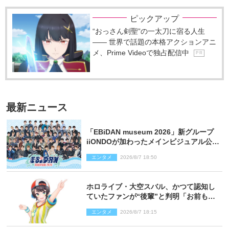
ピックアップ
“おっさん剣聖”の一太刀に宿る人生
―― 世界で話題の本格アクションアニ
メ、Prime Videoで独占配信中
P R
最新ニュース
「EBiDAN museum 2026」新グループ
iiONDOが加わったメインビジュアル公
開！ 開催記念グッズラインナップも
エンタメ
2026/8/7 18:50
ホロライブ・大空スバル、かつて認知し
ていたファンが“後輩”と判明「お前もし
かしてあのときの？」
エンタメ
2026/8/7 18:15