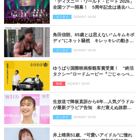
「ディズニー・ワールド・ビート 2026」
全国ツアー開幕！ 5周年記念は過去ハイ
ライト＆クルーズ旅を大満喫！【潜入レ
エンタメ
2026/8/7 18:00
ポート】
角田信朗、65歳とは思えない“ムキムキボ
ディ”にネット騒然 キレッキレの動きを
披露
エンタメ
2026/8/7 18:00
ゆうばり国際映画祭観客賞受賞！ “終活
タクシー”ロードムービー『ごじゃっぺタ
クシー』10月公開＆予告解禁
映画
2026/8/7 18:00
生放送で降板直訴から6年…人気グラドル
が最新グラビア告知 未だ衰えぬ抜群ス
タイルに反響
エンタメ
2026/8/7 18:00
井上晴美51歳、“可愛いアイドル”に憧れ