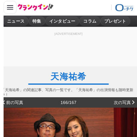
ニュース
特集
インタビュー
コラム
プレゼント
[ADVERTISEMENT]
天海祐希
「天海祐希」の関連記事、写真の一覧です。「天海祐希」の出演情報も随時更新
中！
前の写真
166/167
次の写真