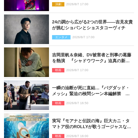
観
演劇
2026/8/7 17:00
24の調から広がる2つの世界――吉見友貴
が挑むショパンとショスタコーヴィチ
エンタメ
2026/8/7 17:00
吉岡里帆＆奈緒、DV被害者と刑事の葛藤
を熱演 『シャドウワーク』迫真の新場
面写真公開
映画
2026/8/7 17:00
一瞬の油断が死に直結…『バグダッド・
メッシ』緊迫の検問シーン本編解禁 監
督メッセージも到着
映画
2026/8/7 16:50
実写『モアナと伝説の海』巨大カニ・タ
マトア役のROLLYが歌うゴージャスな劇
中歌「シャイニー」本編映像解禁
映画
2026/8/7 16:00