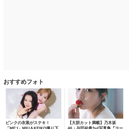
おすすめフォト
ピンクの衣装がステキ！
【大胆カット満載】乃木坂
「ME:I」MIU＆KEIKO撮り下
46・与田祐希3rd写真集『ヨー