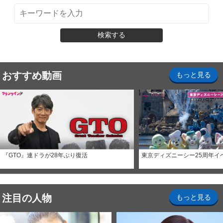
検索する
おすすめ動画
もっと見る
『GTO』連ドラが28年ぶり復活
東京ディズニーシー25周年イ
注目の人物
もっと見る