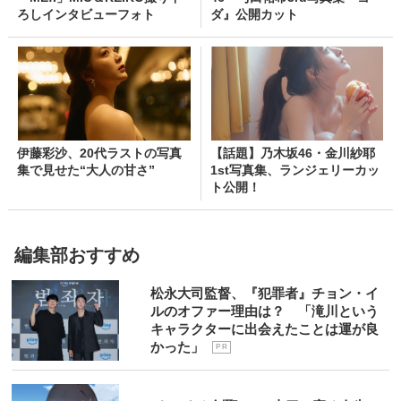
ろしインタビューフォト
ダ』公開カット
伊藤彩沙、20代ラストの写真
【話題】乃木坂46・金川紗耶
集で見せた“大人の甘さ”
1st写真集、ランジェリーカッ
ト公開！
編集部おすすめ
松永大司監督、『犯罪者』チョン・イ
ルのオファー理由は？ 「滝川という
キャラクターに出会えたことは運が良
かった」
P R