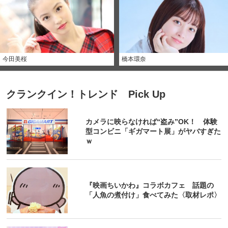
今田美桜
橋本環奈
クランクイン！トレンド Pick Up
カメラに映らなければ“盗み”OK！ 体験
型コンビニ「ギガマート展」がヤバすぎた
ｗ
『映画ちいかわ』コラボカフェ 話題の
「人魚の煮付け」食べてみた〈取材レポ〉