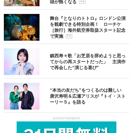
頭が熱くなる
P R
舞台『となりのトトロ』ロンドン公演
を観劇できる特別企画！ ローチケ
［旅行］海外航空券取扱スタート記念
で実施
P R
鎮西寿々歌「お芝居を辞めようと思っ
てからの再スタートだった」 主演作
で再会した“演じる喜び”
“本当の友だち”をつくるのは難しい
唐沢寿明＆広瀬アリスが『トイ・スト
ーリー５』を語る
[ADVERTISEMENT]