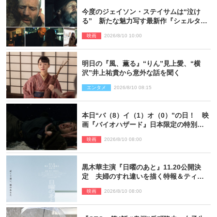
今度のジェイソン・ステイサムは“泣け
る” 新たな魅力写す最新作『シェルタ
ー』場面写真解禁
映画
2026/8/10 10:00
明日の『風、薫る』“りん”見上愛、“横
沢”井上祐貴から意外な話を聞く
エンタメ
2026/8/10 08:15
本日“バ（8）イ（1）オ（0）”の日！ 映
画『バイオハザード』日本限定の特別予
告が解禁
映画
2026/8/10 08:00
黒木華主演『日曜のあと』11.20公開決
定 夫婦のすれ違いを描く特報＆ティザ
ービジュアル解禁
映画
2026/8/10 08:00