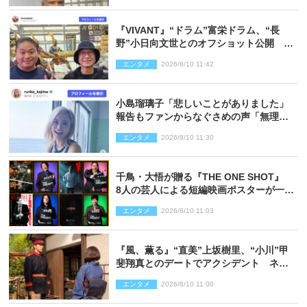
『VIVANT』“ドラム”富栄ドラム、“長
野”小日向文世とのオフショット公開
「たくさん褒めていただいた」と感謝
エンタメ
2026/8/10 11:42
小島瑠璃子「悲しいことがありました」
報告もファンからなぐさめの声「無理し
ないように！」
エンタメ
2026/8/10 11:30
千鳥・大悟が贈る『THE ONE SHOT』
8人の芸人による短編映画ポスターが一挙
公開
エンタメ
2026/8/10 11:03
『風、薫る』“直美”上坂樹里、“小川”甲
斐翔真とのデートでアクシデント ネッ
ト心配「何かのフラグ？」「嫌な予感」
エンタメ
2026/8/10 11:00