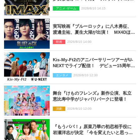
夜”モチーフのIMAX版ポスターも完成
アニメ･ゲーム
2026/8/10 14:15
実写映画『ブルーロック』に八木勇征、
渡邊圭祐、夏生大湖が出演！ MX4Dほか
での上映＆応援上映も決定
映画
2026/8/10 14:00
Kis‐My‐Ft2のアニバーサリーツアーがU‐
NEXTでライブ配信！ デビュー15周年の
記念日に開催される特別な公演
エンタメ
2026/8/10 12:30
舞台『けものフレンズ』新作公演、私立
恵比寿中学がジャパリパークに登場！
演劇
2026/8/10 12:00
『もうパパ！』原菜乃華の初恋相手役に
岩瀬洋志が決定 「今を変えたいと思って
いる人の背中を押してくれる」作品