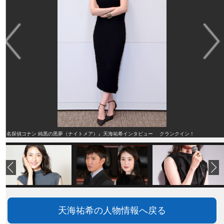
『名探偵コナン 純黒の黒夢（ナイトメア）』天海祐希インタビュー クランクイン！
天海祐希の人物情報へ戻る