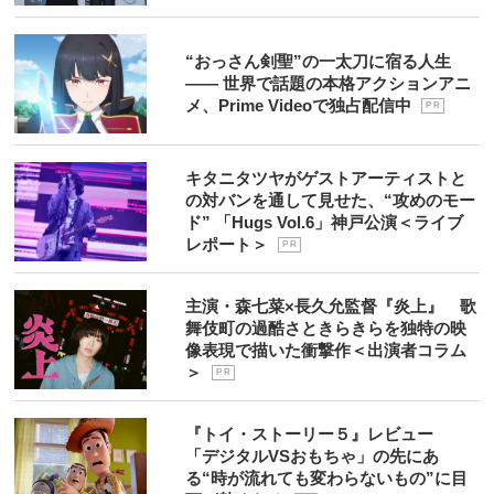
“おっさん剣聖”の一太刀に宿る人生
―― 世界で話題の本格アクションアニ
メ、Prime Videoで独占配信中
P R
キタニタツヤがゲストアーティストと
の対バンを通して見せた、“攻めのモー
ド” 「Hugs Vol.6」神戸公演＜ライブ
レポート＞
P R
主演・森七菜×長久允監督『炎上』 歌
舞伎町の過酷さときらきらを独特の映
像表現で描いた衝撃作＜出演者コラム
＞
P R
『トイ・ストーリー５』レビュー
「デジタルVSおもちゃ」の先にあ
る“時が流れても変わらないもの”に目