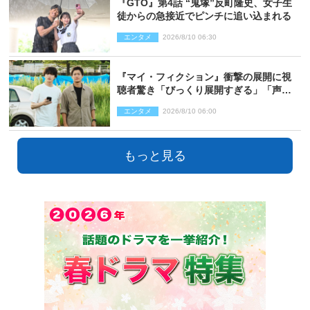
『GTO』第4話 “鬼塚”反町隆史、女子生
徒からの急接近でピンチに追い込まれる
エンタメ
2026/8/10 06:30
『マイ・フィクション』衝撃の展開に視
聴者驚き「びっくり展開すぎる」「声出
た」（ネタバレあり）
エンタメ
2026/8/10 06:00
もっと見る