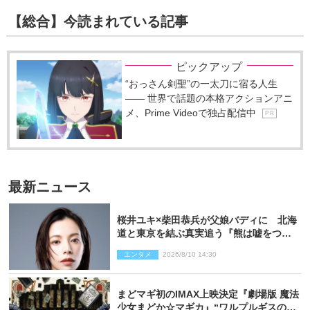
【総合】今読まれている記事
ピックアップ
“おっさん剣聖”の一太刀に宿る人生
―― 世界で話題の本格アクションアニ
メ、Prime Videoで独占配信中
P R
最新ニュース
桜井ユキ×柴田恭兵が父娘バディに 北海
道と東京を結ぶ真実追う『熊は嘘をつか
ない』2027年春放送
エンタメ
2026/8/10 14:30
まどマギ初のIMAX上映決定『劇場版 魔法
少女まどか☆マギカ』“ワルプルギスの