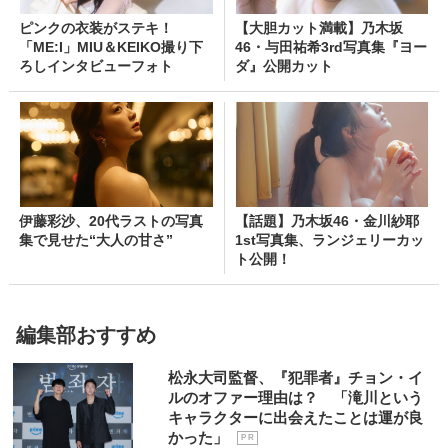
ピンクの衣装がステキ！
【大胆カット満載】乃木坂
「ME:I」MIU＆KEIKO撮り下
46・与田祐希3rd写真集『ヨー
ろしインタビューフォト
ダ』公開カット
伊藤彩沙、20代ラストの写真
【話題】乃木坂46・金川紗耶
集で見せた“大人の甘さ”
1st写真集、ランジェリーカッ
ト公開！
編集部おすすめ
松永大司監督、『犯罪者』チョン・イ
ルのオファー理由は？ 「滝川という
キャラクターに出会えたことは運が良
かった」
P R