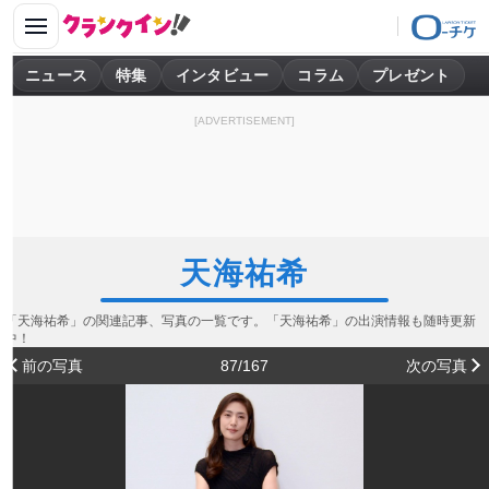
ニュース
特集
インタビュー
コラム
プレゼント
[ADVERTISEMENT]
天海祐希
「天海祐希」の関連記事、写真の一覧です。「天海祐希」の出演情報も随時更新
中！
前の写真
87/167
次の写真