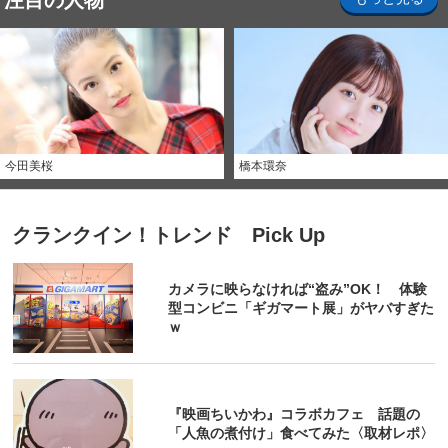
注目の人物
今田美桜
橋本環奈
クランクイン！トレンド Pick Up
カメラに映らなければ“盗み”OK！ 体験
型コンビニ「ギガマート展」がヤバすぎた
ｗ
『映画ちいかわ』コラボカフェ 話題の
「人魚の煮付け」食べてみた〈取材レポ〉