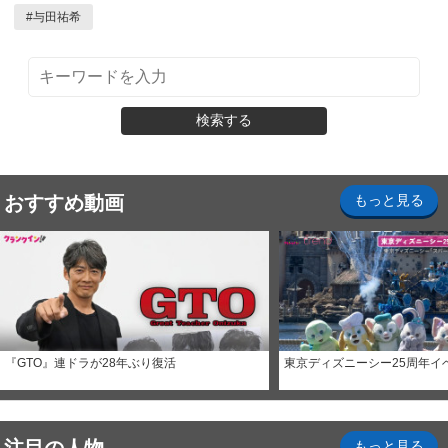
#
与田祐希
検索する
おすすめ動画
もっと見る
『GTO』連ドラが28年ぶり復活
東京ディズニーシー25周年イ
もっと見る