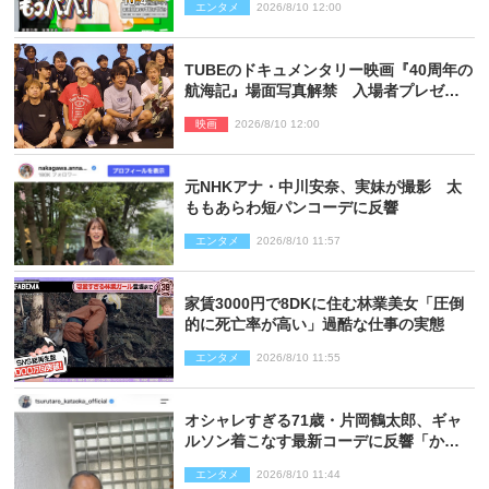
エンタメ
2026/8/10 12:00
TUBEのドキュメンタリー映画『40周年の
航海記』場面写真解禁 入場者プレゼン
トも決定
映画
2026/8/10 12:00
元NHKアナ・中川安奈、実妹が撮影 太
ももあらわ短パンコーデに反響
エンタメ
2026/8/10 11:57
家賃3000円で8DKに住む林業美女「圧倒
的に死亡率が高い」過酷な仕事の実態
エンタメ
2026/8/10 11:55
オシャレすぎる71歳・片岡鶴太郎、ギャ
ルソン着こなす最新コーデに反響「かっ
こいい」
エンタメ
2026/8/10 11:44