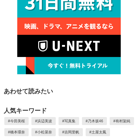
あわせて読みたい
人気キーワード
#
今田美桜
#
浜辺美波
#
写真集
#
乃木坂46
#
有村架純
#
橋本環奈
#
小松菜奈
#
吉岡里帆
#
土屋太鳳