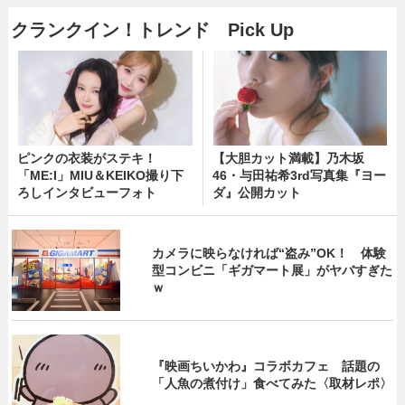
クランクイン！トレンド Pick Up
ピンクの衣装がステキ！
【大胆カット満載】乃木坂
「ME:I」MIU＆KEIKO撮り下
46・与田祐希3rd写真集『ヨー
ろしインタビューフォト
ダ』公開カット
カメラに映らなければ“盗み”OK！ 体験
型コンビニ「ギガマート展」がヤバすぎた
ｗ
『映画ちいかわ』コラボカフェ 話題の
「人魚の煮付け」食べてみた〈取材レポ〉