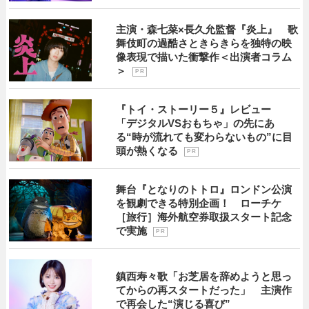
主演・森七菜×長久允監督『炎上』 歌
舞伎町の過酷さときらきらを独特の映
像表現で描いた衝撃作＜出演者コラム
＞
P R
『トイ・ストーリー５』レビュー
「デジタルVSおもちゃ」の先にあ
る“時が流れても変わらないもの”に目
頭が熱くなる
P R
舞台『となりのトトロ』ロンドン公演
を観劇できる特別企画！ ローチケ
［旅行］海外航空券取扱スタート記念
で実施
P R
鎮西寿々歌「お芝居を辞めようと思っ
てからの再スタートだった」 主演作
で再会した“演じる喜び”