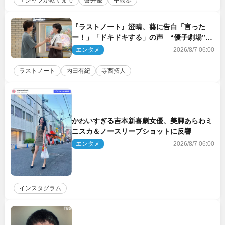
『ラストノート』澄晴、葵に告白「言った
ー！」「ドキドキする」の声 “優子劇場”も
話題
エンタメ
2026/8/7 06:00
ラストノート
内田有紀
寺西拓人
かわいすぎる吉本新喜劇女優、美脚あらわミ
ニスカ＆ノースリーブショットに反響
エンタメ
2026/8/7 06:00
インスタグラム