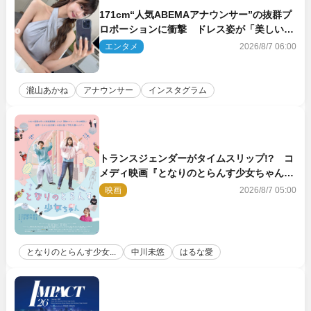
171cm“人気ABEMAアナウンサー”の抜群プ
ロポーションに衝撃 ドレス姿が「美しい」
「品がありすぎる」
エンタメ
2026/8/7 06:00
瀧山あかね
アナウンサー
インスタグラム
トランスジェンダーがタイムスリップ!? コ
メディ映画『となりのとらんす少女ちゃん』
11.7公開決定
映画
2026/8/7 05:00
となりのとらんす少女...
中川未悠
はるな愛