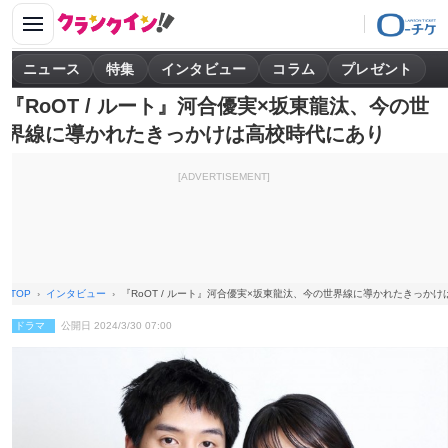
ニュース
特集
インタビュー
コラム
プレゼント
『RoOT / ルート』河合優実×坂東龍汰、今の世
界線に導かれたきっかけは高校時代にあり
[ADVERTISEMENT]
TOP
インタビュー
『RoOT / ルート』河合優実×坂東龍汰、今の世界線に導かれたきっか
ドラマ
公開日 2024/3/30 07:00