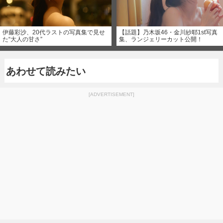
伊藤彩沙、20代ラストの写真集で見せ
【話題】乃木坂46・金川紗耶1st写真
た“大人の甘さ”
集、ランジェリーカット公開！
あわせて読みたい
[ADVERTISEMENT]