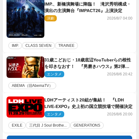
IMP.、新橋演舞場に降臨！ 滝沢秀明構成・
演出の主演舞台『IMPACT26』上演決定
演劇
2026/8/7 04:00
IMP.
CLASS SEVEN
TRAINEE
31歳こどおじ・18歳底辺YouTuberらの根性
を叩きなおす！ 『男磨きハウス』第2弾コ
ーチ陣発表
エンタメ
2026/8/6 20:42
ABEMA（旧AbemaTV）
LDHアーティスト20組が集結！ 『LDH
LIVE‐EXPO』史上初の国立競技場で開催決定
エンタメ
2026/8/6 20:00
EXILE
三代目 J Soul Brothe...
GENERATIONS