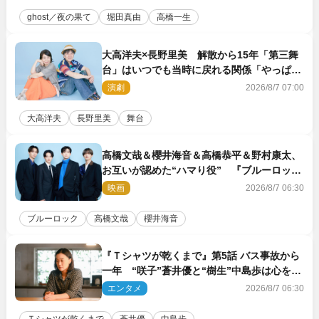
ghost／夜の果て
堀田真由
高橋一生
大高洋夫×長野里美 解散から15年「第三舞
台」はいつでも当時に戻れる関係「やっぱり
他の方たちとは違います」
演劇
2026/8/7 07:00
大高洋夫
長野里美
舞台
高橋文哉＆櫻井海音＆高橋恭平＆野村康太、
お互いが認めた“ハマり役” 『ブルーロッ
ク』で築いた最高のチームワーク
映画
2026/8/7 06:30
ブルーロック
高橋文哉
櫻井海音
『Ｔシャツが乾くまで』第5話 バス事故から
一年 “咲子”蒼井優と“樹生”中島歩は心を許
しあえる関係に
エンタメ
2026/8/7 06:30
Ｔシャツが乾くまで
蒼井優
中島歩