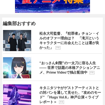
編集部おすすめ
松永大司監督、『犯罪者』チョン・イ
ルのオファー理由は？ 「滝川という
キャラクターに出会えたことは運が良
かった」
P R
“おっさん剣聖”の一太刀に宿る人生
―― 世界で話題の本格アクションアニ
メ、Prime Videoで独占配信中
P R
キタニタツヤがゲストアーティストと
の対バンを通して見せた、“攻めのモー
ド” 「Hugs Vol.6」神戸公演＜ライブ
レポート＞
P R