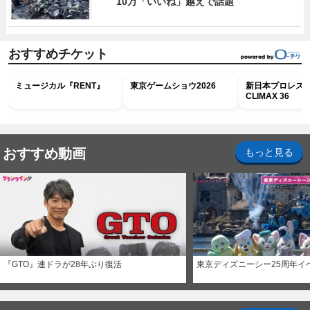
10万「いいね」越えで話題
おすすめチケット
ミュージカル『RENT』
東京ゲームショウ2026
新日本プロレス G
CLIMAX 36
おすすめ動画
もっと見る
『GTO』連ドラが28年ぶり復活
東京ディズニーシー25周年イ