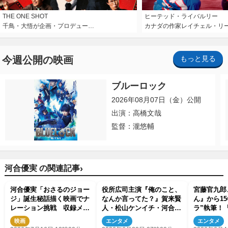
THE ONE SHOT
ヒーテッド・ライバルリー
千鳥・大悟が企画・プロデュー…
カナダの作家レイチェル・リ
今週公開の映画
もっと見る
ブルーロック
2026年08月07日（金）公開
出演：高橋文哉
監督：瀧悠輔
›
河合優実 の関連記事
河合優実「おさるのジョー
役所広司主演『俺のこと、
宮藤官九郎
ジ」誕生秘話描く映画でナ
なんか言ってた？』賀来賢
ん』から1
レーション挑戦 収録メイ
人・松山ケンイチ・河合優
ラ”執筆！
キング映像解禁
実ら豪華追加キャスト発表
チ』主演は
映画
エンタメ
エンタメ