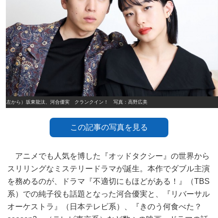
（左から）坂東龍汰、河合優実 クランクイン！ 写真：高野広美
この記事の写真を見る
アニメでも人気を博した『オッドタクシー』の世界から
スリリングなミステリードラマが誕生。本作でダブル主演
を務めるのが、ドラマ『不適切にもほどがある！』（TBS
系）での純子役も話題となった河合優実と、『リバーサル
オーケストラ』（日本テレビ系）、『きのう何食べた？