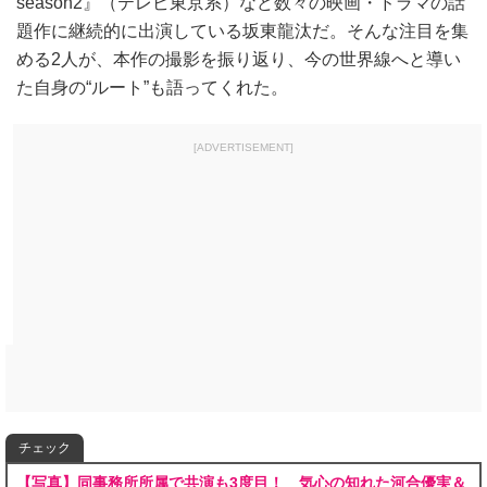
season2』（テレビ東京系）など数々の映画・ドラマの話
題作に継続的に出演している坂東龍汰だ。そんな注目を集
める2人が、本作の撮影を振り返り、今の世界線へと導い
た自身の“ルート”も語ってくれた。
[ADVERTISEMENT]
チェック
【写真】同事務所所属で共演も3度目！ 気心の知れた河合優実＆