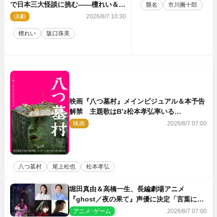
で日本三大怪談に挑む――檀れい＆阪
襲名
市川團十郎
口珠美が語る「牡丹灯籠」の新たな魅
演劇
2026/8/7 10:30
力
檀れい
阪口珠美
映画『八つ墓村』メインビジュアル＆本予告
解禁 主題歌はB’z松本孝弘率いる
TMG「DOOM」に決定
映画
2026/8/7 07:00
八つ墓村
尾上松也
松本孝弘
堀田真由＆高橋一生、長編劇場アニメ
『ghost／夜の果て』声優に決定「言葉には
できない沢山の感情を思い出しました」
アニメ･ゲーム
2026/8/7 07:00