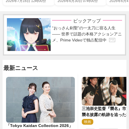
2026年7月16日 12時00分
2026年6月30日 07時00分
2026年6月4
ピックアップ
“おっさん剣聖”の一太刀に宿る人生
―― 世界で話題の本格アクションアニ
メ、Prime Videoで独占配信中
P R
最新ニュース
三池崇史監督『襲名』市
襲名披露の軌跡を追った場
点解禁！
映画
2
「Tokyo Kaidan Collection 2026」