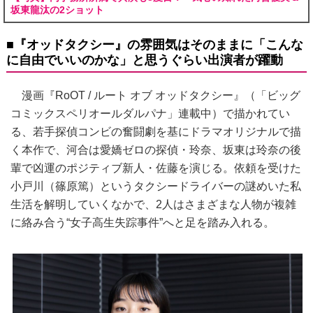
坂東龍汰の2ショット
■『オッドタクシー』の雰囲気はそのままに「こんな
に自由でいいのかな」と思うぐらい出演者が躍動
漫画『RoOT / ルート オブ オッドタクシー』（「ビッグ
コミックスペリオールダルパナ」連載中）で描かれてい
る、若手探偵コンビの奮闘劇を基にドラマオリジナルで描
く本作で、河合は愛嬌ゼロの探偵・玲奈、坂東は玲奈の後
輩で凶運のポジティブ新人・佐藤を演じる。依頼を受けた
小戸川（篠原篤）というタクシードライバーの謎めいた私
生活を解明していくなかで、2人はさまざまな人物が複雑
に絡み合う“女子高生失踪事件”へと足を踏み入れる。