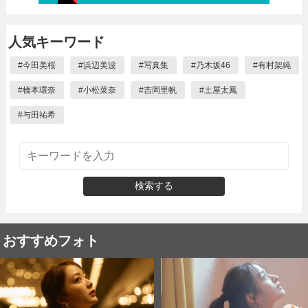
人気キーワード
#
今田美桜
#
浜辺美波
#
写真集
#
乃木坂46
#
有村架純
#
橋本環奈
#
小松菜奈
#
吉岡里帆
#
土屋太鳳
#
与田祐希
検索する
おすすめフォト