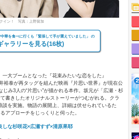
クイン！ 写真：上野留加
で中華を食べに行くも「緊張して手が震えていました」 の
ャラリーを見る(16枚)
一大ブームとなった『花束みたいな恋をした』
土井裕泰が再タッグを組んだ映画『片思い世界』が現在公
なじみ3人の“片思い”が描かれる本作。坂元が「広瀬・杉
当て書きしたオリジナルストーリーがつむがれる。クラ
鼎談を実施。物語の展開上、詳細は伏せられているた
するアプローチをじっくりと伺った。
良しな杉咲花×広瀬すず×清原果耶