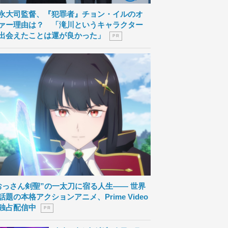
永大司監督、『犯罪者』チョン・イルのオ
ァー理由は？ 「滝川というキャラクター
出会えたことは運が良かった」
P R
おっさん剣聖”の一太刀に宿る人生―― 世界
話題の本格アクションアニメ、Prime Video
独占配信中
P R