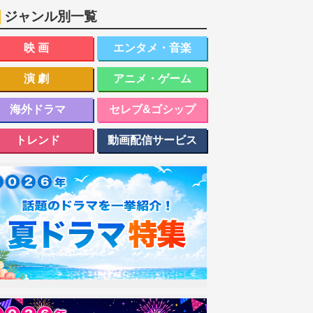
ジャンル別一覧
映画
エンタメ・音楽
演劇
アニメ・ゲーム
海外ドラマ
セレブ&ゴシップ
トレンド
動画配信サービス