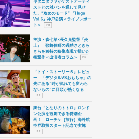
キタニタツヤがゲストアーティ
ストとの対バンを通して見せ
た、“攻めのモード” 「Hugs
Vol.6」神戸公演＜ライブレポー
ト＞
P R
主演・森七菜×長久允監督『炎
上』 歌舞伎町の過酷さときら
きらを独特の映像表現で描いた
衝撃作＜出演者コラム＞
P R
『トイ・ストーリー５』レビュ
ー 「デジタルVSおもちゃ」の
先にある“時が流れても変わら
ないもの”に目頭が熱くなる
P R
舞台『となりのトトロ』ロンド
ン公演を観劇できる特別企
画！ ローチケ［旅行］海外航
空券取扱スタート記念で実施
P R