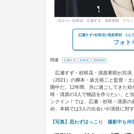
（左から）杉咲花、広瀬すず、清原果耶 クラン
広瀬すず×杉咲花×清原果耶 3人
フォトギ
関連 :
広瀬すず
杉咲花
清原果耶
広瀬すず・杉咲花・清原果耶が共演、
（2021）の脚本・坂元裕二と監督・
開中だ。12年間、共に過ごしてきた幼
咲・清原の3人で物語を作りたい」と
ンクイン！では、広瀬・杉咲・清原の
め、本稿では3人の出会いや演技に対
【写真】思わずほっこり 撮影中も仲