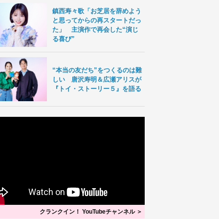
鎮西寿々歌「お芝居を辞めよう
と思ってからの再スタートだっ
た」 主演作で再会した“演じ
る喜び”
“本当の友だち”をつくるのは難
しい 唐沢寿明＆広瀬アリスが
『トイ・ストーリー５』を語る
クランクイン！ YouTubeチャンネル ＞