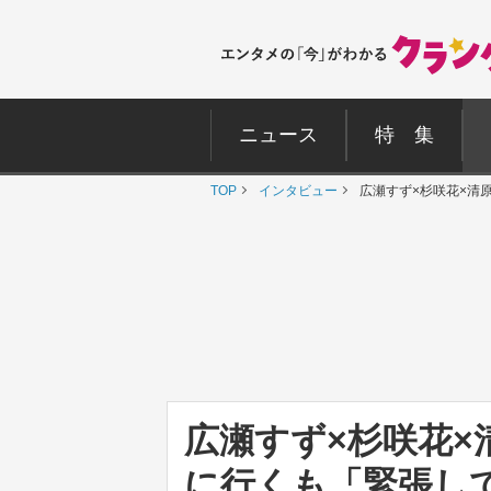
ニュース
特 集
TOP
インタビュー
広瀬すず×杉咲花×清
広瀬すず×杉咲花×
に行くも「緊張し