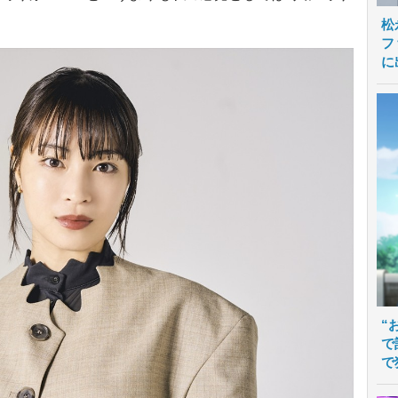
松
フ
に
“
で
で