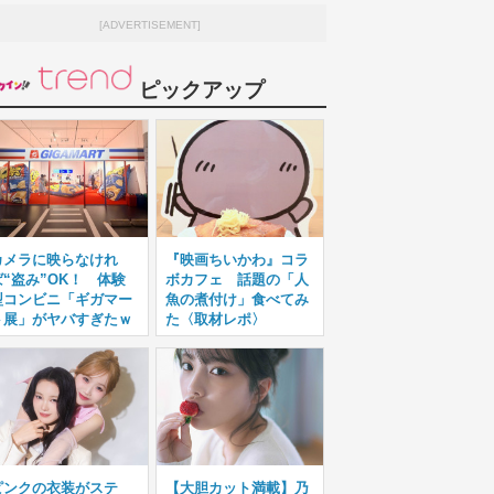
[ADVERTISEMENT]
ピックアップ
カメラに映らなけれ
『映画ちいかわ』コラ
ば“盗み”OK！ 体験
ボカフェ 話題の「人
型コンビニ「ギガマー
魚の煮付け」食べてみ
ト展」がヤバすぎたｗ
た〈取材レポ〉
ピンクの衣装がステ
【大胆カット満載】乃