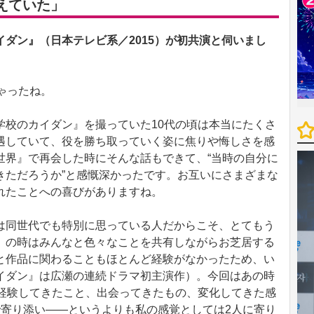
えていた」
ダン』（日本テレビ系／2015）が初共演と伺いまし
。
ゃったね。
学校のカイダン』を撮っていた10代の頃は本当にたくさ
遇していて、役を勝ち取っていく姿に焦りや悔しさを感
世界』で再会した時にそんな話もできて、“当時の自分に
きただろうか”と感慨深かったです。お互いにさまざまな
れたことへの喜びがありますね。
は同世代でも特別に思っている人だからこそ、とてもう
』の時はみんなと色々なことを共有しながらお芝居する
と作品に関わることもほとんど経験がなかったため、い
イダン』は広瀬の連続ドラマ初主演作）。今回はあの時
で経験してきたこと、出会ってきたもの、変化してきた感
で寄り添い――というよりも私の感覚としては2人に寄り