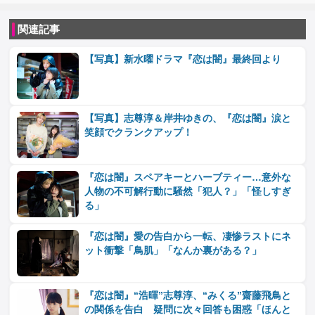
関連記事
【写真】新水曜ドラマ『恋は闇』最終回より
【写真】志尊淳＆岸井ゆきの、『恋は闇』涙と
笑顔でクランクアップ！
『恋は闇』スペアキーとハーブティー…意外な
人物の不可解行動に騒然「犯人？」「怪しすぎ
る」
『恋は闇』愛の告白から一転、凄惨ラストにネ
ット衝撃「鳥肌」「なんか裏がある？」
『恋は闇』“浩暉”志尊淳、“みくる”齋藤飛鳥と
の関係を告白 疑問に次々回答も困惑「ほんと