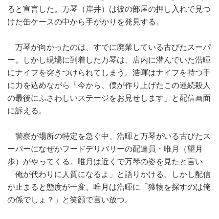
ると宣言した。万琴（岸井）は彼の部屋の押し入れで見つ
けた缶ケースの中から手がかりを発見する。
万琴が向かったのは、すでに廃業している古びたスーパ
ー。しかし現場に到着した万琴は、店内に潜んでいた浩暉
にナイフを突きつけられてしまう。浩暉はナイフを持つ手
に力を込めながら「今から、僕が作り上げたこの連続殺人
の最後にふさわしいステージをお見せします」と配信画面
に訴える。
警察が場所の特定を急ぐ中、浩暉と万琴がいる古びたス
ーパーになぜかフードデリバリーの配達員・唯月（望月
歩）がやってくる。唯月は近くで万琴の姿を見たと言い
「俺が代わりに人質になるよ」と語りかける。しかし配信
が止まると態度が一変。唯月は浩暉に「獲物を探すのは俺
の係でしょ？」と笑顔で言い放つ。