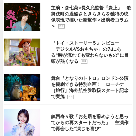
主演・森七菜×長久允監督『炎上』 歌
舞伎町の過酷さときらきらを独特の映
像表現で描いた衝撃作＜出演者コラム
＞
P R
『トイ・ストーリー５』レビュー
「デジタルVSおもちゃ」の先にあ
る“時が流れても変わらないもの”に目
頭が熱くなる
P R
舞台『となりのトトロ』ロンドン公演
を観劇できる特別企画！ ローチケ
［旅行］海外航空券取扱スタート記念
で実施
P R
鎮西寿々歌「お芝居を辞めようと思っ
てからの再スタートだった」 主演作
で再会した“演じる喜び”