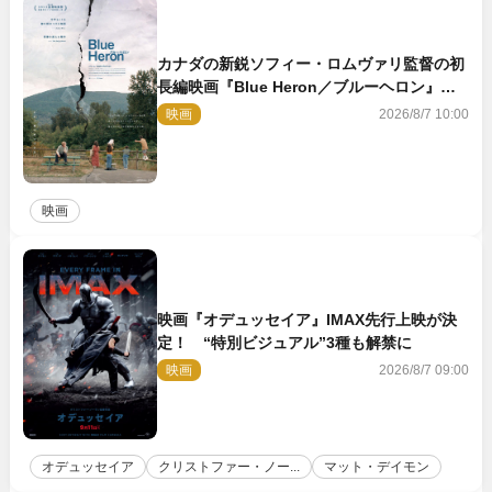
カナダの新鋭ソフィー・ロムヴァリ監督の初
長編映画『Blue Heron／ブルーヘロン』
10.23公開
映画
2026/8/7 10:00
映画
映画『オデュッセイア』IMAX先行上映が決
定！ “特別ビジュアル”3種も解禁に
映画
2026/8/7 09:00
オデュッセイア
クリストファー・ノー...
マット・デイモン