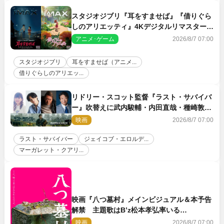
スタジオジブリ『耳をすませば』『借りぐら
しのアリエッティ』4Kデジタルリマスターで
IMAX上映決定！
アニメ･ゲーム
2026/8/7 07:00
スタジオジブリ
耳をすませば（アニメ...
借りぐらしのアリエッ...
リドリー・スコット監督『ラスト・サバイバ
ー』吹替えに武内駿輔・内田直哉・種崎敦
美・井上和彦ら豪華声優陣が集結！
映画
2026/8/7 07:00
ラスト・サバイバー
ジェイコブ・エロルデ...
マーガレット・クアリ...
映画『八つ墓村』メインビジュアル＆本予告
解禁 主題歌はB’z松本孝弘率いる
TMG「DOOM」に決定
映画
2026/8/7 07:00