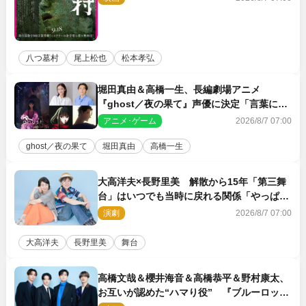
八つ墓村
尾上松也
松本孝弘
堀田真由＆高橋一生、長編劇場アニメ
『ghost／夜の果て』声優に決定「言葉には
できない沢山の感情を思い出しました」
アニメ･ゲーム
2026/8/7 07:00
ghost／夜の果て
堀田真由
高橋一生
大高洋夫×長野里美 解散から15年「第三舞
台」はいつでも当時に戻れる関係「やっぱり
他の方たちとは違います」
演劇
2026/8/7 07:00
大高洋夫
長野里美
舞台
高橋文哉＆櫻井海音＆高橋恭平＆野村康太、
お互いが認めた“ハマり役” 『ブルーロッ