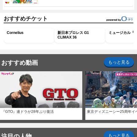
おすすめチケット
Cornelius
新日本プロレス G1
ミュージカル『R
CLIMAX 36
おすすめ動画
もっと見る
『GTO』連ドラが28年ぶり復活
東京ディズニーシー25周年イ
注目の人物
もっと見る