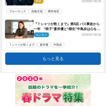
ク』で築いた最高のチームワーク
映画
2026/8/7 06:30
ブルーロック
高橋文哉
櫻井海音
『Ｔシャツが乾くまで』第5話 バス事故から
一年 “咲子”蒼井優と“樹生”中島歩は心を許
しあえる関係に
エンタメ
2026/8/7 06:30
Ｔシャツが乾くまで
蒼井優
中島歩
もっと見る