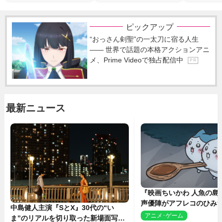
ピックアップ
“おっさん剣聖”の一太刀に宿る人生
―― 世界で話題の本格アクションアニ
メ、Prime Videoで独占配信中
P R
最新ニュース
『映画ちいかわ 人魚の島
声優陣がアフレコのひみ
中島健人主演『SとX』30代の“い
を解説！ 新カットも到
アニメ･ゲーム
2
ま”のリアルを切り取った新場面写真