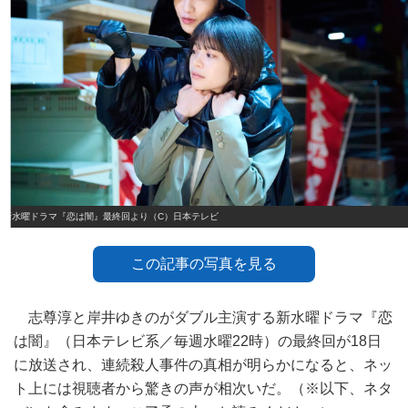
新水曜ドラマ『恋は闇』最終回より（C）日本テレビ
この記事の写真を見る
志尊淳と岸井ゆきのがダブル主演する新水曜ドラマ『恋
は闇』（日本テレビ系／毎週水曜22時）の最終回が18日
に放送され、連続殺人事件の真相が明らかになると、ネッ
ト上には視聴者から驚きの声が相次いだ。（※以下、ネタ