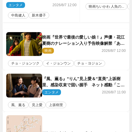
5点解禁
エンタメ
2026/8/7 12:00
映画ちいかわ 人魚の...
中島健人
新木優子
映画『世界で最後の愛しい娘！』声優・花江
夏樹のナレーション入り予告映像解禁「あふ
れ出る温かさに涙が止まらない！」
映画
2026/8/7 12:00
チョ・ジョンソク
イ・ジョンウン
チョ・ヨジョン
『風、薫る』“りん”見上愛＆“直美”上坂樹
里、感染収束で固い握手 ネット感動「この
バディは最強」「アツい」
エンタメ
2026/8/7 11:00
風、薫る
見上愛
上坂樹里