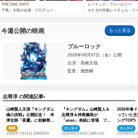
THE ONE SHOT
ヒーテッド・ライバルリー
千鳥・大悟が企画・プロデュー…
カナダの作家レイチェル・リ
今週公開の映画
もっと見る
ブルーロック
2026年08月07日（金）公開
出演：高橋文哉
監督：瀧悠輔
›
志尊淳 の関連記事
山崎賢人主演『キングダム
『キングダム』山崎賢人＆
2026年春
魂の決戦』公開記念！ 米
志尊淳＆神尾楓珠が
っていた主
津玄師「夜鷹」に初解禁の
「anan」表紙に登場 フォ
ングTOP5
本編映像を使用したPV到
ーマルな装い
映画
エンタメ
エンタメ
着
2026年7月31日 20時00分
2026年6月30日 18時14分
2026年6月2