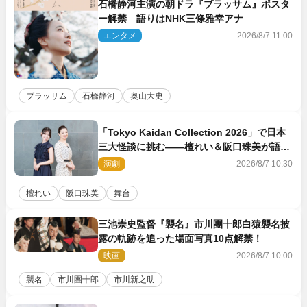
石橋静河主演の朝ドラ『ブラッサム』ポスタ
ー解禁 語りはNHK三條雅幸アナ
エンタメ
2026/8/7 11:00
ブラッサム
石橋静河
奥山大史
「Tokyo Kaidan Collection 2026」で日本
三大怪談に挑む――檀れい＆阪口珠美が語る
「牡丹灯籠」の新たな魅力
演劇
2026/8/7 10:30
檀れい
阪口珠美
舞台
三池崇史監督『襲名』市川團十郎白猿襲名披
露の軌跡を追った場面写真10点解禁！
映画
2026/8/7 10:00
襲名
市川團十郎
市川新之助