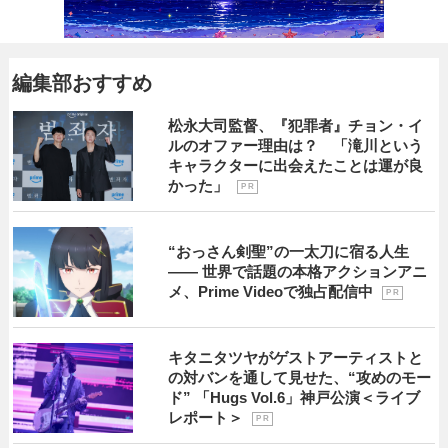
編集部おすすめ
松永大司監督、『犯罪者』チョン・イ
ルのオファー理由は？ 「滝川という
キャラクターに出会えたことは運が良
かった」
P R
“おっさん剣聖”の一太刀に宿る人生
―― 世界で話題の本格アクションアニ
メ、Prime Videoで独占配信中
P R
キタニタツヤがゲストアーティストと
の対バンを通して見せた、“攻めのモー
ド” 「Hugs Vol.6」神戸公演＜ライブ
レポート＞
P R