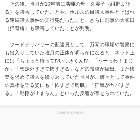
その後、唯月が10年前に浩暉の母・久美子（紺野まひ
る）を殺害していたことや、ホルスの目殺人事件と呼ばれ
る連続殺人事件の実行犯だったこと、さらに刑事の大和田
（猫背椿）も殺害していたことが判明。
フードデリバリーの配達員として、万琴の職場や警察に
も出入りしていた唯月の正体が明らかになると、ネット上
には「ちょっと待って!?いつきくん!?」「うーっわ！まじ
か」「想定外すぎて怖すぎる」などの投稿が続出。また快
楽を求めて殺人を繰り返していた唯月が、嬉々として事件
の真相を語る姿にも「怖すぎて鳥肌」「狂気がヤバすぎ
る」「動悸が止まらん」といった反響が寄せられていた。
[ADVERTISEMENT]