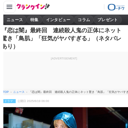
ニュース
特集
インタビュー
コラム
プレゼント
『恋は闇』最終回 連続殺人鬼の正体にネット
驚き「鳥肌」「狂気がヤバすぎる」（ネタバレ
あり）
[ADVERTISEMENT]
TOP
ニュース
『恋は闇』最終回 連続殺人鬼の正体にネット驚き「鳥肌」「狂気がヤバす
ドラマ
公開日 2025/6/19 06:00