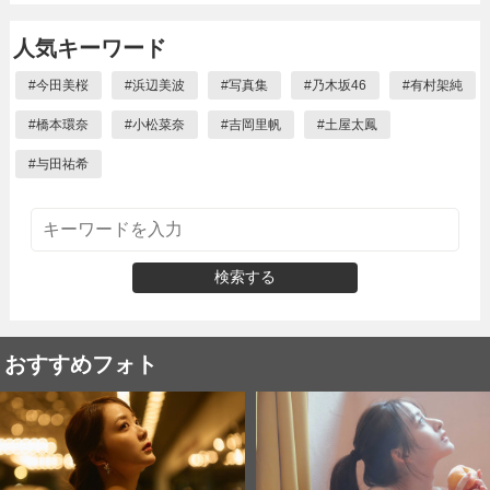
人気キーワード
#
今田美桜
#
浜辺美波
#
写真集
#
乃木坂46
#
有村架純
#
橋本環奈
#
小松菜奈
#
吉岡里帆
#
土屋太鳳
#
与田祐希
検索する
おすすめフォト