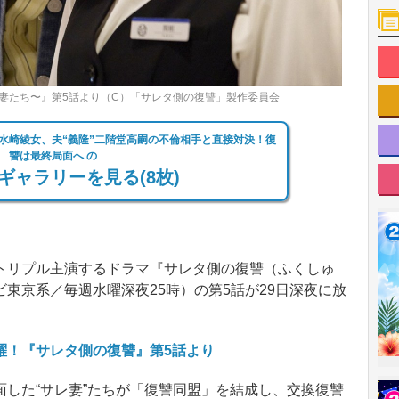
妻たち〜』第5話より（C）「サレタ側の復讐」製作委員会
”水崎綾女、夫“義隆”二階堂高嗣の不倫相手と直接対決！復
讐は最終局面へ の
ギャラリーを見る(8枚)
リプル主演するドラマ『サレタ側の復讐（ふくしゅ
東京系／毎週水曜深夜25時）の第5話が29日深夜に放
躍！『サレタ側の復讐』第5話より
した“サレ妻”たちが「復讐同盟」を結成し、交換復讐