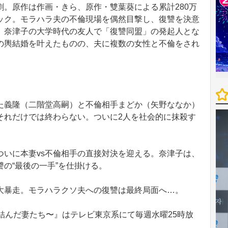
。原作は作画・きら、原作・雙葉葵による累計280万
ック。モラハラ夫の不倫現場を偶然目撃し、復讐を決意
、奈津子の大学時代の友人で「復讐同盟」の発起人とな
の輿結婚を叶えたものの、夫に複数の女性と不倫をされ
義隆（二階堂高嗣）と不倫相手まどか（矢野ななか）
それだけでは終わらない。ついに2人を社会的に抹殺す
いに本妻vs不倫相手の直接対決を迎える。奈津子は、
の“最後の一手”を仕掛ける。
暴走。モラハラクソ夫への復讐は最終局面へ…。
結んだ妻たち〜』はテレビ東京系にて毎週水曜25時放