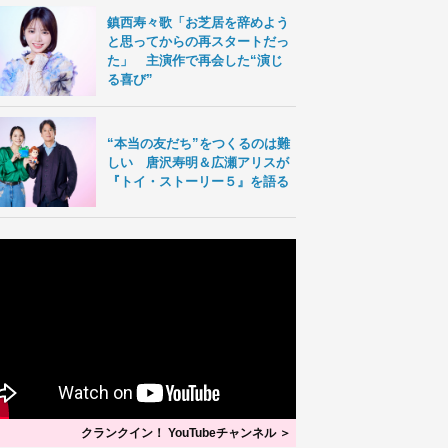
鎮西寿々歌「お芝居を辞めよう
と思ってからの再スタートだっ
た」 主演作で再会した“演じ
る喜び”
“本当の友だち”をつくるのは難
しい 唐沢寿明＆広瀬アリスが
『トイ・ストーリー５』を語る
クランクイン！ YouTubeチャンネル ＞