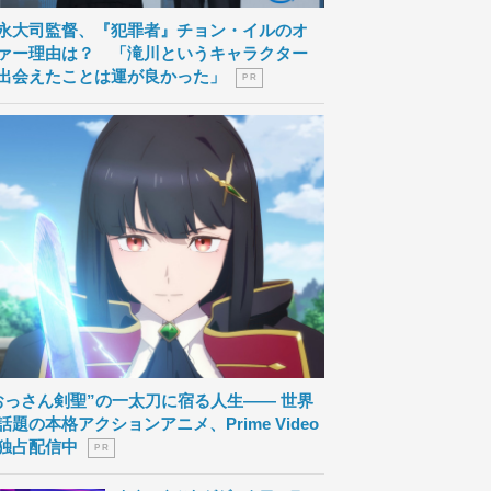
永大司監督、『犯罪者』チョン・イルのオ
ァー理由は？ 「滝川というキャラクター
出会えたことは運が良かった」
P R
おっさん剣聖”の一太刀に宿る人生―― 世界
話題の本格アクションアニメ、Prime Video
独占配信中
P R