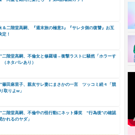
永＆二階堂高嗣、『週末旅の極意3』『サレタ側の復讐』お互
決定！
隆”二階堂高嗣、不倫女と修羅場→衝撃ラストに騒然「ホラーす
」（ネタバレあり）
乃”篠田麻里子、親友サレ妻にまさかの一言 ツッコミ続々「競
り取りよw」
”二階堂高嗣、不倫中の怪行動にネット爆笑 “行為後”の確認
聞かれるのヤダ」