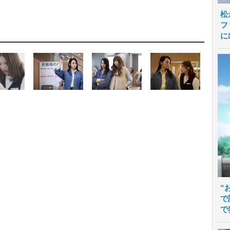
松
フ
に
“
で
で