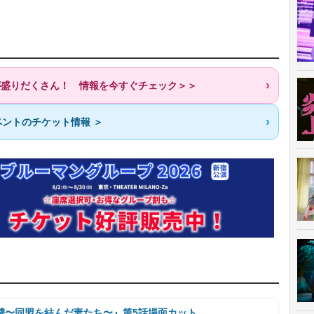
歌が盛りだくさん！ 情報を今すぐチェック＞＞
ントのチケット情報 ＞
讐〜同盟を結んだ妻たち〜』第5話場面カット