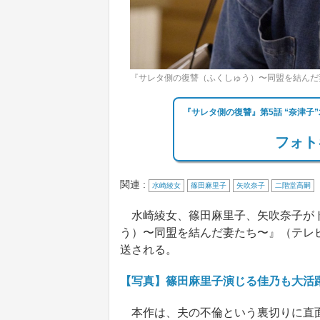
『サレタ側の復讐（ふくしゅう）〜同盟を結んだ
『サレタ側の復讐』第5話 “奈津子
フォト
関連 :
水崎綾女
篠田麻里子
矢吹奈子
二階堂高嗣
水崎綾女、篠田麻里子、矢吹奈子がト
う）〜同盟を結んだ妻たち〜』（テレビ
送される。
【写真】篠田麻里子演じる佳乃も大活
本作は、夫の不倫という裏切りに直面