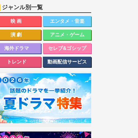
ジャンル別一覧
映画
エンタメ・音楽
演劇
アニメ・ゲーム
海外ドラマ
セレブ&ゴシップ
トレンド
動画配信サービス