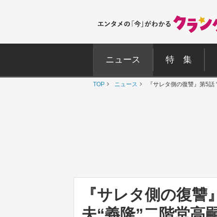
ニュース
特 集
TOP
ニュース
『サレタ側の復讐』第5話
『サレタ側の復讐』
夫“義隆”二階堂高