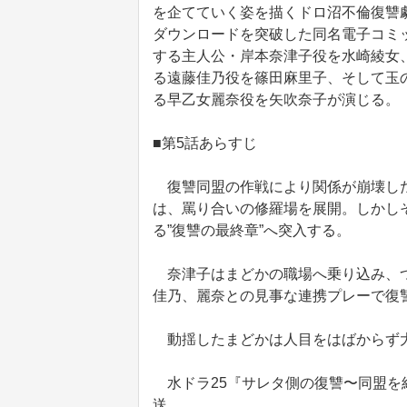
を企てていく姿を描くドロ沼不倫復讐劇
ダウンロードを突破した同名電子コミ
する主人公・岸本奈津子役を水崎綾女
る遠藤佳乃役を篠田麻里子、そして玉
る早乙女麗奈役を矢吹奈子が演じる。
■第5話あらすじ
復讐同盟の作戦により関係が崩壊した
は、罵り合いの修羅場を展開。しかし
る”復讐の最終章”へ突入する。
奈津子はまどかの職場へ乗り込み、つ
佳乃、麗奈との見事な連携プレーで復讐
動揺したまどかは人目をはばからず大
水ドラ25『サレタ側の復讐〜同盟を
送。