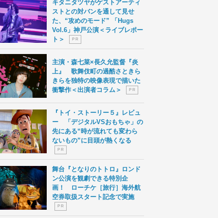
キタニタツヤがゲストアーティ
ストとの対バンを通して見せ
た、“攻めのモード” 「Hugs
Vol.6」神戸公演＜ライブレポー
ト＞
P R
主演・森七菜×長久允監督『炎
上』 歌舞伎町の過酷さときら
きらを独特の映像表現で描いた
衝撃作＜出演者コラム＞
P R
『トイ・ストーリー５』レビュ
ー 「デジタルVSおもちゃ」の
先にある“時が流れても変わら
ないもの”に目頭が熱くなる
P R
舞台『となりのトトロ』ロンド
ン公演を観劇できる特別企
画！ ローチケ［旅行］海外航
空券取扱スタート記念で実施
P R