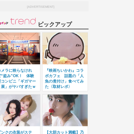
[ADVERTISEMENT]
ピックアップ
カメラに映らなけれ
『映画ちいかわ』コラ
ば“盗み”OK！ 体験
ボカフェ 話題の「人
型コンビニ「ギガマー
魚の煮付け」食べてみ
ト展」がヤバすぎたｗ
た〈取材レポ〉
ピンクの衣装がステ
【大胆カット満載】乃