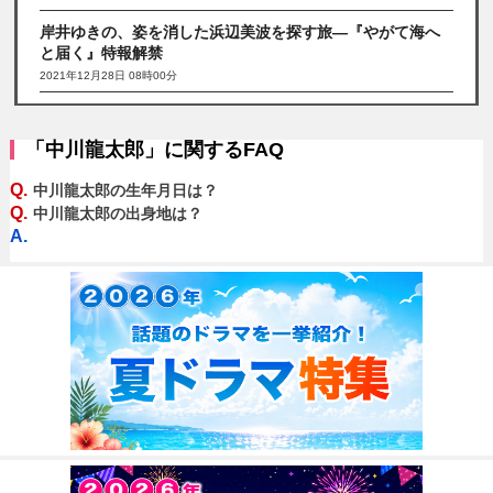
岸井ゆきの、姿を消した浜辺美波を探す旅―『やがて海へ
と届く』特報解禁
2021年12月28日 08時00分
「中川龍太郎」に関するFAQ
Q.
中川龍太郎の生年月日は？
Q.
中川龍太郎の出身地は？
A.