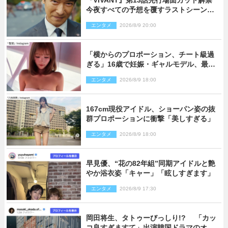
『VIVANT』第13話先行場面カット解禁
今夜すべての予想を覆すラストシーン
が…
エンタメ
2026/8/9 20:00
「横からのプロポーション、チート級過
ぎる」16歳で妊娠・ギャルモデル、最新
投稿にネット衝撃「美しすぎる」
エンタメ
2026/8/9 18:00
167cm現役アイドル、ショーパン姿の抜
群プロポーションに衝撃「美しすぎる」
エンタメ
2026/8/9 18:00
早見優、“花の82年組”同期アイドルと艶
やか浴衣姿「キャー」「眩しすぎます」
エンタメ
2026/8/9 17:30
岡田将生、タトゥーびっしり!? 「カッ
コ良すぎますて」出演韓国ドラマのオフ