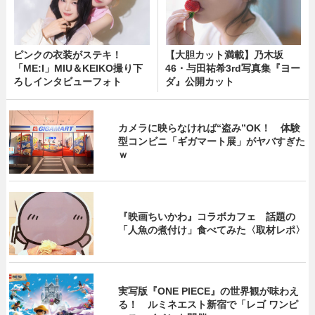
ピンクの衣装がステキ！
【大胆カット満載】乃木坂
「ME:I」MIU＆KEIKO撮り下
46・与田祐希3rd写真集『ヨー
ろしインタビューフォト
ダ』公開カット
カメラに映らなければ“盗み”OK！ 体験
型コンビニ「ギガマート展」がヤバすぎた
ｗ
『映画ちいかわ』コラボカフェ 話題の
「人魚の煮付け」食べてみた〈取材レポ〉
実写版『ONE PIECE』の世界観が味わえ
る！ ルミネエスト新宿で「レゴ ワンピ