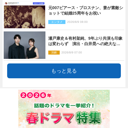
元007ピアース・ブロスナン、妻が素敵シ
ョットで結婚25周年をお祝い
エンタメ
2026/8/9 08:00
瀬戸康史＆有村架純、9年ぶり共演も印象
は変わらず 演出・白井晃への絶大なる
信頼を胸に舞台『キュー』に挑む
演劇
2026/8/9 07:00
もっと見る