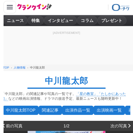
ニュース
特集
インタビュー
コラム
プレゼント
[ADVERTISEMENT]
TOP
人物情報
中川龍太郎
中川龍太郎
「中川龍太郎」の関連記事や写真の一覧です。
「星の教室」
「たしかにあった
幻」
などの映画出演情報、ドラマの放送予定、最新ニュースも随時更新中！
中川龍太郎TOP
関連記事
出演作品一覧
出演映画一覧
画
前の写真
1/2
次の写真