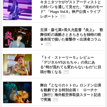
キタニタツヤがゲストアーティストと
の対バンを通して見せた、“攻めのモー
ド” 「Hugs Vol.6」神戸公演＜ライブ
レポート＞
P R
主演・森七菜×長久允監督『炎上』 歌
舞伎町の過酷さときらきらを独特の映
像表現で描いた衝撃作＜出演者コラム
＞
P R
『トイ・ストーリー５』レビュー
「デジタルVSおもちゃ」の先にあ
る“時が流れても変わらないもの”に目
頭が熱くなる
P R
舞台『となりのトトロ』ロンドン公演
を観劇できる特別企画！ ローチケ
［旅行］海外航空券取扱スタート記念
で実施
P R