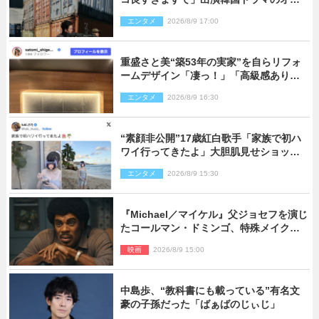
ショ多数公開
エンタメ
2026/8/9 17:00
重盛さと美“築53年の実家”を自らリフォ
ームデザイン「凄っ！」「高級感ありま
くり」
エンタメ
2026/8/9 16:30
“素顔非公開”17歳紅白歌手「家族で初ハ
ワイ行ってきたよ」大胆肌見せショット
公開
エンタメ
2026/8/9 15:30
『Michael／マイケル』父ジョセフを演じ
たコールマン・ドミンゴ、特殊メイクに2
時間半かかっていた
映画
2026/8/9 15:00
中島歩、“教科書にも載っている”有名文
豪の子孫だった「ばぁばのじぃじ」