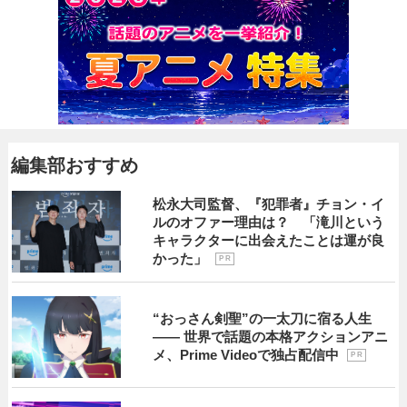
編集部おすすめ
松永大司監督、『犯罪者』チョン・イ
ルのオファー理由は？ 「滝川という
キャラクターに出会えたことは運が良
かった」
P R
“おっさん剣聖”の一太刀に宿る人生
―― 世界で話題の本格アクションアニ
メ、Prime Videoで独占配信中
P R