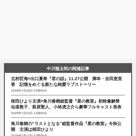
中川龍太郎の関連記事
北村匠海×出口夏希『君の話』11.27公開 脚本・吉田恵里
香 記憶をめぐる新たな純愛ラブストーリー
2026年7月29日 07時00分
桜田ひより主演×角川春樹総監督『星の教室』初映像解禁
仙道敦子、萩原聖人、小林虎之介ら豪華フルキャスト発表
2026年7月23日 11時00分
角川春樹の“ラストとなる”総監督作品『星の教室』今秋公
開 主演は桜田ひより
2026年5月13日 07時00分