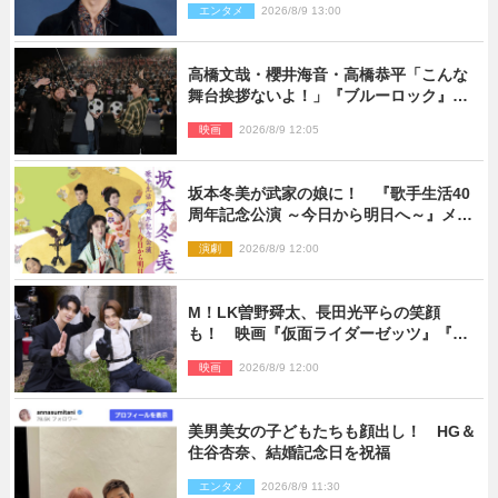
エンタメ
2026/8/9 13:00
高橋文哉・櫻井海音・高橋恭平「こんな
舞台挨拶ないよ！」『ブルーロック』自
由すぎるイベントレポート
映画
2026/8/9 12:05
坂本冬美が武家の娘に！ 『歌手生活40
周年記念公演 ～今日から明日へ～』メイ
ンビジュアル公開
演劇
2026/8/9 12:00
M！LK曽野舜太、長田光平らの笑顔
も！ 映画『仮面ライダーゼッツ』『超
宇宙刑事ギャバン インフィニティ』オフ
映画
2026/8/9 12:00
ショット到着
美男美女の子どもたちも顔出し！ HG＆
住谷杏奈、結婚記念日を祝福
エンタメ
2026/8/9 11:30