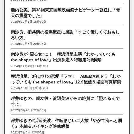
瀧内公美、第38回東京国際映画祭ナビゲーター就任に「青
天の霹靂でした」
2025年10月1日 18時30分
南沙良、初共演の横浜流星に感謝「すごく優しくておもし
ろい方」
2024年12月6日 20時25分
南沙良が“沼る女”に！ 横浜流星主演『わかっていても
the shapes of love』出演決定＆特報第2弾解禁
2024年11月15日 14時00分
横浜流星、3年ぶりの恋愛ドラマ！ ABEMA連ドラ『わか
っていても the shapes of love』12.9配信＆場面写真解禁
2024年10月31日 08時00分
岸井ゆきの、親友役・浜辺美波からの絶賛に「照れるんで
すよ」
2022年3月20日 22時00分
岸井ゆきの×浜辺美波、仲睦まじい二人旅『やがて海へと届
く』本編＆メイキング映像解禁
2022年3月5日 12時00分