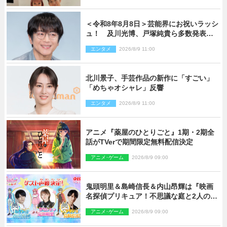
＜令和8年8月8日＞芸能界にお祝いラッシ
ュ！ 及川光博、戸塚純貴ら多数発表結
婚
エンタメ
2026/8/9 11:00
北川景子、手芸作品の新作に「すごい」
「めちゃオシャレ」反響
エンタメ
2026/8/9 11:00
アニメ『薬屋のひとりごと』1期・2期全
話がTVerで期間限定無料配信決定
アニメ･ゲーム
2026/8/9 09:00
鬼頭明里＆島崎信長＆内山昂輝は『映画
名探偵プリキュア！不思議な庭と2人の秘
密』ゲスト声優に決定
アニメ･ゲーム
2026/8/9 09:00