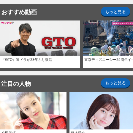
おすすめ動画
もっと見る
『GTO』連ドラが28年ぶり復活
東京ディズニーシー25周年イ
注目の人物
もっと見る
今田美桜
橋本環奈