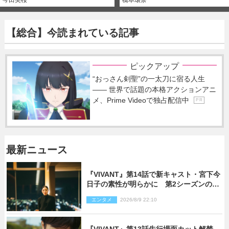
【総合】今読まれている記事
ピックアップ
“おっさん剣聖”の一太刀に宿る人生
―― 世界で話題の本格アクションアニ
メ、Prime Videoで独占配信中
P R
最新ニュース
『VIVANT』第14話で新キャスト・宮下今
日子の素性が明らかに 第2シーズンのキ
ーパーソンの1人
エンタメ
2026/8/9 22:10