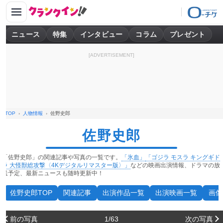
ニュース
特集
インタビュー
コラム
プレゼント
[ADVERTISEMENT]
TOP
人物情報
佐野史郎
佐野史郎
「佐野史郎」の関連記事や写真の一覧です。
「氷血」
「ゴジラ モスラ キングギド
ラ 大怪獣総攻撃〈4Kデジタルリマスター版〉」
などの映画出演情報、ドラマの放
送予定、最新ニュースも随時更新中！
佐野史郎TOP
関連記事
出演作品一覧
出演映画一覧
画像
前の写真
1/63
次の写真