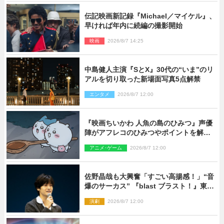
伝記映画新記録『Michael／マイケル』、
早ければ年内に続編の撮影開始
映画
2026/8/7 14:25
中島健人主演『SとX』30代の“いま”のリ
アルを切り取った新場面写真5点解禁
エンタメ
2026/8/7 12:00
『映画ちいかわ 人魚の島のひみつ』声優
陣がアフレコのひみつやポイントを解
説！ 新カットも到着
アニメ･ゲーム
2026/8/7 12:00
佐野晶哉も大興奮「すごい高揚感！」“音
爆のサーカス” 『blast ブラスト！』東京
公演が開幕！
演劇
2026/8/7 12:00