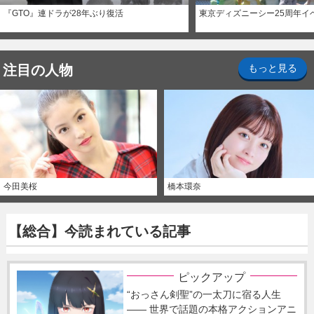
『GTO』連ドラが28年ぶり復活
東京ディズニーシー25周年イ
注目の人物
もっと見る
今田美桜
橋本環奈
【総合】今読まれている記事
ピックアップ
“おっさん剣聖”の一太刀に宿る人生
―― 世界で話題の本格アクションアニ