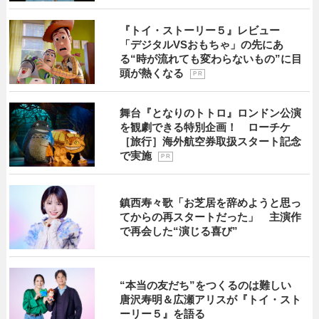
『トイ・ストーリー５』レビュー
「デジタルVSおもちゃ」の先にあ
る“時が流れても変わらないもの”に目
頭が熱くなる
P R
舞台『となりのトトロ』ロンドン公演
を観劇できる特別企画！ ローチケ
［旅行］海外航空券取扱スタート記念
で実施
P R
鎮西寿々歌「お芝居を辞めようと思っ
てからの再スタートだった」 主演作
で再会した“演じる喜び”
“本当の友だち”をつくるのは難しい
唐沢寿明＆広瀬アリスが『トイ・スト
ーリー５』を語る