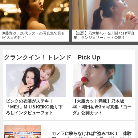
伊藤彩沙、20代ラストの写真集で見せ
【話題】乃木坂46・金川紗耶1st写真
た“大人の甘さ”
集、ランジェリーカット公開！
クランクイン！トレンド Pick Up
ピンクの衣装がステキ！
【大胆カット満載】乃木坂
「ME:I」MIU＆KEIKO撮り下
46・与田祐希3rd写真集『ヨー
ろしインタビューフォト
ダ』公開カット
カメラに映らなければ“盗み”OK！ 体験