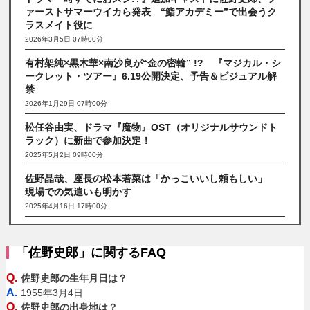
ァーストサマーウイカら発表 “鮨アカデミー”で出会うク
ラスメイト役に
2026年3月5日 07時00分
有村架純×黒木華×南沙良が“金の密輸” !? 『マジカル・シ
ークレット・ツアー』6.19公開決定、予告＆ビジュアル解
禁
2026年1月29日 07時00分
松任谷由実、ドラマ『魔物』OST（オリジナルサウンドト
ラック）に新曲で参加決定！
2025年5月2日 09時00分
佐野晶哉、座長の松本若菜は「かっこいいし頼もしい」
現場での気遣いも明かす
2025年4月16日 17時00分
「佐野史郎」に関するFAQ
Q.
佐野史郎の生年月日は？
A.
1955年3月4日
Q.
佐野史郎の出身地は？