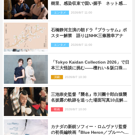
樹里、感染収束で固い握手 ネット感動
「このバディは最強」「アツい」
エンタメ
2026/8/7 11:00
石橋静河主演の朝ドラ『ブラッサム』ポ
スター解禁 語りはNHK三條雅幸アナ
エンタメ
2026/8/7 11:00
「Tokyo Kaidan Collection 2026」で日
本三大怪談に挑む――檀れい＆阪口珠美
が語る「牡丹灯籠」の新たな魅力
演劇
2026/8/7 10:30
三池崇史監督『襲名』市川團十郎白猿襲
名披露の軌跡を追った場面写真10点解
禁！
映画
2026/8/7 10:00
カナダの新鋭ソフィー・ロムヴァリ監督
の初長編映画『Blue Heron／ブルーヘロ