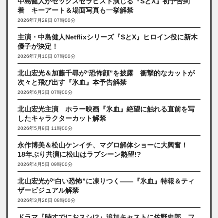
中島健人がセックスセラピスト演じる『SとX』初予告到
着 キーアート＆場面写真も一挙解禁
2026年7月29日 07時00分
主演・中島健人Netflixシリーズ『SとX』ヒロイン役に新木
優子が決定！
2026年7月10日 07時00分
北山宏光＆加藤千尋が“恐怖顔”を披露 衝撃的なカットが
次々と飛び出す『氷血』本予告解禁
2026年6月3日 07時00分
北山宏光主演 ホラー映画『氷血』絶望に触れる直前を写
したキャラクターカット解禁
2026年5月9日 11時00分
永作博美＆松山ケンイチ、マグロ解体ショーに大興奮！
18年ぶり共演に松山はラブシーン熱望!?
2026年4月5日 09時00分
北山宏光が“白い恐怖”に凍りつく――『氷血』特報＆ティ
ザービジュアル解禁
2026年3月26日 08時00分
ドラマ『時すでにおスシ!?』追加キャストに佐野史郎、フ