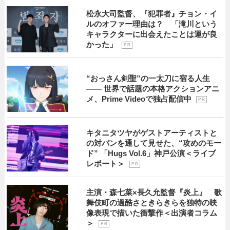
松永大司監督、『犯罪者』チョン・イ
ルのオファー理由は？ 「滝川という
キャラクターに出会えたことは運が良
かった」
P R
“おっさん剣聖”の一太刀に宿る人生
―― 世界で話題の本格アクションアニ
メ、Prime Videoで独占配信中
P R
キタニタツヤがゲストアーティストと
の対バンを通して見せた、“攻めのモー
ド” 「Hugs Vol.6」神戸公演＜ライブ
レポート＞
P R
主演・森七菜×長久允監督『炎上』 歌
舞伎町の過酷さときらきらを独特の映
像表現で描いた衝撃作＜出演者コラム
＞
P R