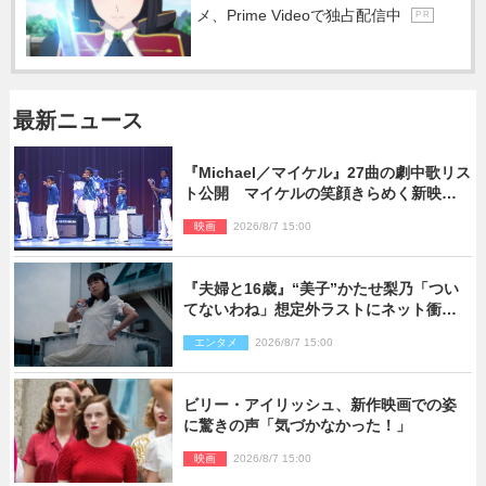
メ、Prime Videoで独占配信中
P R
最新ニュース
『Michael／マイケル』27曲の劇中歌リス
ト公開 マイケルの笑顔きらめく新映像
も
映画
2026/8/7 15:00
『夫婦と16歳』“美子”かたせ梨乃「つい
てないわね」想定外ラストにネット衝撃
「ヤバすぎ…」「怖えぇ」（ネタバレあ
エンタメ
2026/8/7 15:00
り）
ビリー・アイリッシュ、新作映画での姿
に驚きの声「気づかなかった！」
映画
2026/8/7 15:00