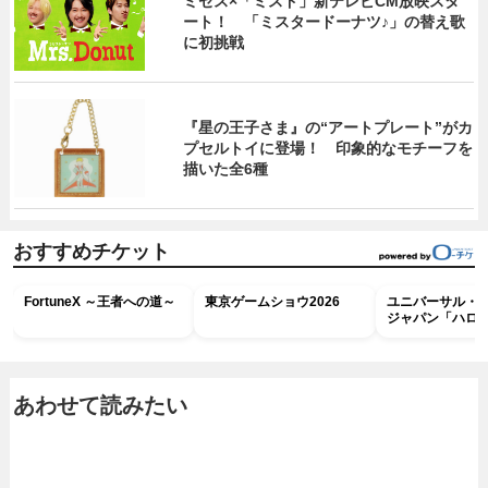
ミセス×「ミスド」新テレビCM放映スタ
ート！ 「ミスタードーナツ♪」の替え歌
に初挑戦
『星の王子さま』の“アートプレート”がカ
プセルトイに登場！ 印象的なモチーフを
描いた全6種
おすすめチケット
FortuneX ～王者への道～
東京ゲームショウ2026
ユニバーサル・
ジャパン「ハロ
ホラー・ナイト 
ナイト～パス」
あわせて読みたい