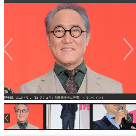
佐野史郎、水10ドラマ『Dr. アシュラ』制作発表会に登場 クランクイン！