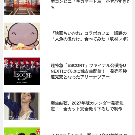
型コンビニ「ギガマート展」がヤバすぎた
ｗ
『映画ちいかわ』コラボカフェ 話題の
「人魚の煮付け」食べてみた〈取材レポ〉
超特急「ESCORT」ファイナル公演をU-
NEXTにて8.9に独占生配信！ 発売即秒
速完売となったアリーナツアー
羽生結弦、2027年版カレンダー発売決
定！ 全カット完全撮り下ろしで制作