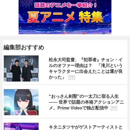
編集部おすすめ
松永大司監督、『犯罪者』チョン・イ
ルのオファー理由は？ 「滝川という
キャラクターに出会えたことは運が良
かった」
P R
“おっさん剣聖”の一太刀に宿る人生
―― 世界で話題の本格アクションアニ
メ、Prime Videoで独占配信中
P R
キタニタツヤがゲストアーティストと