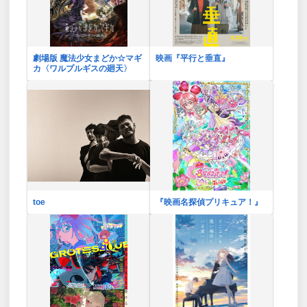
劇場版 魔法少女まどか☆マギ
映画『平行と垂直』
カ〈ワルプルギスの廻天〉
toe
『映画名探偵プリキュア！』