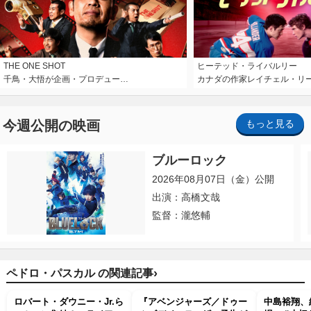
THE ONE SHOT
ヒーテッド・ライバルリー
千鳥・大悟が企画・プロデュー…
カナダの作家レイチェル・リ
今週公開の映画
もっと見る
ブルーロック
2026年08月07日（金）公開
出演：高橋文哉
監督：瀧悠輔
›
ペドロ・パスカル の関連記事
ロバート・ダウニー・Jr.ら
『アベンジャーズ／ドゥー
中島裕翔、