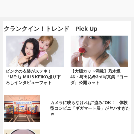
クランクイン！トレンド Pick Up
ピンクの衣装がステキ！
【大胆カット満載】乃木坂
「ME:I」MIU＆KEIKO撮り下
46・与田祐希3rd写真集『ヨー
ろしインタビューフォト
ダ』公開カット
カメラに映らなければ“盗み”OK！ 体験
型コンビニ「ギガマート展」がヤバすぎた
ｗ