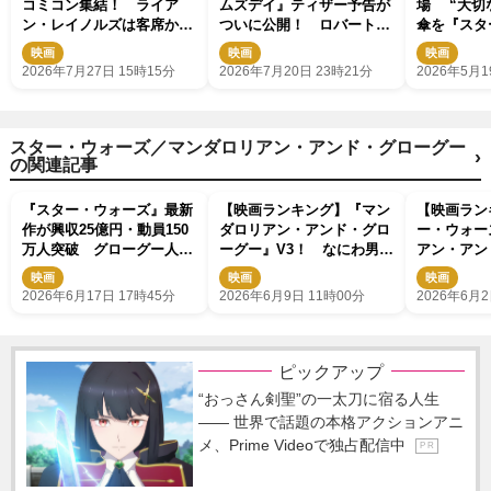
コミコン集結！ ライア
ムズデイ』ティザー予告が
場 “大切
ン・レイノルズは客席から
ついに公開！ ロバート・
傘を『スタ
乱入 『アベンジャーズ／
ダウニー・Jr.演じるドクタ
ペドロ・パ
映画
映画
映画
ドゥームズデイ』新ビジュ
ー・ドゥームが姿現す
ゼント
2026年7月27日 15時15分
2026年7月20日 23時21分
2026年5月1
アルも
スター・ウォーズ／マンダロリアン・アンド・グローグー
›
の関連記事
『スター・ウォーズ』最新
【映画ランキング】『マン
【映画ラン
作が興収25億円・動員150
ダロリアン・アンド・グロ
ー・ウォー
万人突破 グローグー人気
ーグー』V3！ なにわ男
アン・アン
で応援上映開催
子・高橋恭平主演『山口く
ー』V2！
映画
映画
映画
んはワルくない』は6位発
作『箱の中
2026年6月17日 17時45分
2026年6月9日 11時00分
2026年6月2
進
進！
ピックアップ
“おっさん剣聖”の一太刀に宿る人生
―― 世界で話題の本格アクションアニ
メ、Prime Videoで独占配信中
P R