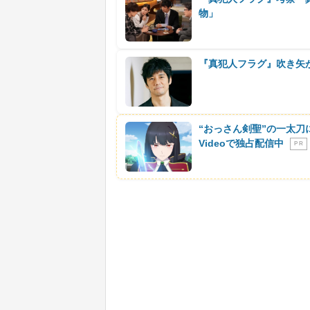
物」
『真犯人フラグ』吹き矢
“おっさん剣聖”の一太刀
Videoで独占配信中
P R