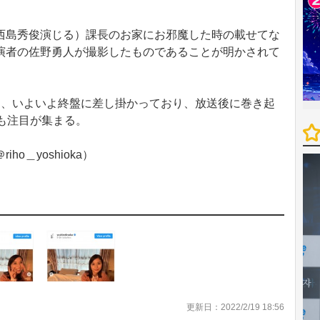
島秀俊演じる）課長のお家にお邪魔した時の載せてな
演者の佐野勇人が撮影したものであることが明かされて
、いよいよ終盤に差し掛かっており、放送後に巻き起
も注目が集まる。
o＿yoshioka）
更新日：2022/2/19 18:56