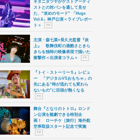
キタニタツヤがゲストアーティ
ストとの対バンを通して見せ
た、“攻めのモード” 「Hugs
Vol.6」神戸公演＜ライブレポー
ト＞
P R
主演・森七菜×長久允監督『炎
上』 歌舞伎町の過酷さときら
きらを独特の映像表現で描いた
衝撃作＜出演者コラム＞
P R
『トイ・ストーリー５』レビュ
ー 「デジタルVSおもちゃ」の
先にある“時が流れても変わら
ないもの”に目頭が熱くなる
P R
舞台『となりのトトロ』ロンド
ン公演を観劇できる特別企
画！ ローチケ［旅行］海外航
空券取扱スタート記念で実施
P R