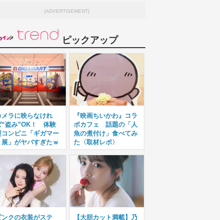
[ADVERTISEMENT]
ピックアップ
カメラに映らなけれ
『映画ちいかわ』コラ
ば“盗み”OK！ 体験
ボカフェ 話題の「人
型コンビニ「ギガマー
魚の煮付け」食べてみ
ト展」がヤバすぎたｗ
た〈取材レポ〉
ピンクの衣装がステ
【大胆カット満載】乃