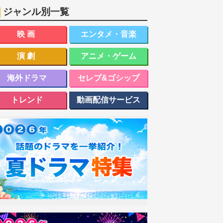
ジャンル別一覧
映画
エンタメ・音楽
演劇
アニメ・ゲーム
海外ドラマ
セレブ&ゴシップ
トレンド
動画配信サービス