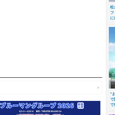
松
フ
に
“
で
で