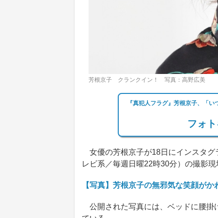
芳根京子 クランクイン！ 写真：高野広美
『真犯人フラグ』芳根京子、「い
フォト
女優の芳根京子が18日にインスタグ
レビ系／毎週日曜22時30分）の撮影
【写真】芳根京子の無邪気な笑顔がか
公開された写真には、ベッドに腰掛け