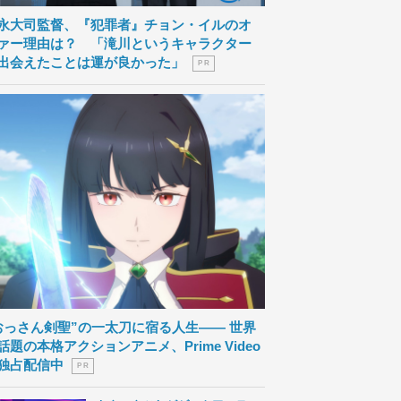
永大司監督、『犯罪者』チョン・イルのオ
ァー理由は？ 「滝川というキャラクター
出会えたことは運が良かった」
P R
おっさん剣聖”の一太刀に宿る人生―― 世界
話題の本格アクションアニメ、Prime Video
独占配信中
P R