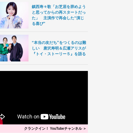
鎮西寿々歌「お芝居を辞めよう
と思ってからの再スタートだっ
た」 主演作で再会した“演じ
る喜び”
“本当の友だち”をつくるのは難
しい 唐沢寿明＆広瀬アリスが
『トイ・ストーリー５』を語る
クランクイン！ YouTubeチャンネル ＞