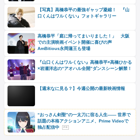
【写真】高橋恭平の最強ギャップ凝縮！ 『山
口くんはワルくない』フォトギャラリー
高橋恭平「庭に帰ってまいりました！」 大阪
での主演映画イベント開催に喜びの声
AmBitious永岡蓮王も登場
『山口くんはワルくない』高橋恭平×高橋ひかる
×岩瀬洋志の“アオハル全開”ダンスシーン解禁！
【週末なに見る？】今週公開の最新映画情報
“おっさん剣聖”の一太刀に宿る人生―― 世界で
話題の本格アクションアニメ、Prime Videoで
独占配信中
P R