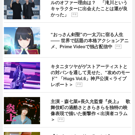
ルのオファー理由は？ 「滝川という
キャラクターに出会えたことは運が良
かった」
P R
“おっさん剣聖”の一太刀に宿る人生
―― 世界で話題の本格アクションアニ
メ、Prime Videoで独占配信中
P R
キタニタツヤがゲストアーティストと
の対バンを通して見せた、“攻めのモー
ド” 「Hugs Vol.6」神戸公演＜ライブ
レポート＞
P R
主演・森七菜×長久允監督『炎上』 歌
舞伎町の過酷さときらきらを独特の映
像表現で描いた衝撃作＜出演者コラム
＞
P R