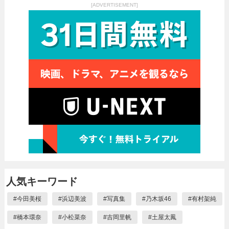
[ADVERTISEMENT]
人気キーワード
#
今田美桜
#
浜辺美波
#
写真集
#
乃木坂46
#
有村架純
#
橋本環奈
#
小松菜奈
#
吉岡里帆
#
土屋太鳳