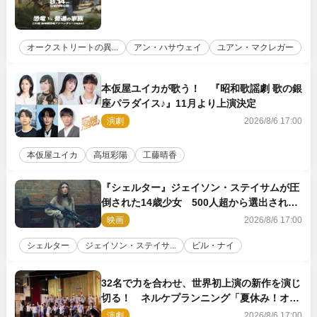
オークストリートの異...
アン・ハサウェイ
ユアン・マクレガー
本仮屋ユイカが歌う！ 『昭和歌謡劇 歌の銀
座パラダイス♪』11月より上演決定
演劇
2026/8/6 17:00
本仮屋ユイカ
高垣彩陽
工藤晴香
『シェルター』ジェイソン・ステイサムが圧
倒された14歳少女 500人超から選出された
新鋭ボディ・レイ・ブレスナックとは
映画
2026/8/6 17:00
シェルター
ジェイソン・ステイサ...
ビル・ナイ
32名で力を合わせ、世界初上演の新作を演じ
切る！ ネルケプランニング「夏休み！オ
ン・ワークショップ2026」レポート【最終
演劇
2026/8/6 17:00