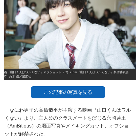
映画『山口くんはワルくない』オフショット（C）2026『山口くんはワルくない』製作委員会
（C）斉木 優／講談社
この記事の写真を見る
なにわ男子の高橋恭平が主演する映画『山口くんはワル
くない』より、主人公のクラスメートを演じる永岡蓮王
（AmBitious）の場面写真やメイキングカット、オフショ
ットが解禁された。