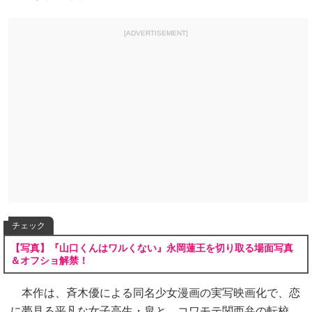
[ADVERTISEMENT]
チェック
【写真】『山口くんはワルくない』永岡蓮王を切り取る場面写真
＆オフショ解禁！
本作は、斉木優による同名少女漫画の実写映画化で、恋
に夢見る平凡な女子高生・皐と、コワモテ関西弁の転校