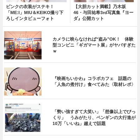
ピンクの衣装がステキ！
【大胆カット満載】乃木坂
「ME:I」MIU＆KEIKO撮り下
46・与田祐希3rd写真集『ヨー
ろしインタビューフォト
ダ』公開カット
カメラに映らなければ“盗み”OK！ 体験
型コンビニ「ギガマート展」がヤバすぎた
ｗ
『映画ちいかわ』コラボカフェ 話題の
「人魚の煮付け」食べてみた〈取材レポ〉
「勢い強すぎて大笑い」「想像以上でびっ
くり」 うみがたり、ペンギンの大行進が
10万「いいね」越えで話題