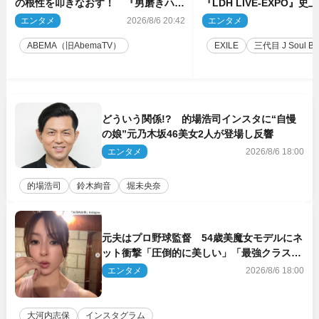
の根性を叩きなおす！ 『男磨きハウ
『LDH LIVE‐EXPO』
ス』第2弾コーチ陣発表
技場で開催決定
エンタメ
2026/8/6 20:42
エンタメ
2
ABEMA（旧AbemaTV）
EXILE
三代目 J Soul Brot
どういう関係!? 的場浩司インスタに“自慢
の娘”元乃木坂46美女2人が登場し反響
エンタメ
2026/8/6 18:00
的場浩司
鈴木絢音
堀未央奈
元夫はプロ野球監督 54歳美魔女モデルにネ
ット衝撃「圧倒的に美しい」「最強クラス」
「うっとり」
エンタメ
2026/8/6 18:00
大河内志保
インスタグラム