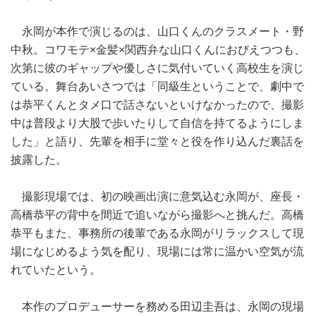
永岡が本作で演じるのは、山口くんのクラスメート・野
中秋。コワモテ×金髪×関西弁な山口くんにおびえつつも、
次第に彼のギャップや優しさに気付いていく高校生を演じ
ている。舞台あいさつでは「同級生ということで、劇中で
は恭平くんとタメ口で話さないといけなかったので、撮影
中は普段より大股で歩いたりして自信を持てるようにしま
した」と語り、先輩を相手に堂々と役を作り込んだ裏話を
披露した。
撮影現場では、初の映画出演に意気込む永岡が、座長・
高橋恭平の背中を間近で追いながら撮影へと挑んだ。高橋
恭平もまた、事務所の後輩である永岡がリラックスして現
場になじめるよう気を配り、現場には常に温かい空気が流
れていたという。
本作のプロデューサーを務める田辺圭吾は、永岡の現場