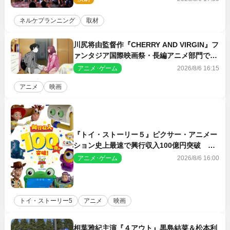
日】
ネルケプランニング
取材
川尻将由監督作『CHERRY AND VIRGIN』フ
ァンタジア国際映画祭・長編アニメ部門で観
客賞・金賞受賞！
アニメ･ゲーム
2026/8/6 16:15
アニメ
映画
『トイ・ストーリー５』ピクサー・アニメー
ション史上最速で興行収入100億円突破 シ
リーズNo.1興収が目前
アニメ･ゲーム
2026/8/6 16:00
トイ・ストーリー5
アニメ
映画
相葉雅紀主演『４アウト』黒島結菜＆松本利