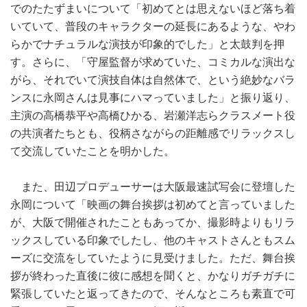
でのたたずまいについて「初めてとは思えないほど落ち着
いていて、普段のキャラクターの延長にあるような、やわ
らかでナチュラルな演技が印象的でした」と太鼓判を押
す。さらに、「守屋監督が求めていた、コミカルな演出な
がら、それでいて演技自体は自然体で、という絶妙なバラ
ンスに永岡さんは見事にハマっていました」と振り返り、
主演の高橋恭平や高橋ひかる、岩瀬洋志らクラスメート役
の共演者たちとも、役柄さながらの距離感でリラックスし
て交流していたことを明かした。
また、田辺プロデューサーは大阪最速試写会に登壇した
永岡について「映画の舞台挨拶は初めてと言っていました
が、大阪で開催されたこともあってか、撮影時よりもリラ
ックスしている印象でしたし、他のキャストさんともスム
ーズに交流をしていたように見受けました。ただ、舞台挨
拶が終わった直後に彼に感想を聞くと、かなりガチガチに
緊張していたと返ってきたので、そんなところも素直で可