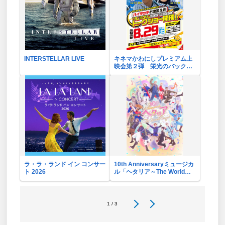
INTERSTELLAR LIVE
キネマかわにしプレミアム上
映会第２弾 栄光のバックホ
ーム
ラ・ラ・ランド イン コンサー
10th Anniversaryミュージカ
ト 2026
ル「ヘタリア～The World
Concert～」リバイバル・ビ
ューイング応援上映会
1 / 3