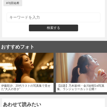
#
与田祐希
検索する
おすすめフォト
伊藤彩沙、20代ラストの写真集で見せ
【話題】乃木坂46・金川紗耶1st写真
た“大人の甘さ”
集、ランジェリーカット公開！
あわせて読みたい