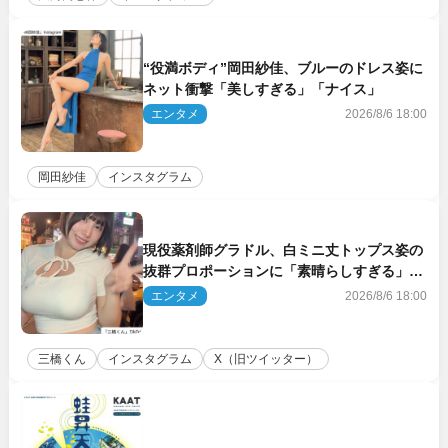
“役満ボディ”岡田紗佳、ブルーのドレス姿に
ネット衝撃「美しすぎる」「ナイス」
エンタメ
2026/8/6 18:00
岡田紗佳
インスタグラム
現役薬剤師グラドル、白ミニ丈トップス姿の
抜群プロポーションに「素晴らしすぎる」
「すっっっご！」とネット絶賛
エンタメ
2026/8/6 18:00
三橋くん
インスタグラム
X（旧ツイッター）