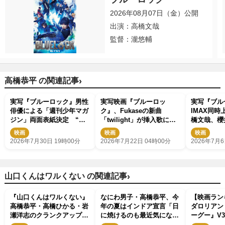
2026年08月07日（金）公開
出演：高橋文哉
監督：瀧悠輔
›
高橋恭平 の関連記事
実写『ブルーロック』男性
実写映画『ブルーロッ
実写『ブル
俳優による「週刊少年マガ
ク』、Fukaseの新曲
IMAX同
ジン」両面表紙決定 “潔
「twilight」が挿入歌に決
橋文哉、櫻
世一”高橋文哉×アニメ・浦
定 最新映像公開
平らのプレ
映画
映画
映画
和希の対談も実現
真も解禁
2026年7月30日 19時00分
2026年7月22日 04時00分
2026年7月6
›
山口くんはワルくない の関連記事
『山口くんはワルくない』
なにわ男子・高橋恭平、今
【映画ラン
高橋恭平・高橋ひかる・岩
年の夏はインドア宣言「日
ダロリアン
瀬洋志のクランクアップ映
に焼けるのも最近気になり
ーグー』V
像到着 浴衣姿オフショッ
だして」
子・高橋恭