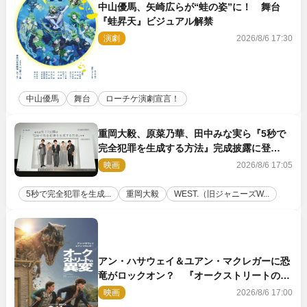
中山優馬、矢崎広らが“蛙の姿”に！ 舞台
『蛙昇天』ビジュアル解禁
演劇
2026/8/6 17:30
中山優馬
舞台
ローチケ演劇宣言！
重岡大毅、原菜乃華、田中みな実ら『5秒で
完全犯罪を生成する方法』完成披露に登
壇！ それぞれのAI活用術も発表
映画
2026/8/6 17:05
5秒で完全犯罪を生成...
重岡大毅
WEST.（旧ジャニーズW...
アン・ハサウェイ＆ユアン・マクレガーに恐
竜がロックオン？ 『オークストリートの異
変』新ビジュアル＆本編映像初解禁
映画
2026/8/6 17:00