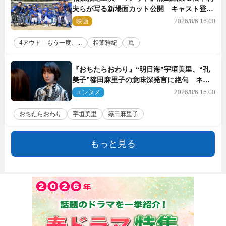
夫らが写る新場面カット公開 キャスト登壇
イベントも決定
映画
2026/8/6 16:00
4アウト ─もう一度、...
相葉雅紀
嵐
『おちたらおわり』“明日海”宇垣美里、“孔
美子”篠田麻里子の意味深発言に絶句 ネッ
ト驚き「まさか」「意外な展開」
エンタメ
2026/8/6 15:00
おちたらおわり
宇垣美里
篠田麻里子
もっと見る