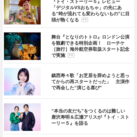
『トイ・ストーリー５』レビュー
「デジタルVSおもちゃ」の先にあ
る“時が流れても変わらないもの”に目
頭が熱くなる
P R
舞台『となりのトトロ』ロンドン公演
を観劇できる特別企画！ ローチケ
［旅行］海外航空券取扱スタート記念
で実施
P R
鎮西寿々歌「お芝居を辞めようと思っ
てからの再スタートだった」 主演作
で再会した“演じる喜び”
“本当の友だち”をつくるのは難しい
唐沢寿明＆広瀬アリスが『トイ・スト
ーリー５』を語る