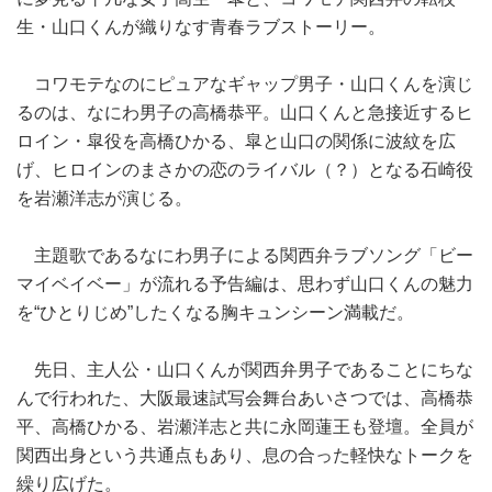
生・山口くんが織りなす青春ラブストーリー。
コワモテなのにピュアなギャップ男子・山口くんを演じ
るのは、なにわ男子の高橋恭平。山口くんと急接近するヒ
ロイン・皐役を高橋ひかる、皐と山口の関係に波紋を広
げ、ヒロインのまさかの恋のライバル（？）となる石崎役
を岩瀬洋志が演じる。
主題歌であるなにわ男子による関西弁ラブソング「ビー
マイベイベー」が流れる予告編は、思わず山口くんの魅力
を“ひとりじめ”したくなる胸キュンシーン満載だ。
先日、主人公・山口くんが関西弁男子であることにちな
んで行われた、大阪最速試写会舞台あいさつでは、高橋恭
平、高橋ひかる、岩瀬洋志と共に永岡蓮王も登壇。全員が
関西出身という共通点もあり、息の合った軽快なトークを
繰り広げた。