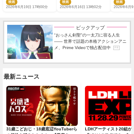
映画
映画
映画
トも！
んはワルく
2026年6月19日 17時00分
2026年6月16日 13時02分
2026年6月9
進
ピックアップ
“おっさん剣聖”の一太刀に宿る人生
―― 世界で話題の本格アクションアニ
メ、Prime Videoで独占配信中
P R
最新ニュース
31歳こどおじ・18歳底辺YouTuberら
LDHアーティスト20組