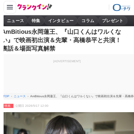
ニュース
特集
インタビュー
コラム
プレゼント
AmBitious永岡蓮王、『山口くんはワルくな
い』で映画初出演＆先輩・高橋恭平と共演！
裏話＆場面写真解禁
[ADVERTISEMENT]
TOP
ニュース
AmBitious永岡蓮王、『山口くんはワルくない』で映画初出演＆先輩・高
映画
公開日 2026/5/17 12:00