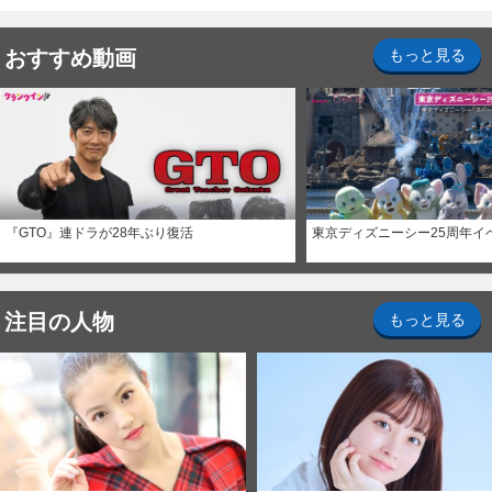
おすすめ動画
もっと見る
『GTO』連ドラが28年ぶり復活
東京ディズニーシー25周年イ
注目の人物
もっと見る