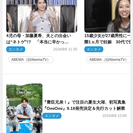
4児の母・加藤夏希、夫との出会い
15歳少女が27歳男性に
は“ネトゲ”!? 「本当に辛かっ
際1ヵ月で妊娠 30代で
た」“極寒プロポーズ”も告白
の衝撃半生
エンタメ
2026/8/6 11:30
エンタメ
2
ABEMA（旧AbemaTV）
ABEMA（旧AbemaTV）
『豊臣兄弟！』で注目の夏生大湖、初写真集
『OmiOmi』9.18発売決定＆先行カット解禁
エンタメ
2026/8/6 10:00