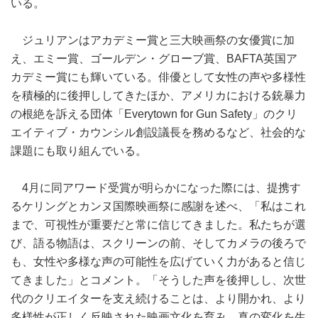
いる。
ジュリアンはアカデミー賞と三大映画祭の女優賞に加
え、エミー賞、ゴールデン・グローブ賞、BAFTA英国ア
カデミー賞にも輝いている。俳優として女性の声や多様性
を積極的に後押ししてきたほか、アメリカにおける銃暴力
の根絶を訴える団体「Everytown for Gun Safety」のクリ
エイティブ・カウンシル創設議長を務めるなど、社会的な
課題にも取り組んでいる。
4月に同アワード受賞が明らかになった際には、提携す
るケリングとカンヌ国際映画祭に感謝を述べ、「私はこれ
まで、可視性が重要だと常に信じてきました。私たちが選
び、語る物語は、スクリーンの前、そしてカメラの後ろで
も、女性や多様な声の可能性を広げていく力があると信じ
てきました」とコメント。「そうした声を後押しし、次世
代のクリエイターを支え続けることは、より開かれ、より
多様性が正しく反映された映画文化を育み、真の変化を生