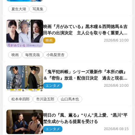
夏生大湖
写真集
映画『月がみている』黒木瞳＆西岡徳馬＆吉
田羊の出演決定 主人公を取り巻く重要人物
を演じる
映画
2026/8/6 10:00
映画
毎熊克哉
小島梨里杏
「鬼平犯科帳」シリーズ最新作『本所の銕』
＆『密告』放送・配信日決定 過去と現在が
繋がるビジュアルも解禁
エンタメ
2026/8/6 10:00
松本幸四郎
市川染五郎
山口馬木也
明日の『風、薫る』“りん”見上愛、“黒川”平
埜生成からある提案を受ける
エンタメ
2026/8/6 08:15