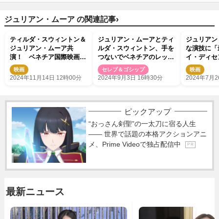
›
ジュリアン・ムーア の関連記事
ティルダ・スウィントン＆
ジュリアン・ムーアとティ
ジュリアン
ジュリアン・ムーア共
ルダ・スウィントン、手を
な演技に「
演！ ベネチア国際映画
つないでベネチアのレット
イ・ディセ
祭“金獅子賞”受賞作『ザ・
カーペットに降臨
ヒリ”シー
映画
セレブ＆ゴシップ
映画
ルーム・ネクスト・ドア』
語る映像公
2024年11月14日 12時00分
2024年9月3日 16時30分
2024年7月2
予告編解禁
ピックアップ
“おっさん剣聖”の一太刀に宿る人生
―― 世界で話題の本格アクションアニ
メ、Prime Videoで独占配信中
P R
最新ニュース