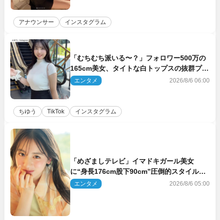
アナウンサー
インスタグラム
「むちむち派いる〜？」フォロワー500万の
165cm美女、タイトな白トップスの抜群プロ
ポーションにネット衝撃
エンタメ
2026/8/6 06:00
ちゆう
TikTok
インスタグラム
「めざましテレビ」イマドキガール美女
に“身長176cm股下90cm”圧倒的スタイルの
美女も ヤンジャン最新号
エンタメ
2026/8/6 05:00