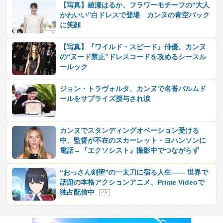
【写真】綾瀬はるか、フラワーモチーフの“大人
かわいい”白ドレスで登場 カンヌの青空バック
に笑顔
【写真】『ワイルド・スピード』俳優、カンヌ
の“ヌード禁止”ドレスコードを攻めるシースル
ールック
ジョン・トラヴォルタ、カンヌで名誉パルムド
ールをサプライズ授与され涙
カンヌでスタンディングオベーション受ける
中、監督が不在のスカーレット・ヨハンソンに
電話→『エクソシスト』撮影中でつながらず
“おっさん剣聖”の一太刀に宿る人生―― 世界で
話題の本格アクションアニメ、Prime Videoで
独占配信中
P R