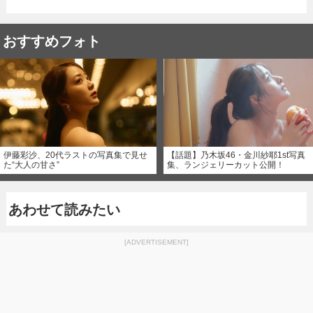
おすすめフォト
伊藤彩沙、20代ラストの写真集で見せ
【話題】乃木坂46・金川紗耶1st写真
た“大人の甘さ”
集、ランジェリーカット公開！
あわせて読みたい
[ADVERTISEMENT]