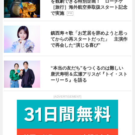
を観劇できる特別企画！ ローチケ
［旅行］海外航空券取扱スタート記念
で実施
P R
鎮西寿々歌「お芝居を辞めようと思っ
てからの再スタートだった」 主演作
で再会した“演じる喜び”
“本当の友だち”をつくるのは難しい
唐沢寿明＆広瀬アリスが『トイ・スト
ーリー５』を語る
[ADVERTISEMENT]