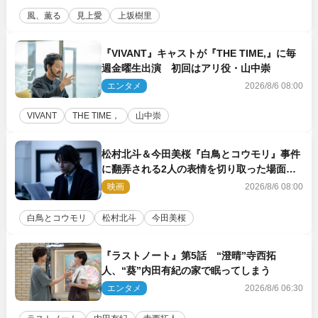
風、薫る
見上愛
上坂樹里
『VIVANT』キャストが『THE TIME,』に毎
週金曜生出演 初回はアリ役・山中崇
エンタメ
2026/8/6 08:00
VIVANT
THE TIME，
山中崇
松村北斗＆今田美桜『白鳥とコウモリ』事件
に翻弄される2人の表情を切り取った場面写
真解禁
映画
2026/8/6 08:00
白鳥とコウモリ
松村北斗
今田美桜
『ラストノート』第5話 “澄晴”寺西拓
人、“葵”内田有紀の家で眠ってしまう
エンタメ
2026/8/6 06:30