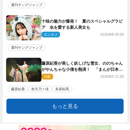
週刊ヤングジャンプ
十味の魅力が爆発！ 夏のスペシャルグラビ
ア 虫を愛する新人美女も
エンタメ
2026/8/6 05:00
週刊ヤングジャンプ
藤原紀香が美しく妖しげな雪女、ののちゃん
がやんちゃな小僧を熱演！ 「まんが日本昔
ばなし」劇場開幕
演劇
2026/8/5 21:00
藤原紀香
村方乃々佳
末原拓馬
もっと見る