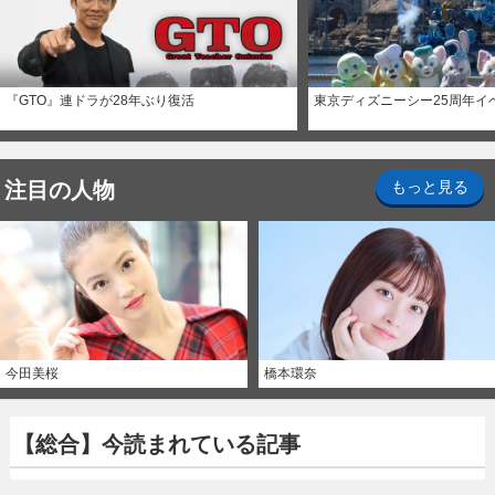
『GTO』連ドラが28年ぶり復活
東京ディズニーシー25周年イ
注目の人物
もっと見る
今田美桜
橋本環奈
【総合】今読まれている記事