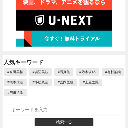
人気キーワード
#
今田美桜
#
浜辺美波
#
写真集
#
乃木坂46
#
有村架純
#
橋本環奈
#
小松菜奈
#
吉岡里帆
#
土屋太鳳
#
与田祐希
検索する