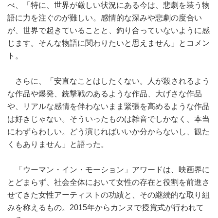
べ、「特に、世界が厳しい状況にある今は、悲劇を装う物
語に力を注ぐのが難しい。感情的な深みや悲劇の度合い
が、世界で起きていることと、釣り合っていないように感
じます。そんな物語に関わりたいと思えません」とコメン
ト。
さらに、「安直なことはしたくない。人が殺されるよう
な作品や爆発、銃撃戦のあるような作品、大げさな作品
や、リアルな感情を伴わないまま緊張を高めるような作品
は好きじゃない。そういったものは雑音でしかなく、本当
にわずらわしい。どう演じればいいか分からないし、観た
くもありません」と語った。
「ウーマン・イン・モーション」アワードは、映画界に
とどまらず、社会全体において女性の存在と役割を前進さ
せてきた女性アーティストの功績と、その継続的な取り組
みを称えるもの。2015年からカンヌで授賞式が行われて