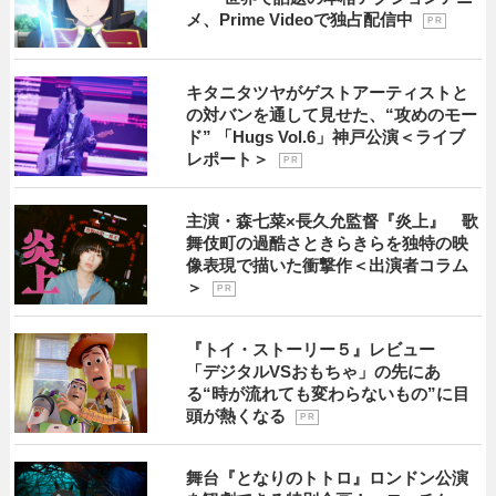
メ、Prime Videoで独占配信中
P R
キタニタツヤがゲストアーティストと
の対バンを通して見せた、“攻めのモー
ド” 「Hugs Vol.6」神戸公演＜ライブ
レポート＞
P R
主演・森七菜×長久允監督『炎上』 歌
舞伎町の過酷さときらきらを独特の映
像表現で描いた衝撃作＜出演者コラム
＞
P R
『トイ・ストーリー５』レビュー
「デジタルVSおもちゃ」の先にあ
る“時が流れても変わらないもの”に目
頭が熱くなる
P R
舞台『となりのトトロ』ロンドン公演