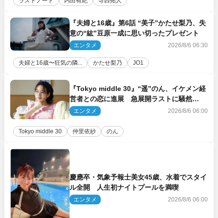
ラストノート
内田有紀
寺西拓人
『夫婦と16歳』第6話 “美子”かたせ梨乃、失
意の“紘”豆原一成に思い切ったプレゼント
エンタメ
2026/8/6 06:30
夫婦と16歳〜狂気の隣...
かたせ梨乃
JO1
『Tokyo middle 30』“遥”のん、イケメン経
営者との恋に進展 急展開ラストに騒然
「え…いきなり」「嫌な予感」
エンタメ
2026/8/6 06:00
Tokyo middle 30
仲里依紗
のん
慶應卒・気象予報士美女45歳、水着でスタイ
ル全開 人生初ナイトプールを満喫
エンタメ
2026/8/6 06:00