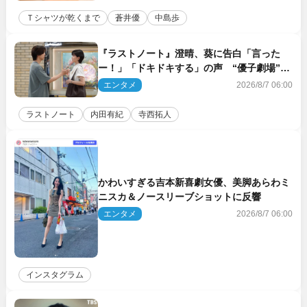
Ｔシャツが乾くまで
蒼井優
中島歩
『ラストノート』澄晴、葵に告白「言った
ー！」「ドキドキする」の声 “優子劇場”も
話題
エンタメ
2026/8/7 06:00
ラストノート
内田有紀
寺西拓人
かわいすぎる吉本新喜劇女優、美脚あらわミ
ニスカ＆ノースリーブショットに反響
エンタメ
2026/8/7 06:00
インスタグラム