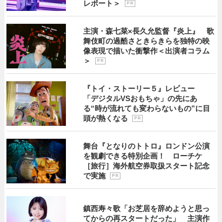
レポート＞
P R
主演・森七菜×長久允監督『炎上』 歌
舞伎町の過酷さときらきらを独特の映
像表現で描いた衝撃作＜出演者コラム
＞
P R
『トイ・ストーリー５』レビュー
「デジタルVSおもちゃ」の先にあ
る“時が流れても変わらないもの”に目
頭が熱くなる
P R
舞台『となりのトトロ』ロンドン公演
を観劇できる特別企画！ ローチケ
［旅行］海外航空券取扱スタート記念
で実施
P R
鎮西寿々歌「お芝居を辞めようと思っ
てからの再スタートだった」 主演作