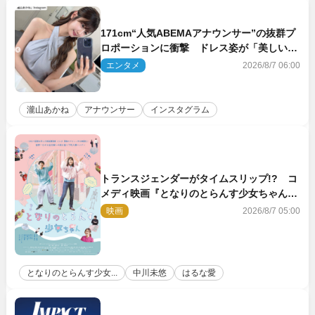
171cm“人気ABEMAアナウンサー”の抜群プ
ロポーションに衝撃 ドレス姿が「美しい」
「品がありすぎる」
エンタメ
2026/8/7 06:00
瀧山あかね
アナウンサー
インスタグラム
トランスジェンダーがタイムスリップ!? コ
メディ映画『となりのとらんす少女ちゃん』
11.7公開決定
映画
2026/8/7 05:00
となりのとらんす少女...
中川未悠
はるな愛