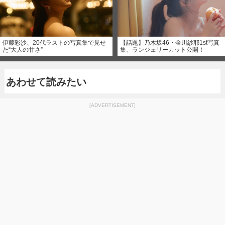
伊藤彩沙、20代ラストの写真集で見せ
【話題】乃木坂46・金川紗耶1st写真
た“大人の甘さ”
集、ランジェリーカット公開！
あわせて読みたい
[ADVERTISEMENT]