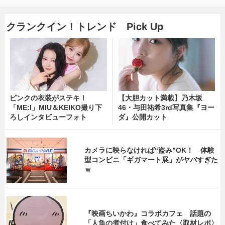
クランクイン！トレンド Pick Up
ピンクの衣装がステキ！
【大胆カット満載】乃木坂
「ME:I」MIU＆KEIKO撮り下
46・与田祐希3rd写真集『ヨー
ろしインタビューフォト
ダ』公開カット
カメラに映らなければ“盗み”OK！ 体験
型コンビニ「ギガマート展」がヤバすぎた
ｗ
『映画ちいかわ』コラボカフェ 話題の
「人魚の煮付け」食べてみた〈取材レポ〉