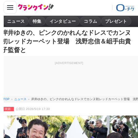
ニュース
特集
インタビュー
コラム
プレゼント
岸井ゆきの、ピンクのかれんなドレスでカンヌ
初レッドカーペット登場 浅野忠信＆岨手由貴
子監督と
[ADVERTISEMENT]
TOP
ニュース
岸井ゆきの、ピンクのかれんなドレスでカンヌ初レッドカーペット登場 浅
映画
公開日 2026/5/19 17:30