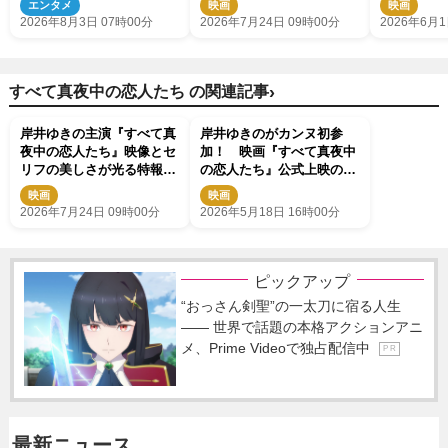
エンタメ
映画
映画
送・配信スタート
2026年8月3日 07時00分
2026年7月24日 09時00分
2026年6月1
›
すべて真夜中の恋人たち の関連記事
岸井ゆきの主演『すべて真
岸井ゆきのがカンヌ初参
夜中の恋人たち』映像とセ
加！ 映画『すべて真夜中
リフの美しさが光る特報映
の恋人たち』公式上映のス
像＆場面写真解禁
タオベに浅野忠信がガッツ
映画
映画
ポーズ
2026年7月24日 09時00分
2026年5月18日 16時00分
ピックアップ
“おっさん剣聖”の一太刀に宿る人生
―― 世界で話題の本格アクションアニ
メ、Prime Videoで独占配信中
P R
最新ニュース