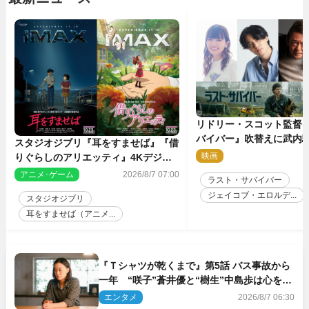
リドリー・スコット監督
バイバー』吹替えに武内
スタジオジブリ『耳をすませば』『借
哉・種崎敦美・井上和彦
映画
2
りぐらしのアリエッティ』4Kデジタ
が集結！
ルリマスターでIMAX上映決定！
アニメ･ゲーム
2026/8/7 07:00
ラスト・サバイバー
ジェイコブ・エロルデ...
スタジオジブリ
耳をすませば（アニメ...
『Ｔシャツが乾くまで』第5話 バス事故から
一年 “咲子”蒼井優と“樹生”中島歩は心を許
しあえる関係に
エンタメ
2026/8/7 06:30