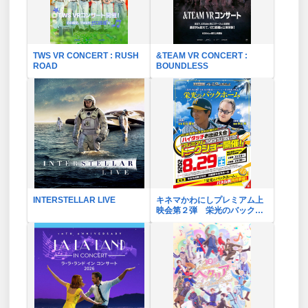
TWS VR CONCERT : RUSH
&TEAM VR CONCERT :
ROAD
BOUNDLESS
INTERSTELLAR LIVE
キネマかわにしプレミアム上
映会第２弾 栄光のバックホ
ーム