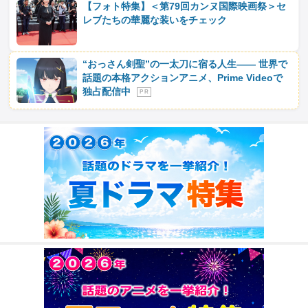
【フォト特集】＜第79回カンヌ国際映画祭＞セ
レブたちの華麗な装いをチェック
“おっさん剣聖”の一太刀に宿る人生―― 世界で
話題の本格アクションアニメ、Prime Videoで
独占配信中
P R