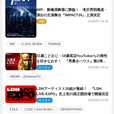
IMP.、新橋演舞場に降臨！ 滝沢秀明構成・
演出の主演舞台『IMPACT26』上演決定
演劇
2026/8/7 04:00
IMP.
CLASS SEVEN
TRAINEE
31歳こどおじ・18歳底辺YouTuberらの根性
を叩きなおす！ 『男磨きハウス』第2弾コ
ーチ陣発表
エンタメ
2026/8/6 20:42
ABEMA（旧AbemaTV）
LDHアーティスト20組が集結！ 『LDH
LIVE‐EXPO』史上初の国立競技場で開催決定
エンタメ
2026/8/6 20:00
EXILE
三代目 J Soul Brothe...
GENERATIONS