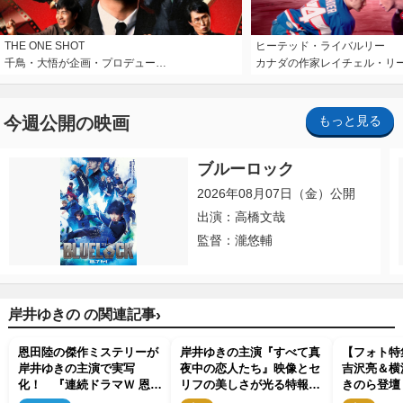
THE ONE SHOT
ヒーテッド・ライバルリー
千鳥・大悟が企画・プロデュー…
カナダの作家レイチェル・リ
今週公開の映画
もっと見る
ブルーロック
2026年08月07日（金）公開
出演：高橋文哉
監督：瀧悠輔
›
岸井ゆきの の関連記事
恩田陸の傑作ミステリーが
岸井ゆきの主演『すべて真
【フォト特
岸井ゆきの主演で実写
夜中の恋人たち』映像とセ
吉沢亮＆横
化！ 『連続ドラマＷ 恩田
リフの美しさが光る特報映
きのら登壇
陸 ユージニア』11月8日放
像＆場面写真解禁
画批評家大