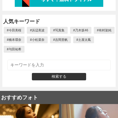
人気キーワード
#
今田美桜
#
浜辺美波
#
写真集
#
乃木坂46
#
有村架純
#
橋本環奈
#
小松菜奈
#
吉岡里帆
#
土屋太鳳
#
与田祐希
検索する
おすすめフォト