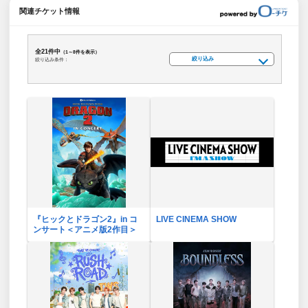
関連チケット情報
全21件中
（1～8件を表示）
絞り込み
絞り込み条件：
『ヒックとドラゴン2』in コ
LIVE CINEMA SHOW
ンサート＜アニメ版2作目＞