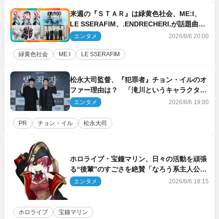
来週の『ＳＴＡＲ』は緑黄色社会、ME:I、
LE SSERAFIM、.ENDRECHERI.が話題曲を
パフォーマンス！
エンタメ
2026/8/6 20:00
緑黄色社会
ME:I
LE SSERAFIM
松永大司監督、『犯罪者』チョン・イルのオ
ファー理由は？ 「滝川というキャラクター
に出会えたことは本当に運が良かった」
エンタメ
2026/8/6 19:00
PR
チョン・イル
松永大司
ホロライブ・宝鐘マリン、日々の活動を頑張
る“後輩”のすごさを絶賛「なろう系主人公ま
である」
エンタメ
2026/8/6 18:15
ホロライブ
宝鐘マリン