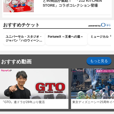
ど90商品が集結！ 「212 KITCHEN
STORE」コラボコレクション登場
おすすめチケット
ユニバーサル・スタジオ・
FortuneX ～王者への道～
ミュージカル『R
ジャパン「ハロウィーン・
ホラー・ナイト ～オール
ナイト～パス」
おすすめ動画
もっと見る
『GTO』連ドラが28年ぶり復活
東京ディズニーシー25周年イ