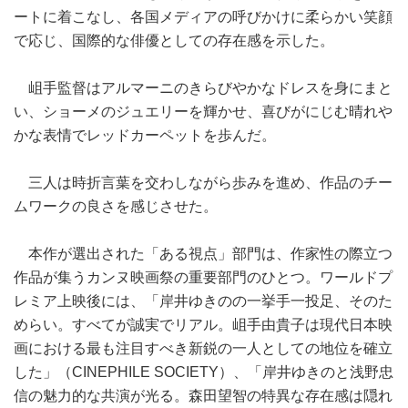
ートに着こなし、各国メディアの呼びかけに柔らかい笑顔
で応じ、国際的な俳優としての存在感を示した。
岨手監督はアルマーニのきらびやかなドレスを身にまと
い、ショーメのジュエリーを輝かせ、喜びがにじむ晴れや
かな表情でレッドカーペットを歩んだ。
三人は時折言葉を交わしながら歩みを進め、作品のチー
ムワークの良さを感じさせた。
本作が選出された「ある視点」部門は、作家性の際立つ
作品が集うカンヌ映画祭の重要部門のひとつ。ワールドプ
レミア上映後には、「岸井ゆきのの一挙手一投足、そのた
めらい。すべてが誠実でリアル。岨手由貴子は現代日本映
画における最も注目すべき新鋭の一人としての地位を確立
した」（CINEPHILE SOCIETY）、「岸井ゆきのと浅野忠
信の魅力的な共演が光る。森田望智の特異な存在感は隠れ