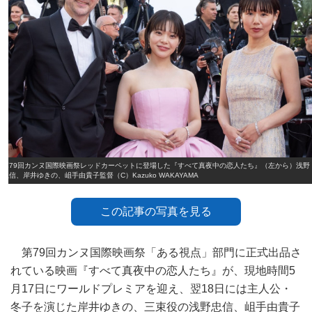
第79回カンヌ国際映画祭レッドカーペットに登場した『すべて真夜中の恋人たち』（左から）浅野
忠信、岸井ゆきの、岨手由貴子監督（C）Kazuko WAKAYAMA
この記事の写真を見る
第79回カンヌ国際映画祭「ある視点」部門に正式出品さ
れている映画『すべて真夜中の恋人たち』が、現地時間5
月17日にワールドプレミアを迎え、翌18日には主人公・
冬子を演じた岸井ゆきの、三束役の浅野忠信、岨手由貴子