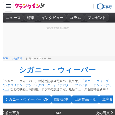
ニュース
特集
インタビュー
コラム
プレゼント
[ADVERTISEMENT]
TOP
人物情報
シガニー・ウィーバー
シガニー・ウィーバー
「シガニー・ウィーバー」の関連記事や写真の一覧です。
「スター・ウォーズ／
マンダロリアン・アンド・グローグー」
「アバター：ファイヤー・アンド・アッ
シュ」
などの映画出演情報、ドラマの放送予定、最新ニュースも随時更新中！
シガニー・ウィーバーTOP
関連記事
出演作品一覧
出演映
前の写真
1/43
次の写真