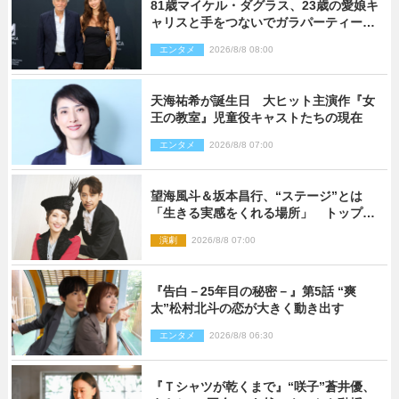
81歳マイケル・ダグラス、23歳の愛娘キ
ャリスと手をつないでガラパーティーに
来場
エンタメ
2026/8/8 08:00
天海祐希が誕生日 大ヒット主演作『女
王の教室』児童役キャストたちの現在
エンタメ
2026/8/8 07:00
望海風斗＆坂本昌行、“ステージ”とは
「生きる実感をくれる場所」 トップを
走り続ける原動力を語る
演劇
2026/8/8 07:00
『告白－25年目の秘密－』第5話 “爽
太”松村北斗の恋が大きく動き出す
エンタメ
2026/8/8 06:30
『Ｔシャツが乾くまで』“咲子”蒼井優、