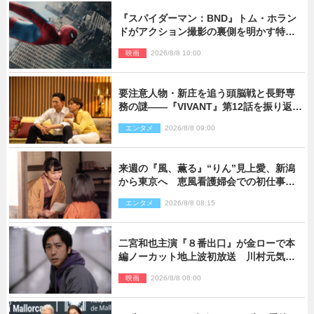
『スパイダーマン：BND』トム・ホラン
ドがアクション撮影の裏側を明かす特別
映像解禁
映画
2026/8/8 10:00
要注意人物・新庄を追う頭脳戦と長野専
務の謎――『VIVANT』第12話を振り返
る！
エンタメ
2026/8/8 09:00
来週の『風、薫る』“りん”見上愛、新潟
から東京へ 恵風看護婦会での初仕事に
向かう
エンタメ
2026/8/8 08:15
二宮和也主演『８番出口』が金ローで本
編ノーカット地上波初放送 川村元気監
督＆二宮コメント到着
映画
2026/8/8 08:00