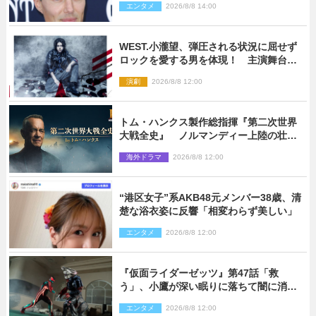
エンタメ
2026/8/8 14:00
WEST.小瀧望、弾圧される状況に屈せず
ロックを愛する男を体現！ 主演舞台
『ロックンロール』ビジュアル解禁
演劇
2026/8/8 12:00
トム・ハンクス製作総指揮『第二次世界
大戦全史』 ノルマンディー上陸の壮絶
な戦場を収めた特別映像解禁
海外ドラマ
2026/8/8 12:00
“港区女子”系AKB48元メンバー38歳、清
楚な浴衣姿に反響「相変わらず美しい」
エンタメ
2026/8/8 12:00
『仮面ライダーゼッツ』第47話「救
う」、小鷹が深い眠りに落ちて闇に消え
る…？
エンタメ
2026/8/8 12:00