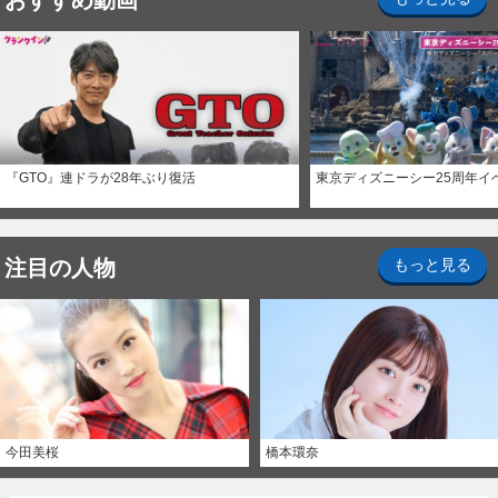
おすすめ動画
『GTO』連ドラが28年ぶり復活
東京ディズニーシー25周年イ
注目の人物
もっと見る
今田美桜
橋本環奈