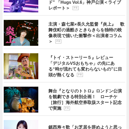
ド” 「Hugs Vol.6」神戸公演＜ライブ
レポート＞
P R
主演・森七菜×長久允監督『炎上』 歌
舞伎町の過酷さときらきらを独特の映
像表現で描いた衝撃作＜出演者コラム
＞
P R
『トイ・ストーリー５』レビュー
「デジタルVSおもちゃ」の先にあ
る“時が流れても変わらないもの”に目
頭が熱くなる
P R
舞台『となりのトトロ』ロンドン公演
を観劇できる特別企画！ ローチケ
［旅行］海外航空券取扱スタート記念
で実施
P R
鎮西寿々歌「お芝居を辞めようと思っ