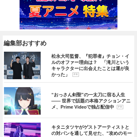
編集部おすすめ
松永大司監督、『犯罪者』チョン・イ
ルのオファー理由は？ 「滝川という
キャラクターに出会えたことは運が良
かった」
P R
“おっさん剣聖”の一太刀に宿る人生
―― 世界で話題の本格アクションアニ
メ、Prime Videoで独占配信中
P R
キタニタツヤがゲストアーティストと
の対バンを通して見せた、“攻めのモー