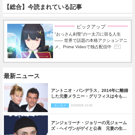
【総合】今読まれている記事
ピックアップ
“おっさん剣聖”の一太刀に宿る人生
―― 世界で話題の本格アクションアニ
メ、Prime Videoで独占配信中
P R
最新ニュース
アントニオ・バンデラス、2014年に離婚
した元妻メラニー・グリフィスは今も
「親友の一人」
エンタメ
2026/8/8 15:00
アンジェリーナ・ジョリーの兄ジェーム
ズ・ヘイヴンがゲイと公表 元妻の生配
信で明らかに