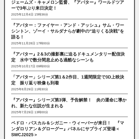
ジェームズ・キャメロン監督、『アバター』ワールドツア
ーで3年ぶり来日決定！
2025年12月4日 15時36分
『アバター：ファイヤー・アンド・アッシュ』サム・ワー
シントン、ゾーイ・サルダナらが劇中の“迫りくる決戦”を
語る！
2025年11月28日 17時00分
『アバター』2＆3の撮影裏に迫るドキュメンタリー配信決
定 水中で数分間息止める過酷なシーンも
2025年10月17日 09時00分
「アバター」シリーズ第1＆2作目、1週間限定で3D上映決
定 振り返り映像も到着
2025年8月29日 11時30分
『アバター』シリーズ第3弾、予告解禁！ 炎の運命に導か
れ、新たな伝説が生まれる
2025年7月29日 13時00分
ペドロ・パスカル＆シガニー・ウィーバーが来日！ 『マ
ンダロリアン＆グローグー』パネルにサプライズ登場＜
SWCJ2025＞