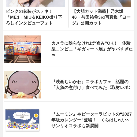
ピンクの衣装がステキ！
【大胆カット満載】乃木坂
「ME:I」MIU＆KEIKO撮り下
46・与田祐希3rd写真集『ヨー
ろしインタビューフォト
ダ』公開カット
カメラに映らなければ“盗み”OK！ 体験
型コンビニ「ギガマート展」がヤバすぎた
ｗ
『映画ちいかわ』コラボカフェ 話題の
「人魚の煮付け」食べてみた〈取材レポ〉
『ムーミン』やピーターラビットの“2027
年版カレンダー”登場！ くらはしれい×
サンリオコラボも新展開