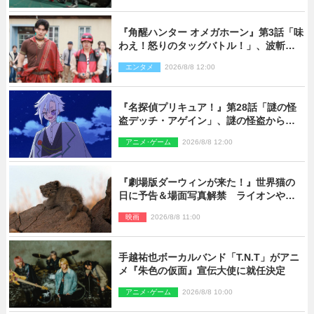
『角醒ハンター オメガホーン』第3話「味
わえ！怒りのタッグバトル！」、波斬の
ギリコがハンターバトルを挑んできた！
エンタメ
2026/8/8 12:00
『名探偵プリキュア！』第28話「謎の怪
盗デッチ・アゲイン」、謎の怪盗から不
思議な予告状が届く
アニメ･ゲーム
2026/8/8 12:00
『劇場版ダーウィンが来た！』世界猫の
日に予告＆場面写真解禁 ライオンやマ
ヌルネコの赤ちゃんが大集合
映画
2026/8/8 11:00
手越祐也ボーカルバンド「T.N.T」がアニ
メ『朱色の仮面』宣伝大使に就任決定
アニメ･ゲーム
2026/8/8 10:00