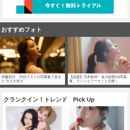
おすすめフォト
伊藤彩沙、20代ラストの写真集で見せ
【話題】乃木坂46・金川紗耶1st写真
た“大人の甘さ”
集、ランジェリーカット公開！
クランクイン！トレンド Pick Up