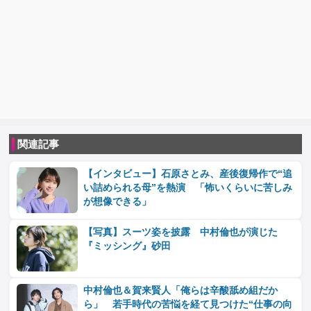
関連記事
【インタビュー】石原さとみ、産後復帰作で“追
い詰められる母”を熱演 「怖いくらいに苦しみ
が想像できる」
【写真】スーツ姿を披露 中村倫也が演じた
『ミッシング』砂田
中村倫也＆賀来賢人「俺らは辛酸舐め組だか
ら」 若手時代の苦悩を経て見つけた“仕事の向