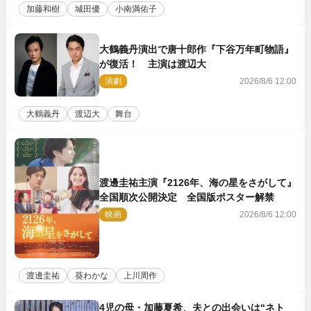
加藤和樹
城田優
小南満佑子
大鶴義丹演出で唐十郎作『下谷万年町物語』
が復活！ 主演は渡辺大
演劇
2026/8/6 12:00
大鶴義丹
渡辺大
舞台
渡邊圭祐主演『2126年、海の星をさがして』
全国順次公開決定 全国版ポスター解禁
映画
2026/8/6 12:00
渡邊圭祐
葵わかな
上川周作
4児の母・加藤夏希、夫との出会いは“ネト