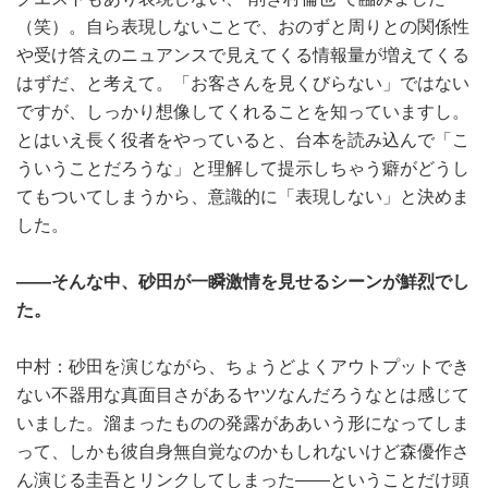
（笑）。自ら表現しないことで、おのずと周りとの関係性
や受け答えのニュアンスで見えてくる情報量が増えてくる
はずだ、と考えて。「お客さんを見くびらない」ではない
ですが、しっかり想像してくれることを知っていますし。
とはいえ長く役者をやっていると、台本を読み込んで「こ
ういうことだろうな」と理解して提示しちゃう癖がどうし
てもついてしまうから、意識的に「表現しない」と決めま
した。
――そんな中、砂田が一瞬激情を見せるシーンが鮮烈でし
た。
中村：砂田を演じながら、ちょうどよくアウトプットでき
ない不器用な真面目さがあるヤツなんだろうなとは感じて
いました。溜まったものの発露がああいう形になってしま
って、しかも彼自身無自覚なのかもしれないけど森優作さ
ん演じる圭吾とリンクしてしまった――ということだけ頭