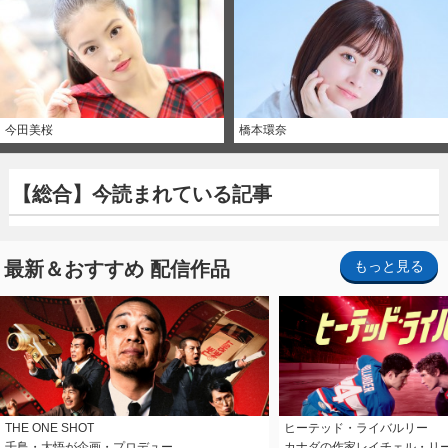
今田美桜
橋本環奈
【総合】今読まれている記事
最新＆おすすめ 配信作品
もっと見る
THE ONE SHOT
ヒーテッド・ライバルリー
千鳥・大悟が企画・プロデュー…
カナダの作家レイチェル・リ