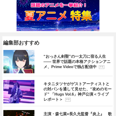
編集部おすすめ
“おっさん剣聖”の一太刀に宿る人生
―― 世界で話題の本格アクションアニ
メ、Prime Videoで独占配信中
P R
キタニタツヤがゲストアーティストと
の対バンを通して見せた、“攻めのモー
ド” 「Hugs Vol.6」神戸公演＜ライブ
レポート＞
P R
主演・森七菜×長久允監督『炎上』 歌