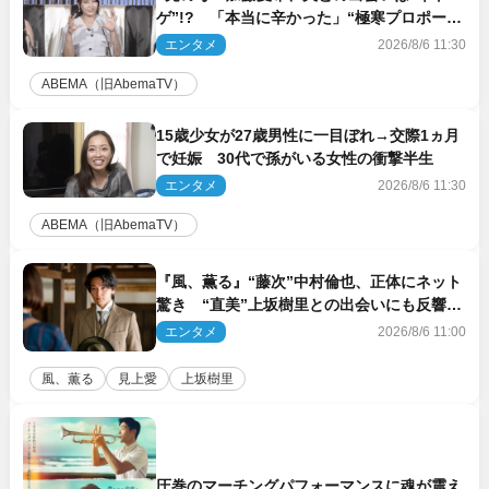
ゲ”!? 「本当に辛かった」“極寒プロポー
ズ”も告白
エンタメ
2026/8/6 11:30
ABEMA（旧AbemaTV）
15歳少女が27歳男性に一目ぼれ→交際1ヵ月
で妊娠 30代で孫がいる女性の衝撃半生
エンタメ
2026/8/6 11:30
ABEMA（旧AbemaTV）
『風、薫る』“藤次”中村倫也、正体にネット
驚き “直美”上坂樹里との出会いにも反響
「力になってくれそう」「仲良くしなよ！」
エンタメ
2026/8/6 11:00
風、薫る
見上愛
上坂樹里
圧巻のマーチングパフォーマンスに魂が震え