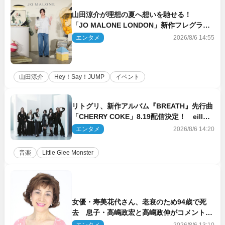
山田涼介が理想の夏へ想いを馳せる！
「JO MALONE LONDON」新作フレグラン
スを体験
エンタメ
2026/8/6 14:55
山田涼介
Hey！Say！JUMP
イベント
リトグリ、新作アルバム『BREATH』先行曲
「CHERRY COKE」8.19配信決定！ eill書
き下ろしのラブソング
エンタメ
2026/8/6 14:20
音楽
Little Glee Monster
女優・寿美花代さん、老衰のため94歳で死
去 息子・高嶋政宏と高嶋政伸がコメント
「いつもユーモアを忘れない明るく優しい母
エンタメ
2026/8/6 13:10