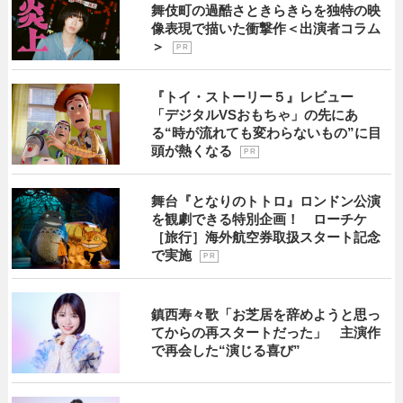
舞伎町の過酷さときらきらを独特の映
像表現で描いた衝撃作＜出演者コラム
＞
P R
『トイ・ストーリー５』レビュー
「デジタルVSおもちゃ」の先にあ
る“時が流れても変わらないもの”に目
頭が熱くなる
P R
舞台『となりのトトロ』ロンドン公演
を観劇できる特別企画！ ローチケ
［旅行］海外航空券取扱スタート記念
で実施
P R
鎮西寿々歌「お芝居を辞めようと思っ
てからの再スタートだった」 主演作
で再会した“演じる喜び”