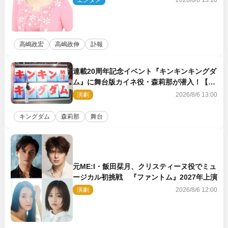
でした」
高嶋政宏
高嶋政伸
訃報
連載20周年記念イベント『キンキンキングダ
ム』に舞台版カイネ役・森莉那が潜入！【密
着レポート】
演劇
2026/8/6 13:00
キングダム
森莉那
舞台
元ME:I・飯田栞月、クリスティーヌ役でミュ
ージカル初挑戦 『ファントム』2027年上演
演劇
2026/8/6 12:00