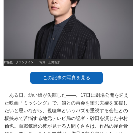
中村倫也 クランクイン！ 写真：上野留加
この記事の写真を見る
ある日、幼い娘が失踪した――。17日に劇場公開を迎え
た映画『ミッシング』で、娘との再会を望む夫婦を支援し
たいと思いながら、視聴率というバズを重視する会社との
板挟みで苦悩する地元テレビ局の記者・砂田を演じた中村
倫也。百戦錬磨の彼が見せる人間くささは、作品の屋台骨