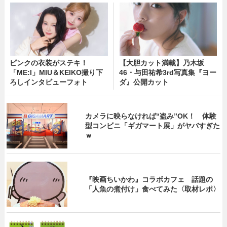
ピンクの衣装がステキ！
【大胆カット満載】乃木坂
「ME:I」MIU＆KEIKO撮り下
46・与田祐希3rd写真集『ヨー
ろしインタビューフォト
ダ』公開カット
カメラに映らなければ“盗み”OK！ 体験
型コンビニ「ギガマート展」がヤバすぎた
ｗ
『映画ちいかわ』コラボカフェ 話題の
「人魚の煮付け」食べてみた〈取材レポ〉