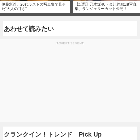
伊藤彩沙、20代ラストの写真集で見せ
【話題】乃木坂46・金川紗耶1st写真
た“大人の甘さ”
集、ランジェリーカット公開！
あわせて読みたい
[ADVERTISEMENT]
クランクイン！トレンド Pick Up