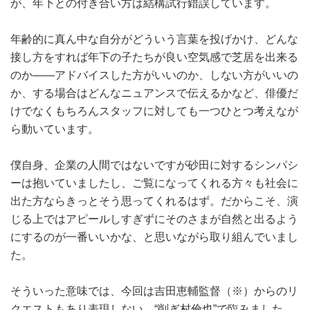
が、年下との付き合い方は結構試行錯誤しています。
年齢的に真ん中な自分がどういう言葉を投げかけ、どんな
接し方をすれば年下の子たちが良い空気感で芝居を出来る
のか――アドバイスした方がいいのか、しない方がいいの
か、する場合はどんなニュアンスで伝えるかなど、俳優だ
けでなくもちろんスタッフに対しても一つひとつ考えなが
ら動いています。
僕自身、企業の人間ではないですが砂田に対するシンパシ
ーは抱いていましたし、ご覧になってくれる方々も社会に
出た方ならきっとそう思ってくれるはず。だからこそ、演
じる上ではアピールしすぎずにそのさまが自然と出るよう
にするのが一番いいかな、と思いながら取り組んでいまし
た。
そういった意味では、今回は吉田恵輔監督（※）からのリ
クエストもあり表現しない、“削ぎ村倫也”で臨みました