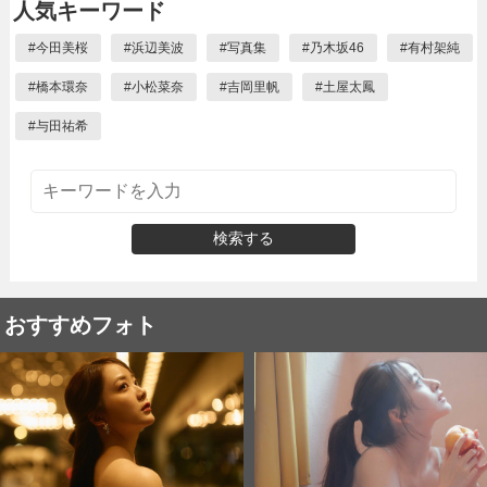
人気キーワード
#
今田美桜
#
浜辺美波
#
写真集
#
乃木坂46
#
有村架純
#
橋本環奈
#
小松菜奈
#
吉岡里帆
#
土屋太鳳
#
与田祐希
検索する
おすすめフォト