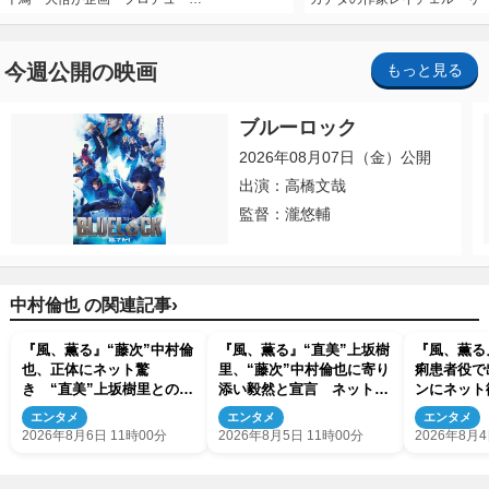
今週公開の映画
もっと見る
ブルーロック
2026年08月07日（金）公開
出演：高橋文哉
監督：瀧悠輔
›
中村倫也 の関連記事
『風、薫る』“藤次”中村倫
『風、薫る』“直美”上坂樹
『風、薫る
也、正体にネット驚
里、“藤次”中村倫也に寄り
痢患者役で
き “直美”上坂樹里との出
添い毅然と宣言 ネット称
ンにネット
会いにも反響「力になって
賛「頼もしすぎる」「惚れ
「色気半端
エンタメ
エンタメ
エンタメ
くれそう」「仲良くしな
てまうやろ」
2026年8月6日 11時00分
2026年8月5日 11時00分
2026年8月4
よ！」