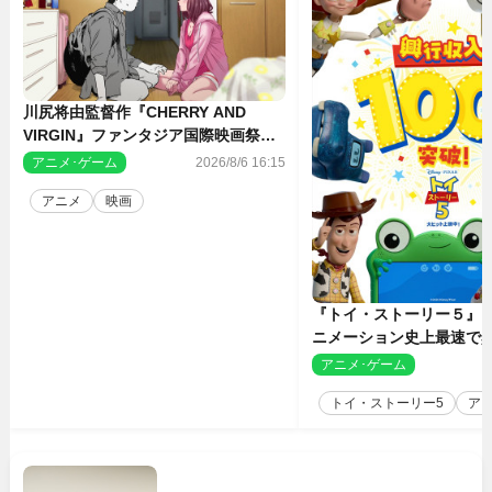
川尻将由監督作『CHERRY AND
VIRGIN』ファンタジア国際映画祭・
長編アニメ部門で観客賞・金賞受賞！
アニメ･ゲーム
2026/8/6 16:15
アニメ
映画
『トイ・ストーリー５』
ニメーション史上最速で興
億円突破 シリーズNo.1
アニメ･ゲーム
2
トイ・ストーリー5
ア