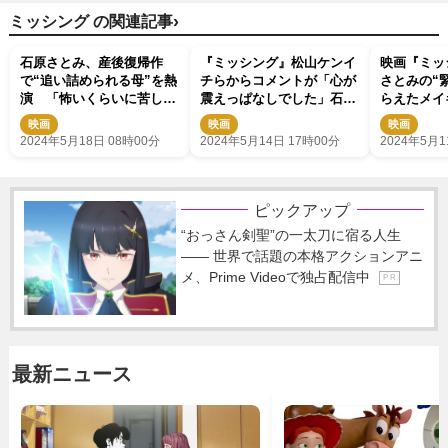
›
ミッシング の関連記事
石原さとみ、産後復帰作
『ミッシング』松山ケンイ
映画『ミッ
で“追い詰められる母”を熱
チらからコメントが「心が
さとみの“
演 「怖いくらいに苦しみ
震えっぱなしでした」石原
らえたメイ
が想像できる」
さとみの新場面写真も公開
映画
映画
映画
2024年5月18日 08時00分
2024年5月14日 17時00分
2024年5月1
ピックアップ
“おっさん剣聖”の一太刀に宿る人生
―― 世界で話題の本格アクションアニ
メ、Prime Videoで独占配信中
P R
最新ニュース