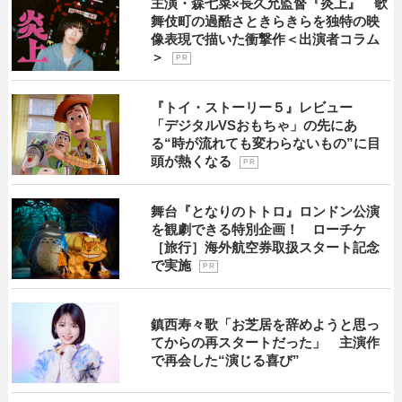
主演・森七菜×長久允監督『炎上』 歌
舞伎町の過酷さときらきらを独特の映
像表現で描いた衝撃作＜出演者コラム
＞
P R
『トイ・ストーリー５』レビュー
「デジタルVSおもちゃ」の先にあ
る“時が流れても変わらないもの”に目
頭が熱くなる
P R
舞台『となりのトトロ』ロンドン公演
を観劇できる特別企画！ ローチケ
［旅行］海外航空券取扱スタート記念
で実施
P R
鎮西寿々歌「お芝居を辞めようと思っ
てからの再スタートだった」 主演作
で再会した“演じる喜び”