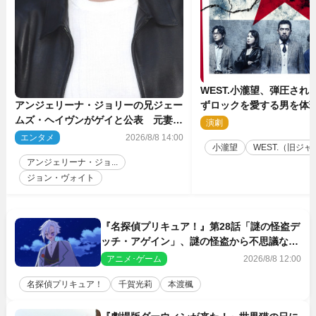
WEST.小瀧望、弾圧され
ずロックを愛する男を体
アンジェリーナ・ジョリーの兄ジェー
台『ロックンロール』ビ
ムズ・ヘイヴンがゲイと公表 元妻の
演劇
2
生配信で明らかに
エンタメ
2026/8/8 14:00
小瀧望
WEST.（旧ジャニ
アンジェリーナ・ジョ...
ジョン・ヴォイト
『名探偵プリキュア！』第28話「謎の怪盗デ
ッチ・アゲイン」、謎の怪盗から不思議な予
告状が届く
アニメ･ゲーム
2026/8/8 12:00
名探偵プリキュア！
千賀光莉
本渡楓