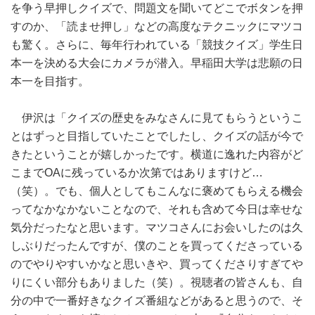
を争う早押しクイズで、問題文を聞いてどこでボタンを押
すのか、「読ませ押し」などの高度なテクニックにマツコ
も驚く。さらに、毎年行われている「競技クイズ」学生日
本一を決める大会にカメラが潜入。早稲田大学は悲願の日
本一を目指す。
伊沢は「クイズの歴史をみなさんに見てもらうというこ
とはずっと目指していたことでしたし、クイズの話が今で
きたということが嬉しかったです。横道に逸れた内容がど
こまでOAに残っているか次第ではありますけど…
（笑）。でも、個人としてもこんなに褒めてもらえる機会
ってなかなかないことなので、それも含めて今日は幸せな
気分だったなと思います。マツコさんにお会いしたのは久
しぶりだったんですが、僕のことを買ってくださっている
のでやりやすいかなと思いきや、買ってくださりすぎてや
りにくい部分もありました（笑）。視聴者の皆さんも、自
分の中で一番好きなクイズ番組などがあると思うので、そ