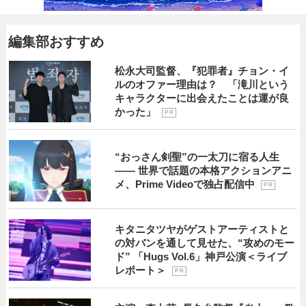
編集部おすすめ
松永大司監督、『犯罪者』チョン・イ
ルのオファー理由は？ 「滝川という
キャラクターに出会えたことは運が良
かった」
P R
“おっさん剣聖”の一太刀に宿る人生
―― 世界で話題の本格アクションアニ
メ、Prime Videoで独占配信中
P R
キタニタツヤがゲストアーティストと
の対バンを通して見せた、“攻めのモー
ド” 「Hugs Vol.6」神戸公演＜ライブ
レポート＞
P R