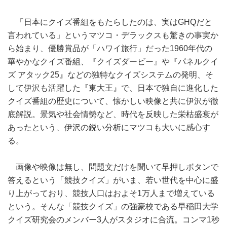
「日本にクイズ番組をもたらしたのは、実はGHQだと
言われている」というマツコ・デラックスも驚きの事実か
ら始まり、優勝賞品が「ハワイ旅行」だった1960年代の
華やかなクイズ番組、『クイズダービー』や『パネルクイ
ズ アタック25』などの独特なクイズシステムの発明、そ
して伊沢も活躍した『東大王』で、日本で独自に進化した
クイズ番組の歴史について、懐かしい映像と共に伊沢が徹
底解説。景気や社会情勢など、時代を反映した栄枯盛衰が
あったという、伊沢の鋭い分析にマツコも大いに感心す
る。
画像や映像は無し、問題文だけを聞いて早押しボタンで
答えるという「競技クイズ」がいま、若い世代を中心に盛
り上がっており、競技人口はおよそ1万人まで増えている
という。そんな「競技クイズ」の強豪校である早稲田大学
クイズ研究会のメンバー3人がスタジオに合流。コンマ1秒