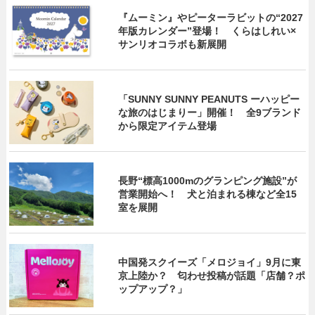
『ムーミン』やピーターラビットの“2027
年版カレンダー”登場！ くらはしれい×
サンリオコラボも新展開
「SUNNY SUNNY PEANUTS ーハッピー
な旅のはじまりー」開催！ 全9ブランド
から限定アイテム登場
長野“標高1000mのグランピング施設”が
営業開始へ！ 犬と泊まれる棟など全15
室を展開
中国発スクイーズ「メロジョイ」9月に東
京上陸か？ 匂わせ投稿が話題「店舗？ポ
ップアップ？」