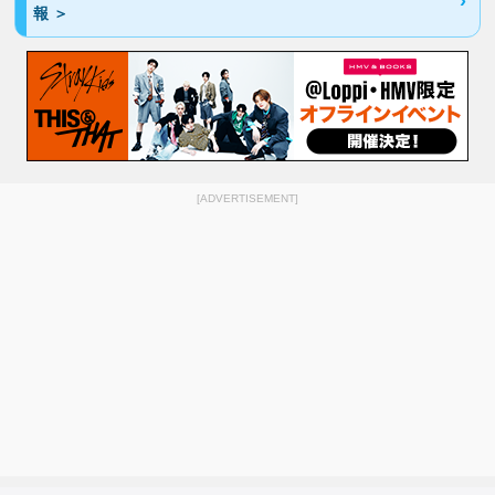
報 ＞
[ADVERTISEMENT]