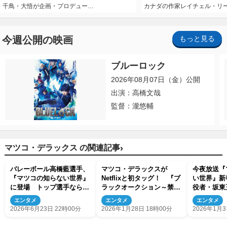
千鳥・大悟が企画・プロデュー…
カナダの作家レイチェル・リ
今週公開の映画
もっと見る
ブルーロック
2026年08月07日（金）公開
出演：高橋文哉
監督：瀧悠輔
›
マツコ・デラックス の関連記事
バレーボール高橋藍選手、
マツコ・デラックスが
今夜放送『
『マツコの知らない世界』
Netflixと初タッグ！ 『ブ
い世界』新
に登場 トップ選手ならで
ラックオークション～禁断
役者・坂東
はの視点から競技を深堀り
の入札〜』2026年世界独占
伎女方の世
エンタメ
エンタメ
エンタメ
配信
す
2026年6月23日 22時00分
2026年1月28日 18時00分
2026年1月3