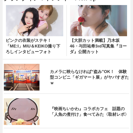
ピンクの衣装がステキ！
【大胆カット満載】乃木坂
「ME:I」MIU＆KEIKO撮り下
46・与田祐希3rd写真集『ヨー
ろしインタビューフォト
ダ』公開カット
カメラに映らなければ“盗み”OK！ 体験
型コンビニ「ギガマート展」がヤバすぎた
ｗ
『映画ちいかわ』コラボカフェ 話題の
「人魚の煮付け」食べてみた〈取材レポ〉