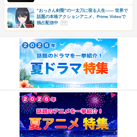
“おっさん剣聖”の一太刀に宿る人生―― 世界で
話題の本格アクションアニメ、Prime Videoで
独占配信中
P R