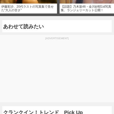
伊藤彩沙、20代ラストの写真集で見せ
【話題】乃木坂46・金川紗耶1st写真
た“大人の甘さ”
集、ランジェリーカット公開！
あわせて読みたい
[ADVERTISEMENT]
クランクイン！トレンド Pick Up