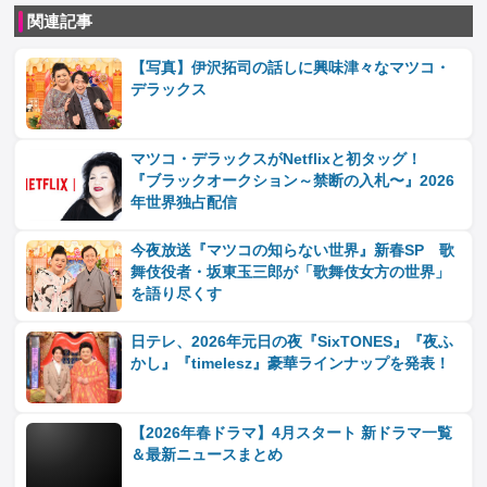
関連記事
【写真】伊沢拓司の話しに興味津々なマツコ・
デラックス
マツコ・デラックスがNetflixと初タッグ！
『ブラックオークション～禁断の入札〜』2026
年世界独占配信
今夜放送『マツコの知らない世界』新春SP 歌
舞伎役者・坂東玉三郎が「歌舞伎女方の世界」
を語り尽くす
日テレ、2026年元日の夜『SixTONES』『夜ふ
かし』『timelesz』豪華ラインナップを発表！
【2026年春ドラマ】4月スタート 新ドラマ一覧
＆最新ニュースまとめ