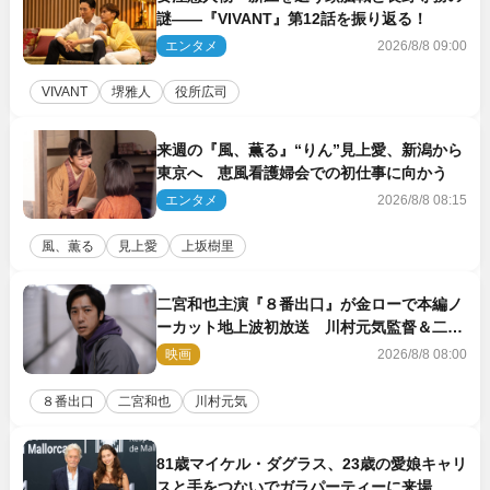
謎――『VIVANT』第12話を振り返る！
エンタメ
2026/8/8 09:00
VIVANT
堺雅人
役所広司
来週の『風、薫る』“りん”見上愛、新潟から
東京へ 恵風看護婦会での初仕事に向かう
エンタメ
2026/8/8 08:15
風、薫る
見上愛
上坂樹里
二宮和也主演『８番出口』が金ローで本編ノ
ーカット地上波初放送 川村元気監督＆二宮
コメント到着
映画
2026/8/8 08:00
８番出口
二宮和也
川村元気
81歳マイケル・ダグラス、23歳の愛娘キャリ
スと手をつないでガラパーティーに来場