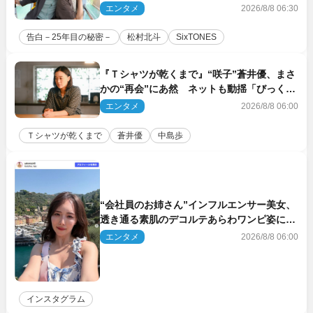
エンタメ
2026/8/8 06:30
告白－25年目の秘密－
松村北斗
SixTONES
『Ｔシャツが乾くまで』“咲子”蒼井優、まさ
かの“再会”にあ然 ネットも動揺「びっくり
した!!」「今さら?!」（ネタバレあり）
エンタメ
2026/8/8 06:00
Ｔシャツが乾くまで
蒼井優
中島歩
“会社員のお姉さん”インフルエンサー美女、
透き通る素肌のデコルテあらわワンピ姿に反
響
エンタメ
2026/8/8 06:00
インスタグラム