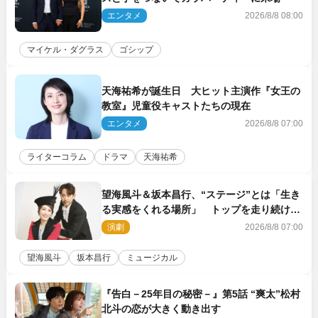
エンタメ
2026/8/8 08:00
マイケル・ダグラス
ゴシップ
天海祐希が誕生日 大ヒット主演作『女王の
教室』児童役キャストたちの現在
エンタメ
2026/8/8 07:00
ライターコラム
ドラマ
天海祐希
望海風斗＆坂本昌行、“ステージ”とは「生き
る実感をくれる場所」 トップを走り続ける
原動力を語る
演劇
2026/8/8 07:00
望海風斗
坂本昌行
ミュージカル
『告白－25年目の秘密－』第5話 “爽太”松村
北斗の恋が大きく動き出す