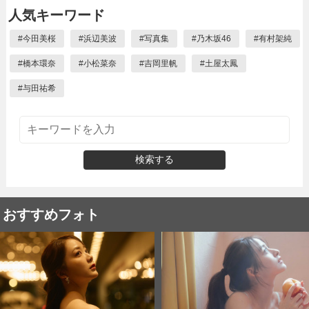
人気キーワード
#
今田美桜
#
浜辺美波
#
写真集
#
乃木坂46
#
有村架純
#
橋本環奈
#
小松菜奈
#
吉岡里帆
#
土屋太鳳
#
与田祐希
検索する
おすすめフォト